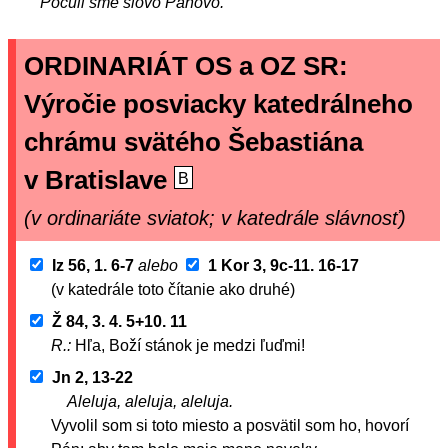
Počuli sme slovo Pánovo.
ORDINARIÁT OS a OZ SR:
Výročie posviacky katedrálneho
chrámu svätého Šebastiána
v Bratislave
B
(v ordinariáte sviatok; v katedrále slávnosť)
Iz 56, 1. 6-7
alebo
1 Kor 3, 9c-11. 16-17
(v katedrále toto čítanie ako druhé)
Ž 84, 3. 4. 5+10. 11
R.:
Hľa, Boží stánok je medzi ľuďmi!
Jn 2, 13-22
Aleluja, aleluja, aleluja.
Vyvolil som si toto miesto a posvätil som ho, hovorí