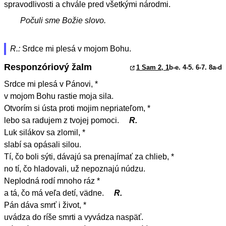
spravodlivosti a chvále pred všetkými národmi.
Počuli sme Božie slovo.
R.:
Srdce mi plesá v mojom Bohu.
Responzóriový žalm
1 Sam 2, 1
b-e. 4-5. 6-7. 8a-d
Srdce mi plesá v Pánovi, *
v mojom Bohu rastie moja sila.
Otvorím si ústa proti mojim nepriateľom, *
lebo sa radujem z tvojej pomoci.
R.
Luk silákov sa zlomil, *
slabí sa opásali silou.
Tí, čo boli sýti, dávajú sa prenajímať za chlieb, *
no tí, čo hladovali, už nepoznajú núdzu.
Neplodná rodí mnoho ráz *
a tá, čo má veľa detí, vädne.
R.
Pán dáva smrť i život, *
uvádza do ríše smrti a vyvádza naspäť.