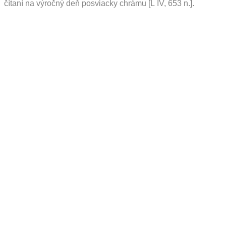
čítaní na výročný deň posviacky chrámu [L IV, 653 n.].