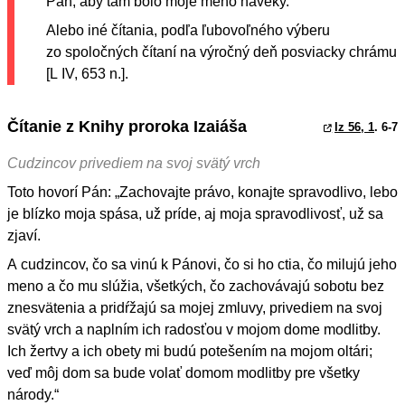
Pán; aby tam bolo moje meno naveky.
Alebo iné čítania, podľa ľubovoľného výberu
zo spoločných čítaní na výročný deň posviacky chrámu
[L IV, 653 n.].
Čítanie z Knihy proroka Izaiáša
Iz 56, 1
. 6-7
Cudzincov privediem na svoj svätý vrch
Toto hovorí Pán: „Zachovajte právo, konajte spravodlivo, lebo
je blízko moja spása, už príde, aj moja spravodlivosť, už sa
zjaví.
A cudzincov, čo sa vinú k Pánovi, čo si ho ctia, čo milujú jeho
meno a čo mu slúžia, všetkých, čo zachovávajú sobotu bez
znesvätenia a pridŕžajú sa mojej zmluvy, privediem na svoj
svätý vrch a naplním ich radosťou v mojom dome modlitby.
Ich žertvy a ich obety mi budú potešením na mojom oltári;
veď môj dom sa bude volať domom modlitby pre všetky
národy.“