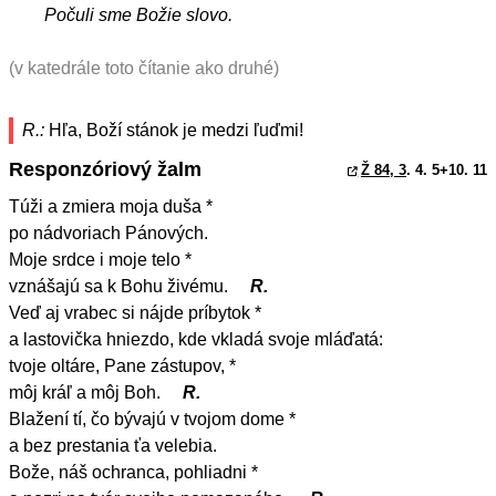
Počuli sme Božie slovo.
(v katedrále toto čítanie ako druhé)
R.:
Hľa, Boží stánok je medzi ľuďmi!
Responzóriový žalm
Ž 84, 3
. 4. 5+10. 11
Túži a zmiera moja duša *
po nádvoriach Pánových.
Moje srdce i moje telo *
vznášajú sa k Bohu živému.
R.
Veď aj vrabec si nájde príbytok *
a lastovička hniezdo, kde vkladá svoje mláďatá:
tvoje oltáre, Pane zástupov, *
môj kráľ a môj Boh.
R.
Blažení tí, čo bývajú v tvojom dome *
a bez prestania ťa velebia.
Bože, náš ochranca, pohliadni *