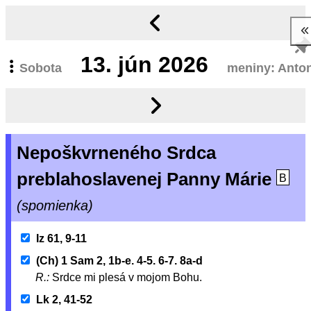
13.
jún 2026
Sobota
meniny: Anto
Nepoškvrneného Srdca
preblahoslavenej Panny Márie
B
(spomienka)
Iz 61, 9-11
(Ch) 1 Sam 2, 1b-e. 4-5. 6-7. 8a-d
R.:
Srdce mi plesá v mojom Bohu.
Lk 2, 41-52