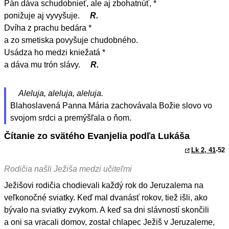
Pán dáva schudobnieť, ale aj zbohatnúť, *
ponižuje aj vyvyšuje.
R.
Dvíha z prachu bedára *
a zo smetiska povyšuje chudobného.
Usádza ho medzi kniežatá *
a dáva mu trón slávy.
R.
Aleluja, aleluja, aleluja.
Blahoslavená Panna Mária zachovávala Božie slovo vo
svojom srdci a premýšľala o ňom.
Čítanie zo svätého Evanjelia podľa Lukáša
Lk 2, 41
-52
Rodičia našli Ježiša medzi učiteľmi
Ježišovi rodičia chodievali každý rok do Jeruzalema na
veľkonočné sviatky. Keď mal dvanásť rokov, tiež išli, ako
bývalo na sviatky zvykom. A keď sa dni slávností skončili
a oni sa vracali domov, zostal chlapec Ježiš v Jeruzaleme,