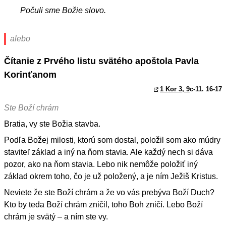
Počuli sme Božie slovo.
alebo
Čítanie z Prvého listu svätého apoštola Pavla
Korinťanom
1 Kor 3, 9
c-11. 16-17
Ste Boží chrám
Bratia, vy ste Božia stavba.
Podľa Božej milosti, ktorú som dostal, položil som ako múdry
staviteľ základ a iný na ňom stavia. Ale každý nech si dáva
pozor, ako na ňom stavia. Lebo nik nemôže položiť iný
základ okrem toho, čo je už položený, a je ním Ježiš Kristus.
Neviete že ste Boží chrám a že vo vás prebýva Boží Duch?
Kto by teda Boží chrám zničil, toho Boh zničí. Lebo Boží
chrám je svätý – a ním ste vy.