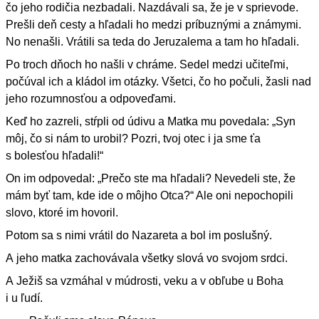
čo jeho rodičia nezbadali. Nazdávali sa, že je v sprievode.
Prešli deň cesty a hľadali ho medzi príbuznými a známymi.
No nenašli. Vrátili sa teda do Jeruzalema a tam ho hľadali.
Po troch dňoch ho našli v chráme. Sedel medzi učiteľmi,
počúval ich a kládol im otázky. Všetci, čo ho počuli, žasli nad
jeho rozumnosťou a odpoveďami.
Keď ho zazreli, stŕpli od údivu a Matka mu povedala: „Syn
môj, čo si nám to urobil? Pozri, tvoj otec i ja sme ťa
s bolesťou hľadali!“
On im odpovedal: „Prečo ste ma hľadali? Nevedeli ste, že
mám byť tam, kde ide o môjho Otca?“ Ale oni nepochopili
slovo, ktoré im hovoril.
Potom sa s nimi vrátil do Nazareta a bol im poslušný.
A jeho matka zachovávala všetky slová vo svojom srdci.
A Ježiš sa vzmáhal v múdrosti, veku a v obľube u Boha
i u ľudí.