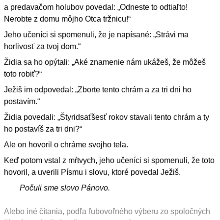
a predavačom holubov povedal: „Odneste to odtiaľto!
Nerobte z domu môjho Otca tržnicu!“
Jeho učeníci si spomenuli, že je napísané: „Strávi ma
horlivosť za tvoj dom.“
Židia sa ho opýtali: „Aké znamenie nám ukážeš, že môžeš
toto robiť?“
Ježiš im odpovedal: „Zborte tento chrám a za tri dni ho
postavím.“
Židia povedali: „Štyridsaťšesť rokov stavali tento chrám a ty
ho postavíš za tri dni?“
Ale on hovoril o chráme svojho tela.
Keď potom vstal z mŕtvych, jeho učeníci si spomenuli, že toto
hovoril, a uverili Písmu i slovu, ktoré povedal Ježiš.
Počuli sme slovo Pánovo.
Alebo iné čítania, podľa ľubovoľného výberu zo spoločných