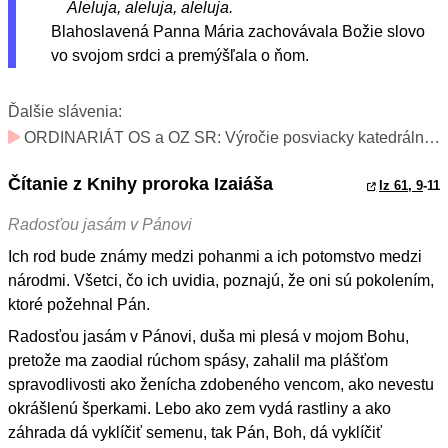
Aleluja, aleluja, aleluja.
Blahoslavená Panna Mária zachovávala Božie slovo
vo svojom srdci a premýšľala o ňom.
Ďalšie slávenia:
ORDINARIÁT OS a OZ SR: Výročie posviacky katedrálneho chrámu svätého Šebastiána v Bratislave (v ordinariáte sviatok; v katedrále slávnosť)
Čítanie z Knihy proroka Izaiáša
Iz 61, 9
-11
Radosťou jasám v Pánovi
Ich rod bude známy medzi pohanmi a ich potomstvo medzi
národmi. Všetci, čo ich uvidia, poznajú, že oni sú pokolením,
ktoré požehnal Pán.
Radosťou jasám v Pánovi, duša mi plesá v mojom Bohu,
pretože ma zaodial rúchom spásy, zahalil ma plášťom
spravodlivosti ako ženícha zdobeného vencom, ako nevestu
okrášlenú šperkami. Lebo ako zem vydá rastliny a ako
záhrada dá vyklíčiť semenu, tak Pán, Boh, dá vyklíčiť