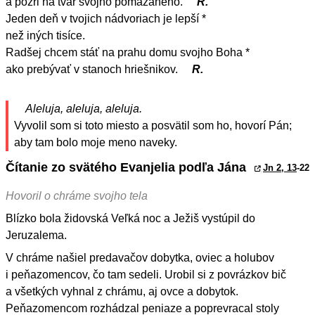
a pozri na tvár svojho pomazaného.
R.
Jeden deň v tvojich nádvoriach je lepší *
než iných tisíce.
Radšej chcem stáť na prahu domu svojho Boha *
ako prebývať v stanoch hriešnikov.
R.
Aleluja, aleluja, aleluja.
Vyvolil som si toto miesto a posvätil som ho, hovorí Pán;
aby tam bolo moje meno naveky.
Čítanie zo svätého Evanjelia podľa Jána
Jn 2, 13
-22
Hovoril o chráme svojho tela
Blízko bola židovská Veľká noc a Ježiš vystúpil do
Jeruzalema.
V chráme našiel predavačov dobytka, oviec a holubov
i peňazomencov, čo tam sedeli. Urobil si z povrázkov bič
a všetkých vyhnal z chrámu, aj ovce a dobytok.
Peňazomencom rozhádzal peniaze a poprevracal stoly