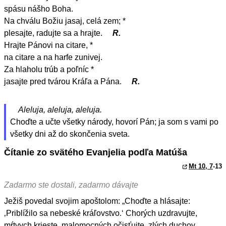
spásu nášho Boha.
Na chválu Božiu jasaj, celá zem; *
plesajte, radujte sa a hrajte.
R.
Hrajte Pánovi na citare, *
na citare a na harfe zunivej.
Za hlaholu trúb a poľníc *
jasajte pred tvárou Kráľa a Pána.
R.
Aleluja, aleluja, aleluja.
Choďte a učte všetky národy, hovorí Pán; ja som s vami po
všetky dni až do skončenia sveta.
Čítanie zo svätého Evanjelia podľa Matúša
Mt 10, 7
-13
Zadarmo ste dostali, zadarmo dávajte
Ježiš povedal svojim apoštolom: „Choďte a hlásajte:
‚Priblížilo sa nebeské kráľovstvo.‘ Chorých uzdravujte,
mŕtvych krieste, malomocných očisťujte, zlých duchov