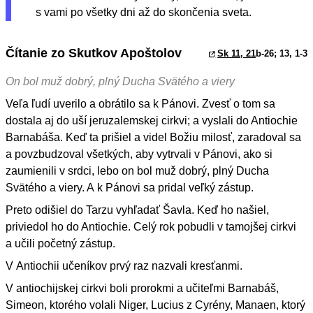
s vami po všetky dni až do skončenia sveta.
Čítanie zo Skutkov Apoštolov
Sk 11, 21
b-26; 13, 1-3
On bol muž dobrý, plný Ducha Svätého a viery
Veľa ľudí uverilo a obrátilo sa k Pánovi. Zvesť o tom sa
dostala aj do uší jeruzalemskej cirkvi; a vyslali do Antiochie
Barnabáša. Keď ta prišiel a videl Božiu milosť, zaradoval sa
a povzbudzoval všetkých, aby vytrvali v Pánovi, ako si
zaumienili v srdci, lebo on bol muž dobrý, plný Ducha
Svätého a viery. A k Pánovi sa pridal veľký zástup.
Preto odišiel do Tarzu vyhľadať Šavla. Keď ho našiel,
priviedol ho do Antiochie. Celý rok pobudli v tamojšej cirkvi
a učili početný zástup.
V Antiochii učeníkov prvý raz nazvali kresťanmi.
V antiochijskej cirkvi boli prorokmi a učiteľmi Barnabáš,
Simeon, ktorého volali Niger, Lucius z Cyrény, Manaen, ktorý