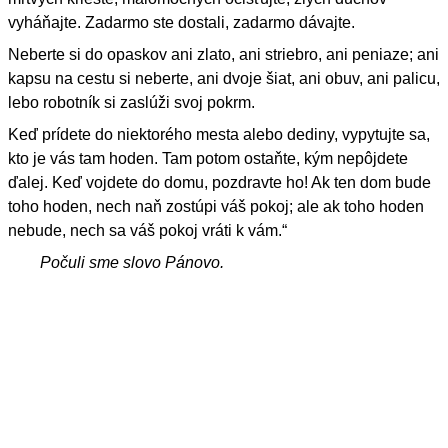
vyháňajte. Zadarmo ste dostali, zadarmo dávajte.
Neberte si do opaskov ani zlato, ani striebro, ani peniaze; ani
kapsu na cestu si neberte, ani dvoje šiat, ani obuv, ani palicu,
lebo robotník si zaslúži svoj pokrm.
Keď prídete do niektorého mesta alebo dediny, vypytujte sa,
kto je vás tam hoden. Tam potom ostaňte, kým nepôjdete
ďalej. Keď vojdete do domu, pozdravte ho! Ak ten dom bude
toho hoden, nech naň zostúpi váš pokoj; ale ak toho hoden
nebude, nech sa váš pokoj vráti k vám.“
Počuli sme slovo Pánovo.