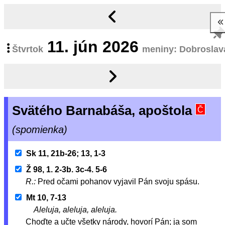
11.
jún 2026
Štvrtok
meniny: Dobroslav
Svätého Barnabáša, apoštola
Č
(spomienka)
Sk 11, 21b-26; 13, 1-3
Ž 98, 1. 2-3b. 3c-4. 5-6
R.:
Pred očami pohanov vyjavil Pán svoju spásu.
Mt 10, 7-13
Aleluja, aleluja, aleluja.
Choďte a učte všetky národy, hovorí Pán; ja som