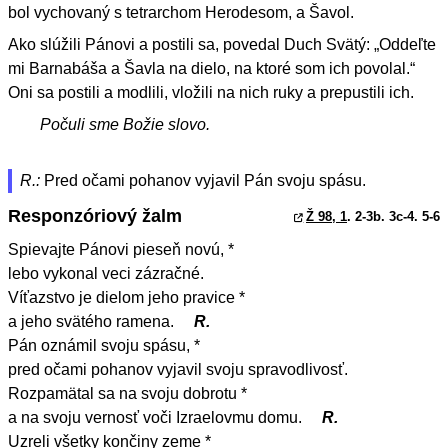
bol vychovaný s tetrarchom Herodesom, a Šavol.
Ako slúžili Pánovi a postili sa, povedal Duch Svätý: „Oddeľte
mi Barnabáša a Šavla na dielo, na ktoré som ich povolal.“
Oni sa postili a modlili, vložili na nich ruky a prepustili ich.
Počuli sme Božie slovo.
R.:
Pred očami pohanov vyjavil Pán svoju spásu.
Responzóriový žalm
Ž 98, 1
. 2-3b. 3c-4. 5-6
Spievajte Pánovi pieseň novú, *
lebo vykonal veci zázračné.
Víťazstvo je dielom jeho pravice *
a jeho svätého ramena.
R.
Pán oznámil svoju spásu, *
pred očami pohanov vyjavil svoju spravodlivosť.
Rozpamätal sa na svoju dobrotu *
a na svoju vernosť voči Izraelovmu domu.
R.
Uzreli všetky končiny zeme *