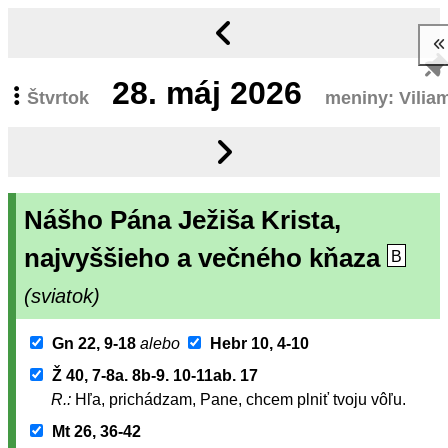
28.
máj 2026
Štvrtok
meniny: Vilia
Nášho Pána Ježiša Krista,
najvyššieho a večného kňaza
B
(sviatok)
Gn 22, 9-18
alebo
Hebr 10, 4-10
Ž 40, 7-8a. 8b-9. 10-11ab. 17
R.:
Hľa, prichádzam, Pane, chcem plniť tvoju vôľu.
Mt 26, 36-42