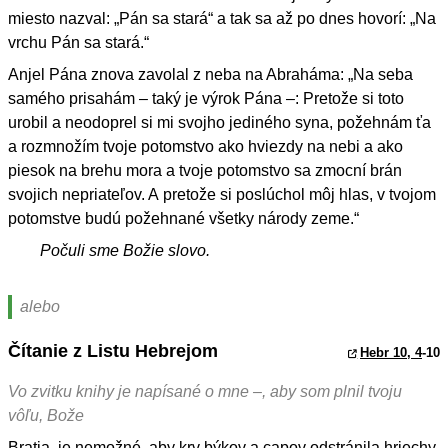
miesto nazval: „Pán sa stará“ a tak sa až po dnes hovorí: „Na
vrchu Pán sa stará.“
Anjel Pána znova zavolal z neba na Abraháma: „Na seba
samého prisahám – taký je výrok Pána –: Pretože si toto
urobil a neodoprel si mi svojho jediného syna, požehnám ťa
a rozmnožím tvoje potomstvo ako hviezdy na nebi a ako
piesok na brehu mora a tvoje potomstvo sa zmocní brán
svojich nepriateľov. A pretože si poslúchol môj hlas, v tvojom
potomstve budú požehnané všetky národy zeme.“
Počuli sme Božie slovo.
alebo
Čítanie z Listu Hebrejom
Hebr 10, 4
-10
Vo zvitku knihy je napísané o mne –, aby som plnil tvoju
vôľu, Bože
Bratia, je nemožné, aby krv býkov a capov odstránila hriechy.