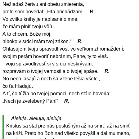
Nežiadaš žertvu ani obetu zmierenia,
preto som povedal: „Hľa prichádzam.
R.
Vo zvitku knihy je napísané o mne,
že mám plniť tvoju vôľu.
A to chcem, Bože môj,
hlboko v srdci mám tvoj zákon.“
R.
Ohlasujem tvoju spravodlivosť vo veľkom zhromaždení;
svojim perám hovoriť nebránim, Pane, ty to vieš.
Tvoju spravodlivosť si v srdci neskrývam,
rozprávam o tvojej vernosti a o tvojej spáse.
R.
No nech jasajú a nech sa v tebe tešia všetci,
čo ťa hľadajú.
A tí, čo túžia po tvojej pomoci, nech stále hovoria:
„Nech je zvelebený Pán!“
R.
Aleluja, aleluja, aleluja.
Kristus sa stal pre nás poslušným až na smrť, až na smrť
na kríži. Preto ho Boh nad všetko povýšil a dal mu meno,