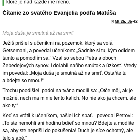
ktoré je nad každé iné meno.
Čítanie zo svätého Evanjelia podľa Matúša
Mt 26, 36
-42
Moja duša je smutná až na smrť
Ježiš prišiel s učeníkmi na pozemok, ktorý sa volá
Getsemani, a povedal učeníkom: „Sadnite si tu, kým odídem
tamto a pomodlím sa.“ Vzal so sebou Petra a oboch
Zebedejových synov. I doľahli naňho smútok a úzkosť. Vtedy
im povedal: „Moja duša je smutná až na smrť. Ostaňte tu
a bdejte so mnou!“
Trochu poodišiel, padol na tvár a modlil sa: „Otče môj, ak je
možné, nech ma minie tento kalich. No nie ako ja chcem, ale
ako ty.“
Keď sa vrátil k učeníkom, našiel ich spať. I povedal Petrovi:
„To ste nemohli ani hodinu bdieť so mnou? Bdejte a modlite
sa, aby ste neprišli do pokušenia! Duch je síce ochotný, ale
telo slabé.“