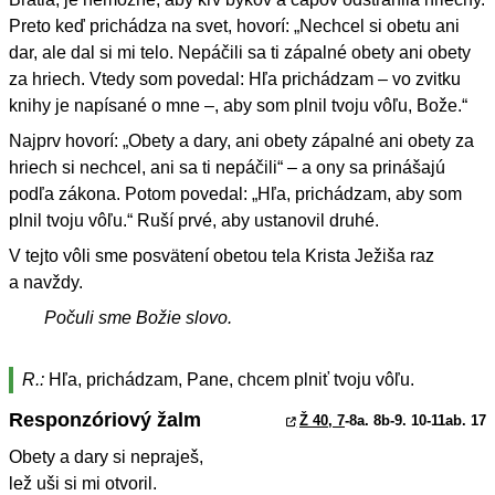
Preto keď prichádza na svet, hovorí: „Nechcel si obetu ani
dar, ale dal si mi telo. Nepáčili sa ti zápalné obety ani obety
za hriech. Vtedy som povedal: Hľa prichádzam – vo zvitku
knihy je napísané o mne –, aby som plnil tvoju vôľu, Bože.“
Najprv hovorí: „Obety a dary, ani obety zápalné ani obety za
hriech si nechcel, ani sa ti nepáčili“ – a ony sa prinášajú
podľa zákona. Potom povedal: „Hľa, prichádzam, aby som
plnil tvoju vôľu.“ Ruší prvé, aby ustanovil druhé.
V tejto vôli sme posvätení obetou tela Krista Ježiša raz
a navždy.
Počuli sme Božie slovo.
R.:
Hľa, prichádzam, Pane, chcem plniť tvoju vôľu.
Responzóriový žalm
Ž 40, 7
-8a. 8b-9. 10-11ab. 17
Obety a dary si nepraješ,
lež uši si mi otvoril.