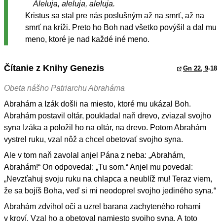
Aleluja, aleluja, aleluja.
Kristus sa stal pre nás poslušným až na smrť, až na
smrť na kríži. Preto ho Boh nad všetko povýšil a dal mu
meno, ktoré je nad každé iné meno.
Čítanie z Knihy Genezis
Gn 22, 9
-18
Obeta nášho Patriarchu Abraháma
Abrahám a Izák došli na miesto, ktoré mu ukázal Boh.
Abrahám postavil oltár, poukladal naň drevo, zviazal svojho
syna Izáka a položil ho na oltár, na drevo. Potom Abrahám
vystrel ruku, vzal nôž a chcel obetovať svojho syna.
Ale v tom naň zavolal anjel Pána z neba: „Abrahám,
Abrahám!“ On odpovedal: „Tu som.“ Anjel mu povedal:
„Nevzťahuj svoju ruku na chlapca a neublíž mu! Teraz viem,
že sa bojíš Boha, veď si mi neodoprel svojho jediného syna.“
Abrahám zdvihol oči a uzrel barana zachyteného rohami
v kroví. Vzal ho a obetoval namiesto svojho syna. A toto