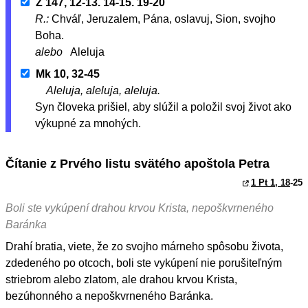
Ž 147, 12-13. 14-15. 19-20
R.:
Chváľ, Jeruzalem, Pána, oslavuj, Sion, svojho
Boha.
alebo
Aleluja
Mk 10, 32-45
Aleluja, aleluja, aleluja.
Syn človeka prišiel, aby slúžil a položil svoj život ako
výkupné za mnohých.
Čítanie z Prvého listu svätého apoštola Petra
1 Pt 1, 18
-25
Boli ste vykúpení drahou krvou Krista, nepoškvrneného
Baránka
Drahí bratia, viete, že zo svojho márneho spôsobu života,
zdedeného po otcoch, boli ste vykúpení nie porušiteľným
striebrom alebo zlatom, ale drahou krvou Krista,
bezúhonného a nepoškvrneného Baránka.