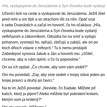
Hľa, vystupujeme do Jeruzalema a Syn človeka bude vydaný
Učeníci boli na ceste a vystupovali do Jeruzalema. Ježiš išiel
pred nimi a oni tŕpli a so strachom išli za ním. Opäť vzal
k sebe Dvanástich a začal im hovoriť, čo ho očakáva: „Hľa,
vystupujeme do Jeruzalema a Syn človeka bude vydaný
veľkňazom a zákonníkom. Odsúdia ho na smrť a vydajú
pohanom, vysmejú ho, opľujú, zbičujú a zabijú, ale on po
troch dňoch vstane z mŕtvych.“ Tu k nemu pristúpili
Zebedejovi synovia Jakub a Ján a hovorili mu: „Učiteľ,
chceme, aby si nám splnil, o čo ťa poprosíme.“
On sa ich opýtal: „Čo chcete, aby som vám urobil?“
Oni mu povedali: „Daj, aby sme sedeli v tvojej sláve jeden po
tvojej pravici a druhý po ľavici.“
Na to im Ježiš povedal: „Neviete, čo žiadate. Môžete piť
kalich, ktorý ja pijem? Alebo môžete byť pokrstení krstom,
ktorým som ja krstený?“