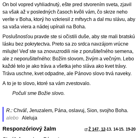
On bol vopred vyhliadnutý, ešte pred stvorením sveta, zjavil
sa však až v posledných časoch kvôli vám, čo skrze neho
veríte v Boha, ktorý ho vzkriesil z mŕtvych a dal mu slávu, aby
sa vaša viera a nádej upínali na Boha.
Poslušnosťou pravde ste si očistili duše, aby ste mali bratskú
lásku bez pokrytectva. Preto sa zo srdca navzájom vrúcne
milujte! Veď ste sa znovuzrodili nie z porušiteľného semena,
ale z neporušiteľného: Božím slovom, živým a večným. Lebo
každé telo je ako tráva a všetka jeho sláva ako kvet trávy.
Tráva uschne, kvet odpadne, ale Pánovo slovo trvá naveky.
A to je to slovo, ktoré sa vám zvestovalo.
Počuli sme Božie slovo.
R.:
Chváľ, Jeruzalem, Pána, oslavuj, Sion, svojho Boha.
alebo
Aleluja
Responzóriový žalm
Ž 147, 12
-13. 14-15. 19-20