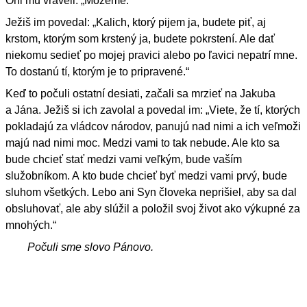
Oni mu vraveli: „Môžeme.“
Ježiš im povedal: „Kalich, ktorý pijem ja, budete piť, aj
krstom, ktorým som krstený ja, budete pokrstení. Ale dať
niekomu sedieť po mojej pravici alebo po ľavici nepatrí mne.
To dostanú tí, ktorým je to pripravené.“
Keď to počuli ostatní desiati, začali sa mrzieť na Jakuba
a Jána. Ježiš si ich zavolal a povedal im: „Viete, že tí, ktorých
pokladajú za vládcov národov, panujú nad nimi a ich veľmoži
majú nad nimi moc. Medzi vami to tak nebude. Ale kto sa
bude chcieť stať medzi vami veľkým, bude vaším
služobníkom. A kto bude chcieť byť medzi vami prvý, bude
sluhom všetkých. Lebo ani Syn človeka neprišiel, aby sa dal
obsluhovať, ale aby slúžil a položil svoj život ako výkupné za
mnohých.“
Počuli sme slovo Pánovo.