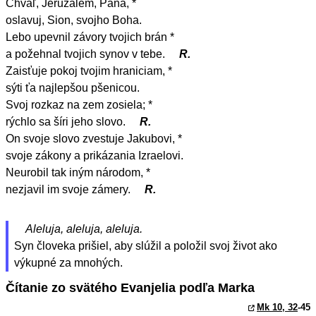
Chváľ, Jeruzalem, Pána, *
oslavuj, Sion, svojho Boha.
Lebo upevnil závory tvojich brán *
a požehnal tvojich synov v tebe.
R.
Zaisťuje pokoj tvojim hraniciam, *
sýti ťa najlepšou pšenicou.
Svoj rozkaz na zem zosiela; *
rýchlo sa šíri jeho slovo.
R.
On svoje slovo zvestuje Jakubovi, *
svoje zákony a prikázania Izraelovi.
Neurobil tak iným národom, *
nezjavil im svoje zámery.
R.
Aleluja, aleluja, aleluja.
Syn človeka prišiel, aby slúžil a položil svoj život ako
výkupné za mnohých.
Čítanie zo svätého Evanjelia podľa Marka
Mk 10, 32
-45