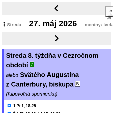
27.
máj 2026
Streda
meniny: Ivet
Streda 8. týždňa v Cezročnom
období
Z
Svätého Augustína
alebo
z Canterbury, biskupa
B
(ľubovoľná spomienka)
1 Pt 1, 18-25