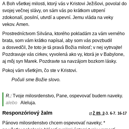
A Boh všetkej milosti, ktorý vás v Kristovi Ježišovi, povolal do
svojej večnej slávy, on sám vás po krátkom utrpení
zdokonalí, posilní, utvrdí a upevní. Jemu vláda na veky
vekov. Amen.
Prostredníctvom Silvána, ktorého pokladám za vám verného
brata, som vám krátko napísal, aby som vás povzbudil
a dosvedčil, že toto je tá pravá Božia milosť; v nej vytrvajte!
Pozdravuje vás cirkev, vyvolená ako vy, ktorá je v Babylone,
aj môj syn Marek. Pozdravte sa navzájom bozkom lásky.
Pokoj vám všetkým, čo ste v Kristovi.
Počuli sme Božie slovo.
R.:
Tvoje milosrdenstvo, Pane, ospevovať budem naveky.
alebo
Aleluja.
Responzóriový žalm
Ž 89, 2
-3. 6-7. 16-17
Pánovo milosrdenstvo chcem ospevovať naveky; *