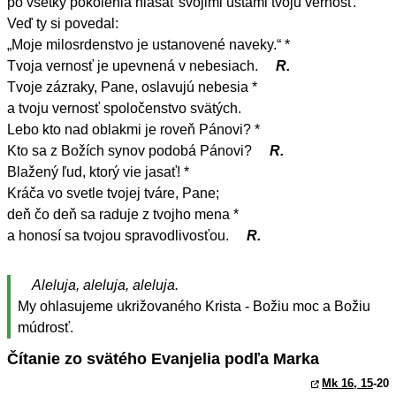
po všetky pokolenia hlásať svojimi ústami tvoju vernosť.
Veď ty si povedal:
„Moje milosrdenstvo je ustanovené naveky.“ *
Tvoja vernosť je upevnená v nebesiach.
R.
Tvoje zázraky, Pane, oslavujú nebesia *
a tvoju vernosť spoločenstvo svätých.
Lebo kto nad oblakmi je roveň Pánovi? *
Kto sa z Božích synov podobá Pánovi?
R.
Blažený ľud, ktorý vie jasať! *
Kráča vo svetle tvojej tváre, Pane;
deň čo deň sa raduje z tvojho mena *
a honosí sa tvojou spravodlivosťou.
R.
Aleluja, aleluja, aleluja.
My ohlasujeme ukrižovaného Krista - Božiu moc a Božiu
múdrosť.
Čítanie zo svätého Evanjelia podľa Marka
Mk 16, 15
-20