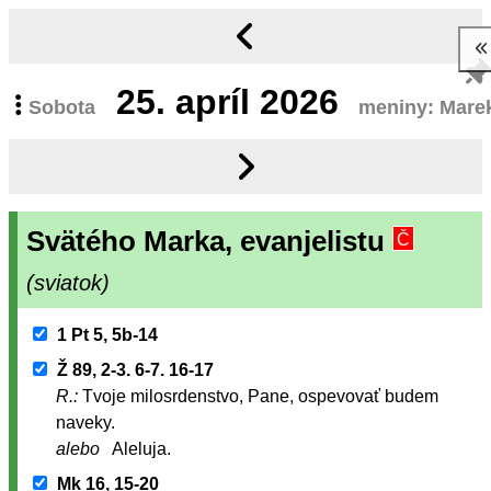
25.
apríl 2026
Sobota
meniny: Mare
Svätého Marka, evanjelistu
Č
(sviatok)
1 Pt 5, 5b-14
Ž 89, 2-3. 6-7. 16-17
R.:
Tvoje milosrdenstvo, Pane, ospevovať budem
naveky.
alebo
Aleluja.
Mk 16, 15-20