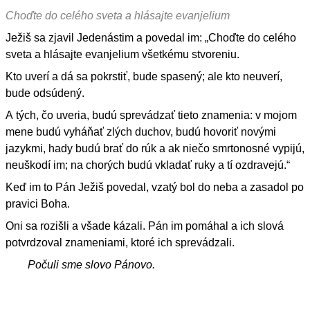
Choďte do celého sveta a hlásajte evanjelium
Ježiš sa zjavil Jedenástim a povedal im: „Choďte do celého
sveta a hlásajte evanjelium všetkému stvoreniu.
Kto uverí a dá sa pokrstiť, bude spasený; ale kto neuverí,
bude odsúdený.
A tých, čo uveria, budú sprevádzať tieto znamenia: v mojom
mene budú vyháňať zlých duchov, budú hovoriť novými
jazykmi, hady budú brať do rúk a ak niečo smrtonosné vypijú,
neuškodí im; na chorých budú vkladať ruky a tí ozdravejú.“
Keď im to Pán Ježiš povedal, vzatý bol do neba a zasadol po
pravici Boha.
Oni sa rozišli a všade kázali. Pán im pomáhal a ich slová
potvrdzoval znameniami, ktoré ich sprevádzali.
Počuli sme slovo Pánovo.