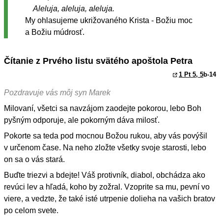
Aleluja, aleluja, aleluja.
My ohlasujeme ukrižovaného Krista - Božiu moc
a Božiu múdrosť.
Čítanie z Prvého listu svätého apoštola Petra
1 Pt 5, 5
b-14
Pozdravuje vás môj syn Marek
Milovaní, všetci sa navzájom zaodejte pokorou, lebo Boh
pyšným odporuje, ale pokorným dáva milosť.
Pokorte sa teda pod mocnou Božou rukou, aby vás povýšil
v určenom čase. Na neho zložte všetky svoje starosti, lebo
on sa o vás stará.
Buďte triezvi a bdejte! Váš protivník, diabol, obchádza ako
revúci lev a hľadá, koho by zožral. Vzoprite sa mu, pevní vo
viere, a vedzte, že také isté utrpenie dolieha na vašich bratov
po celom svete.