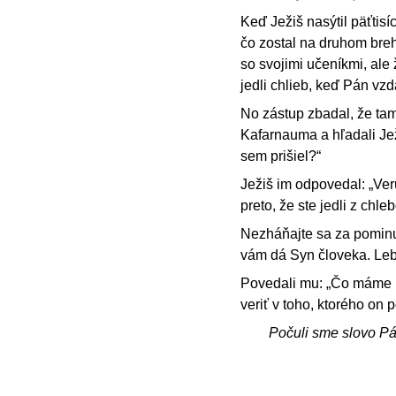
Keď Ježiš nasýtil päťtisí
čo zostal na druhom breh
so svojimi učeníkmi, ale 
jedli chlieb, keď Pán vz
No zástup zbadal, že tam n
Kafarnauma a hľadali Je
sem prišiel?“
Ježiš im odpovedal: „Ver
preto, že ste jedli z chleb
Nezháňajte sa za pominu
vám dá Syn človeka. Leb
Povedali mu: „Čo máme ro
veriť v toho, ktorého on p
Počuli sme slovo P