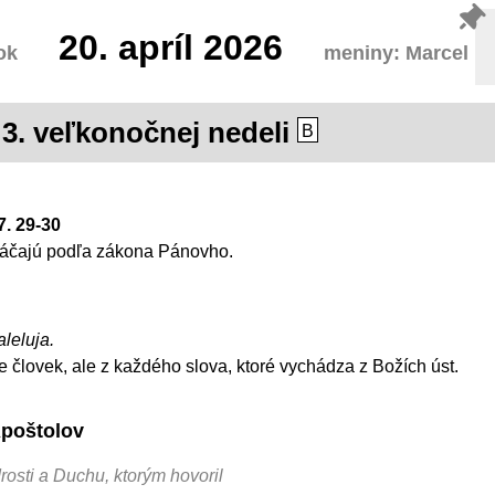
20.
apríl 2026
ok
meniny: Marcel
3. veľkonočnej nedeli
B
7. 29-30
 kráčajú podľa zákona Pánovho.
aleluja.
je človek, ale z každého slova, ktoré vychádza z Božích úst.
Apoštolov
rosti a Duchu, ktorým hovoril