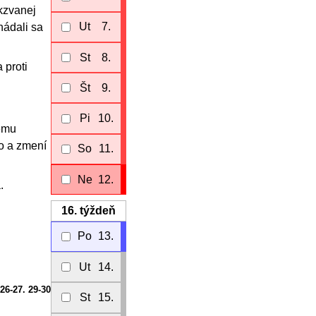
akzvanej
Ut
7.
hádali sa
St
8.
 proti
Št
9.
Pi
10.
tému
to a zmení
So
11.
Ne
12.
.
16.
týždeň
Po
13.
Ut
14.
 26-27. 29-30
St
15.