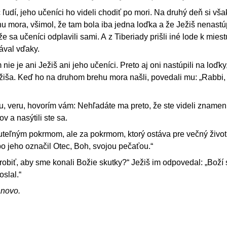
c ľudí, jeho učeníci ho videli chodiť po mori. Na druhý deň si vša
u mora, všimol, že tam bola iba jedna loďka a že Ježiš nenastúp
že sa učeníci odplavili sami. A z Tiberiady prišli iné lode k miest
dával vďaky.
ie je ani Ježiš ani jeho učeníci. Preto aj oni nastúpili na loďky,
žiša. Keď ho na druhom brehu mora našli, povedali mu: „Rabbi, 
u, veru, hovorím vám: Nehľadáte ma preto, že ste videli znameni
ov a nasýtili ste sa.
teľným pokrmom, ale za pokrmom, ktorý ostáva pre večný život,
o jeho označil Otec, Boh, svojou pečaťou.“
biť, aby sme konali Božie skutky?“ Ježiš im odpovedal: „Boží 
oslal.“
ánovo.