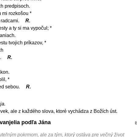
ich predpisoch.
ú mi rozkošou *
i radcami.
R.
sty a ty si ma vypočul; *
aniach.
tu tvojich príkazov, *
ch
.
R.
ákon.
il, *
red sebou.
R.
ja.
ovek, ale z každého slova, ktoré vychádza z Božích úst.
vanjelia podľa Jána
teľným pokrmom, ale za tým, ktorý ostáva pre večný život