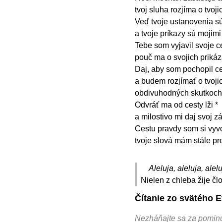
tvoj sluha rozjíma o tvoj
Veď tvoje ustanovenia s
a tvoje príkazy sú mojim
Tebe som vyjavil svoje ce
pouč ma o svojich prikáz
Daj, aby som pochopil ces
a budem rozjímať o tvoji
obdivuhodných skutkoch
Odvráť ma od cesty lži *
a milostivo mi daj svoj z
Cestu pravdy som si vyvol
tvoje slová mám stále p
Aleluja, aleluja, alelu
Nielen z chleba žije čl
Čítanie zo svätého E
Nezháňajte sa za pominu