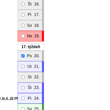
Št
16.
Pi
17.
So
18.
Ne
19.
17.
týždeň
Po
20.
Ut
21.
St
22.
Št
23.
Pi
24.
Jn 6, 22
-29
So
25.