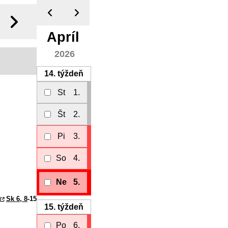
Apríl
2026
14.
týždeň
St
1.
Št
2.
Pi
3.
So
4.
Ne
5.
Sk 6, 8
-15
15.
týždeň
Po
6.