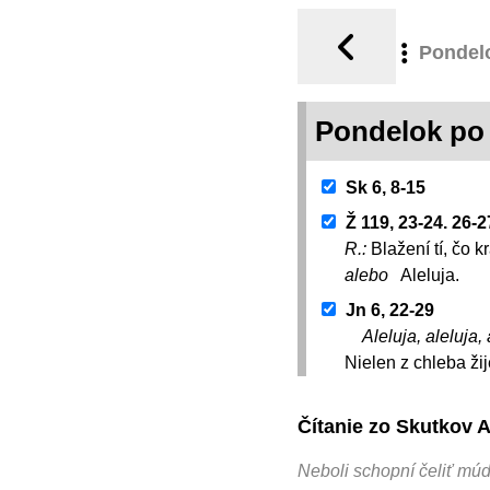
Pondel
Pondelok po 
Sk 6, 8-15
Ž 119, 23-24. 26-2
R.:
Blažení tí, čo
alebo
Aleluja.
Jn 6, 22-29
Aleluja, aleluja, 
Nielen z chleba ži
Čítanie zo Skutkov 
Neboli schopní čeliť múd