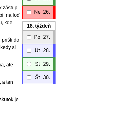
k zástup,
Ne
26.
il na loď
u, kde
18.
týždeň
Po
27.
 prišli do
kedy si
Ut
28.
St
29.
a, ale
Št
30.
 a ten
skutok je