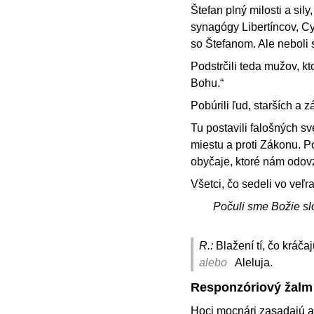
Štefan plný milosti a sil
synagógy Libertíncov, Cyr
so Štefanom. Ale neboli 
Podstrčili teda mužov, kto
Bohu.“
Pobúrili ľud, starších a 
Tu postavili falošných sv
miestu a proti Zákonu. Po
obyčaje, ktoré nám odovz
Všetci, čo sedeli vo veľra
Počuli sme Božie sl
R.:
Blažení tí, čo kráč
alebo
Aleluja.
Responzóriový žalm
Hoci mocnári zasadajú a 