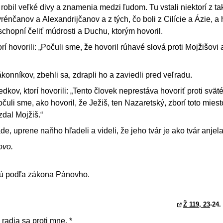
y, robil veľké divy a znamenia medzi ľudom. Tu vstali niektorí z t
énčanov a Alexandrijčanov a z tých, čo boli z Cilície a Ázie, a 
schopní čeliť múdrosti a Duchu, ktorým hovoril.
rí hovorili: „Počuli sme, že hovoril rúhavé slová proti Mojžišovi a
zákonníkov, zbehli sa, zdrapli ho a zaviedli pred veľradu.
edkov, ktorí hovorili: „Tento človek neprestáva hovoriť proti svä
čuli sme, ako hovoril, že Ježiš, ten Nazaretský, zborí toto mies
dal Mojžiš.“
de, uprene naňho hľadeli a videli, že jeho tvár je ako tvár anjela
ovo.
ajú podľa zákona Pánovho.
Ž 119, 23
-24.
radia sa proti mne, *