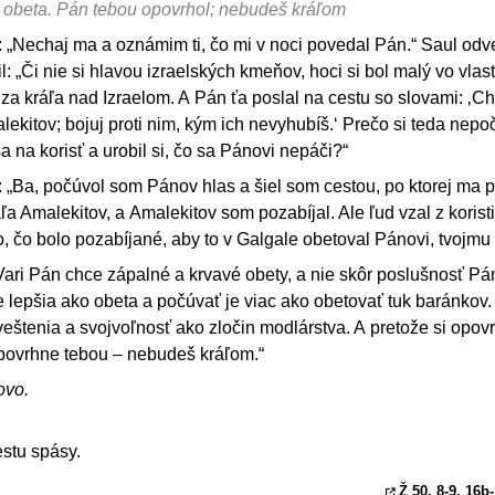
o obeta. Pán tebou opovrhol; nebudeš kráľom
„Nechaj ma a oznámim ti, čo mi v noci povedal Pán.“ Saul odvet
: „Či nie si hlavou izraelských kmeňov, hoci si bol malý vo vlas
a kráľa nad Izraelom. A Pán ťa poslal na cestu so slovami: ‚C
lekitov; bojuj proti nim, kým ich nevyhubíš.‘ Prečo si teda nepo
sa na korisť a urobil si, čo sa Pánovi nepáči?“
„Ba, počúvol som Pánov hlas a šiel som cestou, po ktorej ma p
ľa Amalekitov, a Amalekitov som pozabíjal. Ale ľud vzal z korist
ho, čo bolo pozabíjané, aby to v Galgale obetoval Pánovi, tvojmu
Vari Pán chce zápalné a krvavé obety, a nie skôr poslušnosť P
 lepšia ako obeta a počúvať je viac ako obetovať tuk baránkov
veštenia a svojvoľnosť ako zločin modlárstva. A pretože si opov
ovrhne tebou – nebudeš kráľom.“
ovo.
stu spásy.
Ž 50, 8
-9. 16b