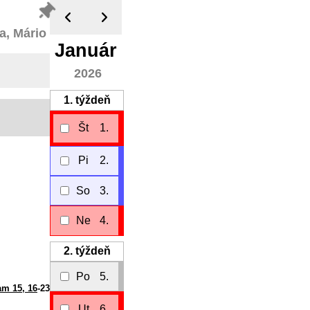
a, Mário
Január
2026
1.
týždeň
Št
1.
Pi
2.
So
3.
Ne
4.
2.
týždeň
Po
5.
am 15, 16
-23
Ut
6.