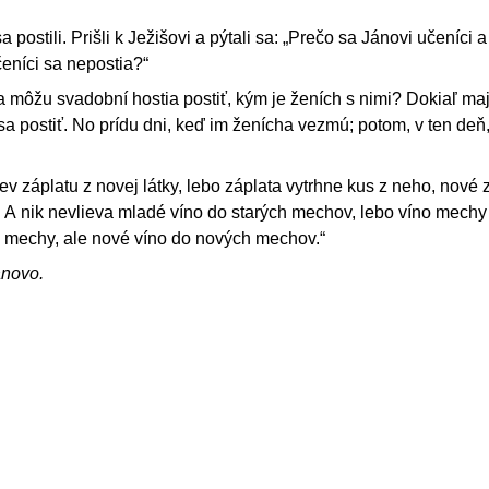
sa postili. Prišli k Ježišovi a pýtali sa: „Prečo sa Jánovi učeníci 
učeníci sa nepostia?“
sa môžu svadobní hostia postiť, kým je ženích s nimi? Dokiaľ ma
 postiť. No prídu dni, keď im ženícha vezmú; potom, v ten deň
ev záplatu z novej látky, lebo záplata vytrhne kus z neho, nové 
. A nik nevlieva mladé víno do starých mechov, lebo víno mechy
j mechy, ale nové víno do nových mechov.“
ánovo.