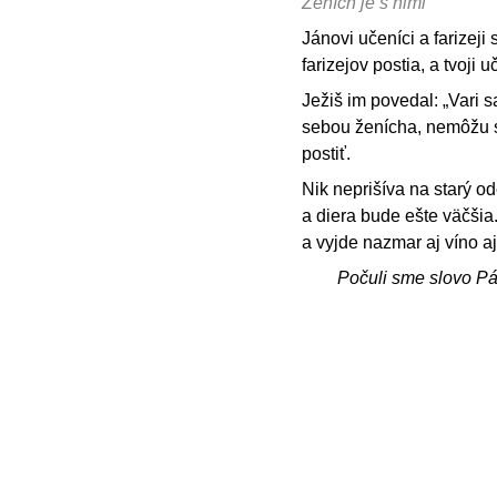
Ženích je s nimi
Jánovi učeníci a farizeji 
farizejov postia, a tvoji 
Ježiš im povedal: „Vari 
sebou ženícha, nemôžu sa
postiť.
Nik neprišíva na starý od
a diera bude ešte väčšia
a vyjde nazmar aj víno a
Počuli sme slovo P