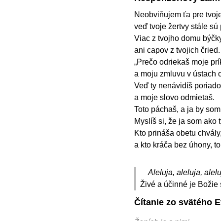
Neobviňujem ťa pre tvoje
veď tvoje žertvy stále s
Viac z tvojho domu býčk
ani capov z tvojich čried
„Prečo odriekaš moje prí
a moju zmluvu v ústach 
Veď ty nenávidíš poriado
a moje slovo odmietaš.
Toto páchaš, a ja by som
Myslíš si, že ja som ako 
Kto prináša obetu chvály, 
a kto kráča bez úhony, 
Aleluja, aleluja, alelu
Živé a účinné je Božie
Čítanie zo svätého 