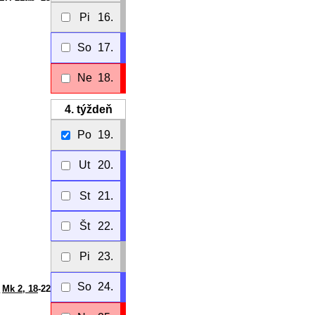
Pi
16.
So
17.
Ne
18.
4.
týždeň
Po
19.
Ut
20.
St
21.
Št
22.
Pi
23.
So
24.
Mk 2, 18
-22