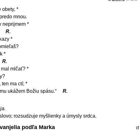
 obety, *
ú predo mnou.
y neprijmem *
.
R.
kazy *
omieľaš?
k *
R.
 mal mlčať? *
ty?
ten ma ctí; *
tomu ukážem Božiu spásu.“
R.
ja.
 slovo; rozsudzuje myšlienky a úmysly srdca.
Evanjelia podľa Marka