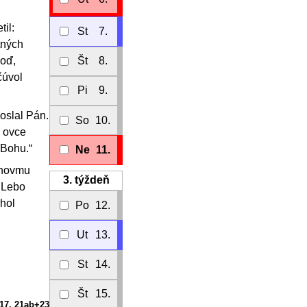
il:
St
7.
tných
hoď,
Št
8.
čúvol
Pi
9.
oslal Pán.
So
10.
i ovce
 Bohu.“
Ne
11.
ánovmu
3.
týždeň
. Lebo
rhol
Po
12.
Ut
13.
St
14.
Št
15.
-17. 21ab+23