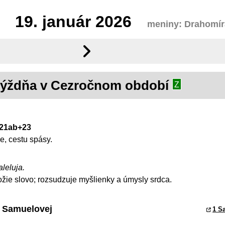
19.
január 2026
meniny: Drahomír
 týždňa v Cezročnom období
Z
. 21ab+23
, cestu spásy.
aleluja.
ožie slovo; rozsudzuje myšlienky a úmysly srdca.
y Samuelovej
1 S