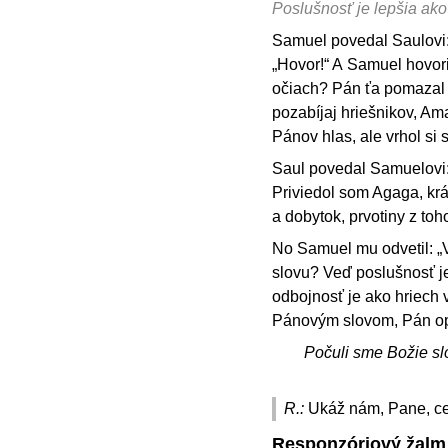
Poslušnosť je lepšia ak
Samuel povedal Saulovi: 
„Hovor!“ A Samuel hovoril
očiach? Pán ťa pomazal z
pozabíjaj hriešnikov, Ama
Pánov hlas, ale vrhol si 
Saul povedal Samuelovi: 
Priviedol som Agaga, krá
a dobytok, prvotiny z to
No Samuel mu odvetil: „
slovu? Veď poslušnosť je
odbojnosť je ako hriech 
Pánovým slovom, Pán op
Počuli sme Božie sl
R.:
Ukáž nám, Pane, ce
Responzóriový žalm