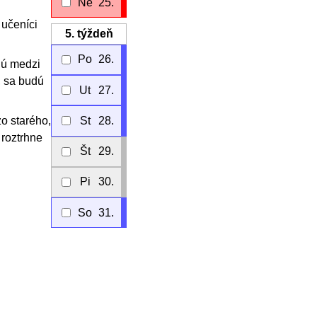
Ne
25.
a učeníci
5.
týždeň
Po
26.
jú medzi
, sa budú
Ut
27.
zo starého,
St
28.
 roztrhne
Št
29.
Pi
30.
So
31.