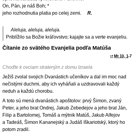
On, Pán, je náš Boh; *
jeho rozhodnutia platia po celej zemi.
R.
Aleluja, aleluja, aleluja.
Priblížilo sa Božie kráľovstvo; kajajte sa a verte evanjeliu.
Čítanie zo svätého Evanjelia podľa Matúša
Mt 10, 1
-7
Choďte k ovciam strateným z domu Izraela
Ježiš zvolal svojich Dvanástich učeníkov a dal im moc nad
nečistými duchmi, aby ich vyháňali a uzdravovali každý
neduh a každú chorobu.
A toto sú mená dvanástich apoštolov: prvý Šimon, zvaný
Peter, a jeho brat Ondrej, Jakub Zebedejov a jeho brat Ján,
Filip a Bartolomej, Tomáš a mýtnik Matúš, Jakub Alfejov
a Tadeáš, Šimon Kananejský a Judáš Iškariotský, ktorý ho
potom zradil.