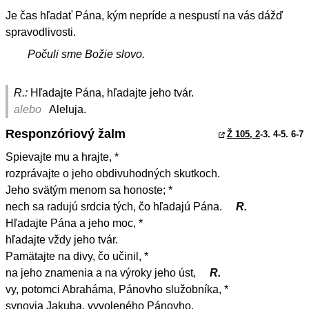
Je čas hľadať Pána, kým nepríde a nespustí na vás dážď
spravodlivosti.
Počuli sme Božie slovo.
R.:
Hľadajte Pána, hľadajte jeho tvár.
alebo
Aleluja.
Responzóriový žalm
Ž 105, 2
-3. 4-5. 6-7
Spievajte mu a hrajte, *
rozprávajte o jeho obdivuhodných skutkoch.
Jeho svätým menom sa honoste; *
nech sa radujú srdcia tých, čo hľadajú Pána.
R.
Hľadajte Pána a jeho moc, *
hľadajte vždy jeho tvár.
Pamätajte na divy, čo učinil, *
na jeho znamenia a na výroky jeho úst,
R.
vy, potomci Abraháma, Pánovho služobníka, *
synovia Jakuba, vyvoleného Pánovho.