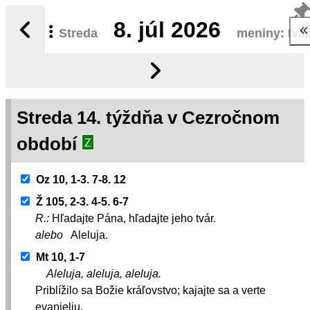
8.
júl 2026
Streda
meniny: Iva
Streda 14. týždňa v Cezročnom
období
Z
Oz 10, 1-3. 7-8. 12
Ž 105, 2-3. 4-5. 6-7
R.:
Hľadajte Pána, hľadajte jeho tvár.
alebo
Aleluja.
Mt 10, 1-7
Aleluja, aleluja, aleluja.
Priblížilo sa Božie kráľovstvo; kajajte sa a verte
evanjeliu.