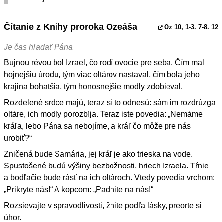
Čítanie z Knihy proroka Ozeáša
Oz 10, 1
-3. 7-8. 12
Je čas hľadať Pána
Bujnou révou bol Izrael, čo rodí ovocie pre seba. Čím mal
hojnejšiu úrodu, tým viac oltárov nastaval, čím bola jeho
krajina bohatšia, tým honosnejšie modly zdobieval.
Rozdelené srdce majú, teraz si to odnesú: sám im rozdrúzga
oltáre, ich modly porozbíja. Teraz iste povedia: „Nemáme
kráľa, lebo Pána sa nebojíme, a kráľ čo môže pre nás
urobiť?“
Zničená bude Samária, jej kráľ je ako trieska na vode.
Spustošené budú výšiny bezbožnosti, hriech Izraela. Tŕnie
a bodľačie bude rásť na ich oltároch. Vtedy povedia vrchom:
„Prikryte nás!“ A kopcom: „Padnite na nás!“
Rozsievajte v spravodlivosti, žnite podľa lásky, preorte si
úhor.