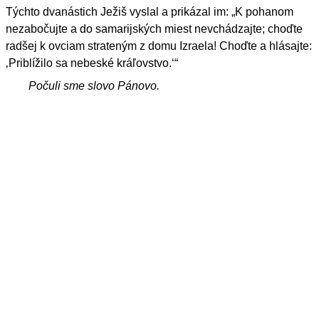
Týchto dvanástich Ježiš vyslal a prikázal im: „K pohanom
nezabočujte a do samarijských miest nevchádzajte; choďte
radšej k ovciam strateným z domu Izraela! Choďte a hlásajte:
‚Priblížilo sa nebeské kráľovstvo.‘“
Počuli sme slovo Pánovo.