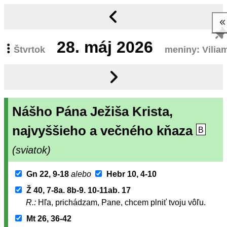
28.
máj 2026
Štvrtok
meniny: Vilia
Nášho Pána Ježiša Krista,
najvyššieho a večného kňaza
B
(sviatok)
Gn 22, 9-18
alebo
Hebr 10, 4-10
Ž 40, 7-8a. 8b-9. 10-11ab. 17
R.:
Hľa, prichádzam, Pane, chcem plniť tvoju vôľu.
Mt 26, 36-42