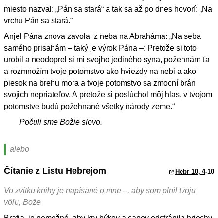
miesto nazval: „Pán sa stará“ a tak sa až po dnes hovorí: „Na
vrchu Pán sa stará.“
Anjel Pána znova zavolal z neba na Abraháma: „Na seba
samého prisahám – taký je výrok Pána –: Pretože si toto
urobil a neodoprel si mi svojho jediného syna, požehnám ťa
a rozmnožím tvoje potomstvo ako hviezdy na nebi a ako
piesok na brehu mora a tvoje potomstvo sa zmocní brán
svojich nepriateľov. A pretože si poslúchol môj hlas, v tvojom
potomstve budú požehnané všetky národy zeme.“
Počuli sme Božie slovo.
alebo
Čítanie z Listu Hebrejom
Hebr 10, 4
-10
Vo zvitku knihy je napísané o mne –, aby som plnil tvoju
vôľu, Bože
Bratia, je nemožné, aby krv býkov a capov odstránila hriechy.