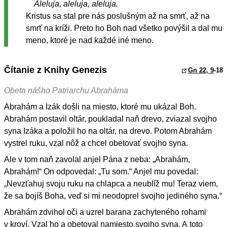
Aleluja, aleluja, aleluja.
Kristus sa stal pre nás poslušným až na smrť, až na
smrť na kríži. Preto ho Boh nad všetko povýšil a dal mu
meno, ktoré je nad každé iné meno.
Čítanie z Knihy Genezis
Gn 22, 9
-18
Obeta nášho Patriarchu Abraháma
Abrahám a Izák došli na miesto, ktoré mu ukázal Boh.
Abrahám postavil oltár, poukladal naň drevo, zviazal svojho
syna Izáka a položil ho na oltár, na drevo. Potom Abrahám
vystrel ruku, vzal nôž a chcel obetovať svojho syna.
Ale v tom naň zavolal anjel Pána z neba: „Abrahám,
Abrahám!“ On odpovedal: „Tu som.“ Anjel mu povedal:
„Nevzťahuj svoju ruku na chlapca a neublíž mu! Teraz viem,
že sa bojíš Boha, veď si mi neodoprel svojho jediného syna.“
Abrahám zdvihol oči a uzrel barana zachyteného rohami
v kroví. Vzal ho a obetoval namiesto svojho syna. A toto