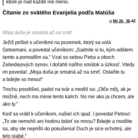
ktoré je nad každé iné meno.
Čítanie zo svätého Evanjelia podľa Matúša
Mt 26, 36
-42
Moja duša je smutná až na smrť
Ježiš prišiel s učeníkmi na pozemok, ktorý sa volá
Getsemani, a povedal učeníkom: „Sadnite si tu, kým odídem
tamto a pomodlím sa.“ Vzal so sebou Petra a oboch
Zebedejových synov. I doľahli naňho smútok a úzkosť. Vtedy
im povedal: „Moja duša je smutná až na smrť. Ostaňte tu
a bdejte so mnou!“
Trochu poodišiel, padol na tvár a modlil sa: „Otče môj, ak je
možné, nech ma minie tento kalich. No nie ako ja chcem, ale
ako ty.“
Keď sa vrátil k učeníkom, našiel ich spať. I povedal Petrovi:
„To ste nemohli ani hodinu bdieť so mnou? Bdejte a modlite
sa, aby ste neprišli do pokušenia! Duch je síce ochotný, ale
telo slabé.“