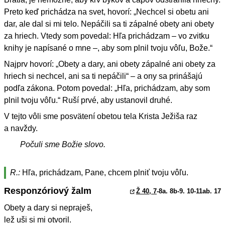
Preto keď prichádza na svet, hovorí: „Nechcel si obetu ani
dar, ale dal si mi telo. Nepáčili sa ti zápalné obety ani obety
za hriech. Vtedy som povedal: Hľa prichádzam – vo zvitku
knihy je napísané o mne –, aby som plnil tvoju vôľu, Bože.“
Najprv hovorí: „Obety a dary, ani obety zápalné ani obety za
hriech si nechcel, ani sa ti nepáčili“ – a ony sa prinášajú
podľa zákona. Potom povedal: „Hľa, prichádzam, aby som
plnil tvoju vôľu.“ Ruší prvé, aby ustanovil druhé.
V tejto vôli sme posvätení obetou tela Krista Ježiša raz
a navždy.
Počuli sme Božie slovo.
R.:
Hľa, prichádzam, Pane, chcem plniť tvoju vôľu.
Responzóriový žalm
Ž 40, 7
-8a. 8b-9. 10-11ab. 17
Obety a dary si nepraješ,
lež uši si mi otvoril.