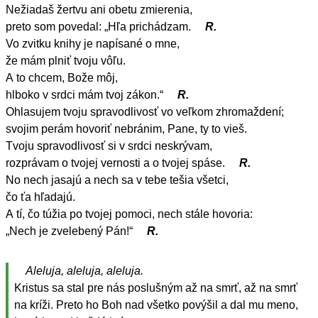
Nežiadaš žertvu ani obetu zmierenia,
preto som povedal: „Hľa prichádzam.
R.
Vo zvitku knihy je napísané o mne,
že mám plniť tvoju vôľu.
A to chcem, Bože môj,
hlboko v srdci mám tvoj zákon.“
R.
Ohlasujem tvoju spravodlivosť vo veľkom zhromaždení;
svojim perám hovoriť nebránim, Pane, ty to vieš.
Tvoju spravodlivosť si v srdci neskrývam,
rozprávam o tvojej vernosti a o tvojej spáse.
R.
No nech jasajú a nech sa v tebe tešia všetci,
čo ťa hľadajú.
A tí, čo túžia po tvojej pomoci, nech stále hovoria:
„Nech je zvelebený Pán!“
R.
Aleluja, aleluja, aleluja.
Kristus sa stal pre nás poslušným až na smrť, až na smrť
na kríži. Preto ho Boh nad všetko povýšil a dal mu meno,