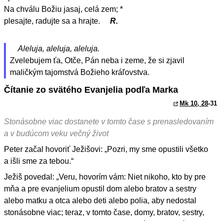
Na chválu Božiu jasaj, celá zem; *
plesajte, radujte sa a hrajte.
R.
Aleluja, aleluja, aleluja.
Zvelebujem ťa, Otče, Pán neba i zeme, že si zjavil
maličkým tajomstvá Božieho kráľovstva.
Čítanie zo svätého Evanjelia podľa Marka
Mk 10, 28
-31
Stonásobne viac dostanete v tomto čase s prenasledovaním
a v budúcom veku večný život
Peter začal hovoriť Ježišovi: „Pozri, my sme opustili všetko
a išli sme za tebou.“
Ježiš povedal: „Veru, hovorím vám: Niet nikoho, kto by pre
mňa a pre evanjelium opustil dom alebo bratov a sestry
alebo matku a otca alebo deti alebo polia, aby nedostal
stonásobne viac; teraz, v tomto čase, domy, bratov, sestry,