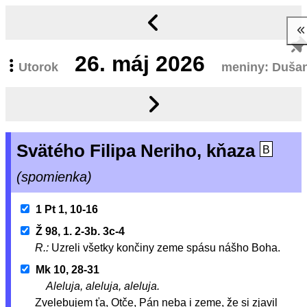
26.
máj 2026
Utorok
meniny: Duša
Svätého Filipa Neriho, kňaza
B
(spomienka)
1 Pt 1, 10-16
Ž 98, 1. 2-3b. 3c-4
R.:
Uzreli všetky končiny zeme spásu nášho Boha.
Mk 10, 28-31
Aleluja, aleluja, aleluja.
Zvelebujem ťa, Otče, Pán neba i zeme, že si zjavil