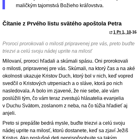
maličkým tajomstvá Božieho kráľovstva.
Čítanie z Prvého listu svätého apoštola Petra
1 Pt 1, 10
-16
Proroci prorokovali o milosti pripravenej pre vás, preto buďte
triezvi a celú svoju nádej uprite na milosť
Milovaní, proroci hľadali a skúmali spásu. Oni prorokovali
o milosti, pripravenej pre vás. Skúmali, na ktorý čas a na aké
okolnosti ukazuje Kristov Duch, ktorý bol v nich, keď vopred
svedčil o Kristových utrpeniach a o sláve, ktorá po nich
nasledovala. A bolo im zjavené, že nie sebe, ale vám
poslúžili tým, čo vám teraz zvestujú hlásatelia evanjelia
v Duchu Svätom, zoslanom z neba, na čo túžia hľadieť aj
anjeli.
Preto si prepášte bedrá mysle, buďte triezvi a celú svoju
nádej uprite na milosť, ktorú dostanete, keď sa zjaví Ježiš
Kristus. Ako poslušné deti neprispôsobujte sa takým