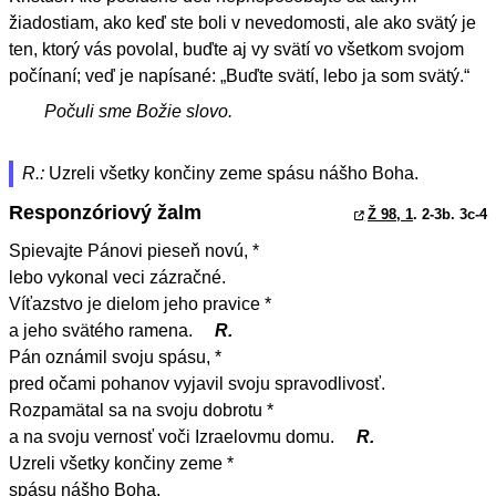
žiadostiam, ako keď ste boli v nevedomosti, ale ako svätý je
ten, ktorý vás povolal, buďte aj vy svätí vo všetkom svojom
počínaní; veď je napísané: „Buďte svätí, lebo ja som svätý.“
Počuli sme Božie slovo.
R.:
Uzreli všetky končiny zeme spásu nášho Boha.
Responzóriový žalm
Ž 98, 1
. 2-3b. 3c-4
Spievajte Pánovi pieseň novú, *
lebo vykonal veci zázračné.
Víťazstvo je dielom jeho pravice *
a jeho svätého ramena.
R.
Pán oznámil svoju spásu, *
pred očami pohanov vyjavil svoju spravodlivosť.
Rozpamätal sa na svoju dobrotu *
a na svoju vernosť voči Izraelovmu domu.
R.
Uzreli všetky končiny zeme *
spásu nášho Boha.