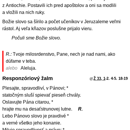
z Antiochie. Postavili ich pred apoštolov a oni sa modlili
a vložili na nich ruky.
Božie slovo sa šírilo a počet učeníkov v Jeruzaleme veľmi
rástol. Aj veľa kňazov poslušne prijalo vieru.
Počuli sme Božie slovo.
R.:
Tvoje milosrdenstvo, Pane, nech je nad nami, ako
dúfame v teba.
alebo
Aleluja.
Responzóriový žalm
Ž 33, 1
-2. 4-5. 18-19
Plesajte, spravodliví, v Pánovi; *
statočným sluší spievať pieseň chvály.
Oslavujte Pána citarou, *
hrajte mu na desaťstrunovej lutne.
R.
Lebo Pánovo slovo je pravdivé *
a verné všetko jeho konanie.
Miluje spravodlivosť a právo; *