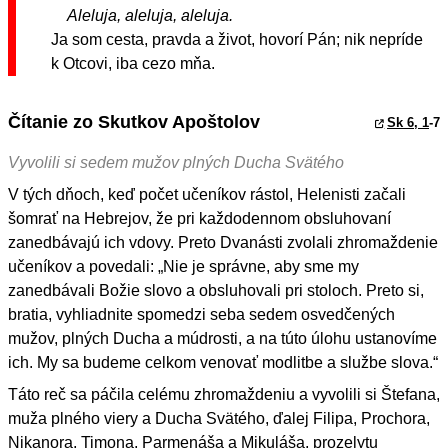
Aleluja, aleluja, aleluja.
Ja som cesta, pravda a život, hovorí Pán; nik nepríde
k Otcovi, iba cezo mňa.
Čítanie zo Skutkov Apoštolov
Sk 6, 1
-7
Vyvolili si sedem mužov plných Ducha Svätého
V tých dňoch, keď počet učeníkov rástol, Helenisti začali
šomrať na Hebrejov, že pri každodennom obsluhovaní
zanedbávajú ich vdovy. Preto Dvanásti zvolali zhromaždenie
učeníkov a povedali: „Nie je správne, aby sme my
zanedbávali Božie slovo a obsluhovali pri stoloch. Preto si,
bratia, vyhliadnite spomedzi seba sedem osvedčených
mužov, plných Ducha a múdrosti, a na túto úlohu ustanovíme
ich. My sa budeme celkom venovať modlitbe a službe slova.“
Táto reč sa páčila celému zhromaždeniu a vyvolili si Štefana,
muža plného viery a Ducha Svätého, ďalej Filipa, Prochora,
Nikanora, Timona, Parmenáša a Mikuláša, prozelytu