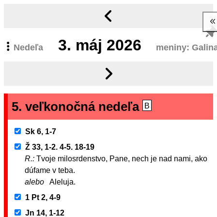
3.
máj 2026
Nedeľa
meniny: Galin
5. veľkonočná nedeľa
B
Sk 6, 1-7
Ž 33, 1-2. 4-5. 18-19
R.:
Tvoje milosrdenstvo, Pane, nech je nad nami, ako
dúfame v teba.
alebo
Aleluja.
1 Pt 2, 4-9
Jn 14, 1-12