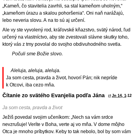
„Kameň, čo stavitelia zavrhli, sa stal kameňom uholným,“
„kameňom úrazu a skalou pohoršenia“. Oni naň narážajú,
lebo neveria slovu. A na to sú aj určení.
Ale vy ste vyvolený rod, kráľovské kňazstvo, svätý národ, ľud
určený na vlastníctvo, aby ste zvestovali slávne skutky toho,
ktorý vás z tmy povolal do svojho obdivuhodného svetla.
Počuli sme Božie slovo.
Aleluja, aleluja, aleluja.
Ja som cesta, pravda a život, hovorí Pán; nik nepríde
k Otcovi, iba cezo mňa.
Čítanie zo svätého Evanjelia podľa Jána
Jn 14, 1
-12
Ja som cesta, pravda a život
Ježiš povedal svojim učeníkom: „Nech sa vám srdce
nevzrušuje! Veríte v Boha, verte aj vo mňa. V dome môjho
Otca je mnoho príbytkov. Keby to tak nebolo, bol by som vám