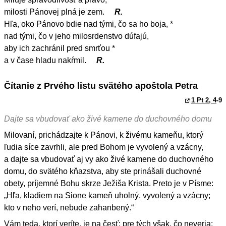
milosti Pánovej plná je zem.
R.
Hľa, oko Pánovo bdie nad tými, čo sa ho boja, *
nad tými, čo v jeho milosrdenstvo dúfajú,
aby ich zachránil pred smrťou *
a v čase hladu nakŕmil.
R.
Čítanie z Prvého listu svätého apoštola Petra
1 Pt 2, 4
-9
Dajte sa vbudovať ako živé kamene do duchovného domu
Milovaní, prichádzajte k Pánovi, k živému kameňu, ktorý
ľudia síce zavrhli, ale pred Bohom je vyvolený a vzácny,
a dajte sa vbudovať aj vy ako živé kamene do duchovného
domu, do svätého kňazstva, aby ste prinášali duchovné
obety, príjemné Bohu skrze Ježiša Krista. Preto je v Písme:
„Hľa, kladiem na Sione kameň uholný, vyvolený a vzácny;
kto v neho verí, nebude zahanbený.“
Vám teda, ktorí veríte, je na česť; pre tých však, čo neveria: