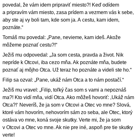
povedal, že vám idem pripraviť miesto?! Keď odídem
a pripravím vám miesto, zasa prídem a vezmem vás k sebe,
aby ste aj vy boli tam, kde som ja. A cestu, kam idem,
poznáte.“
Tomáš mu povedal: „Pane, nevieme, kam ideš. Akože
môžeme poznať cestu?!“
Ježiš mu odpovedal: „Ja som cesta, pravda a život. Nik
nepríde k Otcovi, iba cezo mňa. Ak poznáte mňa, budete
poznať aj môjho Otca. Už teraz ho poznáte a videli ste ho.“
Filip sa ozval: „Pane, ukáž nám Otca a to nám postačí.“
Ježiš mu vravel: „Filip, toľký čas som s vami a nepoznáš
ma?! Kto vidí mňa, vidí Otca. Ako môžeš hovoriť: ‚Ukáž nám
Otca?!‘ Neveríš, že ja som v Otcovi a Otec vo mne? Slová,
ktoré vám hovorím, nehovorím sám zo seba, ale Otec, ktorý
ostáva vo mne, koná svoje skutky. Verte mi, že ja som
v Otcovi a Otec vo mne. Ak nie pre iné, aspoň pre tie skutky
verte!