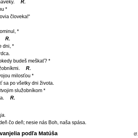
 naveky.
R.
hu *
novia človeka!“
ominul, *
.
R.
 dni, *
rdca.
dokedy budeš meškať? *
užobníkmi.
R.
ojou milosťou *
 sa po všetky dni života.
 tvojim služobníkom *
ra.
R.
ja.
deň čo deň; nesie nás Boh, naša spása.
Evanjelia podľa Matúša