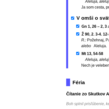
Aleluja, aleluj
Ja som cesta, pr
V omši o svä
Gn 1, 26 – 2, 3
Ž 90, 2. 3-4. 12
R.:
Požehnaj, P
alebo
Aleluja.
Mt 13, 54-58
Aleluja, aleluj
Nech je veleben
Féria
Čítanie zo Skutkov 
Boh splnil prisľúbenie, k