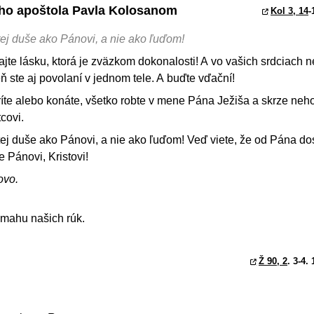
tého apoštola Pavla Kolosanom
Kol 3, 14
-
 tej duše ako Pánovi, a nie ako ľuďom!
ajte lásku, ktorá je zväzkom dokonalosti! A vo vašich srdciach 
ň ste aj povolaní v jednom tele. A buďte vďační!
íte alebo konáte, všetko robte v mene Pána Ježiša a skrze neh
covi.
 tej duše ako Pánovi, a nie ako ľuďom! Veď viete, že od Pána do
 Pánovi, Kristovi!
ovo.
mahu našich rúk.
Ž 90, 2
. 3-4.
†