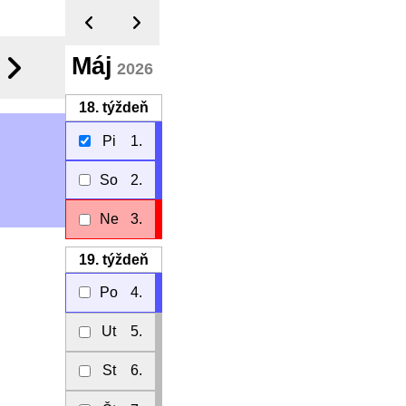
Máj
2026
18.
týždeň
Pi
1.
So
2.
Ne
3.
19.
týždeň
Po
4.
Ut
5.
St
6.