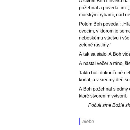
A stvoril Boh človeka na 
požehnal a povedal im: „
morskými rybami, nad ne
Potom Boh povedal: „Hľa
ovocím, v ktorom je sem
nebeskému vtáctvu i vše
zelené rastliny.“
A tak sa stalo. A Boh vide
A nastal večer a ráno, ši
Takto boli dokončené neb
konal, a v siedmy deň si 
A Boh požehnal siedmy d
ktoré stvorením vytvoril.
Počuli sme Božie sl
alebo