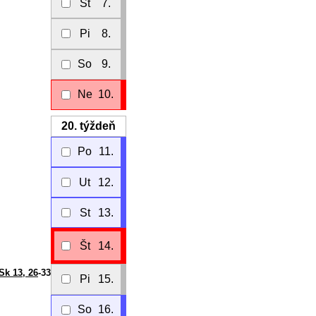
Št
7.
Pi
8.
So
9.
Ne
10.
20.
týždeň
Po
11.
Ut
12.
St
13.
Št
14.
Sk 13, 26
-33
Pi
15.
So
16.