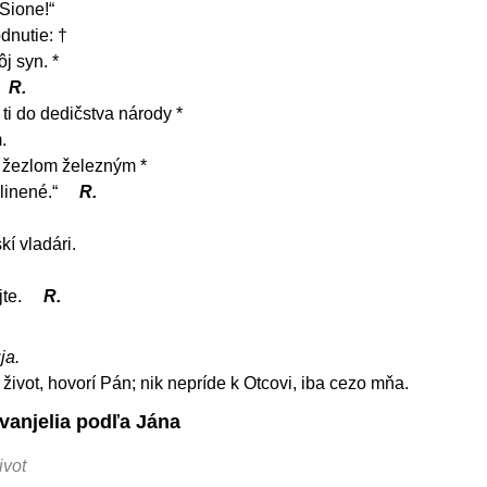
Sione!“
dnutie: †
j syn. *
R.
ti do dedičstva národy *
.
 žezlom železným *
hlinené.“
R.
í vladári.
jte.
R.
ja.
život, hovorí Pán; nik nepríde k Otcovi, iba cezo mňa.
vanjelia podľa Jána
ivot