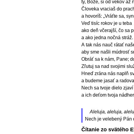
ty, Bože, si od vekov až
Človeka vraciaš do prac
a hovoríš: „Vráťte sa, sy
Veď tisíc rokov je u teba
ako deň včerajší, čo sa p
a ako jedna nočná stráž
A tak nás nauč rátať naše
aby sme našli múdrosť s
Obráť sa k nám, Pane; 
Zľutuj sa nad svojimi sl
Hneď zrána nás naplň sv
a budeme jasať a radovať
Nech sa tvoje dielo zjaví
a ich deťom tvoja nádhe
Aleluja, aleluja, alelu
Nech je velebený Pán 
Čítanie zo svätého 