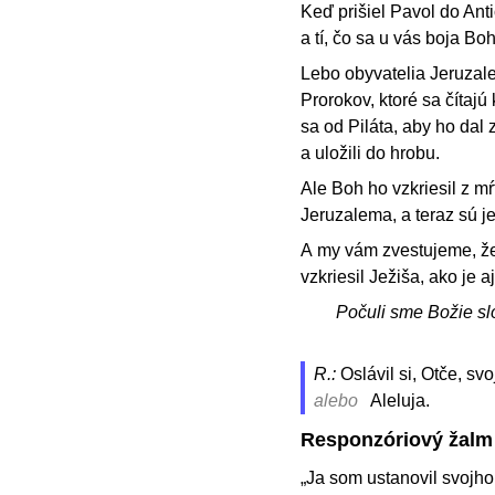
Keď prišiel Pavol do Ant
a tí, čo sa u vás boja Bo
Lebo obyvatelia Jeruzalem
Prorokov, ktoré sa čítajú
sa od Piláta, aby ho dal 
a uložili do hrobu.
Ale Boh ho vzkriesil z mŕ
Jeruzalema, a teraz sú 
A my vám zvestujeme, že 
vzkriesil Ježiša, ako je 
Počuli sme Božie sl
R.:
Oslávil si, Otče, sv
alebo
Aleluja.
Responzóriový žalm
„Ja som ustanovil svojho 