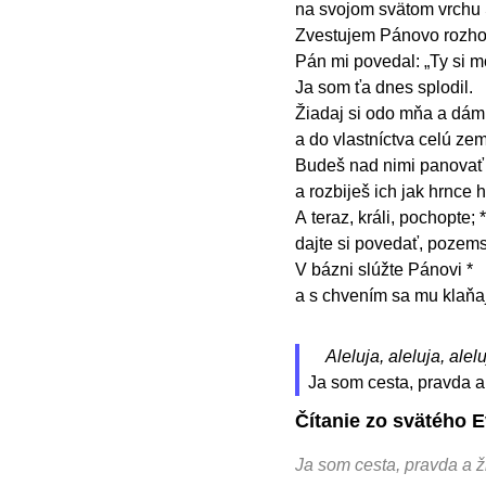
na svojom svätom vrchu 
Zvestujem Pánovo rozho
Pán mi povedal: „Ty si mô
Ja som ťa dnes splodil.
Žiadaj si odo mňa a dám 
a do vlastníctva celú zem
Budeš nad nimi panovať
a rozbiješ ich jak hrnce 
A teraz, králi, pochopte; *
dajte si povedať, pozemsk
V bázni slúžte Pánovi *
a s chvením sa mu klaňa
Aleluja, aleluja, alelu
Ja som cesta, pravda a 
Čítanie zo svätého E
Ja som cesta, pravda a ž