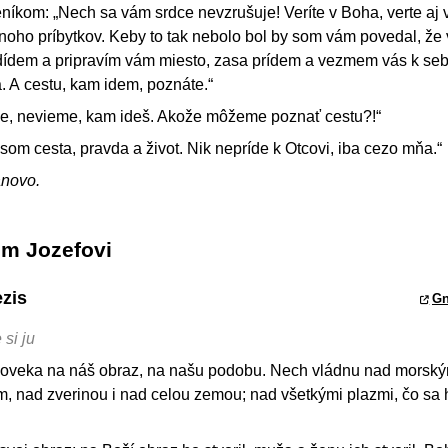
níkom: „Nech sa vám srdce nevzrušuje! Veríte v Boha, verte aj
oho príbytkov. Keby to tak nebolo bol by som vám povedal, že
odídem a pripravím vám miesto, zasa prídem a vezmem vás k seb
a. A cestu, kam idem, poznáte.“
e, nevieme, kam ideš. Akože môžeme poznať cestu?!“
som cesta, pravda a život. Nik nepríde k Otcovi, iba cezo mňa.“
ánovo.
om Jozefovi
ezis
Gn
si ju
loveka na náš obraz, na našu podobu. Nech vládnu nad morský
, nad zverinou i nad celou zemou; nad všetkými plazmi, čo sa