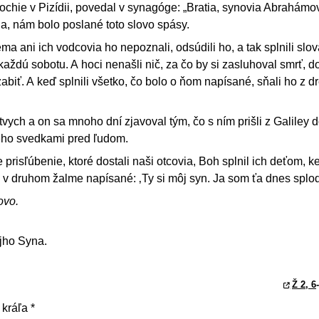
iochie v Pizídii, povedal v synagóge: „Bratia, synovia Abrahámo
ha, nám bolo poslané toto slovo spásy.
a ani ich vodcovia ho nepoznali, odsúdili ho, a tak splnili slov
 každú sobotu. A hoci nenašli nič, za čo by si zasluhoval smrť, 
zabiť. A keď splnili všetko, čo bolo o ňom napísané, sňali ho z d
tvych a on sa mnoho dní zjavoval tým, čo s ním prišli z Galiley 
jeho svedkami pred ľudom.
prisľúbenie, ktoré dostali naši otcovia, Boh splnil ich deťom, 
aj v druhom žalme napísané: ‚Ty si môj syn. Ja som ťa dnes splodi
ovo.
ojho Syna.
Ž 2, 6
kráľa *