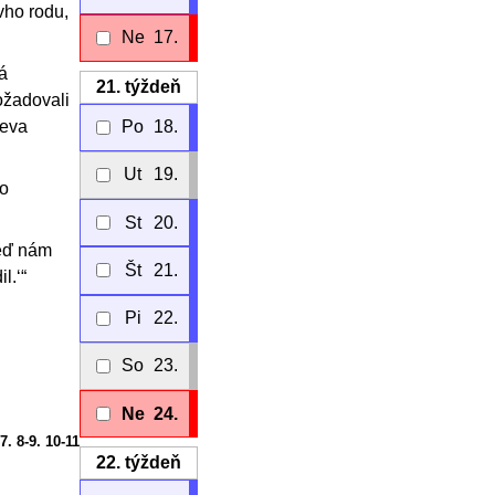
vho rodu,
Ne
17.
á
21.
týždeň
dožadovali
Po
18.
reva
Ut
19.
do
St
20.
keď nám
Št
21.
l.‘“
Pi
22.
So
23.
Ne
24.
-7. 8-9. 10-11
22.
týždeň