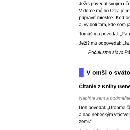
Ježiš povedal svojim uče
V dome môjho Otca je mn
pripraviť miesto?! Keď 
aj vy boli tam, kde som j
Tomáš mu povedal: „Pan
Ježiš mu odpovedal: „Ja 
Počuli sme slovo P
V omši o svät
Čítanie z Knihy Gen
Naplňte zem a podmaňte 
Boh povedal: „Urobme č
a nad nebeským vtáctvom
zemi.“