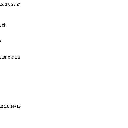
15. 17. 23-24
nech
o
stanete za
 12-13. 14+16