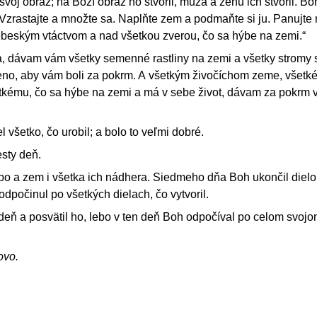
svoj obraz; na Boží obraz ho stvoril, muža a ženu ich stvoril. Bo
Vzrastajte a množte sa. Naplňte zem a podmaňte si ju. Panujte
beským vtáctvom a nad všetkou zverou, čo sa hýbe na zemi.“
, dávam vám všetky semenné rastliny na zemi a všetky stromy s
eno, aby vám boli za pokrm. A všetkým živočíchom zeme, všet
tkému, čo sa hýbe na zemi a má v sebe život, dávam za pokrm 
l všetko, čo urobil; a bolo to veľmi dobré.
esty deň.
o a zem i všetka ich nádhera. Siedmeho dňa Boh ukončil dielo,
odpočinul po všetkých dielach, čo vytvoril.
eň a posvätil ho, lebo v ten deň Boh odpočíval po celom svojom
ovo.