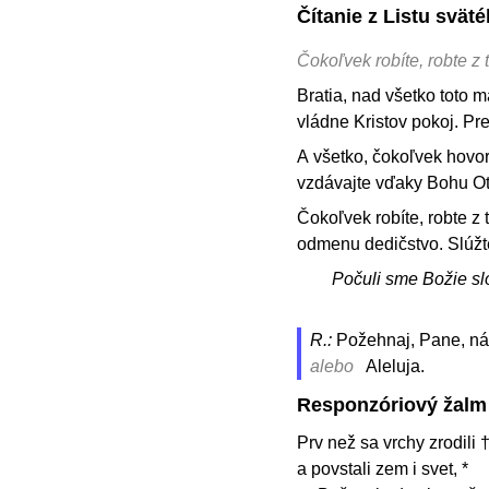
Čítanie z Listu svä
Čokoľvek robíte, robte z
Bratia, nad všetko toto m
vládne Kristov pokoj. Pre
A všetko, čokoľvek hovor
vzdávajte vďaky Bohu Ot
Čokoľvek robíte, robte z
odmenu dedičstvo. Slúžte
Počuli sme Božie sl
R.:
Požehnaj, Pane, ná
alebo
Aleluja.
Responzóriový žalm
Prv než sa vrchy zrodili 
a povstali zem i svet, *