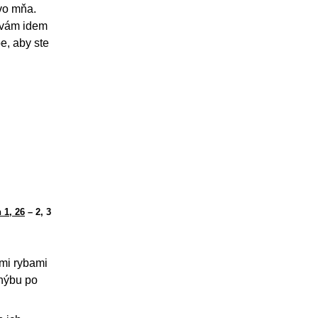
 vo mňa.
 vám idem
e, aby ste
 1, 26
– 2, 3
mi rybami
 hýbu po