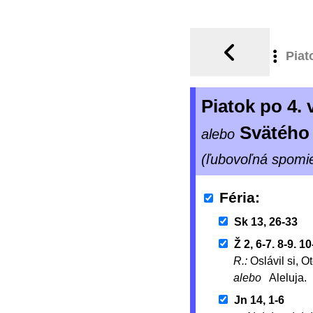
Piat
Piatok po 4.
Svätého 
alebo
(ľubovoľná spomi
Féria
Sk 13, 26-33
Ž 2, 6-7. 8-9. 1
R.:
Oslávil si, O
alebo
Aleluja.
Jn 14, 1-6