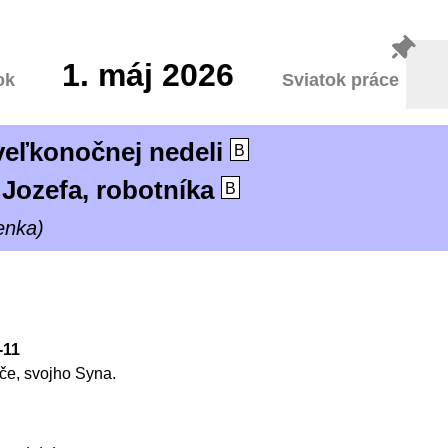
1.
máj 2026
ok
Sviatok práce
 veľkonočnej nedeli
B
Jozefa, robotníka
B
enka)
0-11
tče, svojho Syna.