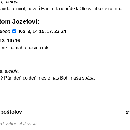
a, aleluja.
avda a život, hovorí Pán; nik nepríde k Otcovi, iba cezo mňa.
tom Jozefovi
alebo
Kol 3, 14-15. 17. 23-24
-13. 14+16
ane, námahu našich rúk.
a, aleluja.
ý Pán deň čo deň; nesie nás Boh, naša spása.
Apoštolov
eď vzkriesil Ježiša