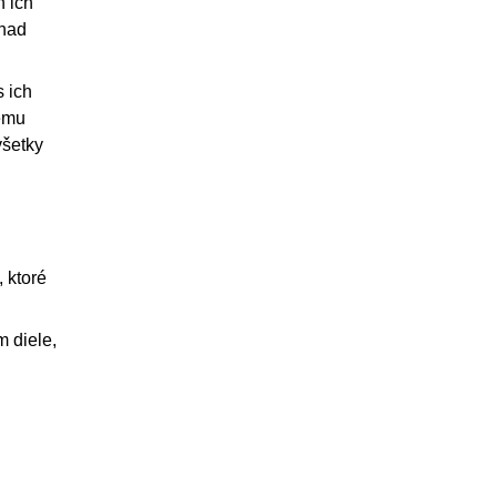
h ich
 nad
 ich
kému
všetky
 ktoré
 diele,