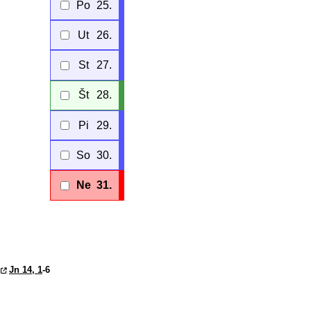
Po
25.
Ut
26.
St
27.
Št
28.
Pi
29.
So
30.
Ne
31.
Jn 14, 1
-6