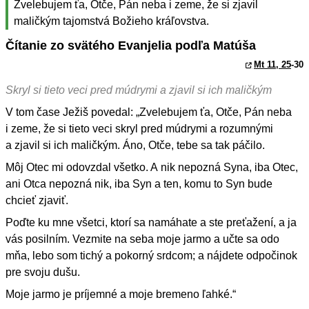
Zvelebujem ťa, Otče, Pán neba i zeme, že si zjavil
maličkým tajomstvá Božieho kráľovstva.
Čítanie zo svätého Evanjelia podľa Matúša
Mt 11, 25
-30
Skryl si tieto veci pred múdrymi a zjavil si ich maličkým
V tom čase Ježiš povedal: „Zvelebujem ťa, Otče, Pán neba
i zeme, že si tieto veci skryl pred múdrymi a rozumnými
a zjavil si ich maličkým. Áno, Otče, tebe sa tak páčilo.
Môj Otec mi odovzdal všetko. A nik nepozná Syna, iba Otec,
ani Otca nepozná nik, iba Syn a ten, komu to Syn bude
chcieť zjaviť.
Poďte ku mne všetci, ktorí sa namáhate a ste preťažení, a ja
vás posilním. Vezmite na seba moje jarmo a učte sa odo
mňa, lebo som tichý a pokorný srdcom; a nájdete odpočinok
pre svoju dušu.
Moje jarmo je príjemné a moje bremeno ľahké.“