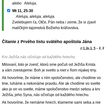
alebo
Aleluja.
Mt 11, 25-30
Aleluja, aleluja, aleluja.
Zvelebujem ťa, Otče, Pán neba i zeme, že si zjavil
maličkým tajomstvá Božieho kráľovstva.
Čítanie z Prvého listu svätého apoštola Jána
1 Jn 1, 5
– 2, 2
Krv Ježiša nás očisťuje od každého hriechu
Milovaní, toto je zvesť, ktorú sme počuli od Ježiša Krista
a vám zvestujeme: Boh je svetlo a niet v ňom nijakej tmy.
Ak hovoríme, že máme s ním spoločenstvo, ale chodíme vo
tme, luháme a nekonáme pravdu. Ale ak chodíme vo svetle
ako je on vo svetle, máme spoločenstvo medzi sebou a krv
Ježiša, jeho Syna, nás očisťuje od každého hriechu.
Ak hovoríme, že nemáme hriech, klameme sami seba a nie