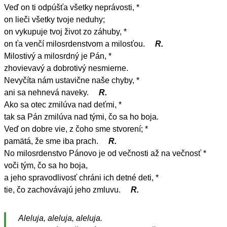
Veď on ti odpúšťa všetky neprávosti, *
on lieči všetky tvoje neduhy;
on vykupuje tvoj život zo záhuby, *
on ťa venčí milosrdenstvom a milosťou.
R.
Milostivý a milosrdný je Pán, *
zhovievavý a dobrotivý nesmierne.
Nevyčíta nám ustavične naše chyby, *
ani sa nehnevá naveky.
R.
Ako sa otec zmilúva nad deťmi, *
tak sa Pán zmilúva nad tými, čo sa ho boja.
Veď on dobre vie, z čoho sme stvorení; *
pamätá, že sme iba prach.
R.
No milosrdenstvo Pánovo je od večnosti až na večnosť *
voči tým, čo sa ho boja,
a jeho spravodlivosť chráni ich detné deti, *
tie, čo zachovávajú jeho zmluvu.
R.
Aleluja, aleluja, aleluja.