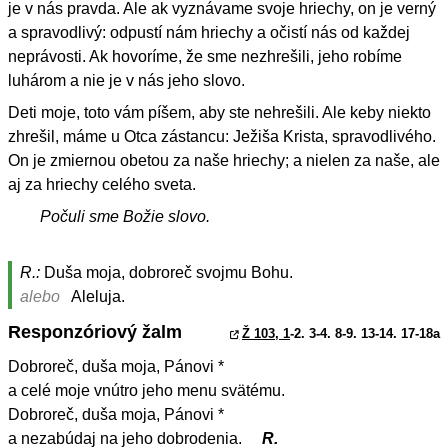
je v nás pravda. Ale ak vyznávame svoje hriechy, on je verný
a spravodlivý: odpustí nám hriechy a očistí nás od každej
neprávosti. Ak hovoríme, že sme nezhrešili, jeho robíme
luhárom a nie je v nás jeho slovo.
Deti moje, toto vám píšem, aby ste nehrešili. Ale keby niekto
zhrešil, máme u Otca zástancu: Ježiša Krista, spravodlivého.
On je zmiernou obetou za naše hriechy; a nielen za naše, ale
aj za hriechy celého sveta.
Počuli sme Božie slovo.
R.:
Duša moja, dobroreč svojmu Bohu.
alebo
Aleluja.
Responzóriový žalm
Ž 103, 1
-2. 3-4. 8-9. 13-14. 17-18a
Dobroreč, duša moja, Pánovi *
a celé moje vnútro jeho menu svätému.
Dobroreč, duša moja, Pánovi *
a nezabúdaj na jeho dobrodenia.
R.