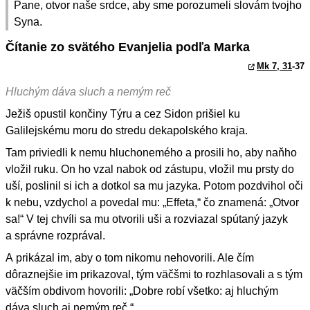
Pane, otvor naše srdce, aby sme porozumeli slovám tvojho
Syna.
Čítanie zo svätého Evanjelia podľa Marka
Mk 7, 31
-37
Hluchým dáva sluch a nemým reč
Ježiš opustil končiny Týru a cez Sidon prišiel ku
Galilejskému moru do stredu dekapolského kraja.
Tam priviedli k nemu hluchonemého a prosili ho, aby naňho
vložil ruku. On ho vzal nabok od zástupu, vložil mu prsty do
uší, poslinil si ich a dotkol sa mu jazyka. Potom pozdvihol oči
k nebu, vzdychol a povedal mu: „Effeta,“ čo znamená: „Otvor
sa!“ V tej chvíli sa mu otvorili uši a rozviazal spútaný jazyk
a správne rozprával.
A prikázal im, aby o tom nikomu nehovorili. Ale čím
dôraznejšie im prikazoval, tým väčšmi to rozhlasovali a s tým
väčším obdivom hovorili: „Dobre robí všetko: aj hluchým
dáva sluch aj nemým reč.“