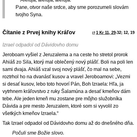
Pane, otvor naše srdce, aby sme porozumeli slovám
tvojho Syna.
Čítanie z Prvej knihy Kráľov
1 Kr 11, 29
-32; 12, 19
Izrael odpadol od Dávidovho domu
Jeroboam vyšiel z Jeruzalema a na ceste ho stretol prorok
Ahiáš zo Sila, ktorý mal oblečený nový plášť. Boli na poli len
sami dvaja. Ahiáš vzal svoj nový plášť, čo mal na sebe,
roztrhol ho na dvanásť kusov a vravel Jeroboamovi: „Vezmi
si desať kusov, lebo toto hovorí Pán, Boh Izraela: Hľa, ja
vytrhnem kráľovstvo z ruky Šalamúna a desať kmeňov dám
tebe. Ale jeden kmeň mu zostane pre môjho služobníka
Dávida a pre mesto Jeruzalem, ktoré som si vyvolil zo
všetkých kmeňov Izraela.“
Tak Izrael odpadol od Dávidovho domu až do dnešného dňa.
Počuli sme Božie slovo.