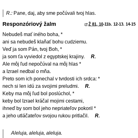
R.:
Pane, daj, aby sme počúvali tvoj hlas.
Responzóriový žalm
Ž 81, 10
-11b. 12-13. 14-15
Nebudeš mať iného boha, *
ani sa nebudeš klaňať bohu cudziemu.
Veď ja som Pán, tvoj Boh, *
ja som ťa vyviedol z egyptskej krajiny.
R.
Ale môj ľud nepočúval na môj hlas *
a Izrael nedbal o mňa.
Preto som ich ponechal v tvrdosti ich srdca: *
nech si len idú za svojimi preludmi.
R.
Keby ma môj ľud bol poslúchol, *
keby bol Izrael kráčal mojimi cestami,
ihneď by som bol jeho nepriateľov pokoril *
a jeho utláčateľov svojou rukou pritlačil.
R.
Aleluja, aleluja, aleluja.