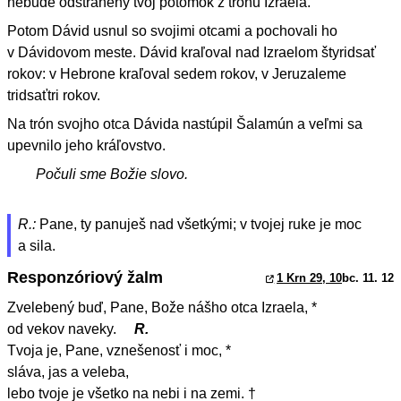
nebude odstránený tvoj potomok z trónu Izraela.‘“
Potom Dávid usnul so svojimi otcami a pochovali ho
v Dávidovom meste. Dávid kraľoval nad Izraelom štyridsať
rokov: v Hebrone kraľoval sedem rokov, v Jeruzaleme
tridsaťtri rokov.
Na trón svojho otca Dávida nastúpil Šalamún a veľmi sa
upevnilo jeho kráľovstvo.
Počuli sme Božie slovo.
R.:
Pane, ty panuješ nad všetkými; v tvojej ruke je moc
a sila.
Responzóriový žalm
1 Krn 29, 10
bc. 11. 12
Zvelebený buď, Pane, Bože nášho otca Izraela, *
od vekov naveky.
R.
Tvoja je, Pane, vznešenosť i moc, *
sláva, jas a veleba,
lebo tvoje je všetko na nebi i na zemi. †