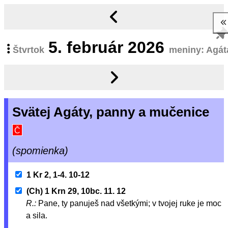
5.
február 2026
Štvrtok
meniny: Agát
Svätej Agáty, panny a mučenice
Č
(spomienka)
1 Kr 2, 1-4. 10-12
(Ch) 1 Krn 29, 10bc. 11. 12
R.:
Pane, ty panuješ nad všetkými; v tvojej ruke je moc
a sila.