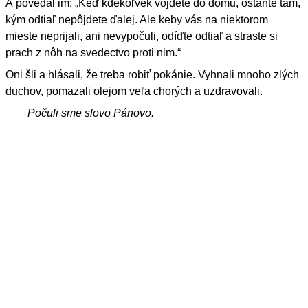
A povedal im: „Keď kdekoľvek vojdete do domu, ostaňte tam,
kým odtiaľ nepôjdete ďalej. Ale keby vás na niektorom
mieste neprijali, ani nevypočuli, odíďte odtiaľ a straste si
prach z nôh na svedectvo proti nim.“
Oni šli a hlásali, že treba robiť pokánie. Vyhnali mnoho zlých
duchov, pomazali olejom veľa chorých a uzdravovali.
Počuli sme slovo Pánovo.