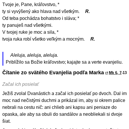
Tvoje je, Pane, kráľovstvo, *
ty si vyvýšený ako hlava nad všetkým.
R.
Od teba pochádza bohatstvo i sláva; *
ty panuješ nad všetkými.
V tvojej ruke je moc a sila, *
tvoja ruka robí všetko veľkým a mocným.
R.
Aleluja, aleluja, aleluja.
Priblížilo sa Božie kráľovstvo; kajajte sa a verte evanjeliu.
Čítanie zo svätého Evanjelia podľa Marka
Mk 6, 7
-13
Začal ich posielať
Ježiš zvolal Dvanástich a začal ich posielať po dvoch. Dal im
moc nad nečistými duchmi a prikázal im, aby si okrem palice
nebrali na cestu nič: ani chlieb ani kapsu ani peniaze do
opaska, ale aby sa obuli do sandálov a neobliekali si dvoje
šiat.