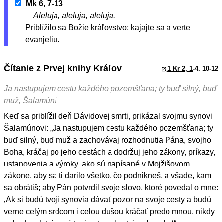
Mk 6, 7-13
Aleluja, aleluja, aleluja.
Priblížilo sa Božie kráľovstvo; kajajte sa a verte
evanjeliu.
Čítanie z Prvej knihy Kráľov
1 Kr 2, 1
-4. 10-12
Ja nastupujem cestu každého pozemšťana; ty buď silný, buď
muž, Šalamún!
Keď sa priblížil deň Dávidovej smrti, prikázal svojmu synovi
Šalamúnovi: „Ja nastupujem cestu každého pozemšťana; ty
buď silný, buď muž a zachovávaj rozhodnutia Pána, svojho
Boha, kráčaj po jeho cestách a dodržuj jeho zákony, príkazy,
ustanovenia a výroky, ako sú napísané v Mojžišovom
zákone, aby sa ti darilo všetko, čo podnikneš, a všade, kam
sa obrátiš; aby Pán potvrdil svoje slovo, ktoré povedal o mne:
‚Ak si budú tvoji synovia dávať pozor na svoje cesty a budú
verne celým srdcom i celou dušou kráčať predo mnou, nikdy