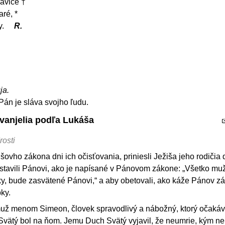
lavice †
aré, *
y.
R.
ja.
Pán je sláva svojho ľudu.
Evanjelia podľa Lukáša
rosti
šovho zákona dni ich očisťovania, priniesli Ježiša jeho rodičia 
stavili Pánovi, ako je napísané v Pánovom zákone: „Všetko m
ky, bude zasvätené Pánovi,“ a aby obetovali, ako káže Pánov zá
ky.
muž menom Simeon, človek spravodlivý a nábožný, ktorý očakáv
Svätý bol na ňom. Jemu Duch Svätý vyjavil, že neumrie, kým ne