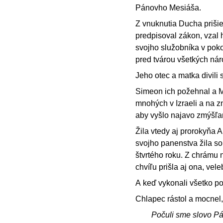
Pánovho Mesiáša.
Z vnuknutia Ducha prišiel
predpisoval zákon, vzal 
svojho služobníka v pokoj
pred tvárou všetkých náro
Jeho otec a matka divili 
Simeon ich požehnal a Má
mnohých v Izraeli a na z
aby vyšlo najavo zmýšľa
Žila vtedy aj prorokyňa
svojho panenstva žila 
štvrtého roku. Z chrámu 
chvíľu prišla aj ona, ve
A keď vykonali všetko po
Chlapec rástol a mocnel,
Počuli sme slovo P