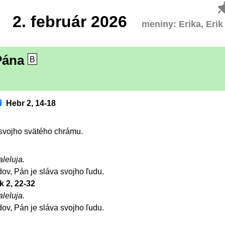
2.
február 2026
meniny: Erika, Erik
Pána
B
Hebr 2, 14-18
 svojho svätého chrámu.
aleluja.
dov, Pán je sláva svojho ľudu.
k 2, 22-32
aleluja.
dov, Pán je sláva svojho ľudu.