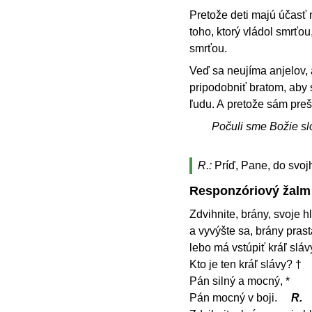
Pretože deti majú účasť n
toho, ktorý vládol smrťou,
smrťou.
Veď sa neujíma anjelov,
pripodobniť bratom, aby
ľudu. A pretože sám preš
Počuli sme Božie sl
R.:
Príď, Pane, do svo
Responzóriový žalm
Zdvihnite, brány, svoje h
a vyvýšte sa, brány prast
lebo má vstúpiť kráľ sláv
Kto je ten kráľ slávy? †
Pán silný a mocný, *
Pán mocný v boji.
R.