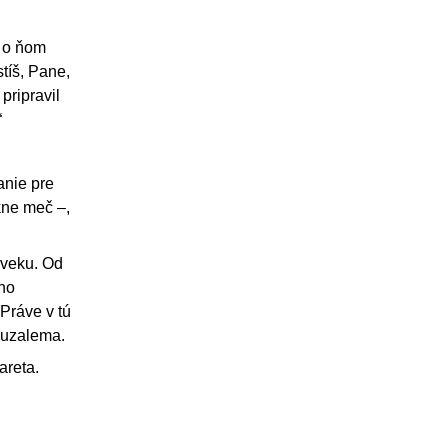
o o ňom
tíš, Pane,
pripravil
“
anie pre
kne meč –,
 veku. Od
ho
Práve v tú
eruzalema.
areta.