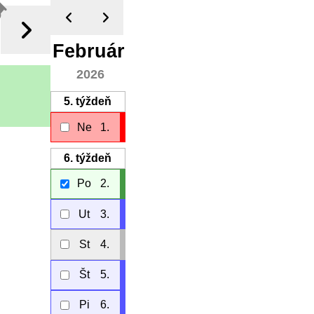
Február
2026
5.
týždeň
Ne
1.
6.
týždeň
Po
2.
Ut
3.
St
4.
Št
5.
Pi
6.