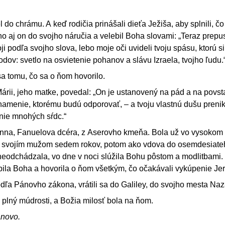
 do chrámu. A keď rodičia prinášali dieťa Ježiša, aby splnili, č
ho aj on do svojho náručia a velebil Boha slovami: „Teraz prepus
i podľa svojho slova, lebo moje oči uvideli tvoju spásu, ktorú si 
dov: svetlo na osvietenie pohanov a slávu Izraela, tvojho ľudu.
sa tomu, čo sa o ňom hovorilo.
rii, jeho matke, povedal: „On je ustanovený na pád a na povst
namenie, ktorému budú odporovať, – a tvoju vlastnú dušu preni
nie mnohých sŕdc.“
 Anna, Fanuelova dcéra, z Aserovho kmeňa. Bola už vo vysokom
so svojím mužom sedem rokov, potom ako vdova do osemdesiate
neodchádzala, vo dne v noci slúžila Bohu pôstom a modlitbami. 
lebila Boha a hovorila o ňom všetkým, čo očakávali vykúpenie J
dľa Pánovho zákona, vrátili sa do Galiley, do svojho mesta Naz
 plný múdrosti, a Božia milosť bola na ňom.
ánovo.