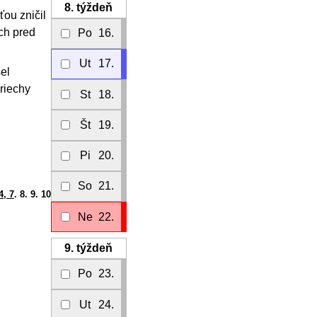
8.
týždeň
ťou zničil
ach pred
Po
16.
Ut
17.
el
riechy
St
18.
Št
19.
Pi
20.
So
21.
4, 7
. 8. 9. 10
Ne
22.
9.
týždeň
Po
23.
Ut
24.