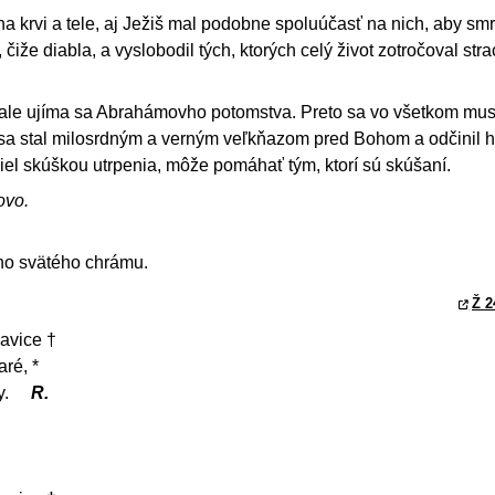
a krvi a tele, aj Ježiš mal podobne spoluúčasť na nich, aby smr
 čiže diabla, a vyslobodil tých, ktorých celý život zotročoval str
 ale ujíma sa Abrahámovho potomstva. Preto sa vo všetkom mus
 sa stal milosrdným a verným veľkňazom pred Bohom a odčinil h
iel skúškou utrpenia, môže pomáhať tým, ktorí sú skúšaní.
ovo.
jho svätého chrámu.
Ž 2
lavice †
aré, *
y.
R.