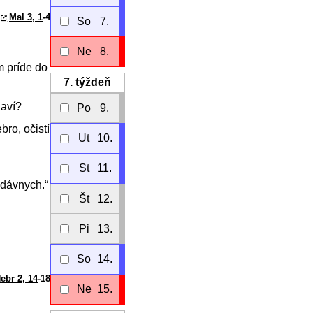
Mal 3, 1
-4
So
7.
Ne
8.
m príde do
7.
týždeň
javí?
Po
9.
bro, očistí
Ut
10.
St
11.
 dávnych.“
Št
12.
Pi
13.
So
14.
ebr 2, 14
-18
Ne
15.