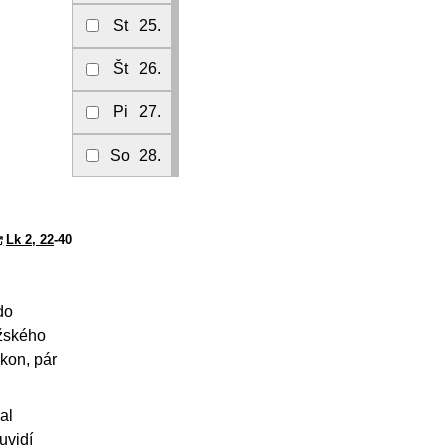
St
25.
Št
26.
Pi
27.
So
28.
Lk 2, 22
-40
do
užského
kon, pár
al
uvidí