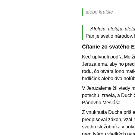
alebo kratšie
Aleluja, aleluja, alelu
Pán je svetlo národov, 
Čítanie zo svätého 
Keď uplynuli podľa Mojži
Jeruzalema, aby ho pred
rodu, čo otvára lono mat
hrdličiek alebo dva holúb
V Jeruzaleme žil vtedy 
potechu Izraela, a Duch 
Pánovho Mesiáša.
Z vnuknutia Ducha prišiel
predpisoval zákon, vzal 
svojho služobníka v pokoj
pred tvárou všetkých náro