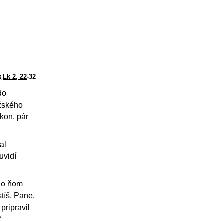
Lk 2, 22
-32
do
užského
kon, pár
al
uvidí
o o ňom
tíš, Pane,
pripravil
“