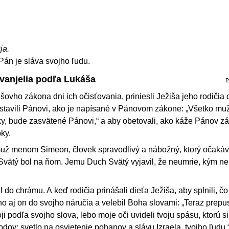
ja.
Pán je sláva svojho ľudu.
Evanjelia podľa Lukáša
šovho zákona dni ich očisťovania, priniesli Ježiša jeho rodičia 
stavili Pánovi, ako je napísané v Pánovom zákone: „Všetko m
ky, bude zasvätené Pánovi,“ a aby obetovali, ako káže Pánov zá
ky.
muž menom Simeon, človek spravodlivý a nábožný, ktorý očakáv
Svätý bol na ňom. Jemu Duch Svätý vyjavil, že neumrie, kým ne
 do chrámu. A keď rodičia prinášali dieťa Ježiša, aby splnili, č
ho aj on do svojho náručia a velebil Boha slovami: „Teraz prepus
i podľa svojho slova, lebo moje oči uvideli tvoju spásu, ktorú si 
dov: svetlo na osvietenie pohanov a slávu Izraela, tvojho ľudu.