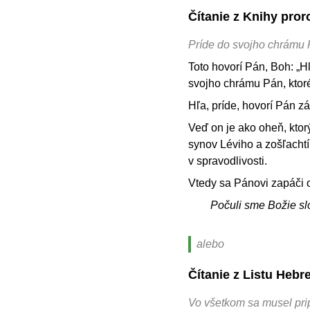
Čítanie z Knihy pro
Príde do svojho chrámu 
Toto hovorí Pán, Boh: „H
svojho chrámu Pán, ktoré
Hľa, príde, hovorí Pán zá
Veď on je ako oheň, ktorý
synov Léviho a zošľachtí 
v spravodlivosti.
Vtedy sa Pánovi zapáči 
Počuli sme Božie sl
alebo
Čítanie z Listu Hebr
Vo všetkom sa musel pri