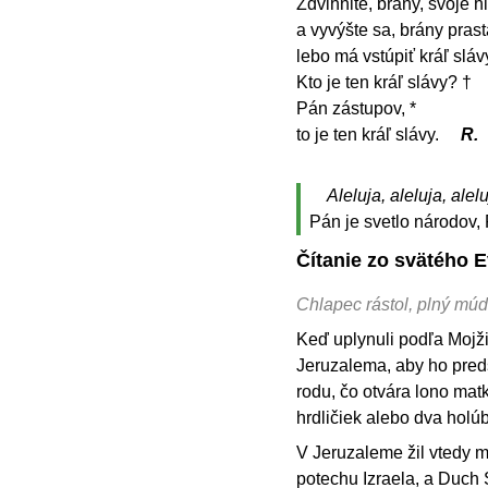
Zdvihnite, brány, svoje h
a vyvýšte sa, brány prast
lebo má vstúpiť kráľ sláv
Kto je ten kráľ slávy? †
Pán zástupov, *
to je ten kráľ slávy.
R.
Aleluja, aleluja, alelu
Pán je svetlo národov, 
Čítanie zo svätého 
Chlapec rástol, plný múd
Keď uplynuli podľa Mojži
Jeruzalema, aby ho pred
rodu, čo otvára lono mat
hrdličiek alebo dva holúb
V Jeruzaleme žil vtedy 
potechu Izraela, a Duch 