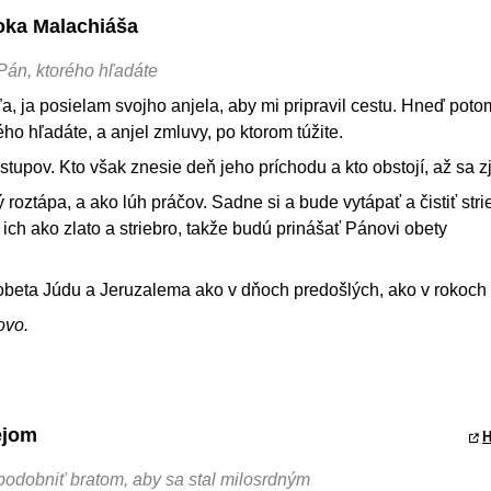
roka Malachiáša
Pán, ktorého hľadáte
ľa, ja posielam svojho anjela, aby mi pripravil cestu. Hneď poto
ho hľadáte, a anjel zmluvy, po ktorom túžite.
stupov. Kto však znesie deň jeho príchodu a kto obstojí, až sa z
 roztápa, a ako lúh práčov. Sadne si a bude vytápať a čistiť strie
ich ako zlato a striebro, takže budú prinášať Pánovi obety
obeta Júdu a Jeruzalema ako v dňoch predošlých, ako v rokoch
ovo.
ejom
H
podobniť bratom, aby sa stal milosrdným