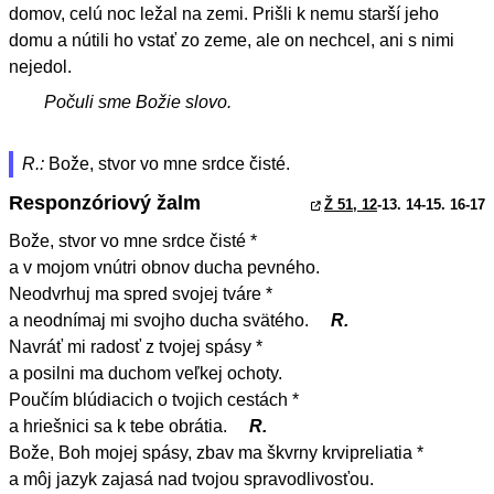
domov, celú noc ležal na zemi. Prišli k nemu starší jeho
domu a nútili ho vstať zo zeme, ale on nechcel, ani s nimi
nejedol.
Počuli sme Božie slovo.
R.:
Bože, stvor vo mne srdce čisté.
Responzóriový žalm
Ž 51, 12
-13. 14-15. 16-17
Bože, stvor vo mne srdce čisté *
a v mojom vnútri obnov ducha pevného.
Neodvrhuj ma spred svojej tváre *
a neodnímaj mi svojho ducha svätého.
R.
Navráť mi radosť z tvojej spásy *
a posilni ma duchom veľkej ochoty.
Poučím blúdiacich o tvojich cestách *
a hriešnici sa k tebe obrátia.
R.
Bože, Boh mojej spásy, zbav ma škvrny krvipreliatia *
a môj jazyk zajasá nad tvojou spravodlivosťou.