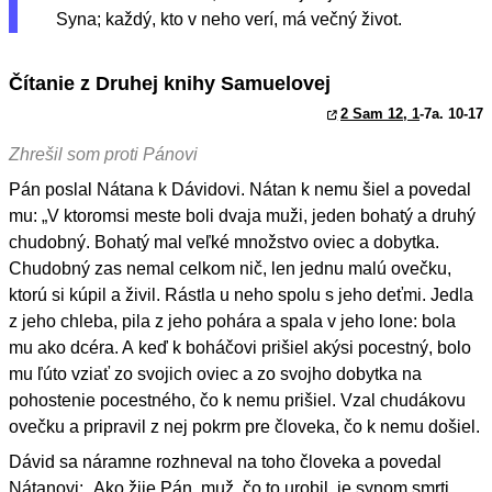
Syna; každý, kto v neho verí, má večný život.
Čítanie z Druhej knihy Samuelovej
2 Sam 12, 1
-7a. 10-17
Zhrešil som proti Pánovi
Pán poslal Nátana k Dávidovi. Nátan k nemu šiel a povedal
mu: „V ktoromsi meste boli dvaja muži, jeden bohatý a druhý
chudobný. Bohatý mal veľké množstvo oviec a dobytka.
Chudobný zas nemal celkom nič, len jednu malú ovečku,
ktorú si kúpil a živil. Rástla u neho spolu s jeho deťmi. Jedla
z jeho chleba, pila z jeho pohára a spala v jeho lone: bola
mu ako dcéra. A keď k boháčovi prišiel akýsi pocestný, bolo
mu ľúto vziať zo svojich oviec a zo svojho dobytka na
pohostenie pocestného, čo k nemu prišiel. Vzal chudákovu
ovečku a pripravil z nej pokrm pre človeka, čo k nemu došiel.
Dávid sa náramne rozhneval na toho človeka a povedal
Nátanovi: „Ako žije Pán, muž, čo to urobil, je synom smrti.