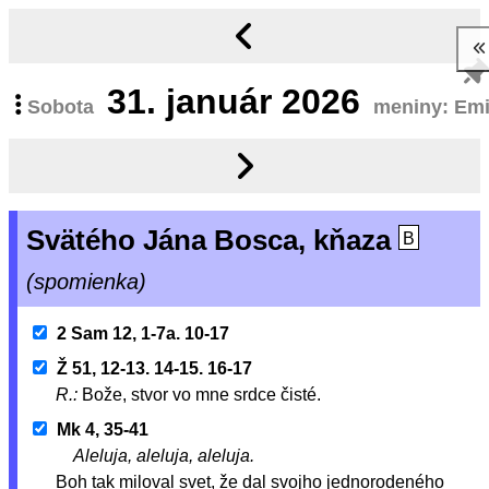
31.
január 2026
Sobota
meniny: Emi
Svätého Jána Bosca, kňaza
B
(spomienka)
2 Sam 12, 1-7a. 10-17
Ž 51, 12-13. 14-15. 16-17
R.:
Bože, stvor vo mne srdce čisté.
Mk 4, 35-41
Aleluja, aleluja, aleluja.
Boh tak miloval svet, že dal svojho jednorodeného