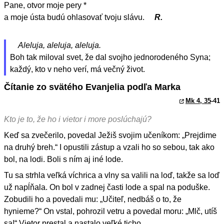
Pane, otvor moje pery *
a moje ústa budú ohlasovať tvoju slávu.
R.
Aleluja, aleluja, aleluja.
Boh tak miloval svet, že dal svojho jednorodeného Syna;
každý, kto v neho verí, má večný život.
Čítanie zo svätého Evanjelia podľa Marka
Mk 4, 35
-41
Kto je to, že ho i vietor i more poslúchajú?
Keď sa zvečerilo, povedal Ježiš svojim učeníkom: „Prejdime
na druhý breh.“ I opustili zástup a vzali ho so sebou, tak ako
bol, na lodi. Boli s ním aj iné lode.
Tu sa strhla veľká víchrica a vlny sa valili na loď, takže sa loď
už napĺňala. On bol v zadnej časti lode a spal na poduške.
Zobudili ho a povedali mu: „Učiteľ, nedbáš o to, že
hynieme?“ On vstal, pohrozil vetru a povedal moru: „Mlč, utíš
sa!“ Vietor prestal a nastalo veľké ticho.