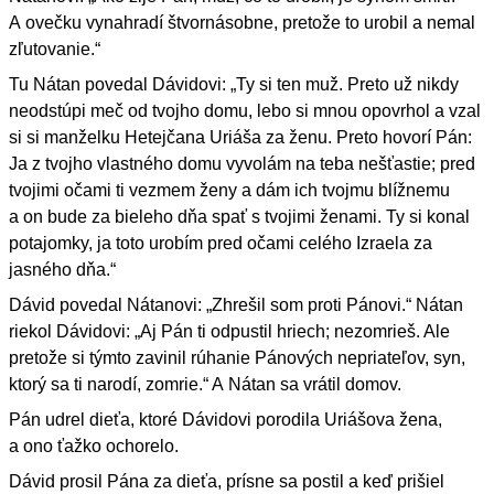
A ovečku vynahradí štvornásobne, pretože to urobil a nemal
zľutovanie.“
Tu Nátan povedal Dávidovi: „Ty si ten muž. Preto už nikdy
neodstúpi meč od tvojho domu, lebo si mnou opovrhol a vzal
si si manželku Hetejčana Uriáša za ženu. Preto hovorí Pán:
Ja z tvojho vlastného domu vyvolám na teba nešťastie; pred
tvojimi očami ti vezmem ženy a dám ich tvojmu blížnemu
a on bude za bieleho dňa spať s tvojimi ženami. Ty si konal
potajomky, ja toto urobím pred očami celého Izraela za
jasného dňa.“
Dávid povedal Nátanovi: „Zhrešil som proti Pánovi.“ Nátan
riekol Dávidovi: „Aj Pán ti odpustil hriech; nezomrieš. Ale
pretože si týmto zavinil rúhanie Pánových nepriateľov, syn,
ktorý sa ti narodí, zomrie.“ A Nátan sa vrátil domov.
Pán udrel dieťa, ktoré Dávidovi porodila Uriášova žena,
a ono ťažko ochorelo.
Dávid prosil Pána za dieťa, prísne sa postil a keď prišiel