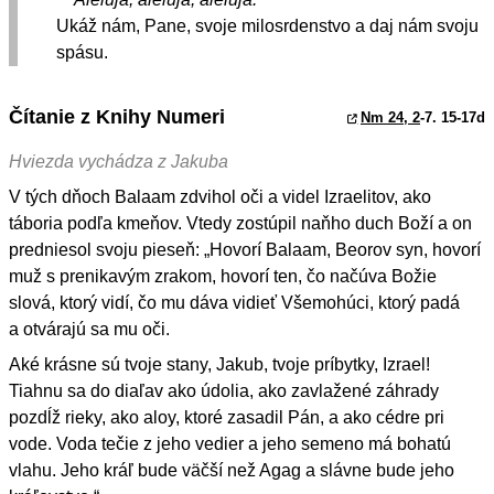
Ukáž nám, Pane, svoje milosrdenstvo a daj nám svoju
spásu.
Čítanie z Knihy Numeri
Nm 24, 2
-7. 15-17d
Hviezda vychádza z Jakuba
V tých dňoch Balaam zdvihol oči a videl Izraelitov, ako
táboria podľa kmeňov. Vtedy zostúpil naňho duch Boží a on
predniesol svoju pieseň: „Hovorí Balaam, Beorov syn, hovorí
muž s prenikavým zrakom, hovorí ten, čo načúva Božie
slová, ktorý vidí, čo mu dáva vidieť Všemohúci, ktorý padá
a otvárajú sa mu oči.
Aké krásne sú tvoje stany, Jakub, tvoje príbytky, Izrael!
Tiahnu sa do diaľav ako údolia, ako zavlažené záhrady
pozdĺž rieky, ako aloy, ktoré zasadil Pán, a ako cédre pri
vode. Voda tečie z jeho vedier a jeho semeno má bohatú
vlahu. Jeho kráľ bude väčší než Agag a slávne bude jeho