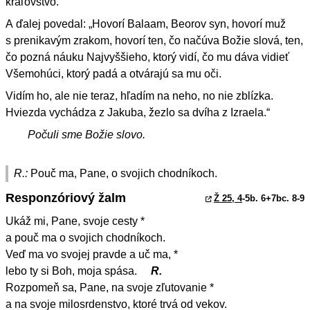
kráľovstvo.“
A ďalej povedal: „Hovorí Balaam, Beorov syn, hovorí muž
s prenikavým zrakom, hovorí ten, čo načúva Božie slová, ten,
čo pozná náuku Najvyššieho, ktorý vidí, čo mu dáva vidieť
Všemohúci, ktorý padá a otvárajú sa mu oči.
Vidím ho, ale nie teraz, hľadím na neho, no nie zblízka.
Hviezda vychádza z Jakuba, žezlo sa dvíha z Izraela.“
Počuli sme Božie slovo.
R.:
Pouč ma, Pane, o svojich chodníkoch.
Responzóriový žalm
Ž 25, 4
-5b. 6+7bc. 8-9
Ukáž mi, Pane, svoje cesty *
a pouč ma o svojich chodníkoch.
Veď ma vo svojej pravde a uč ma, *
lebo ty si Boh, moja spása.
R.
Rozpomeň sa, Pane, na svoje zľutovanie *
a na svoje milosrdenstvo, ktoré trvá od vekov.