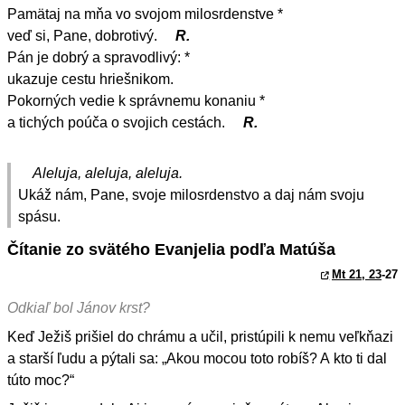
Pamätaj na mňa vo svojom milosrdenstve *
veď si, Pane, dobrotivý.
R.
Pán je dobrý a spravodlivý: *
ukazuje cestu hriešnikom.
Pokorných vedie k správnemu konaniu *
a tichých poúča o svojich cestách.
R.
Aleluja, aleluja, aleluja.
Ukáž nám, Pane, svoje milosrdenstvo a daj nám svoju
spásu.
Čítanie zo svätého Evanjelia podľa Matúša
Mt 21, 23
-27
Odkiaľ bol Jánov krst?
Keď Ježiš prišiel do chrámu a učil, pristúpili k nemu veľkňazi
a starší ľudu a pýtali sa: „Akou mocou toto robíš? A kto ti dal
túto moc?“