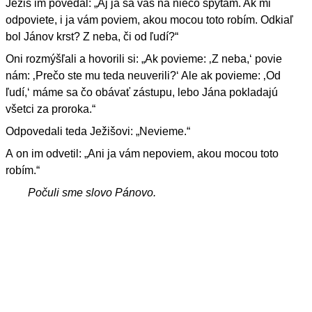
Ježiš im povedal: „Aj ja sa vás na niečo spýtam. Ak mi
odpoviete, i ja vám poviem, akou mocou toto robím. Odkiaľ
bol Jánov krst? Z neba, či od ľudí?“
Oni rozmýšľali a hovorili si: „Ak povieme: ‚Z neba,‘ povie
nám: ‚Prečo ste mu teda neuverili?‘ Ale ak povieme: ‚Od
ľudí,‘ máme sa čo obávať zástupu, lebo Jána pokladajú
všetci za proroka.“
Odpovedali teda Ježišovi: „Nevieme.“
A on im odvetil: „Ani ja vám nepoviem, akou mocou toto
robím.“
Počuli sme slovo Pánovo.