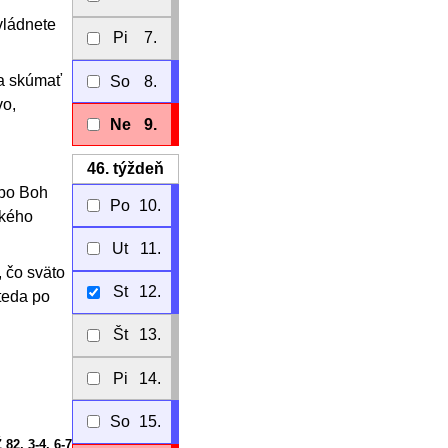
 vládnete
Pi
7.
 a skúmať
So
8.
vo,
Ne
9.
46.
týždeň
ebo Boh
Po
10.
ľkého
Ut
11.
, čo sväto
St
12.
 teda po
Št
13.
Pi
14.
So
15.
 82, 3
-4. 6-7