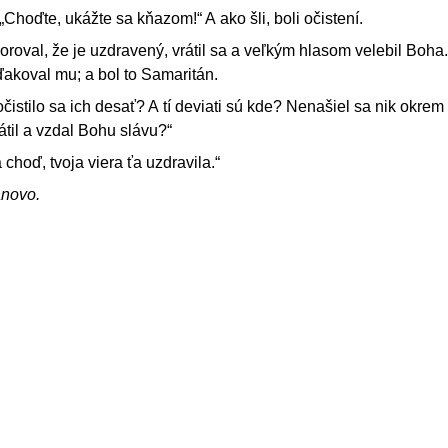
„Choďte, ukážte sa kňazom!“ A ako šli, boli očistení.
oroval, že je uzdravený, vrátil sa a veľkým hlasom velebil Boha
ďakoval mu; a bol to Samaritán.
čistilo sa ich desať? A tí deviati sú kde? Nenašiel sa nik okrem
átil a vzdal Bohu slávu?“
choď, tvoja viera ťa uzdravila.“
ánovo.