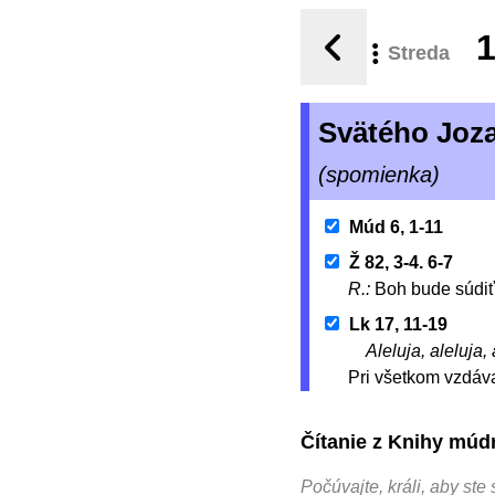
1
Streda
Svätého Joza
(spomienka)
Múd 6, 1-11
Ž 82, 3-4. 6-7
R.:
Boh bude súdiť
Lk 17, 11-19
Aleluja, aleluja, 
Pri všetkom vzdávaj
Čítanie z Knihy múdr
Počúvajte, králi, aby ste