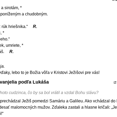
a sirotám, *
e poníženým a chudobným.
rúk hriešnika.“
R.
, *
ieho.“
ek, umriete, *
áš.
R.
ja.
ďaky, lebo to je Božia vôľa v Kristovi Ježišovi pre vás!
Evanjelia podľa Lukáša
hoto cudzinca, čo by sa bol vrátil a vzdal Bohu slávu?
prechádzal Ježiš pomedzi Samáriu a Galileu. Ako vchádzal do k
 desať malomocných mužov. Zďaleka zastali a hlasne kričali: „Je
!“