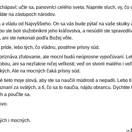
 chápaví; učte sa, panovníci celého sveta. Napnite sluch, vy, čo
dáte na zástupoch národov.
a vládu od Najvyššieho. On sa vás bude pýtať na vaše skutky
 ste boli služobníkmi jeho kráľovstva, a nesúdili ste spravodli
 ani ste nekonali podľa Božej vôle.
príde, lebo tých, čo vládnu, postihne prísny súd.
riznáva zľutovanie, ale mocní budú neúprosne vypočúvaní. L
obou, ani sa nezľakne ničej veľkosti; veď on stvoril malého i ve
tkých. Ale na mocných čaká prísny súd.
é tieto moje slová, aby ste sa naučili múdrosti a nepadli. Lebo tí
uznaní za svätých, a tí, čo sa to naučia, nájdu obrancu. Dychtite
ch a poučíte sa.
ovo.
ých i mocných.
Ž