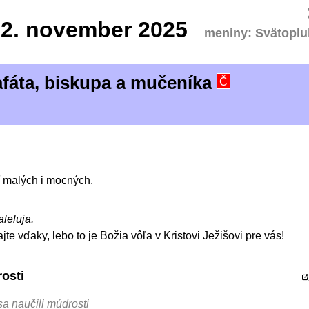
2.
november 2025
meniny: Svätoplu
fáta, biskupa a mučeníka
Č
 malých i mocných.
aleluja.
te vďaky, lebo to je Božia vôľa v Kristovi Ježišovi pre vás!
osti
 sa naučili múdrosti