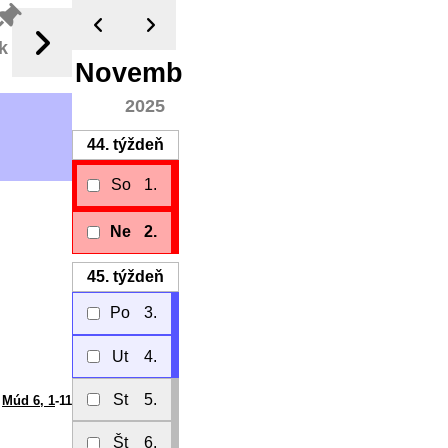
k
November
2025
44.
týždeň
So
1.
Ne
2.
45.
týždeň
Po
3.
Ut
4.
St
5.
Múd 6, 1
-11
Št
6.