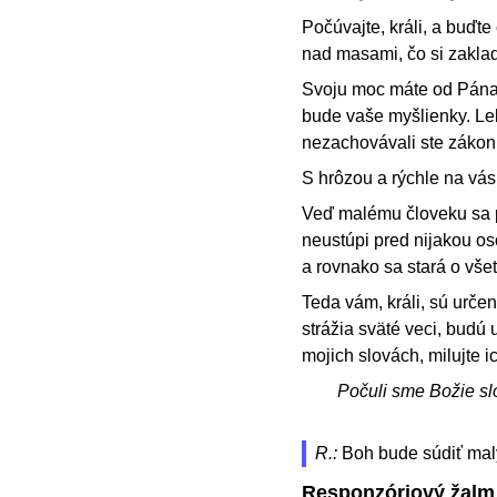
Počúvajte, králi, a buďte
nad masami, čo si zakla
Svoju moc máte od Pána 
bude vaše myšlienky. Lebo
nezachovávali ste zákon,
S hrôzou a rýchle na vás 
Veď malému človeku sa p
neustúpi pred nijakou os
a rovnako sa stará o vše
Teda vám, králi, sú určen
strážia sväté veci, budú 
mojich slovách, milujte i
Počuli sme Božie sl
R.:
Boh bude súdiť mal
Responzóriový žalm