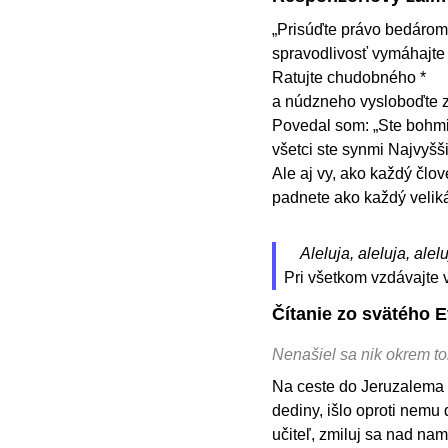
„Prisúďte právo bedárom 
spravodlivosť vymáhajt
Ratujte chudobného *
a núdzneho vysloboďte z 
Povedal som: „Ste bohmi
všetci ste synmi Najvyšš
Ale aj vy, ako každý člov
padnete ako každý velik
Aleluja, aleluja, alelu
Pri všetkom vzdávajte v
Čítanie zo svätého 
Nenašiel sa nik okrem to
Na ceste do Jeruzalema 
dediny, išlo oproti nemu
učiteľ, zmiluj sa nad nami