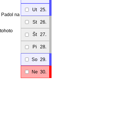
Ut
25.
. Padol na
St
26.
 tohoto
Št
27.
Pi
28.
So
29.
Ne
30.