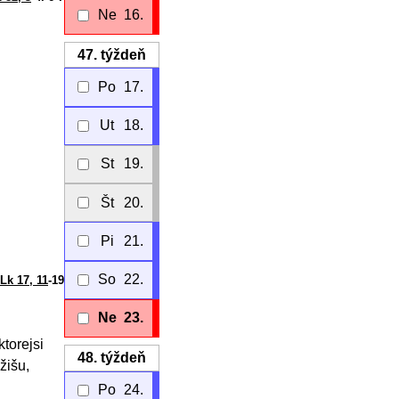
Ne
16.
47.
týždeň
Po
17.
Ut
18.
St
19.
Št
20.
Pi
21.
So
22.
Lk 17, 11
-19
Ne
23.
torejsi
48.
týždeň
žišu,
Po
24.