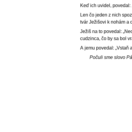
Keď ich uvidel, povedal: 
Len čo jeden z nich spoz
tvár Ježišovi k nohám a 
Ježiš na to povedal: „Neo
cudzinca, čo by sa bol vr
A jemu povedal: „Vstaň a 
Počuli sme slovo P