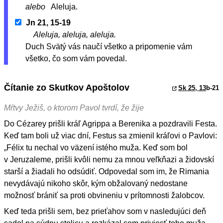
alebo
Aleluja.
Jn 21, 15-19
Aleluja, aleluja, aleluja.
Duch Svätý vás naučí všetko a pripomenie vám
všetko, čo som vám povedal.
Čítanie zo Skutkov Apoštolov
Sk 25, 13
b-21
Mŕtvy Ježiš, o ktorom Pavol tvrdí, že žije
Do Cézarey prišli kráľ Agrippa a Berenika a pozdravili Festa.
Keď tam boli už viac dní, Festus sa zmienil kráľovi o Pavlovi:
„Félix tu nechal vo väzení istého muža. Keď som bol
v Jeruzaleme, prišli kvôli nemu za mnou veľkňazi a židovskí
starší a žiadali ho odsúdiť. Odpovedal som im, že Rimania
nevydávajú nikoho skôr, kým obžalovaný nedostane
možnosť brániť sa proti obvineniu v prítomnosti žalobcov.
Keď teda prišli sem, bez prieťahov som v nasledujúci deň