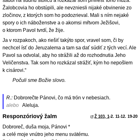
sadol na súdnu stolicu a rozkázal som priviesť toho muža.
Žalobcovia ho obstúpili, ale nevzniesli nijaké obvinenie zo
zločinov, z ktorých som ho podozrieval. Mali s ním nejaké
spory o ich náboženstve a o akomsi mŕtvom Ježišovi,
o ktorom Pavol tvrdí, že žije.
Ja v rozpakoch, ako riešiť takýto spor, vravel som, či by
nechcel ísť do Jeruzalema a tam sa dať súdiť z tých vecí. Ale
Pavol sa odvolal, aby ho strážili až do rozhodnutia Jeho
Veličenstva. Tak som ho rozkázal strážiť, kým ho nepošlem
k cisárovi.“
Počuli sme Božie slovo.
R.:
Dobrorečte Pánovi, čo má trón v nebesiach.
alebo
Aleluja.
Responzóriový žalm
Ž 103, 1
-2. 11-12. 19-20
Dobroreč, duša moja, Pánovi *
a celé moje vnútro jeho menu svätému.