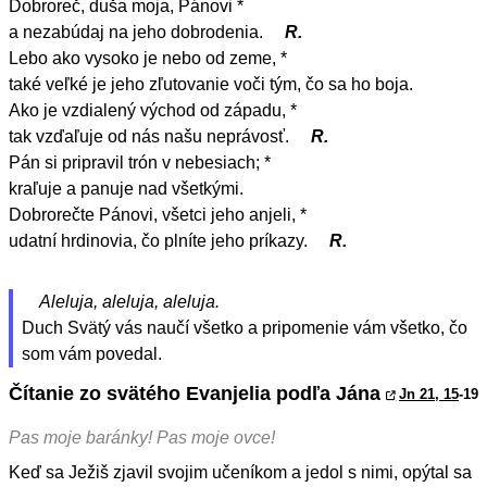
Dobroreč, duša moja, Pánovi *
a nezabúdaj na jeho dobrodenia.
R.
Lebo ako vysoko je nebo od zeme, *
také veľké je jeho zľutovanie voči tým, čo sa ho boja.
Ako je vzdialený východ od západu, *
tak vzďaľuje od nás našu neprávosť.
R.
Pán si pripravil trón v nebesiach; *
kraľuje a panuje nad všetkými.
Dobrorečte Pánovi, všetci jeho anjeli, *
udatní hrdinovia, čo plníte jeho príkazy.
R.
Aleluja, aleluja, aleluja.
Duch Svätý vás naučí všetko a pripomenie vám všetko, čo
som vám povedal.
Čítanie zo svätého Evanjelia podľa Jána
Jn 21, 15
-19
Pas moje baránky! Pas moje ovce!
Keď sa Ježiš zjavil svojim učeníkom a jedol s nimi, opýtal sa