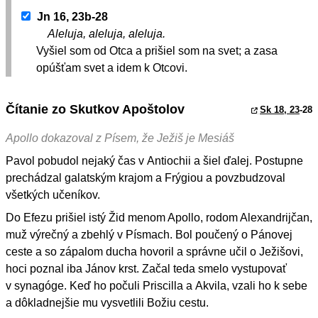
Jn 16, 23b-28
Aleluja, aleluja, aleluja.
Vyšiel som od Otca a prišiel som na svet; a zasa
opúšťam svet a idem k Otcovi.
Čítanie zo Skutkov Apoštolov
Sk 18, 23
-28
Apollo dokazoval z Písem, že Ježiš je Mesiáš
Pavol pobudol nejaký čas v Antiochii a šiel ďalej. Postupne
prechádzal galatským krajom a Frýgiou a povzbudzoval
všetkých učeníkov.
Do Efezu prišiel istý Žid menom Apollo, rodom Alexandrijčan,
muž výrečný a zbehlý v Písmach. Bol poučený o Pánovej
ceste a so zápalom ducha hovoril a správne učil o Ježišovi,
hoci poznal iba Jánov krst. Začal teda smelo vystupovať
v synagóge. Keď ho počuli Priscilla a Akvila, vzali ho k sebe
a dôkladnejšie mu vysvetlili Božiu cestu.