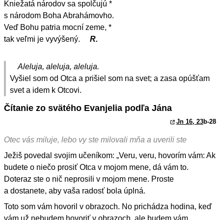
Kniežatá národov sa spolčujú *
s národom Boha Abrahámovho.
Veď Bohu patria mocní zeme, *
tak veľmi je vyvýšený.
R.
Aleluja, aleluja, aleluja.
Vyšiel som od Otca a prišiel som na svet; a zasa opúšťam
svet a idem k Otcovi.
Čítanie zo svätého Evanjelia podľa Jána
Jn 16, 23
b-28
Otec vás miluje, lebo vy ste milovali mňa a uverili ste
Ježiš povedal svojim učeníkom: „Veru, veru, hovorím vám: Ak
budete o niečo prosiť Otca v mojom mene, dá vám to.
Doteraz ste o nič neprosili v mojom mene. Proste
a dostanete, aby vaša radosť bola úplná.
Toto som vám hovoril v obrazoch. No prichádza hodina, keď
vám už nebudem hovoriť v obrazoch, ale budem vám