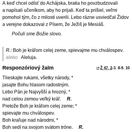
A keď chcel odísť do Achájska, bratia ho povzbudzovali
a napísali učeníkom, aby ho prijali. Keď ta prišiel, veľmi
pomohol tým, čo z milosti uverili. Lebo rázne usviedčal Židov
a verejne dokazoval z Písem, že Ježiš je Mesiáš.
Počuli sme Božie slovo.
R.:
Boh je kráľom celej zeme, spievajme mu chválospev.
alebo
Aleluja.
Responzóriový žalm
Ž 47, 2
-3. 8-9. 10
Tlieskajte rukami, všetky národy, *
jasajte Bohu hlasom radostným.
Lebo Pán je Najvyšší a hrozný, *
nad celou zemou veľký kráľ.
R.
Pretože Boh je kráľom celej zeme; *
spievajte mu chválospev.
Boh kraľuje nad národmi, *
Boh sedí na svojom svätom tróne.
R.