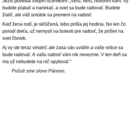
Ježiš povedal svojim učeníkom: „Veru, veru, hovorím vám: Vy
budete plakať a nariekať, a svet sa bude radovať. Budete
žialiť, ale váš smútok sa premení na radosť.
Keď žena rodí, je skľúčená, lebo prišla jej hodina. No len čo
porodí dieťa, už nemyslí na bolesti pre radosť, že prišiel na
svet človek.
Aj vy ste teraz smutní; ale zasa vás uvidím a vaše srdce sa
bude radovať. A vašu radosť vám nik nevezme. V ten deň sa
ma už nebudete na nič opytovať.“
Počuli sme slovo Pánovo.