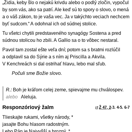
„Židia, keby šlo o nejakú krivdu alebo o podlý zločin, vypočul
by som vás, ako sa patrí. Ale keď sú to spory o slovo, o mená
a o váš zákon, to je vaša vec. Ja v takýchto veciach nechcem
byť sudcom.“ A odohnal ich od súdnej stolice.
Tu všetci chytili predstaveného synagógy Sostena a pred
súdnou stolicou ho zbili. A Gallio sa o to vôbec nestaral.
Pavol tam zostal ešte veľa dní; potom sa s bratmi rozlúčil
a odplavil sa do Sýrie a s ním aj Priscilla a Akvila.
V Kenchreách si dal ostrihať hlavu, lebo mal sľub.
Počuli sme Božie slovo.
R.:
Boh je kráľom celej zeme, spievajme mu chválospev.
alebo
Aleluja.
Responzóriový žalm
Ž 47, 2
-3. 4-5. 6-7
Tlieskajte rukami, všetky národy, *
jasajte Bohu hlasom radostným.
Lebo Pán je Najvyšší a hrozný, *