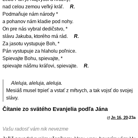
nad celou zemou veľký kráľ.
R.
Podmaňuje nám národy *
a pohanov nám kladie pod nohy.
On pre nás vybral dedičstvo, *
slávu Jakuba, ktorého má rád.
R.
Za jasotu vystupuje Boh, *
Pán vystupuje za hlaholu poľnice.
Spievajte Bohu, spievajte, *
spievajte nášmu kráľovi, spievajte.
R.
Aleluja, aleluja, aleluja.
Mesiáš musel trpieť a vstať z mŕtvych, a tak vojsť do svojej
slávy.
Čítanie zo svätého Evanjelia podľa Jána
Jn 16, 20
-23a
Vašu radosť vám nik nevezme