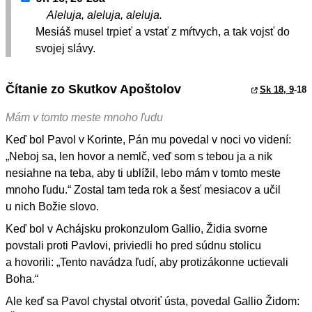
Aleluja, aleluja, aleluja.
Mesiáš musel trpieť a vstať z mŕtvych, a tak vojsť do
svojej slávy.
Čítanie zo Skutkov Apoštolov
Sk 18, 9
-18
Mám v tomto meste mnoho ľudu
Keď bol Pavol v Korinte, Pán mu povedal v noci vo videní:
„Neboj sa, len hovor a nemlč, veď som s tebou ja a nik
nesiahne na teba, aby ti ublížil, lebo mám v tomto meste
mnoho ľudu.“ Zostal tam teda rok a šesť mesiacov a učil
u nich Božie slovo.
Keď bol v Achájsku prokonzulom Gallio, Židia svorne
povstali proti Pavlovi, priviedli ho pred súdnu stolicu
a hovorili: „Tento navádza ľudí, aby protizákonne uctievali
Boha.“
Ale keď sa Pavol chystal otvoriť ústa, povedal Gallio Židom: