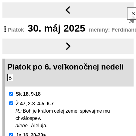
30.
máj 2025
Piatok
meniny: Ferdinan
Piatok po 6. veľkonočnej nedeli
B
Sk 18, 9-18
Ž 47, 2-3. 4-5. 6-7
R.:
Boh je kráľom celej zeme, spievajme mu
chválospev.
alebo
Aleluja.
Jn 16, 20-23a