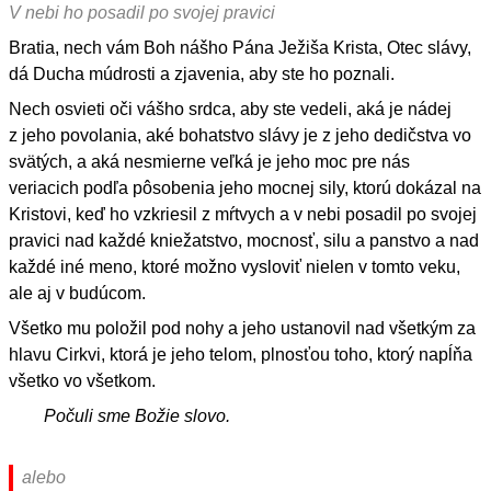
V nebi ho posadil po svojej pravici
Bratia, nech vám Boh nášho Pána Ježiša Krista, Otec slávy,
dá Ducha múdrosti a zjavenia, aby ste ho poznali.
Nech osvieti oči vášho srdca, aby ste vedeli, aká je nádej
z jeho povolania, aké bohatstvo slávy je z jeho dedičstva vo
svätých, a aká nesmierne veľká je jeho moc pre nás
veriacich podľa pôsobenia jeho mocnej sily, ktorú dokázal na
Kristovi, keď ho vzkriesil z mŕtvych a v nebi posadil po svojej
pravici nad každé kniežatstvo, mocnosť, silu a panstvo a nad
každé iné meno, ktoré možno vysloviť nielen v tomto veku,
ale aj v budúcom.
Všetko mu položil pod nohy a jeho ustanovil nad všetkým za
hlavu Cirkvi, ktorá je jeho telom, plnosťou toho, ktorý napĺňa
všetko vo všetkom.
Počuli sme Božie slovo.
alebo