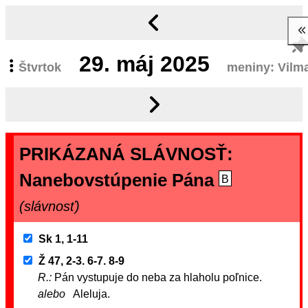
29.
máj 2025
Štvrtok
meniny: Vilm
PRIKÁZANÁ SLÁVNOSŤ:
Nanebovstúpenie Pána
B
(slávnosť)
Sk 1, 1-11
Ž 47, 2-3. 6-7. 8-9
R.:
Pán vystupuje do neba za hlaholu poľnice.
alebo
Aleluja.