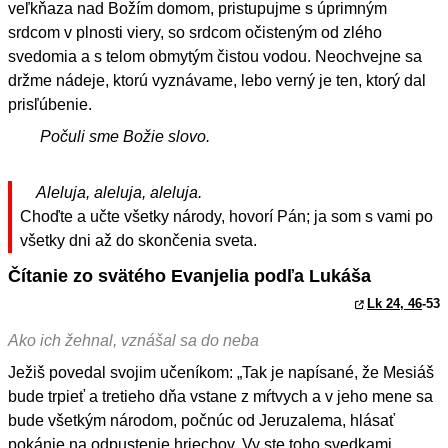
veľkňaza nad Božím domom, pristupujme s úprimným
srdcom v plnosti viery, so srdcom očisteným od zlého
svedomia a s telom obmytým čistou vodou. Neochvejne sa
držme nádeje, ktorú vyznávame, lebo verný je ten, ktorý dal
prisľúbenie.
Počuli sme Božie slovo.
Aleluja, aleluja, aleluja.
Choďte a učte všetky národy, hovorí Pán; ja som s vami po
všetky dni až do skončenia sveta.
Čítanie zo svätého Evanjelia podľa Lukáša
Lk 24, 46
-53
Ako ich žehnal, vznášal sa do neba
Ježiš povedal svojim učeníkom: „Tak je napísané, že Mesiáš
bude trpieť a tretieho dňa vstane z mŕtvych a v jeho mene sa
bude všetkým národom, počnúc od Jeruzalema, hlásať
pokánie na odpustenie hriechov. Vy ste toho svedkami.