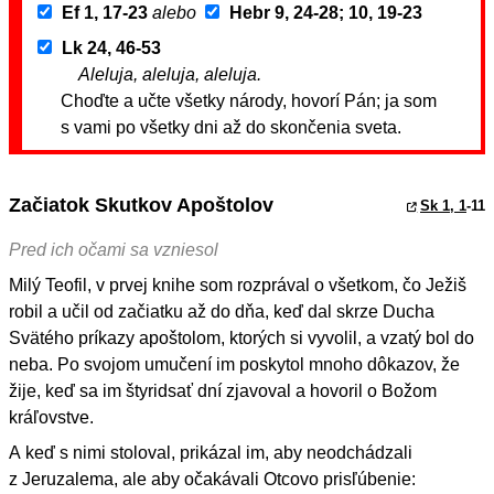
Ef 1, 17-23
alebo
Hebr 9, 24-28; 10, 19-23
Lk 24, 46-53
Aleluja, aleluja, aleluja.
Choďte a učte všetky národy, hovorí Pán; ja som
s vami po všetky dni až do skončenia sveta.
Začiatok Skutkov Apoštolov
Sk 1, 1
-11
Pred ich očami sa vzniesol
Milý Teofil, v prvej knihe som rozprával o všetkom, čo Ježiš
robil a učil od začiatku až do dňa, keď dal skrze Ducha
Svätého príkazy apoštolom, ktorých si vyvolil, a vzatý bol do
neba. Po svojom umučení im poskytol mnoho dôkazov, že
žije, keď sa im štyridsať dní zjavoval a hovoril o Božom
kráľovstve.
A keď s nimi stoloval, prikázal im, aby neodchádzali
z Jeruzalema, ale aby očakávali Otcovo prisľúbenie: