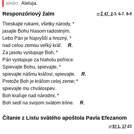
alebo
Aleluja.
Responzóriový žalm
Ž 47, 2
-3. 6-7. 8-9
Tlieskajte rukami, všetky národy, *
jasajte Bohu hlasom radostným.
Lebo Pán je Najvyšší a hrozný, *
nad celou zemou veľký kráľ.
R.
Za jasotu vystupuje Boh, *
Pán vystupuje za hlaholu poľnice.
Spievajte Bohu, spievajte, *
spievajte nášmu kráľovi, spievajte.
R.
Pretože Boh je kráľom celej zeme; *
spievajte mu chválospev.
Boh kraľuje nad národmi, *
Boh sedí na svojom svätom tróne.
R.
Čítanie z Listu svätého apoštola Pavla Efezanom
Ef 1, 17
-23