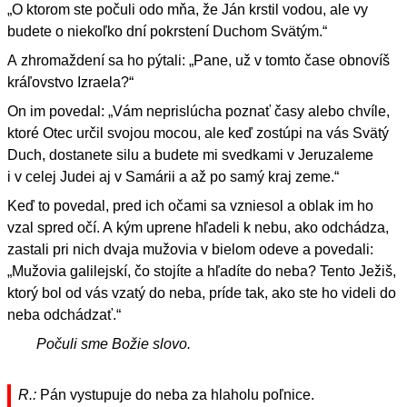
„O ktorom ste počuli odo mňa, že Ján krstil vodou, ale vy
budete o niekoľko dní pokrstení Duchom Svätým.“
A zhromaždení sa ho pýtali: „Pane, už v tomto čase obnovíš
kráľovstvo Izraela?“
On im povedal: „Vám neprislúcha poznať časy alebo chvíle,
ktoré Otec určil svojou mocou, ale keď zostúpi na vás Svätý
Duch, dostanete silu a budete mi svedkami v Jeruzaleme
i v celej Judei aj v Samárii a až po samý kraj zeme.“
Keď to povedal, pred ich očami sa vzniesol a oblak im ho
vzal spred očí. A kým uprene hľadeli k nebu, ako odchádza,
zastali pri nich dvaja mužovia v bielom odeve a povedali:
„Mužovia galilejskí, čo stojíte a hľadíte do neba? Tento Ježiš,
ktorý bol od vás vzatý do neba, príde tak, ako ste ho videli do
neba odchádzať.“
Počuli sme Božie slovo.
R.:
Pán vystupuje do neba za hlaholu poľnice.