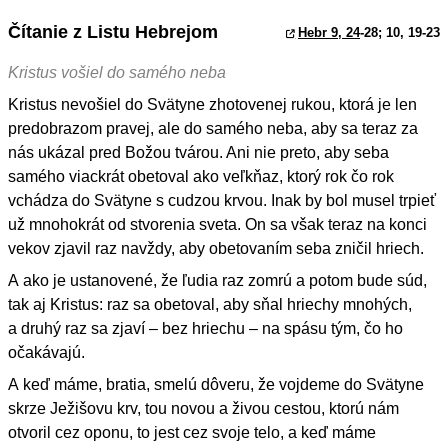
Čítanie z Listu Hebrejom
Hebr 9, 24
-28; 10, 19-23
Kristus vošiel do samého neba
Kristus nevošiel do Svätyne zhotovenej rukou, ktorá je len
predobrazom pravej, ale do samého neba, aby sa teraz za
nás ukázal pred Božou tvárou. Ani nie preto, aby seba
samého viackrát obetoval ako veľkňaz, ktorý rok čo rok
vchádza do Svätyne s cudzou krvou. Inak by bol musel trpieť
už mnohokrát od stvorenia sveta. On sa však teraz na konci
vekov zjavil raz navždy, aby obetovaním seba zničil hriech.
A ako je ustanovené, že ľudia raz zomrú a potom bude súd,
tak aj Kristus: raz sa obetoval, aby sňal hriechy mnohých,
a druhý raz sa zjaví – bez hriechu – na spásu tým, čo ho
očakávajú.
A keď máme, bratia, smelú dôveru, že vojdeme do Svätyne
skrze Ježišovu krv, tou novou a živou cestou, ktorú nám
otvoril cez oponu, to jest cez svoje telo, a keď máme