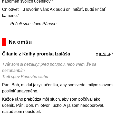
napomeň svojich učeníkov!“
On odvetil: „Hovorím vám: Ak budú oni mlčať, budú kričať
kamene.“
Počuli sme slovo Pánovo.
Na omšu
Čítanie z Knihy proroka Izaiáša
Iz 50, 4
-7
Tvár som si nezakryl pred potupou, lebo viem, že sa
nezahanbím
Tretí spev Pánovho sluhu
Pán, Boh, mi dal jazyk učeníka, aby som vedel milým slovom
posilniť unaveného.
Každé ráno prebúdza môj sluch, aby som počúval ako
učeník. Pán, Boh, mi otvoril ucho. A ja som neodporoval,
nazad som neustúpil.