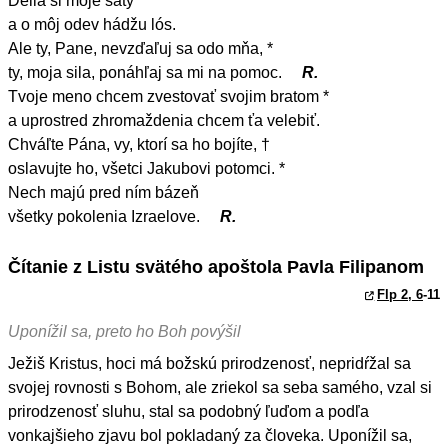
Delia si moje šaty *
a o môj odev hádžu lós.
Ale ty, Pane, nevzďaľuj sa odo mňa, *
ty, moja sila, ponáhľaj sa mi na pomoc.
R.
Tvoje meno chcem zvestovať svojim bratom *
a uprostred zhromaždenia chcem ťa velebiť.
Chváľte Pána, vy, ktorí sa ho bojíte, †
oslavujte ho, všetci Jakubovi potomci. *
Nech majú pred ním bázeň
všetky pokolenia Izraelove.
R.
Čítanie z Listu svätého apoštola Pavla Filipanom
Flp 2, 6
-11
Uponížil sa, preto ho Boh povýšil
Ježiš Kristus, hoci má božskú prirodzenosť, nepridŕžal sa
svojej rovnosti s Bohom, ale zriekol sa seba samého, vzal si
prirodzenosť sluhu, stal sa podobný ľuďom a podľa
vonkajšieho zjavu bol pokladaný za človeka. Uponížil sa,