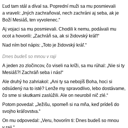
Ľud tam stál a díval sa. Poprední muži sa mu posmievali
a vraveli: „Iných zachraňoval, nech zachráni aj seba, ak je
Boží Mesiáš, ten vyvolenec.“
Aj vojaci sa mu posmievali. Chodili k nemu, podávali mu
ocot a hovorili: „Zachráň sa, ak si židovský kráľ!“
Nad ním bol nápis: „Toto je židovský kráľ.“
Dnes budeš so mnou v raji
A jeden zo zločincov, čo viseli na kríži, sa mu rúhal: „Nie si ty
Mesiáš?! Zachráň seba i nás!“
Ale druhý ho zahriakol: „Ani ty sa nebojíš Boha, hoci si
odsúdený na to isté? Lenže my spravodlivo, lebo dostávame,
čo sme si skutkami zaslúžili. Ale on neurobil nič zlé.“
Potom povedal: „Ježišu, spomeň si na mňa, keď prídeš do
svojho kráľovstva.“
On mu odpovedal: „Veru, hovorím ti: Dnes budeš so mnou
v raji.“