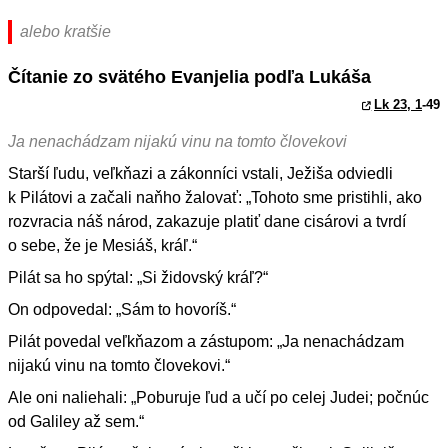
alebo kratšie
Čítanie zo svätého Evanjelia podľa Lukáša
Lk 23, 1
-49
Ja nenachádzam nijakú vinu na tomto človekovi
Starší ľudu, veľkňazi a zákonníci vstali, Ježiša odviedli
k Pilátovi a začali naňho žalovať: „Tohoto sme pristihli, ako
rozvracia náš národ, zakazuje platiť dane cisárovi a tvrdí
o sebe, že je Mesiáš, kráľ.“
Pilát sa ho spýtal: „Si židovský kráľ?“
On odpovedal: „Sám to hovoríš.“
Pilát povedal veľkňazom a zástupom: „Ja nenachádzam
nijakú vinu na tomto človekovi.“
Ale oni naliehali: „Poburuje ľud a učí po celej Judei; počnúc
od Galiley až sem.“