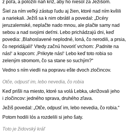
z poľa, a položili naň kríž, aby ho niesol za Ježišom.
Šiel za ním veľký zástup ľudu aj žien, ktoré nad ním kvílili
a nariekali. Ježiš sa k nim obrátil a povedal: „Dcéry
jeruzalemské, neplačte nado mnou, ale plačte samy nad
sebou a nad svojimi deťmi. Lebo prichádzajú dni, keď
povedia: ‚Blahoslavené neplodné, loná, čo nerodili, a prsia,
čo nepridájali!‘ Vtedy začnú hovoriť vrchom: ‚Padnite na
nás!‘ a kopcom: ‚Prikryte nás!‘ Lebo keď toto robia so
zeleným stromom, čo sa stane so suchým?“
Vedno s ním viedli na popravu ešte dvoch zločincov.
Otče, odpusť im, lebo nevedia, čo robia
Keď prišli na miesto, ktoré sa volá Lebka, ukrižovali jeho
i zločincov: jedného sprava, druhého zľava.
Ježiš povedal: „Otče, odpusť im, lebo nevedia, čo robia.“
Potom hodili lós a rozdelili si jeho šaty.
Toto je židovský kráľ