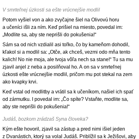
V smrteľnej úzkosti sa ešte vrúcnejšie modlil
Potom vyšiel von a ako zvyčajne šiel na Olivovú horu
a učeníci išli za ním. Keď prišiel na miesto, povedal im:
„Modlite sa, aby ste neprišli do pokušenia!“
Sám sa od nich vzdialil asi toľko, čo by kameňom dohodil,
kľakol si a modlil sa: „Otče, ak chceš, vezmi odo mňa tento
kalich! No nie moja, ale tvoja vôľa nech sa stane!“ Tu sa mu
zjavil anjel z neba a posilňoval ho. A on sa v smrteľnej
úzkosti ešte vrúcnejšie modlil, pričom mu pot stekal na zem
ako kvapky krvi.
Keď vstal od modlitby a vrátil sa k učeníkom, našiel ich spať
od zármutku. I povedal im: „Čo spíte? Vstaňte, modlite sa,
aby ste neprišli do pokušenia!“
Judáš, bozkom zrádzaš Syna človeka?
Kým ešte hovoril, zjavil sa zástup a pred nimi išiel jeden
z Dvanástich, ktorý sa volal Judáš. Priblížil sa k Ježišovi, aby