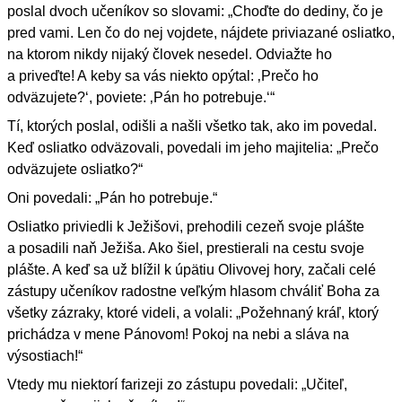
poslal dvoch učeníkov so slovami: „Choďte do dediny, čo je
pred vami. Len čo do nej vojdete, nájdete priviazané osliatko,
na ktorom nikdy nijaký človek nesedel. Odviažte ho
a priveďte! A keby sa vás niekto opýtal: ‚Prečo ho
odväzujete?‘, poviete: ‚Pán ho potrebuje.‘“
Tí, ktorých poslal, odišli a našli všetko tak, ako im povedal.
Keď osliatko odväzovali, povedali im jeho majitelia: „Prečo
odväzujete osliatko?“
Oni povedali: „Pán ho potrebuje.“
Osliatko priviedli k Ježišovi, prehodili cezeň svoje plášte
a posadili naň Ježiša. Ako šiel, prestierali na cestu svoje
plášte. A keď sa už blížil k úpätiu Olivovej hory, začali celé
zástupy učeníkov radostne veľkým hlasom chváliť Boha za
všetky zázraky, ktoré videli, a volali: „Požehnaný kráľ, ktorý
prichádza v mene Pánovom! Pokoj na nebi a sláva na
výsostiach!“
Vtedy mu niektorí farizeji zo zástupu povedali: „Učiteľ,