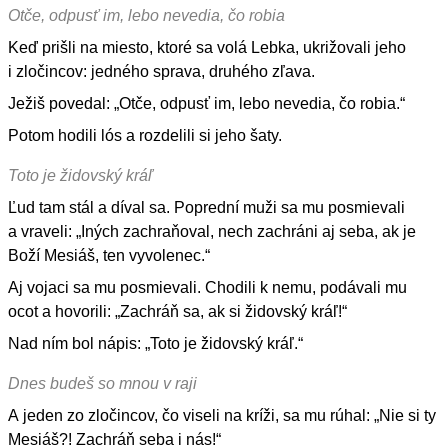
Otče, odpusť im, lebo nevedia, čo robia
Keď prišli na miesto, ktoré sa volá Lebka, ukrižovali jeho
i zločincov: jedného sprava, druhého zľava.
Ježiš povedal: „Otče, odpusť im, lebo nevedia, čo robia.“
Potom hodili lós a rozdelili si jeho šaty.
Toto je židovský kráľ
Ľud tam stál a díval sa. Poprední muži sa mu posmievali
a vraveli: „Iných zachraňoval, nech zachráni aj seba, ak je
Boží Mesiáš, ten vyvolenec.“
Aj vojaci sa mu posmievali. Chodili k nemu, podávali mu
ocot a hovorili: „Zachráň sa, ak si židovský kráľ!“
Nad ním bol nápis: „Toto je židovský kráľ.“
Dnes budeš so mnou v raji
A jeden zo zločincov, čo viseli na kríži, sa mu rúhal: „Nie si ty
Mesiáš?! Zachráň seba i nás!“