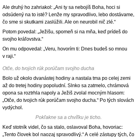
Ale druhý ho zahriakol: „Ani ty sa nebojíš Boha, hoci si
odsúdený na to isté? Lenže my spravodlivo, lebo dostávame,
čo sme si skutkami zaslúžili. Ale on neurobil nič zlé.“
Potom povedal: „Ježišu, spomeň si na mňa, keď prídeš do
svojho kráľovstva.“
On mu odpovedal: „Veru, hovorím ti: Dnes budeš so mnou
v raji.“
Otče, do tvojich rúk porúčam svojho ducha
Bolo už okolo dvanástej hodiny a nastala tma po celej zemi
až do tretej hodiny popoludní. Slnko sa zatmelo, chrámová
opona sa roztrhla napoly a Ježiš zvolal mocným hlasom:
„Otče, do tvojich rúk porúčam svojho ducha.“ Po tých slovách
vydýchol.
Pokľakne sa a chvíľku je ticho.
Keď stotník videl, čo sa stalo, oslavoval Boha, hovoriac:
„Tento človek bol naozaj spravodlivý.“ A celé zástupy tých, čo