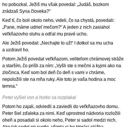
ho pobozkal. Ježiš mu však povedal: „Judáš, bozkom
zrádzaš Syna človeka?“
Keď tí, čo boli okolo neho, videli, čo sa chystá, povedali:
„Pane, máme udrieť mečom?“ A jeden z nich zasiahol
veľkňazovho sluhu a odťal mu pravé ucho.
Ale Ježiš povedal: „Nechajte to už!“ I dotkol sa mu ucha
a uzdravil ho.
Potom Ježiš povedal veľkňazom, veliteľom chrámovej stráže
a starším, čo prišli za ním: „Vyšli ste s mečmi a kyjmi ako na
zločinca. Keď som bol deň čo deň s vami v chráme,
nepoložili ste na mňa ruky. Ale toto je vaša hodina a moc
temna.“
Peter vyšiel von a horko sa rozplakal
Potom ho zajali, odviedli a zaviedli do veľkňazovho domu.
Peter šiel zďaleka za nimi. Keď uprostred nádvoria rozložili
oheň a posadali si okolo neho, Peter si sadol medzi nich.
Ako tak sedel pri svetle, všimla si ho ktorási slúžka,