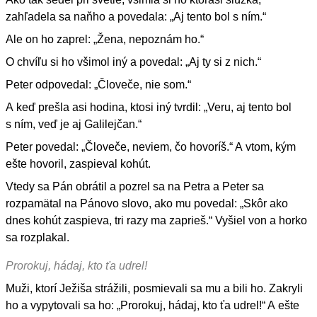
zahľadela sa naňho a povedala: „Aj tento bol s ním.“
Ale on ho zaprel: „Žena, nepoznám ho.“
O chvíľu si ho všimol iný a povedal: „Aj ty si z nich.“
Peter odpovedal: „Človeče, nie som.“
A keď prešla asi hodina, ktosi iný tvrdil: „Veru, aj tento bol
s ním, veď je aj Galilejčan.“
Peter povedal: „Človeče, neviem, čo hovoríš.“ A vtom, kým
ešte hovoril, zaspieval kohút.
Vtedy sa Pán obrátil a pozrel sa na Petra a Peter sa
rozpamätal na Pánovo slovo, ako mu povedal: „Skôr ako
dnes kohút zaspieva, tri razy ma zaprieš.“ Vyšiel von a horko
sa rozplakal.
Prorokuj, hádaj, kto ťa udrel!
Muži, ktorí Ježiša strážili, posmievali sa mu a bili ho. Zakryli
ho a vypytovali sa ho: „Prorokuj, hádaj, kto ťa udrel!“ A ešte