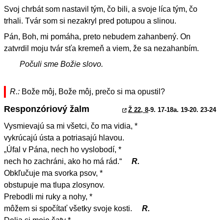
Svoj chrbát som nastavil tým, čo bili, a svoje líca tým, čo
trhali. Tvár som si nezakryl pred potupou a slinou.
Pán, Boh, mi pomáha, preto nebudem zahanbený. On
zatvrdil moju tvár sťa kremeň a viem, že sa nezahanbím.
Počuli sme Božie slovo.
R.:
Bože môj, Bože môj, prečo si ma opustil?
Responzóriový žalm
Ž 22, 8
-9. 17-18a. 19-20. 23-24
Vysmievajú sa mi všetci, čo ma vidia, *
vykrúcajú ústa a potriasajú hlavou.
„Úfal v Pána, nech ho vyslobodí, *
nech ho zachráni, ako ho má rád.“
R.
Obkľučuje ma svorka psov, *
obstupuje ma tlupa zlosynov.
Prebodli mi ruky a nohy, *
môžem si spočítať všetky svoje kosti.
R.