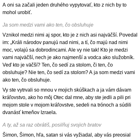
A oni sa začali jeden druhého vypytovať, kto z nich by to
mohol urobiť.
Ja som medzi vami ako ten, čo obsluhuje
Vznikol medzi nimi aj spor, kto je z nich asi najväčší. Povedal
im: „Králi národov panujú nad nimi, a tí, čo majú nad nimi
moc, volajú sa dobrodincami. Ale vy nie tak! Kto je medzi
vami najväčší, nech je ako najmenší a vodca ako služobník.
Veď kto je väčší? Ten, čo sedí za stolom, či ten, čo
obsluhuje? Nie ten, čo sedí za stolom? A ja som medzi vami
ako ten, čo obsluhuje.
Vy ste vytrvali so mnou v mojich skúškach a ja vám dávam
kráľovstvo, ako ho môj Otec dal mne, aby ste jedli a pili pri
mojom stole v mojom kráľovstve, sedeli na trónoch a súdili
dvanásť kmeňov Izraela.
A ty, až sa raz obrátiš, posilňuj svojich bratov
Šimon, Šimon, hľa, satan si vás vyžiadal, aby vás preosial