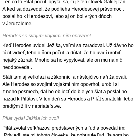
Len čo to Pilát počul, opýtal sa, či je ten človek Galilejčan.
A keď sa dozvedel, že podlieha Herodesovej právomoci,
poslal ho k Herodesovi, lebo aj on bol v tých dňoch
v Jeruzaleme.
Herodes so svojimi vojakmi ním opovrhol
Keď Herodes uvidel Ježiša, veľmi sa zaradoval. Už dávno ho
túžil vidieť, lebo o ňom počul, a dúfal, že ho uvidí urobiť
nejaký zázrak. Mnoho sa ho vypytoval, ale on mu na nič
neodpovedal.
Stáli tam aj veľkňazi a zákonníci a nástojčivo naň žalovali.
Ale Herodes so svojimi vojakmi ním opovrhol, urobil si
z neho posmech, dal ho obliecť do bielych šiat a poslal ho
nazad k Pilátovi. V ten deň sa Herodes a Pilát spriatelili, lebo
predtým žili v nepriateľstve.
Pilát vydal Ježiša ich zvoli
Pilát zvolal veľkňazov, predstavených a ľud a povedal im:
„Priviedli ste mi tohoto človeka, že poburuje ľud. Ja som ho