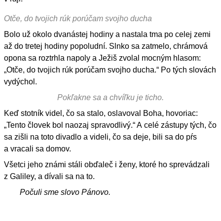
Otče, do tvojich rúk porúčam svojho ducha
Bolo už okolo dvanástej hodiny a nastala tma po celej zemi
až do tretej hodiny popoludní. Slnko sa zatmelo, chrámová
opona sa roztrhla napoly a Ježiš zvolal mocným hlasom:
„Otče, do tvojich rúk porúčam svojho ducha.“ Po tých slovách
vydýchol.
Pokľakne sa a chvíľku je ticho.
Keď stotník videl, čo sa stalo, oslavoval Boha, hovoriac:
„Tento človek bol naozaj spravodlivý.“ A celé zástupy tých, čo
sa zišli na toto divadlo a videli, čo sa deje, bili sa do pŕs
a vracali sa domov.
Všetci jeho známi stáli obďaleč i ženy, ktoré ho sprevádzali
z Galiley, a dívali sa na to.
Počuli sme slovo Pánovo.