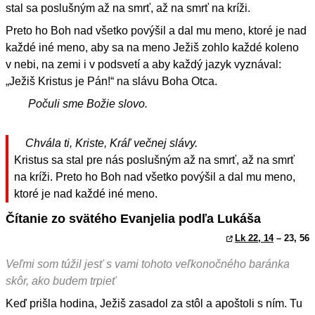
stal sa poslušným až na smrť, až na smrť na kríži.
Preto ho Boh nad všetko povýšil a dal mu meno, ktoré je nad
každé iné meno, aby sa na meno Ježiš zohlo každé koleno
v nebi, na zemi i v podsvetí a aby každý jazyk vyznával:
„Ježiš Kristus je Pán!“ na slávu Boha Otca.
Počuli sme Božie slovo.
Chvála ti, Kriste, Kráľ večnej slávy.
Kristus sa stal pre nás poslušným až na smrť, až na smrť
na kríži. Preto ho Boh nad všetko povýšil a dal mu meno,
ktoré je nad každé iné meno.
Čítanie zo svätého Evanjelia podľa Lukáša
Lk 22, 14
– 23, 56
Veľmi som túžil jesť s vami tohoto veľkonočného baránka
skôr, ako budem trpieť
Keď prišla hodina, Ježiš zasadol za stôl a apoštoli s ním. Tu