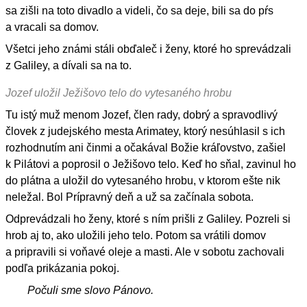
sa zišli na toto divadlo a videli, čo sa deje, bili sa do pŕs
a vracali sa domov.
Všetci jeho známi stáli obďaleč i ženy, ktoré ho sprevádzali
z Galiley, a dívali sa na to.
Jozef uložil Ježišovo telo do vytesaného hrobu
Tu istý muž menom Jozef, člen rady, dobrý a spravodlivý
človek z judejského mesta Arimatey, ktorý nesúhlasil s ich
rozhodnutím ani činmi a očakával Božie kráľovstvo, zašiel
k Pilátovi a poprosil o Ježišovo telo. Keď ho sňal, zavinul ho
do plátna a uložil do vytesaného hrobu, v ktorom ešte nik
neležal. Bol Prípravný deň a už sa začínala sobota.
Odprevádzali ho ženy, ktoré s ním prišli z Galiley. Pozreli si
hrob aj to, ako uložili jeho telo. Potom sa vrátili domov
a pripravili si voňavé oleje a masti. Ale v sobotu zachovali
podľa prikázania pokoj.
Počuli sme slovo Pánovo.