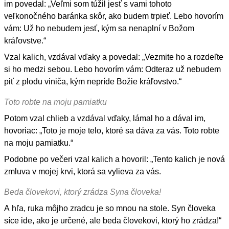
im povedal: „Veľmi som túžil jesť s vami tohoto
veľkonočného baránka skôr, ako budem trpieť. Lebo hovorím
vám: Už ho nebudem jesť, kým sa nenaplní v Božom
kráľovstve.“
Vzal kalich, vzdával vďaky a povedal: „Vezmite ho a rozdeľte
si ho medzi sebou. Lebo hovorím vám: Odteraz už nebudem
piť z plodu viniča, kým nepríde Božie kráľovstvo.“
Toto robte na moju pamiatku
Potom vzal chlieb a vzdával vďaky, lámal ho a dával im,
hovoriac: „Toto je moje telo, ktoré sa dáva za vás. Toto robte
na moju pamiatku.“
Podobne po večeri vzal kalich a hovoril: „Tento kalich je nová
zmluva v mojej krvi, ktorá sa vylieva za vás.
Beda človekovi, ktorý zrádza Syna človeka!
A hľa, ruka môjho zradcu je so mnou na stole. Syn človeka
síce ide, ako je určené, ale beda človekovi, ktorý ho zrádza!“