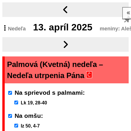
13.
apríl 2025
Nedeľa
meniny: Ale
Palmová (Kvetná) nedeľa –
Nedeľa utrpenia Pána
Č
Na sprievod s palmami
Lk 19, 28-40
Na omšu
Iz 50, 4-7