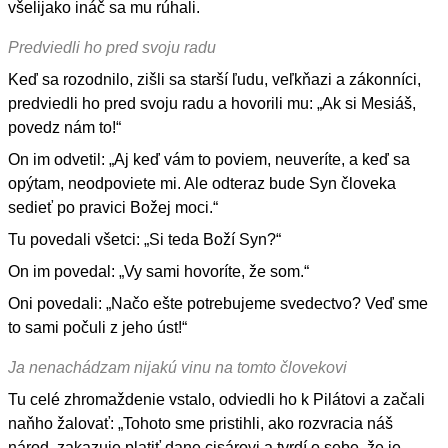
všelijako ináč sa mu rúhali.
Predviedli ho pred svoju radu
Keď sa rozodnilo, zišli sa starší ľudu, veľkňazi a zákonníci,
predviedli ho pred svoju radu a hovorili mu: „Ak si Mesiáš,
povedz nám to!“
On im odvetil: „Aj keď vám to poviem, neuveríte, a keď sa
opýtam, neodpoviete mi. Ale odteraz bude Syn človeka
sedieť po pravici Božej moci.“
Tu povedali všetci: „Si teda Boží Syn?“
On im povedal: „Vy sami hovoríte, že som.“
Oni povedali: „Načo ešte potrebujeme svedectvo? Veď sme
to sami počuli z jeho úst!“
Ja nenachádzam nijakú vinu na tomto človekovi
Tu celé zhromaždenie vstalo, odviedli ho k Pilátovi a začali
naňho žalovať: „Tohoto sme pristihli, ako rozvracia náš
národ, zakazuje platiť dane cisárovi a tvrdí o sebe, že je