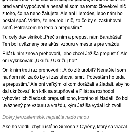
pred vami vypočúval a nenašiel som na tomto človekovi nič
z toho, čo na neho žalujete. Ale ani Herodes, lebo nám ho
poslal späť. Vidíte, že neurobil nič, za čo by si zasluhoval
smrť. Potrescem ho teda a prepustím.“
Tu celý dav skríkol: „Preč s ním a prepusť nám Barabáša!“
Ten bol uväznený pre akúsi vzburu v meste a pre vraždu.
Pilát k nim znova prehovoril, lebo chcel Ježiša prepustiť. Ale
oni vykrikovali: „Ukrižuj! Ukrižuj ho!“
On k nim tretí raz prehovoril: „A čo zlé urobil? Nenašiel som
na ňom nič, za čo by si zasluhoval smrť. Potrestám ho teda
a prepustím.“ Ale oni veľkým krikom dorážali a žiadali, aby ho
dal ukrižovať. Ich krik sa stupňoval a Pilát sa rozhodol
vyhovieť ich žiadosti: prepustil toho, ktorého si žiadali, čo bol
uväznený pre vzburu a vraždu, kým Ježiša vydal ich zvoli.
Dcéry jeruzalemské, neplačte nado mnou
Ako ho viedli, chytili istého Šimona z Cyrény, ktorý sa vracal