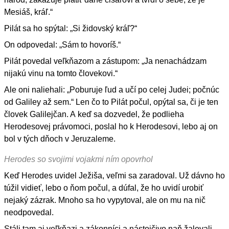
Mesiáš, kráľ.“
Pilát sa ho spýtal: „Si židovský kráľ?“
On odpovedal: „Sám to hovoríš.“
Pilát povedal veľkňazom a zástupom: „Ja nenachádzam
nijakú vinu na tomto človekovi.“
Ale oni naliehali: „Poburuje ľud a učí po celej Judei; počnúc
od Galiley až sem.“ Len čo to Pilát počul, opýtal sa, či je ten
človek Galilejčan. A keď sa dozvedel, že podlieha
Herodesovej právomoci, poslal ho k Herodesovi, lebo aj on
bol v tých dňoch v Jeruzaleme.
Herodes so svojimi vojakmi ním opovrhol
Keď Herodes uvidel Ježiša, veľmi sa zaradoval. Už dávno ho
túžil vidieť, lebo o ňom počul, a dúfal, že ho uvidí urobiť
nejaký zázrak. Mnoho sa ho vypytoval, ale on mu na nič
neodpovedal.
Stáli tam aj veľkňazi a zákonníci a nástojčivo naň žalovali.