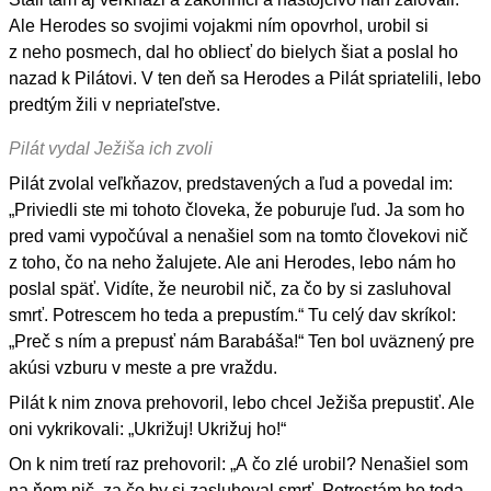
Ale Herodes so svojimi vojakmi ním opovrhol, urobil si
z neho posmech, dal ho obliecť do bielych šiat a poslal ho
nazad k Pilátovi. V ten deň sa Herodes a Pilát spriatelili, lebo
predtým žili v nepriateľstve.
Pilát vydal Ježiša ich zvoli
Pilát zvolal veľkňazov, predstavených a ľud a povedal im:
„Priviedli ste mi tohoto človeka, že poburuje ľud. Ja som ho
pred vami vypočúval a nenašiel som na tomto človekovi nič
z toho, čo na neho žalujete. Ale ani Herodes, lebo nám ho
poslal späť. Vidíte, že neurobil nič, za čo by si zasluhoval
smrť. Potrescem ho teda a prepustím.“ Tu celý dav skríkol:
„Preč s ním a prepusť nám Barabáša!“ Ten bol uväznený pre
akúsi vzburu v meste a pre vraždu.
Pilát k nim znova prehovoril, lebo chcel Ježiša prepustiť. Ale
oni vykrikovali: „Ukrižuj! Ukrižuj ho!“
On k nim tretí raz prehovoril: „A čo zlé urobil? Nenašiel som
na ňom nič, za čo by si zasluhoval smrť. Potrestám ho teda