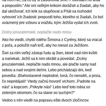
a prepustím.“ Ale oni veľkým krikom dorážali a žiadali, aby ho
dal ukrižovať. Ich krik sa stupňoval a Pilát sa rozhodol
vyhovieť ich žiadosti: prepustil toho, ktorého si žiadali, čo bol
uväznený pre vzburu a vraždu, kým Ježiša vydal ich zvoli.
Dcéry jeruzalemské, neplačte nado mnou
Ako ho viedli, chytili istého Šimona z Cyrény, ktorý sa vracal
z poľa, a položili naň kríž, aby ho niesol za Ježišom.
Šiel za ním veľký zástup ľudu aj žien, ktoré nad ním kvílili
a nariekali. Ježiš sa k nim obrátil a povedal: „Dcéry
jeruzalemské, neplačte nado mnou, ale plačte samy nad
sebou a nad svojimi deťmi. Lebo prichádzajú dni, keď
povedia: ‚Blahoslavené neplodné, loná, čo nerodili, a prsia,
čo nepridájali!‘ Vtedy začnú hovoriť vrchom: ‚Padnite na
nás!‘ a kopcom: ‚Prikryte nás!‘ Lebo keď toto robia so
zeleným stromom, čo sa stane so suchým?“
Vedno s ním viedli na popravu ešte dvoch zločincov.