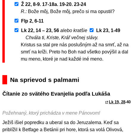
Ž 22, 8-9. 17-18a. 19-20. 23-24
R.:
Bože môj, Bože môj, prečo si ma opustil?
Flp 2, 6-11
Lk 22, 14 – 23, 56
alebo kratšie
Lk 23, 1-49
Chvála ti, Kriste, Kráľ večnej slávy.
Kristus sa stal pre nás poslušným až na smrť, až na
smrť na kríži. Preto ho Boh nad všetko povýšil a dal
mu meno, ktoré je nad každé iné meno.
Na sprievod s palmami
Čítanie zo svätého Evanjelia podľa Lukáša
Lk 19, 28
-40
Požehnaný, ktorý prichádza v mene Pánovom!
Ježiš išiel popredku a uberal sa do Jeruzalema. Keď sa
priblížil k Betfage a Betánii pri hore, ktorá sa volá Olivová,