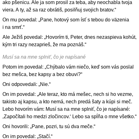
ako pšenicu. Ale ja som prosil za teba, aby neochabla tvoja
viera. A ty, až sa raz obrátiš, posilňuj svojich bratov.“
On mu povedal: „Pane, hotový som ísť s tebou do väzenia
i na smrť.“
Ale Ježiš povedal: „Hovorím ti, Peter, dnes nezaspieva kohút,
kým tri razy nezaprieš, že ma poznáš.“
Musí sa na mne splniť, čo je napísané
Potom im povedal: „Chýbalo vám niečo, keď som vás poslal
bez mešca, bez kapsy a bez obuvi?“
Oni odpovedali: „Nie.“
On im povedal: „Ale teraz, kto má mešec, nech si ho vezme,
takisto aj kapsu, a kto nemá, nech predá šaty a kúpi si meč.
Lebo hovorím vám: Musí sa na mne splniť, čo je napísané:
‚Započítali ho medzi zločincov.‘ Lebo sa spĺňa o mne všetko.“
Oni hovorili: „Pane, pozri, tu sú dva meče.“
On im povedal: „Stačí.“