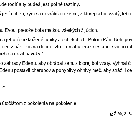
bude rodiť a ty budeš jesť poľné rastliny.
 jesť chlieb, kým sa nevrátiš do zeme, z ktorej si bol vzatý, lebo
u Evou, pretože bola matkou všetkých žijúcich.
 a jeho žene kožené tuniky a obliekol ich. Potom Pán, Boh, pov
 jeden z nás. Pozná dobro i zlo. Len aby teraz nesiahol svojou r
neho a nežil naveky!“
o záhrady Edenu, aby obrábal zem, z ktorej bol vzatý. Vyhnal č
denu postavil cherubov a pohyblivý ohnivý meč, aby strážili ce
ovo.
m útočišťom z pokolenia na pokolenie.
Ž 90, 2
. 3
†