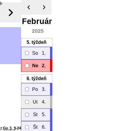
Február
2025
5.
týždeň
So
1.
Ne
2.
6.
týždeň
Po
3.
Ut
4.
St
5.
Št
6.
Gn 3, 9
-24