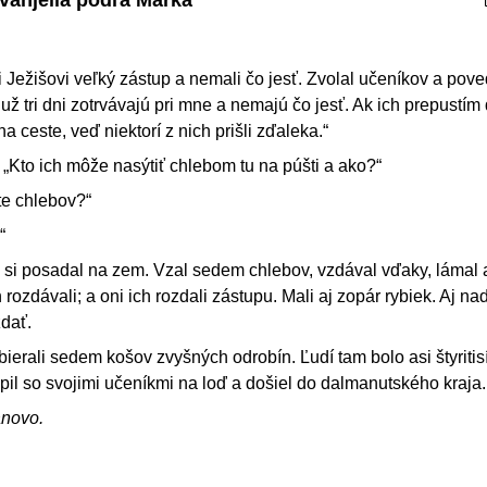
i Ježišovi veľký zástup a nemali čo jesť. Zvolal učeníkov a pove
 už tri dni zotrvávajú pri mne a nemajú čo jesť. Ak ich prepustí
 ceste, veď niektorí z nich prišli zďaleka.“
 „Kto ich môže nasýtiť chlebom tu na púšti a ako?“
te chlebov?“
“
 si posadal na zem. Vzal sedem chlebov, vzdával vďaky, lámal 
rozdávali; a oni ich rozdali zástupu. Mali aj zopár rybiek. Aj na
zdať.
nazbierali sedem košov zvyšných odrobín. Ľudí tam bolo asi štyriti
úpil so svojimi učeníkmi na loď a došiel do dalmanutského kraja.
ánovo.