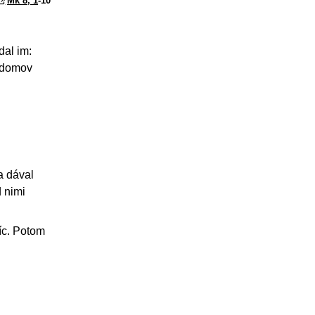
Mk 8, 1
-10
dal im:
m domov
a dával
d nimi
síc. Potom