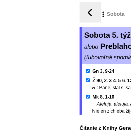
Sobota
Sobota 5. t
Preblah
alebo
(ľubovoľná spomi
Gn 3, 9-24
Ž 90, 2. 3-4. 5-6. 
R.:
Pane, stal si s
Mk 8, 1-10
Aleluja, aleluja, 
Nielen z chleba ži
Čítanie z Knihy Gen