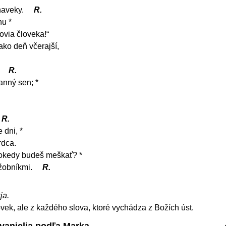
 naveky.
R.
hu *
novia človeka!“
 ako deň včerajší,
.
R.
anný sen; *
R.
 dni, *
rdca.
dokedy budeš meškať? *
užobníkmi.
R.
ja.
ovek, ale z každého slova, ktoré vychádza z Božích úst.
Evanjelia podľa Marka