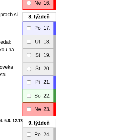
Ne
16.
 prach si
8.
týždeň
Po
17.
Ut
18.
edal:
ukou na
St
19.
loveka
Št
20.
stu
Pi
21.
So
22.
Ne
23.
-4. 5-6. 12-13
9.
týždeň
Po
24.