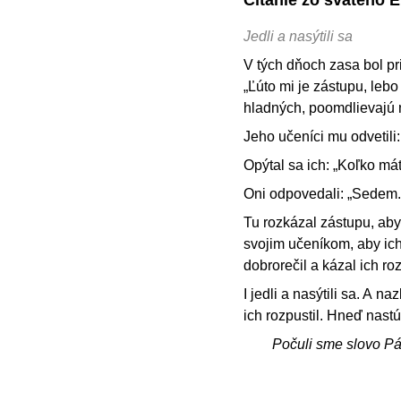
Jedli a nasýtili sa
V tých dňoch zasa bol pr
„Ľúto mi je zástupu, lebo
hladných, poomdlievajú na
Jeho učeníci mu odvetili:
Opýtal sa ich: „Koľko má
Oni odpovedali: „Sedem.
Tu rozkázal zástupu, aby
svojim učeníkom, aby ich 
dobrorečil a kázal ich ro
I jedli a nasýtili sa. A 
ich rozpustil. Hneď nast
Počuli sme slovo P