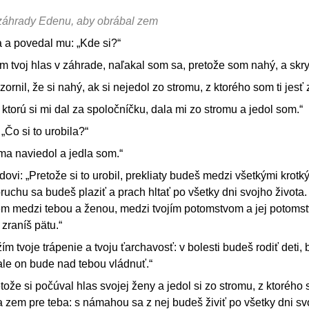
záhrady Edenu, aby obrábal zem
 a povedal mu: „Kde si?“
 tvoj hlas v záhrade, naľakal som sa, pretože som nahý, a skry
zornil, že si nahý, ak si nejedol zo stromu, z ktorého som ti jesť
torú si mi dal za spoločníčku, dala mi zo stromu a jedol som.“
„Čo si to urobila?“
a naviedol a jedla som.“
ovi: „Pretože si to urobil, prekliaty budeš medzi všetkými krotk
ruchu sa budeš plaziť a prach hltať po všetky dni svojho života.
em medzi tebou a ženou, medzi tvojím potomstvom a jej potoms
 zraníš pätu.“
 tvoje trápenie a tvoju ťarchavosť: v bolesti budeš rodiť deti,
ale on bude nad tebou vládnuť.“
že si počúval hlas svojej ženy a jedol si zo stromu, z ktorého s
ta zem pre teba: s námahou sa z nej budeš živiť po všetky dni sv