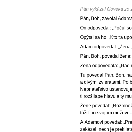
Pán vykázal človeka zo 
Pán, Boh, zavolal Adama
On odpovedal: „Počul som
Opýtal sa ho: „Kto ťa upo
Adam odpovedal: „Žena, k
Pán, Boh, povedal žene: 
Žena odpovedala: „Had m
Tu povedal Pán, Boh, had
a divými zvieratami. Po b
Nepriateľstvo ustanovuj
ti rozšliape hlavu a ty mu
Žene povedal: „Rozmnožím
túžiť po svojom mužovi, 
A Adamovi povedal: „Preto
zakázal, nech je preklia