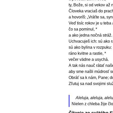
ty, Bože, si od vekov až
Človeka vraciaš do prac
a hovoríš: „Vráťte sa, sy
Veď tisíc rokov je u teba
čo sa pominul, *
a ako jedna nočná stráž
Uchvacuješ ich: sú ako r
sú ako bylina v rozpuku:
ráno kvitne a rastie, *
večer vädne a usychá.
A tak nás nauč rátať naše
aby sme našli múdrosť s
Obráť sa k nám, Pane; 
Zľutuj sa nad svojimi sl
Aleluja, aleluja, alelu
Nielen z chleba žije čl
Čítanie zo svätého 