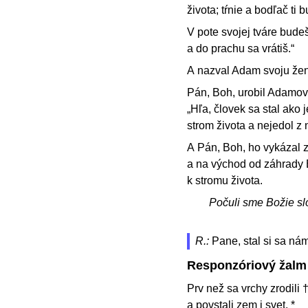
života; tŕnie a bodľač ti 
V pote svojej tváre budeš
a do prachu sa vrátiš.“
A nazval Adam svoju žen
Pán, Boh, urobil Adamovi
„Hľa, človek sa stal ako
strom života a nejedol z 
A Pán, Boh, ho vykázal z
a na východ od záhrady E
k stromu života.
Počuli sme Božie sl
R.:
Pane, stal si sa ná
Responzóriový žalm
Prv než sa vrchy zrodili 
a povstali zem i svet, *