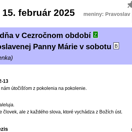
15.
február 2025
meniny: Pravoslav
ýždňa v Cezročnom období
Z
oslavenej Panny Márie v sobotu
B
enka)
12-13
a nám útočišťom z pokolenia na pokolenie.
aleluja.
je človek, ale z každého slova, ktoré vychádza z Božích úst.
ezis