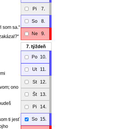
Pi
7.
So
8.
l som sa.“
Ne
9.
 zakázal?“
7.
týždeň
Po
10.
Ut
11.
ými
St
12.
tvom; ono
Št
13.
 budeš
Pi
14.
So
15.
om ti jesť
ojho