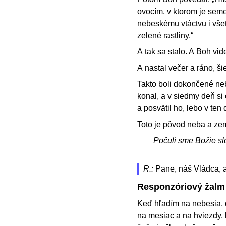
ovocím, v ktorom je sem
nebeskému vtáctvu i vše
zelené rastliny.“
A tak sa stalo. A Boh vide
A nastal večer a ráno, ši
Takto boli dokončené neb
konal, a v siedmy deň si
a posvätil ho, lebo v ten
Toto je pôvod neba a zem
Počuli sme Božie sl
R.:
Pane, náš Vládca, a
Responzóriový žalm
Keď hľadím na nebesia, di
na mesiac a na hviezdy, kt