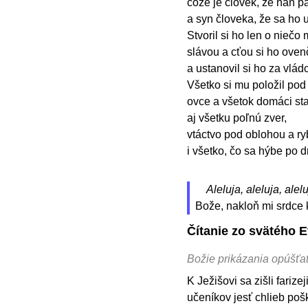
čože je človek, že naň p
a syn človeka, že sa ho
Stvoril si ho len o niečo
slávou a cťou si ho ovenč
a ustanovil si ho za vládc
Všetko si mu položil pod
ovce a všetok domáci sta
aj všetku poľnú zver,
vtáctvo pod oblohou a ry
i všetko, čo sa hýbe po
Aleluja, aleluja, alelu
Bože, nakloň mi srdce k
Čítanie zo svätého 
Božie prikázania opúšťat
K Ježišovi sa zišli farize
učeníkov jesť chlieb pošk