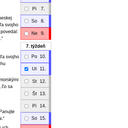
Pi
7.
beskej
So
8.
dľa svojho
 povedal:
Ne
9.
.“
7.
týždeň
Po
10.
dľa svojho
uhu
Ut
11.
 morskými
St
12.
 čo sa
Št
13.
Pi
14.
 Panujte
So
15.
.“
 ich