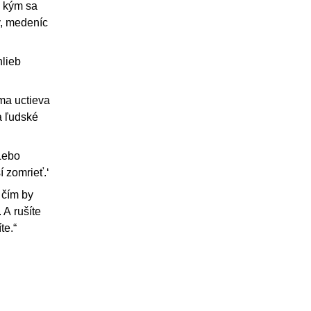
, kým sa
v, medeníc
hlieb
 ma uctieva
a ľudské
 Lebo
í zomrieť.‘
 čím by
 A rušíte
te.“