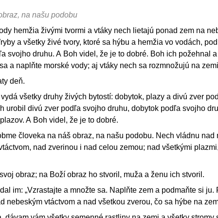
obraz, na našu podobu
ody hemžia živými tvormi a vtáky nech lietajú ponad zem na ne
ľryby a všetky živé tvory, ktoré sa hýbu a hemžia vo vodách, po
ľa svojho druhu. A Boh videl, že je to dobré. Boh ich požehnal a
 sa a naplňte morské vody; aj vtáky nech sa rozmnožujú na zemi
aty deň.
ydá všetky druhy živých bytostí: dobytok, plazy a divú zver po
Boh urobil divú zver podľa svojho druhu, dobytok podľa svojho dr
lazov. A Boh videl, že je to dobré.
obme človeka na náš obraz, na našu podobu. Nech vládnu nad
táctvom, nad zverinou i nad celou zemou; nad všetkými plazmi,
svoj obraz; na Boží obraz ho stvoril, muža a ženu ich stvoril.
al im: „Vzrastajte a množte sa. Naplňte zem a podmaňte si ju.
d nebeským vtáctvom a nad všetkou zverou, čo sa hýbe na zemi
, dávam vám všetky semenné rastliny na zemi a všetky stromy s