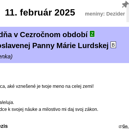
11.
február 2025
meniny: Dezider
ýždňa v Cezročnom období
Z
oslavenej Panny Márie Lurdskej
B
enka)
ca, aké vznešené je tvoje meno na celej zemi!
aleluja.
dce k svojej náuke a milostivo mi daj svoj zákon.
ezis
Gn 