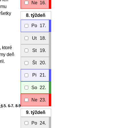
Ne
16.
kému
všetky
8.
týždeň
Po
17.
Ut
18.
 ktoré
St
19.
dmy deň
il.
Št
20.
Pi
21.
So
22.
Ne
23.
 4
-5. 6-7. 8-9
9.
týždeň
Po
24.