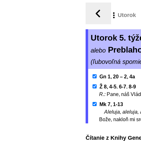
Utorok
Utorok 5. t
Preblah
alebo
(ľubovoľná spomi
Gn 1, 20 – 2, 4a
Ž 8, 4-5. 6-7. 8-9
R.:
Pane, náš Vlád
Mk 7, 1-13
Aleluja, aleluja, 
Bože, nakloň mi sr
Čítanie z Knihy Gen