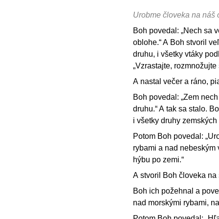
Urobme človeka na náš 
Boh povedal: „Nech sa v
oblohe.“ A Boh stvoril ve
druhu, i všetky vtáky pod
„Vzrastajte, rozmnožujte
A nastal večer a ráno, pi
Boh povedal: „Zem nech v
druhu.“ A tak sa stalo. 
i všetky druhy zemských p
Potom Boh povedal: „Ur
rybami a nad nebeským v
hýbu po zemi.“
A stvoril Boh človeka na 
Boh ich požehnal a poved
nad morskými rybami, na
Potom Boh povedal: „Hľa