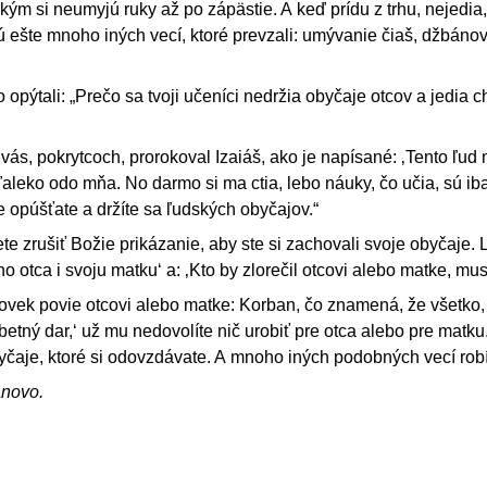
 kým si neumyjú ruky až po zápästie. A keď prídu z trhu, nejedia
 ešte mnoho iných vecí, ktoré prevzali: umývanie čiaš, džbáno
o opýtali: „Prečo sa tvoji učeníci nedržia obyčaje otcov a jedia c
vás, pokrytcoch, prorokoval Izaiáš, ako je napísané: ‚Tento ľud
 ďaleko odo mňa. No darmo si ma ctia, lebo náuky, čo učia, sú ib
e opúšťate a držíte sa ľudských obyčajov.“
ete zrušiť Božie prikázanie, aby ste si zachovali svoje obyčaje.
ho otca i svoju matku‘ a: ‚Kto by zlorečil otcovi alebo matke, mus
lovek povie otcovi alebo matke: Korban, čo znamená, že všetko,
etný dar,‘ už mu nedovolíte nič urobiť pre otca alebo pre matku.
yčaje, ktoré si odovzdávate. A mnoho iných podobných vecí robí
ánovo.