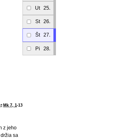
Ut
25.
St
26.
Št
27.
Pi
28.
Mk 7, 1
-13
ch z jeho
 držia sa