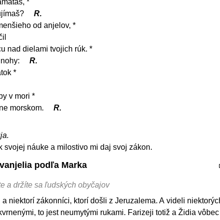
amätáš, *
 ujímaš?
R.
 menšieho od anjelov, *
il
u nad dielami tvojich rúk. *
 nohy:
R.
tok *
by v mori *
 dne morskom.
R.
ja.
 svojej náuke a milostivo mi daj svoj zákon.
Evanjelia podľa Marka
e a držíte sa ľudských obyčajov
ji a niektorí zákonníci, ktorí došli z Jeruzalema. A videli niektorý
vrnenými, to jest neumytými rukami. Farizeji totiž a Židia vôbec