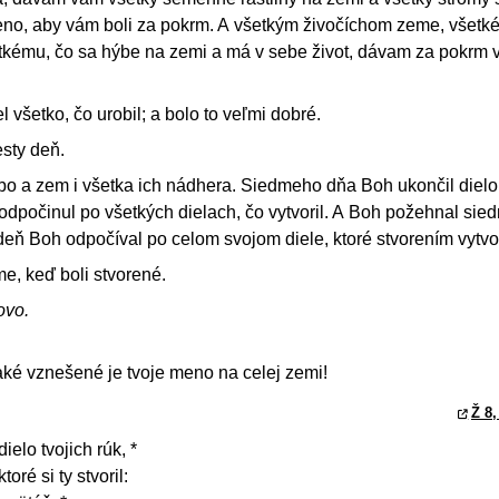
eno, aby vám boli za pokrm. A všetkým živočíchom zeme, všet
tkému, čo sa hýbe na zemi a má v sebe život, dávam za pokrm 
l všetko, čo urobil; a bolo to veľmi dobré.
esty deň.
o a zem i všetka ich nádhera. Siedmeho dňa Boh ukončil dielo,
 odpočinul po všetkých dielach, čo vytvoril. A Boh požehnal sie
 deň Boh odpočíval po celom svojom diele, ktoré stvorením vytvor
e, keď boli stvorené.
ovo.
ké vznešené je tvoje meno na celej zemi!
Ž 8,
elo tvojich rúk, *
oré si ty stvoril: