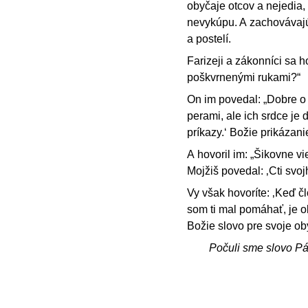
obyčaje otcov a nejedia,
nevykúpu. A zachovávajú
a postelí.
Farizeji a zákonníci sa h
poškvrnenými rukami?“
On im povedal: „Dobre o 
perami, ale ich srdce je
príkazy.‘ Božie prikázani
A hovoril im: „Šikovne vi
Mojžiš povedal: ‚Cti svoj
Vy však hovoríte: ‚Keď č
som ti mal pomáhať, je ob
Božie slovo pre svoje ob
Počuli sme slovo P