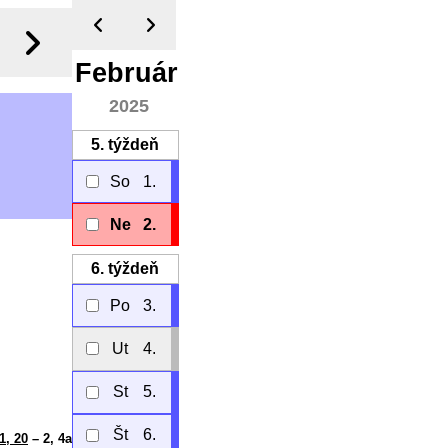
Február
2025
5.
týždeň
So
1.
Ne
2.
6.
týždeň
Po
3.
Ut
4.
St
5.
Št
6.
1, 20
– 2, 4a