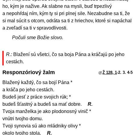
ho, kým je nažive. Ak slabne na mysli, buď trpezlivý
a nepohŕdaj ním, kým ty si pri plnej sile. Nezabudne sa ti, že
si mal súcit s otcom, odráta sa ti z hriechov, ktoré si napáchal
a zveľadí sa ti v spravodlivosti.
Počuli sme Božie slovo.
R.:
Blažení sú všetci, čo sa boja Pána a kráčajú po jeho
cestách.
Responzóriový žalm
Ž 128, 1
-2. 3. 4-5
Blažený každý, čo sa bojí Pána *
a kráča po jeho cestách.
Budeš jesť z práce svojich rúk; *
budeš šťastný a budeš sa mať dobre.
R.
Tvoja manželka je ako plodonosný vinič *
vnútri tvojho domu.
Tvoji synovia sú ako mládniky olivy *
okolo tvojho stola.
R.