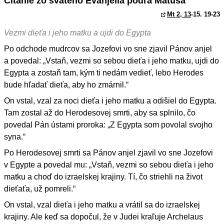
Čítanie zo svätého Evanjelia podľa Matúša
Mt 2, 13
-15. 19-23
Vezmi dieťa i jeho matku a ujdi do Egypta
Po odchode mudrcov sa Jozefovi vo sne zjavil Pánov anjel
a povedal: „Vstaň, vezmi so sebou dieťa i jeho matku, ujdi do
Egypta a zostaň tam, kým ti nedám vedieť, lebo Herodes
bude hľadať dieťa, aby ho zmárnil.“
On vstal, vzal za noci dieťa i jeho matku a odišiel do Egypta.
Tam zostal až do Herodesovej smrti, aby sa splnilo, čo
povedal Pán ústami proroka: „Z Egypta som povolal svojho
syna.“
Po Herodesovej smrti sa Pánov anjel zjavil vo sne Jozefovi
v Egypte a povedal mu: „Vstaň, vezmi so sebou dieťa i jeho
matku a choď do izraelskej krajiny. Tí, čo striehli na život
dieťaťa, už pomreli.“
On vstal, vzal dieťa i jeho matku a vrátil sa do izraelskej
krajiny. Ale keď sa dopočul, že v Judei kraľuje Archelaus