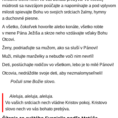
múdrosti sa navzájom poúčajte a napomínajte a pod vplyvom
milosti spievajte Bohu vo svojich srdciach žalmy, hymny
a duchovné piesne.
A všetko, čokoľvek hovoríte alebo konáte, všetko robte
v mene Pána Ježiša a skrze neho vzdávajte vďaky Bohu
Otcovi.
Ženy, podriaďujte sa mužom, ako sa sluší v Pánovi!
Muži, milujte manželky a nebuďte voči nim nevrlí!
Deti, poslúchajte rodičov vo všetkom, lebo je to milé Pánovi!
Otcovia, nedráždite svoje deti, aby nezmalomyseľneli!
Počuli sme Božie slovo.
Aleluja, aleluja, aleluja.
Vo vašich srdciach nech vládne Kristov pokoj. Kristovo
slovo nech vo vás bohato prebýva.