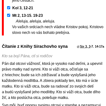
jeho cestách.
Kol 3, 12-21
Mt 2, 13-15. 19-23
Aleluja, aleluja, aleluja.
Vo vašich srdciach nech vládne Kristov pokoj. Kristovo
slovo nech vo vás bohato prebýva.
Čítanie z Knihy Sirachovho syna
Sir 3, 3
-7. 14-17a
Kto sa bojí Pána, ctí si rodičov
Pán dal otcovi vážnosť, ktorá je vysoko nad deťmi, a upevnil
právo matky nad synmi. Kto si váži otca, očisťuje sa
z hriechov; bude sa ich zdržiavať a bude vyslyšaná jeho
každodenná modlitba. A zbiera poklady ten, kto má v úcte
matku. Kto si váži otca, bude sa radovať zo svojich detí
a budú vyslyšané jeho modlitby. Kto si váži otca, bude dlho
žiť, a kto poslúcha otca, potešuje matku.
Syn môj, buď oporou svojmu otcovi v starobe a nezarmucuj