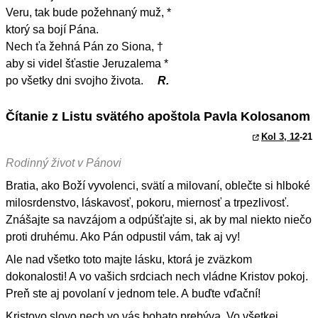
Veru, tak bude požehnaný muž, *
ktorý sa bojí Pána.
Nech ťa žehná Pán zo Siona, †
aby si videl šťastie Jeruzalema *
po všetky dni svojho života.
R.
Čítanie z Listu svätého apoštola Pavla Kolosanom
Kol 3, 12
-21
Rodinný život v Pánovi
Bratia, ako Boží vyvolenci, svätí a milovaní, oblečte si hlboké
milosrdenstvo, láskavosť, pokoru, miernosť a trpezlivosť.
Znášajte sa navzájom a odpúšťajte si, ak by mal niekto niečo
proti druhému. Ako Pán odpustil vám, tak aj vy!
Ale nad všetko toto majte lásku, ktorá je zväzkom
dokonalosti! A vo vašich srdciach nech vládne Kristov pokoj.
Preň ste aj povolaní v jednom tele. A buďte vďační!
Kristovo slovo nech vo vás bohato prebýva. Vo všetkej