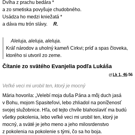
Dvíha z prachu bedára *
a zo smetiska povyšuje chudobného.
Usádza ho medzi kniežatá *
a dáva mu trón slávy.
R.
Aleluja, aleluja, aleluja.
Kráľ národov a uholný kameň Cirkvi; príď a spas človeka,
ktorého si utvoril zo zeme.
Čítanie zo svätého Evanjelia podľa Lukáša
Lk 1, 46
-56
Veľké veci mi urobil ten, ktorý je mocný
Mária hovorila: „Velebí moja duša Pána a môj duch jasá
v Bohu, mojom Spasiteľovi, lebo zhliadol na poníženosť
svojej služobnice. Hľa, od tejto chvíle blahoslaviť ma budú
všetky pokolenia, lebo veľké veci mi urobil ten, ktorý je
mocný, a sväté je jeho meno a jeho milosrdenstvo
z pokolenia na pokolenie s tými, čo sa ho boja.