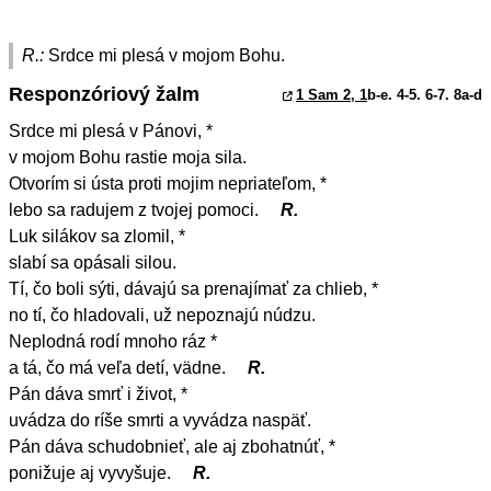
R.:
Srdce mi plesá v mojom Bohu.
Responzóriový žalm
1 Sam 2, 1
b-e. 4-5. 6-7. 8a-d
Srdce mi plesá v Pánovi, *
v mojom Bohu rastie moja sila.
Otvorím si ústa proti mojim nepriateľom, *
lebo sa radujem z tvojej pomoci.
R.
Luk silákov sa zlomil, *
slabí sa opásali silou.
Tí, čo boli sýti, dávajú sa prenajímať za chlieb, *
no tí, čo hladovali, už nepoznajú núdzu.
Neplodná rodí mnoho ráz *
a tá, čo má veľa detí, vädne.
R.
Pán dáva smrť i život, *
uvádza do ríše smrti a vyvádza naspäť.
Pán dáva schudobnieť, ale aj zbohatnúť, *
ponižuje aj vyvyšuje.
R.