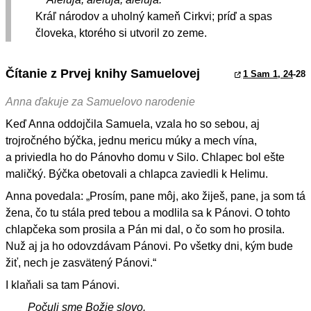
Kráľ národov a uholný kameň Cirkvi; príď a spas
človeka, ktorého si utvoril zo zeme.
Čítanie z Prvej knihy Samuelovej
1 Sam 1, 24
-28
Anna ďakuje za Samuelovo narodenie
Keď Anna oddojčila Samuela, vzala ho so sebou, aj
trojročného býčka, jednu mericu múky a mech vína,
a priviedla ho do Pánovho domu v Silo. Chlapec bol ešte
maličký. Býčka obetovali a chlapca zaviedli k Helimu.
Anna povedala: „Prosím, pane môj, ako žiješ, pane, ja som tá
žena, čo tu stála pred tebou a modlila sa k Pánovi. O tohto
chlapčeka som prosila a Pán mi dal, o čo som ho prosila.
Nuž aj ja ho odovzdávam Pánovi. Po všetky dni, kým bude
žiť, nech je zasvätený Pánovi.“
I klaňali sa tam Pánovi.
Počuli sme Božie slovo.