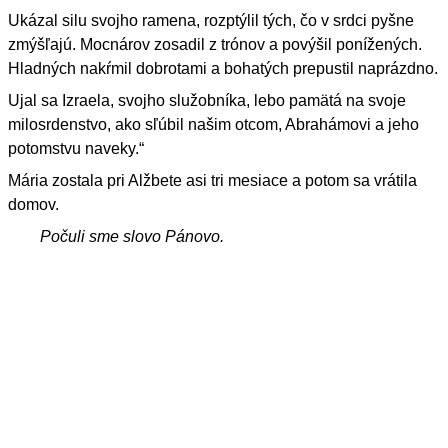
Ukázal silu svojho ramena, rozptýlil tých, čo v srdci pyšne
zmýšľajú. Mocnárov zosadil z trónov a povýšil ponížených.
Hladných nakŕmil dobrotami a bohatých prepustil naprázdno.
Ujal sa Izraela, svojho služobníka, lebo pamätá na svoje
milosrdenstvo, ako sľúbil našim otcom, Abrahámovi a jeho
potomstvu naveky.“
Mária zostala pri Alžbete asi tri mesiace a potom sa vrátila
domov.
Počuli sme slovo Pánovo.