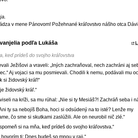
ja.
hádza v mene Pánovom! Požehnané kráľovstvo nášho otca Dávid
Evanjelia podľa Lukáša
L
, keď prídeš do svojho kráľovstva
ali Ježišovi a vraveli: „Iných zachraňoval, nech zachráni aj seb
ec.“ Aj vojaci sa mu posmievali. Chodili k nemu, podávali mu oc
k si židovský kráľ!“
je židovský kráľ.“
viseli na kríži, sa mu rúhal: „Nie si ty Mesiáš?! Zachráň seba i n
„Ani ty sa nebojíš Boha, hoci si odsúdený na to isté? Lenže my
me, čo sme si skutkami zaslúžili. Ale on neurobil nič zlé.“
spomeň si na mňa, keď prídeš do svojho kráľovstva.“
hovorím ti: Dnes budeš so mnou v raji.“