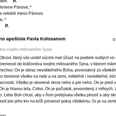
alem.
R.
 kmene Pánove, *
la velebili meno Pánovo.
e, *
.
R.
tého apoštola Pavla Kolosanom
stva svojho milovaného Syna
tcovi, ktorý vás urobil súcimi mať účasť na podiele svätých vo 
a preniesol do kráľovstva svojho milovaného Syna, v ktorom má
riechov. On je obraz neviditeľného Boha, prvorodený zo všetké
o stvorené všetko na nebi a na zemi, viditeľné i neviditeľné, trón
mocnosti. Všetko je stvorené skrze neho a pre neho. On je pred 
n je hlavou tela, Cirkvi. On je počiatok, prvorodený z mŕtvych,
o. Lebo Boh chcel, aby v ňom prebývala všetka plnosť a aby sk
keď pre jeho krv na kríži priniesol pokoj všetkému, čo je na zemi
ovo.