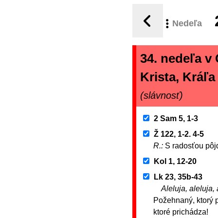
Nedeľa
34. nedeľa v
Krista, Kráľ
(slávnosť)
2 Sam 5, 1-3
Ž 122, 1-2. 4-5
R.:
S radosťou pô
Kol 1, 12-20
Lk 23, 35b-43
Aleluja, aleluja, 
Požehnaný, ktorý 
ktoré prichádza!