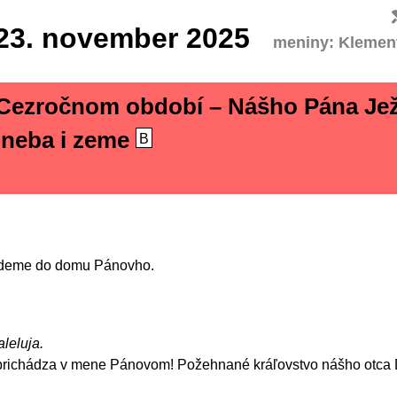
23.
november 2025
meniny: Klemen
 Cezročnom období – Nášho Pána Jež
a neba i zeme
B
jdeme do domu Pánovho.
aleluja.
prichádza v mene Pánovom! Požehnané kráľovstvo nášho otca 