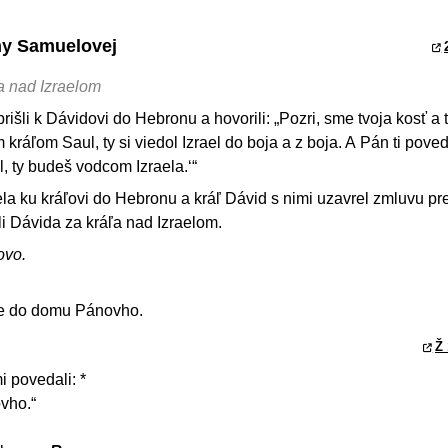
ihy Samuelovej
a nad Izraelom
išli k Dávidovi do Hebronu a hovorili: „Pozri, sme tvoja kosť a t
 kráľom Saul, ty si viedol Izrael do boja a z boja. A Pán ti poved
, ty budeš vodcom Izraela.‘“
zraela ku kráľovi do Hebronu a kráľ Dávid s nimi uzavrel zmluvu 
i Dávida za kráľa nad Izraelom.
ovo.
e do domu Pánovho.
Ž 
 povedali: *
vho.“