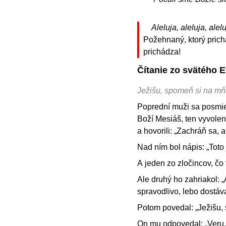
Aleluja, aleluja, alelu
Požehnaný, ktorý pric
prichádza!
Čítanie zo svätého 
Ježišu, spomeň si na mňa
Poprední muži sa posmiev
Boží Mesiáš, ten vyvolen
a hovorili: „Zachráň sa, a
Nad ním bol nápis: „Toto 
A jeden zo zločincov, čo 
Ale druhý ho zahriakol: 
spravodlivo, lebo dostáva
Potom povedal: „Ježišu, 
On mu odpovedal: „Veru, 