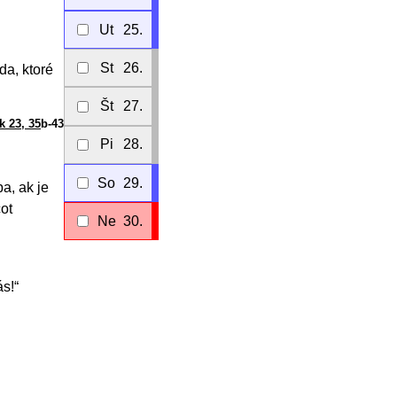
Ut
25.
St
26.
a, ktoré
Št
27.
k 23, 35
b-43
Pi
28.
So
29.
a, ak je
ot
Ne
30.
ás!“