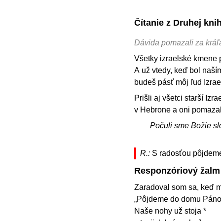
Čítanie z Druhej kn
Dávida pomazali za kráľ
Všetky izraelské kmene pr
A už vtedy, keď bol naším
budeš pásť môj ľud Izrael
Prišli aj všetci starší I
v Hebrone a oni pomazal
Počuli sme Božie sl
R.:
S radosťou pôjdem
Responzóriový žalm
Zaradoval som sa, keď mi
„Pôjdeme do domu Páno
Naše nohy už stoja *