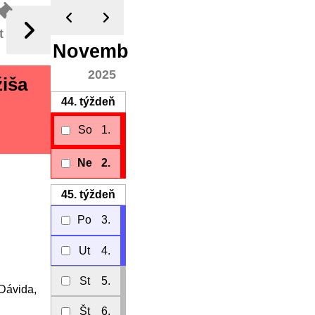
t
November
2025
iša
44.
týždeň
So
1.
Ne
2.
45.
týždeň
Po
3.
Ut
4.
St
5.
Dávida,
Št
6.