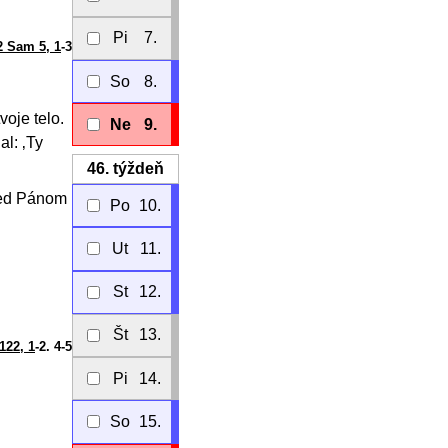
Pi
7.
2 Sam 5, 1
-3
So
8.
voje telo.
Ne
9.
al: ‚Ty
46.
týždeň
pred Pánom
Po
10.
Ut
11.
St
12.
Št
13.
122, 1
-2. 4-5
Pi
14.
So
15.