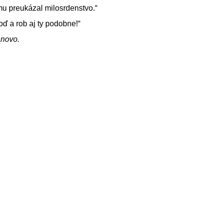
mu preukázal milosrdenstvo.“
ď a rob aj ty podobne!“
ánovo.