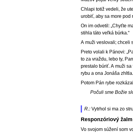
Chlapi totiž vedeli, že 
urobiť, aby sa more pod 
On im odvetil: „Chyťte m
stihla táto veľká búrka.“
A muži veslovali; chceli s
Preto volali k Pánovi: „
to za vraždu, lebo ty, Pan
prestalo búriť. A muži sa
rybu a ona Jonáša zhltla. 
Potom Pán rybe rozkázal
Počuli sme Božie sl
R.:
Vytrhol si ma zo st
Responzóriový žalm
Vo svojom súžení som vo