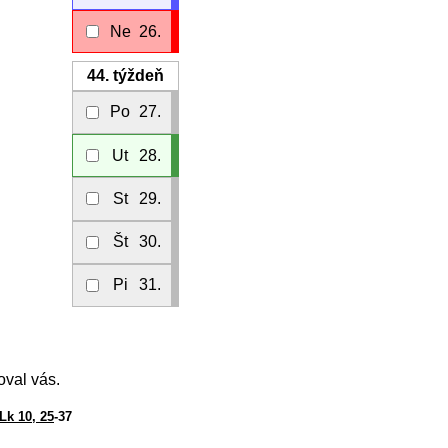
Ne
26.
44.
týždeň
Po
27.
Ut
28.
St
29.
Št
30.
Pi
31.
oval vás.
Lk 10, 25
-37