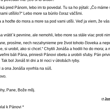
uteká pred Pánom, lebo im to povedal. Tu sa ho pýtali: „Čo máme 
nami utíšilo?“ Lebo more sa búrilo čoraz väčšmi.
a a hoďte do mora a more sa pod vami utíši. Veď ja viem, že vá
a vrátiť k pevnine, ale nemohli, lebo more sa stále viac proti nim
Pane, prosíme, nech nezahynieme pre život tohoto človeka a nep
e, si urobil, ako si chcel.“ Chytili Jonáša a hodili ho do mora; a
 veľmi báli Pána, priniesli Pánovi obetu a urobili sľuby. Pán priv
Tak bol Jonáš tri dni a tri noci v útrobách ryby.
 a ona Jonáša vyvrhla na súš.
ovo.
ruhy, Pane, Bože môj.
Jon
lal k Pánovi *