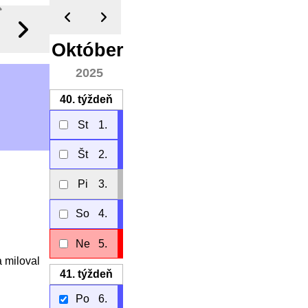
Október
2025
40.
týždeň
St
1.
Št
2.
Pi
3.
So
4.
Ne
5.
 miloval
41.
týždeň
Po
6.