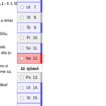
, 1
– 2, 1. 11
Ut
7.
St
8.
 a ohlás
Št
9.
šišu,
Pi
10.
otá.
So
11.
 aby ju
Ne
12.
no si
42.
týždeň
eme sa,
Po
13.
dkiaľ
Ut
14.
St
15.