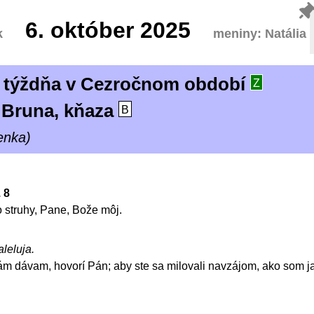
6.
október 2025
k
meniny: Natália
. týždňa v Cezročnom období
Z
 Bruna, kňaza
B
enka)
. 8
o struhy, Pane, Bože môj.
aleluja.
m dávam, hovorí Pán; aby ste sa milovali navzájom, ako som ja