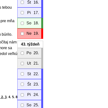
Št
16.
s tebou
Pi
17.
s pre mňa
So
18.
Ne
19.
 búrilo.
očítaj nám
43.
týždeň
 more sa
Po
20.
iedol veľkú
Ut
21.
St
22.
Št
23.
Pi
24.
 2, 3
. 4. 5. 8
So
25.