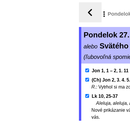
Pondelo
Pondelok 27
Svätého
alebo
(ľubovoľná spomi
Jon 1, 1 – 2, 1. 11
(Ch) Jon 2, 3. 4. 5
R.:
Vytrhol si ma z
Lk 10, 25-37
Aleluja, aleluja, 
Nové prikázanie vá
vás.