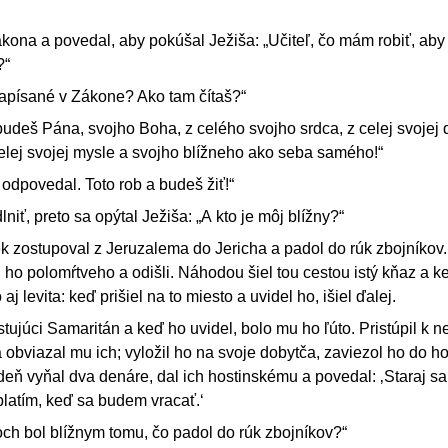
zákona a povedal, aby pokúšal Ježiša: „Učiteľ, čo mám robiť, ab
?“
napísané v Zákone? Ako tam čítaš?“
udeš Pána, svojho Boha, z celého svojho srdca, z celej svojej 
 celej svojej mysle a svojho blížneho ako seba samého!“
odpovedal. Toto rob a budeš žiť!“
niť, preto sa opýtal Ježiša: „A kto je môj blížny?“
vek zostupoval z Jeruzalema do Jericha a padol do rúk zbojníkov.
li ho polomŕtveho a odišli. Náhodou šiel tou cestou istý kňaz a k
 aj levita: keď prišiel na to miesto a uvidel ho, išiel ďalej.
stujúci Samaritán a keď ho uvidel, bolo mu ho ľúto. Pristúpil k n
 obviazal mu ich; vyložil ho na svoje dobytča, zaviezol ho do h
 deň vyňal dva denáre, dal ich hostinskému a povedal: ‚Staraj sa
zaplatím, keď sa budem vracať.‘
roch bol blížnym tomu, čo padol do rúk zbojníkov?“