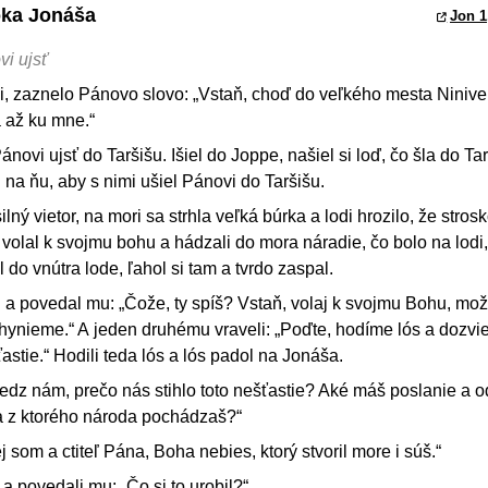
oka Jonáša
Jon 1
vi ujsť
i, zaznelo Pánovo slovo: „Vstaň, choď do veľkého mesta Ninive
a až ku mne.“
ánovi ujsť do Taršišu. Išiel do Joppe, našiel si loď, čo šla do Tar
 na ňu, aby s nimi ušiel Pánovi do Taršišu.
ný vietor, na mori sa strhla veľká búrka a lodi hrozilo, že strosk
 volal k svojmu bohu a hádzali do mora náradie, čo bolo na lodi,
l do vnútra lode, ľahol si tam a tvrdo zaspal.
n a povedal mu: „Čože, ty spíš? Vstaň, volaj k svojmu Bohu, mož
ynieme.“ A jeden druhému vraveli: „Poďte, hodíme lós a dozvi
ťastie.“ Hodili teda lós a lós padol na Jonáša.
vedz nám, prečo nás stihlo toto nešťastie? Aké máš poslanie a o
 a z ktorého národa pochádzaš?“
som a ctiteľ Pána, Boha nebies, ktorý stvoril more i súš.“
a povedali mu: „Čo si to urobil?“