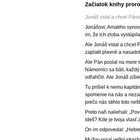
Začiatok knihy pror
Jonáš vstal a chcel Páno
Jonášovi, Amatiho synov
im, že ich zloba vystúpil
Ale Jonáš vstal a chcel P
zaplatil plavné a nasadol
Ale Pán poslal na more sil
Námorníci sa báli, každý
odľahčili. Ale Jonáš zišie
Tu prišiel k nemu kapitá
spomenie na nás a nezah
prečo nás stihlo toto neš
Preto naň naliehali: „Po
ideš? Kde je tvoja vlasť
On im odpovedal: „Hebrej 
Mužov pojal veľký strach 