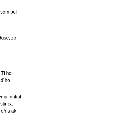
y som bol
duše, zo
 Tí ho
eď ho
emu, nalial
ostinca
 oň a ak