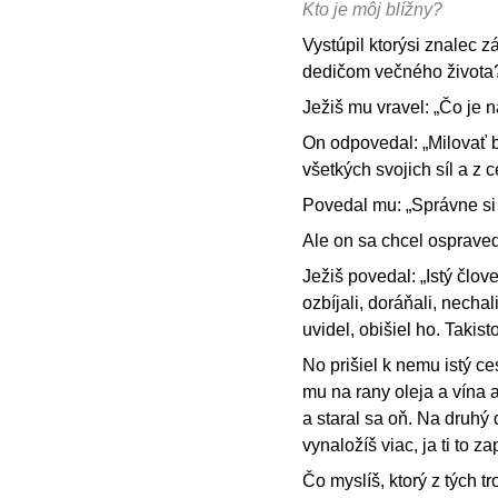
Kto je môj blížny?
Vystúpil ktorýsi znalec 
dedičom večného života
Ježiš mu vravel: „Čo je 
On odpovedal: „Milovať b
všetkých svojich síl a z
Povedal mu: „Správne si 
Ale on sa chcel ospravedl
Ježiš povedal: „Istý člo
ozbíjali, doráňali, necha
uvidel, obišiel ho. Takisto
No prišiel k nemu istý ce
mu na rany oleja a vína a
a staral sa oň. Na druhý
vynaložíš viac, ja ti to 
Čo myslíš, ktorý z tých t