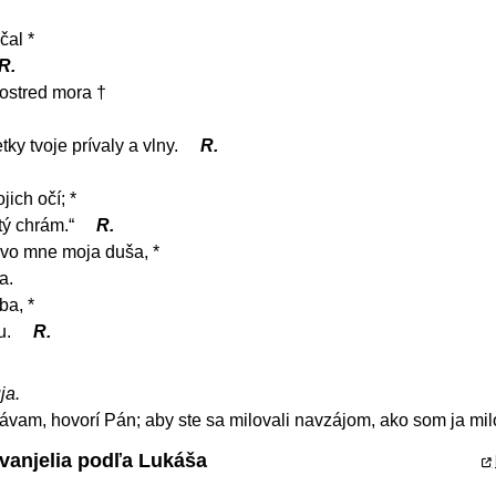
čal *
R.
rostred mora †
tky tvoje prívaly a vlny.
R.
ich očí; *
tý chrám.“
R.
vo mne moja duša, *
a.
ba, *
u.
R.
ja.
vam, hovorí Pán; aby ste sa milovali navzájom, ako som ja mil
Evanjelia podľa Lukáša