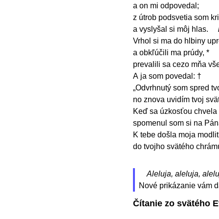
a on mi odpovedal;
z útrob podsvetia som kri
a vyslyšal si môj hlas.
Vrhol si ma do hlbiny up
a obkľúčili ma prúdy, *
prevalili sa cezo mňa vše
A ja som povedal: †
„Odvrhnutý som spred tvoj
no znova uvidím tvoj svä
Keď sa úzkosťou chvela 
spomenul som si na Pán
K tebe došla moja modlit
do tvojho svätého chrám
Aleluja, aleluja, alelu
Nové prikázanie vám dá
Čítanie zo svätého 