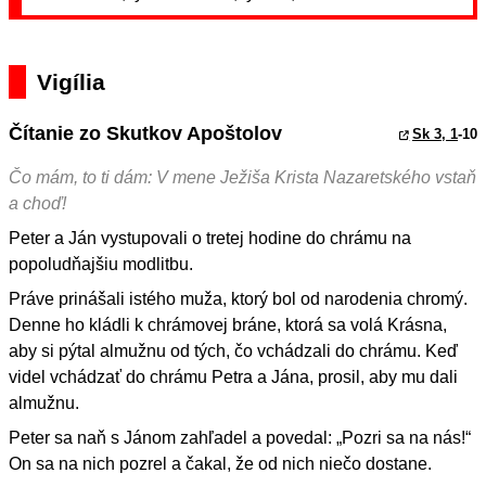
Vigília
Čítanie zo Skutkov Apoštolov
Sk 3, 1
-10
Čo mám, to ti dám: V mene Ježiša Krista Nazaretského vstaň
a choď!
Peter a Ján vystupovali o tretej hodine do chrámu na
popoludňajšiu modlitbu.
Práve prinášali istého muža, ktorý bol od narodenia chromý.
Denne ho kládli k chrámovej bráne, ktorá sa volá Krásna,
aby si pýtal almužnu od tých, čo vchádzali do chrámu. Keď
videl vchádzať do chrámu Petra a Jána, prosil, aby mu dali
almužnu.
Peter sa naň s Jánom zahľadel a povedal: „Pozri sa na nás!“
On sa na nich pozrel a čakal, že od nich niečo dostane.