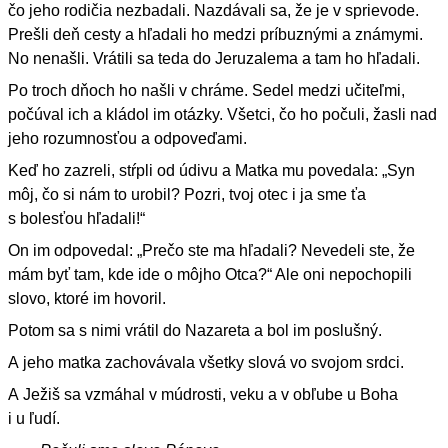
čo jeho rodičia nezbadali. Nazdávali sa, že je v sprievode.
Prešli deň cesty a hľadali ho medzi príbuznými a známymi.
No nenašli. Vrátili sa teda do Jeruzalema a tam ho hľadali.
Po troch dňoch ho našli v chráme. Sedel medzi učiteľmi,
počúval ich a kládol im otázky. Všetci, čo ho počuli, žasli nad
jeho rozumnosťou a odpoveďami.
Keď ho zazreli, stŕpli od údivu a Matka mu povedala: „Syn
môj, čo si nám to urobil? Pozri, tvoj otec i ja sme ťa
s bolesťou hľadali!“
On im odpovedal: „Prečo ste ma hľadali? Nevedeli ste, že
mám byť tam, kde ide o môjho Otca?“ Ale oni nepochopili
slovo, ktoré im hovoril.
Potom sa s nimi vrátil do Nazareta a bol im poslušný.
A jeho matka zachovávala všetky slová vo svojom srdci.
A Ježiš sa vzmáhal v múdrosti, veku a v obľube u Boha
i u ľudí.