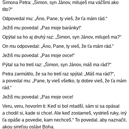
Šimona Petra: „Šimon, syn Jánov, miluješ ma väčšmi ako
títo?“
Odpovedal mu: „Áno, Pane, ty vieš, že ťa mám rád.“
Ježiš mu povedal: „Pas moje baránky!“
Opýtal sa ho aj druhý raz: „Šimon, syn Jánov, miluješ ma?“
On mu odpovedal: „Áno, Pane, ty vieš, že ťa mám rád.“
Ježiš mu povedal: „Pas moje ovce!“
Pýtal sa ho tretí raz: „Šimon, syn Jánov, máš ma rád?“
Petra zarmútilo, že sa ho tretí raz spýtal: „Máš ma rád?“,
a povedal mu: „Pane, ty vieš všetko, ty dobre vieš, že ťa mám
rád.“
Ježiš mu povedal: „Pas moje ovce!
Veru, veru, hovorím ti: Keď si bol mladší, sám si sa opásal
a chodil si, kade si chcel. Ale keď zostarneš, vystrieš ruky, iný
ťa opáše a povedie, kam nechceš.“ To povedal, aby naznačil,
akou smrťou oslávi Boha.