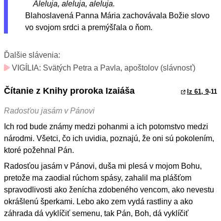
Aleluja, aleluja, aleluja.
Blahoslavená Panna Mária zachovávala Božie slovo
vo svojom srdci a premýšľala o ňom.
Ďalšie slávenia:
VIGÍLIA: Svätých Petra a Pavla, apoštolov (slávnosť)
Čítanie z Knihy proroka Izaiáša
Iz 61, 9
-11
Radosťou jasám v Pánovi
Ich rod bude známy medzi pohanmi a ich potomstvo medzi
národmi. Všetci, čo ich uvidia, poznajú, že oni sú pokolením,
ktoré požehnal Pán.
Radosťou jasám v Pánovi, duša mi plesá v mojom Bohu,
pretože ma zaodial rúchom spásy, zahalil ma plášťom
spravodlivosti ako ženícha zdobeného vencom, ako nevestu
okrášlenú šperkami. Lebo ako zem vydá rastliny a ako
záhrada dá vyklíčiť semenu, tak Pán, Boh, dá vyklíčiť