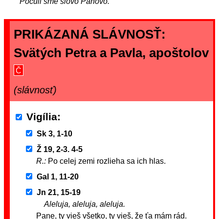
Počuli sme slovo Pánovo.
PRIKÁZANÁ SLÁVNOSŤ:
Svätých Petra a Pavla, apoštolov
Č
(slávnosť)
Vigília
Sk 3, 1-10
Ž 19, 2-3. 4-5
R.:
Po celej zemi rozlieha sa ich hlas.
Gal 1, 11-20
Jn 21, 15-19
Aleluja, aleluja, aleluja.
Pane, ty vieš všetko, ty vieš, že ťa mám rád.