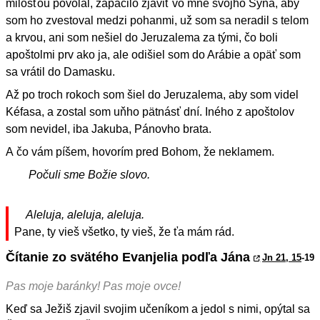
milosťou povolal, zapáčilo zjaviť vo mne svojho Syna, aby
som ho zvestoval medzi pohanmi, už som sa neradil s telom
a krvou, ani som nešiel do Jeruzalema za tými, čo boli
apoštolmi prv ako ja, ale odišiel som do Arábie a opäť som
sa vrátil do Damasku.
Až po troch rokoch som šiel do Jeruzalema, aby som videl
Kéfasa, a zostal som uňho pätnásť dní. Iného z apoštolov
som nevidel, iba Jakuba, Pánovho brata.
A čo vám píšem, hovorím pred Bohom, že neklamem.
Počuli sme Božie slovo.
Aleluja, aleluja, aleluja.
Pane, ty vieš všetko, ty vieš, že ťa mám rád.
Čítanie zo svätého Evanjelia podľa Jána
Jn 21, 15
-19
Pas moje baránky! Pas moje ovce!
Keď sa Ježiš zjavil svojim učeníkom a jedol s nimi, opýtal sa