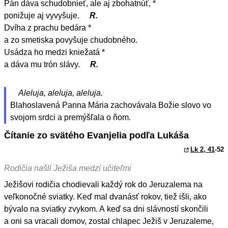
Pán dáva schudobnieť, ale aj zbohatnúť, *
ponižuje aj vyvyšuje.
R.
Dvíha z prachu bedára *
a zo smetiska povyšuje chudobného.
Usádza ho medzi kniežatá *
a dáva mu trón slávy.
R.
Aleluja, aleluja, aleluja.
Blahoslavená Panna Mária zachovávala Božie slovo vo
svojom srdci a premýšľala o ňom.
Čítanie zo svätého Evanjelia podľa Lukáša
Lk 2, 41
-52
Rodičia našli Ježiša medzi učiteľmi
Ježišovi rodičia chodievali každý rok do Jeruzalema na
veľkonočné sviatky. Keď mal dvanásť rokov, tiež išli, ako
bývalo na sviatky zvykom. A keď sa dni slávností skončili
a oni sa vracali domov, zostal chlapec Ježiš v Jeruzaleme,