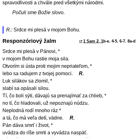
spravodlivosti a chvále pred všetkými národmi.
Počuli sme Božie slovo.
R.:
Srdce mi plesá v mojom Bohu.
Responzóriový žalm
1 Sam 2, 1
b-e. 4-5. 6-7. 8a-d
Srdce mi plesá v Pánovi, *
v mojom Bohu rastie moja sila.
Otvorím si ústa proti mojim nepriateľom, *
lebo sa radujem z tvojej pomoci.
R.
Luk silákov sa zlomil, *
slabí sa opásali silou.
Tí, čo boli sýti, dávajú sa prenajímať za chlieb, *
no tí, čo hladovali, už nepoznajú núdzu.
Neplodná rodí mnoho ráz *
a tá, čo má veľa detí, vädne.
R.
Pán dáva smrť i život, *
uvádza do ríše smrti a vyvádza naspäť.