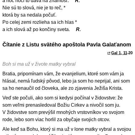
a noc noci to dáva na známosť.
R.
Nie sú to slová, nie je to reč, *
ktorá by sa nedala počuť.
Po celej zemi rozlieha sa ich hlas *
a ich slová až po končiny sveta.
R.
Čítanie z Listu svätého apoštola Pavla Galaťanom
Gal 1, 11
-20
Boh si ma už v živote matky vybral
Bratia, pripomínam vám, že evanjelium, ktoré som vám ja
hlásal, nemá ľudský pôvod, lebo ja som ho neprijal, ani som
sa ho nenaučil od človeka, ale zo zjavenia Ježiša Krista.
Veď ste počuli, ako som si kedysi počínal v židovstve: že
som veľmi prenasledoval Božiu Cirkev a nivočil som ju.
V židovstve som prevýšil mnohých vrstovníkov vo svojom
rode, lebo som viac horlil za obyčaje svojich otcov.
Ale keď sa Bohu, ktorý si ma už v lone matky vybral a svojou