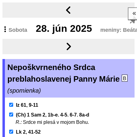
28.
jún 2025
Sobota
meniny: Beát
Nepoškvrneného Srdca
preblahoslavenej Panny Márie
B
(spomienka)
Iz 61, 9-11
(Ch) 1 Sam 2, 1b-e. 4-5. 6-7. 8a-d
R.:
Srdce mi plesá v mojom Bohu.
Lk 2, 41-52