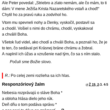
Ale Peter povedal: „Striebro a zlato nemám, ale čo mám, to ti
dám: V mene Ježiša Krista Nazaretského vstaň a choď!“
Chytil ho za pravú ruku a zodvihol ho.
Vtom mu spevneli nohy a členky, vyskočil, postavil sa
a chodil. Vošiel s nimi do chrámu, chodil, vyskakoval
a chválil Boha.
Všetok ľud videl, ako chodí a chváli Boha, a poznali ho, že je
to ten, čo sedával pri Krásnej bráne chrámu a žobral.
A naplnil ich úžas a vzrušenie nad tým, čo sa s ním stalo.
Počuli sme Božie slovo.
R.:
Po celej zemi rozlieha sa ich hlas.
Responzóriový žalm
Ž 19, 2
-3. 4-5
Nebesia rozprávajú o sláve Boha *
a obloha hlása dielo jeho rúk.
Deň dňu o tom podáva správu *