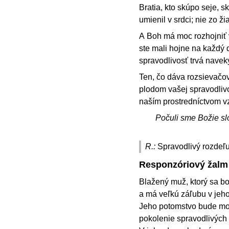
Bratia, kto skúpo seje, s
umienil v srdci; nie zo ž
A Boh má moc rozhojniť v
ste mali hojne na každý 
spravodlivosť trvá naveky
Ten, čo dáva rozsievačov
plodom vašej spravodlivo
naším prostredníctvom 
Počuli sme Božie sl
R.:
Spravodlivý rozdeľu
Responzóriový žalm
Blažený muž, ktorý sa bo
a má veľkú záľubu v jeho
Jeho potomstvo bude mo
pokolenie spravodlivýc