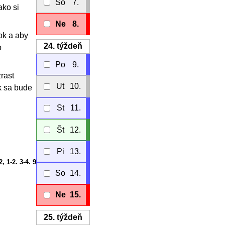
So
7.
ako si
Ne
8.
ok a aby
24.
týždeň
o
Po
9.
rast
Ut
10.
k sa bude
St
11.
Št
12.
Pi
13.
2, 1
-2. 3-4. 9
So
14.
Ne
15.
25.
týždeň