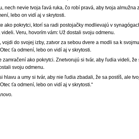
, nech nevie tvoja ľavá ruka, čo robí pravá, aby tvoja almužna 
ení, lebo on vidí aj v skrytosti.
e ako pokrytci, ktorí sa radi postojačky modlievajú v synagógac
a videli. Veru, hovorím vám: Už dostali svoju odmenu.
, vojdi do svojej izby, zatvor za sebou dvere a modli sa k svojmu
j Otec ťa odmení, lebo on vidí aj v skrytosti.
 zamračení ako pokrytci. Znetvorujú si tvár, aby ľudia videli, že 
ostali svoju odmenu.
 hlavu a umy si tvár, aby nie ľudia zbadali, že sa postíš, ale tvo
j Otec ťa odmení, lebo on vidí aj v skrytosti.“
ánovo.