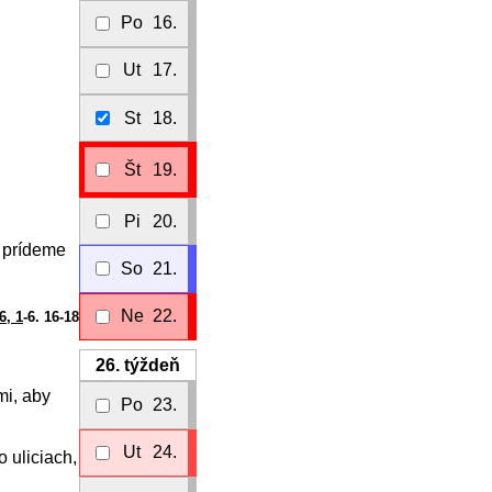
Po
16.
Ut
17.
St
18.
Št
19.
Pi
20.
a prídeme
So
21.
Ne
22.
6, 1
-6. 16-18
26.
týždeň
mi, aby
Po
23.
Ut
24.
 uliciach,