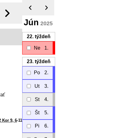
Jún
2025
22.
týždeň
Ne
1.
23.
týždeň
Po
2.
Ut
3.
vať
St
4.
Št
5.
2 Kor 9, 6
-11
Pi
6.