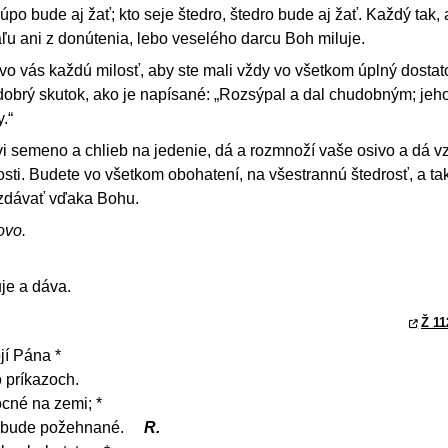
kúpo bude aj žať; kto seje štedro, štedro bude aj žať. Každý tak, 
iaľu ani z donútenia, lebo veselého darcu Boh miluje.
o vás každú milosť, aby ste mali vždy vo všetkom úplný dostat
dobrý skutok, ako je napísané: „Rozsýpal a dal chudobným; jeh
.“
i semeno a chlieb na jedenie, dá a rozmnoží vaše osivo a dá vz
sti. Budete vo všetkom obohatení, na všestrannú štedrosť, a ta
vzdávať vďaka Bohu.
ovo.
je a dáva.
Ž 11
jí Pána *
 príkazoch.
cné na zemi; *
h bude požehnané.
R.