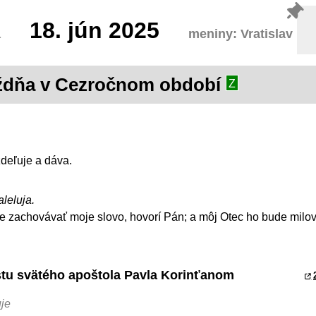
18.
jún 2025
a
meniny: Vratislav
ýždňa v Cezročnom období
Z
zdeľuje a dáva.
aleluja.
e zachovávať moje slovo, hovorí Pán; a môj Otec ho bude milo
istu svätého apoštola Pavla Korinťanom
je