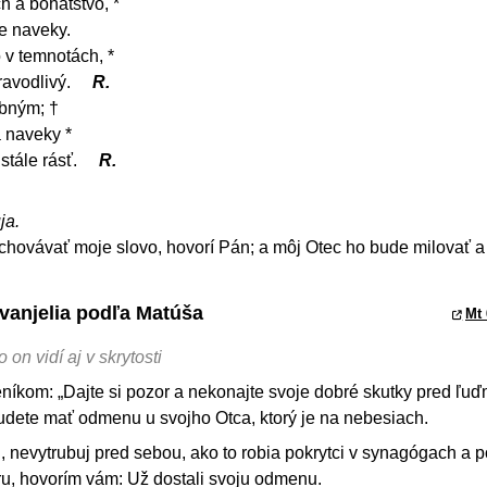
 a bohatstvo, *
e naveky.
 v temnotách, *
ravodlivý.
R.
bným; †
 naveky *
stále rásť.
R.
ja.
chovávať moje slovo, hovorí Pán; a môj Otec ho bude milovať 
Evanjelia podľa Matúša
Mt 
 on vidí aj v skrytosti
níkom: „Dajte si pozor a nekonajte svoje dobré skutky pred ľuď
udete mať odmenu u svojho Otca, ktorý je na nebesiach.
nevytrubuj pred sebou, ako to robia pokrytci v synagógach a po
Veru, hovorím vám: Už dostali svoju odmenu.