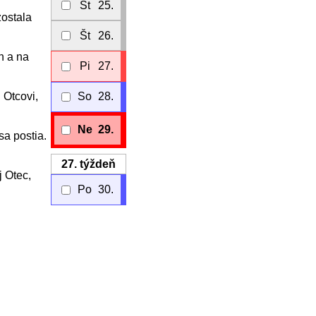
St
25.
zostala
Št
26.
h a na
Pi
27.
 Otcovi,
So
28.
Ne
29.
sa postia.
27.
týždeň
j Otec,
Po
30.