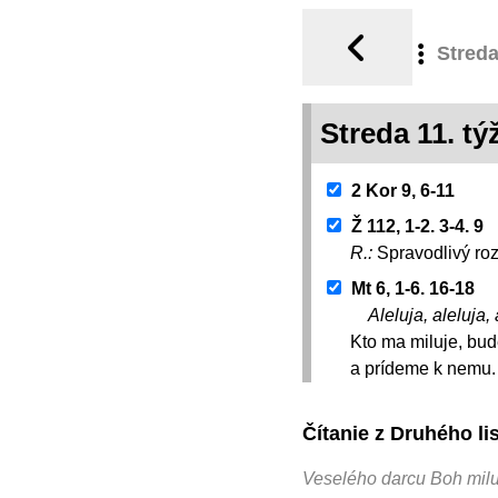
Stred
Streda 11. t
2 Kor 9, 6-11
Ž 112, 1-2. 3-4. 9
R.:
Spravodlivý ro
Mt 6, 1-6. 16-18
Aleluja, aleluja, 
Kto ma miluje, bud
a prídeme k nemu.
Čítanie z Druhého l
Veselého darcu Boh milu