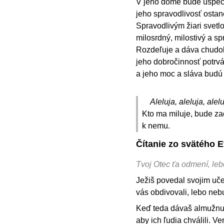
V jeho dome bude úspech
jeho spravodlivosť ostan
Spravodlivým žiari svetlo
milosrdný, milostivý a sp
Rozdeľuje a dáva chudo
jeho dobročinnosť potrvá
a jeho moc a sláva budú 
Aleluja, aleluja, alelu
Kto ma miluje, bude za
k nemu.
Čítanie zo svätého 
Tvoj Otec ťa odmení, lebo
Ježiš povedal svojim uče
vás obdivovali, lebo neb
Keď teda dávaš almužnu, 
aby ich ľudia chválili. 