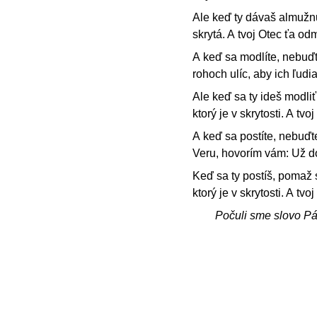
Ale keď ty dávaš almužnu
skrytá. A tvoj Otec ťa odm
A keď sa modlíte, nebuďt
rohoch ulíc, aby ich ľudi
Ale keď sa ty ideš modliť
ktorý je v skrytosti. A tvo
A keď sa postíte, nebuďte
Veru, hovorím vám: Už d
Keď sa ty postíš, pomaž si
ktorý je v skrytosti. A tvo
Počuli sme slovo P