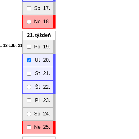
So
17.
Ne
18.
21.
týždeň
1. 12-13b. 21
Po
19.
Ut
20.
St
21.
Št
22.
Pi
23.
So
24.
Ne
25.