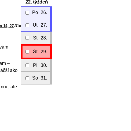
22.
týždeň
Po
26.
Ut
27.
n 14, 27
-31a
St
28.
 vám
Št
29.
zam –
Pi
30.
väčší ako
So
31.
moc, ale