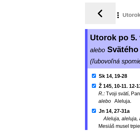
Utoro
Utorok po 5.
Svätého
alebo
(ľubovoľná spomi
Sk 14, 19-28
Ž 145, 10-11. 12-1
R.:
Tvoji svätí, Pa
alebo
Aleluja.
Jn 14, 27-31a
Aleluja, aleluja, 
Mesiáš musel trpieť