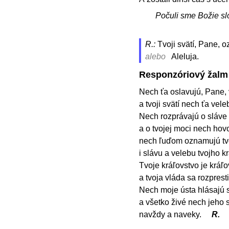
Počuli sme Božie sl
R.:
Tvoji svätí, Pane, 
alebo
Aleluja.
Responzóriový žalm
Nech ťa oslavujú, Pane, v
a tvoji svätí nech ťa vele
Nech rozprávajú o sláve 
a o tvojej moci nech hov
nech ľuďom oznamujú tvo
i slávu a velebu tvojho k
Tvoje kráľovstvo je kráľo
a tvoja vláda sa rozprest
Nech moje ústa hlásajú 
a všetko živé nech jeho 
navždy a naveky.
R.