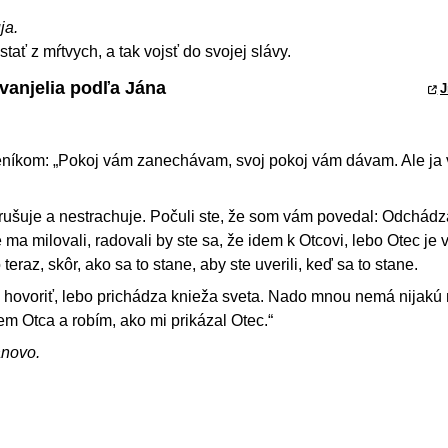
ja.
tať z mŕtvych, a tak vojsť do svojej slávy.
vanjelia podľa Jána
J
eníkom: „Pokoj vám zanechávam, svoj pokoj vám dávam. Ale ja
ušuje a nestrachuje. Počuli ste, že som vám povedal: Odchád
ma milovali, radovali by ste sa, že idem k Otcovi, lebo Otec je 
eraz, skôr, ako sa to stane, aby ste uverili, keď sa to stane.
hovoriť, lebo prichádza knieža sveta. Nado mnou nemá nijakú 
em Otca a robím, ako mi prikázal Otec.“
ánovo.