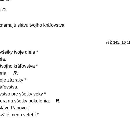
ovo.
oznamujú slávu tvojho kráľovstva.
Ž 145, 10
-1
šetky tvoje diela *
bia.
tvojho kráľovstva *
oria;
R.
je zázraky *
ráľovstva.
vstvo pre všetky veky *
iera na všetky pokolenia.
R.
slávu Pánovu †
sväté meno velebí *