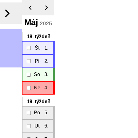
Máj
2025
18.
týždeň
Št
1.
Pi
2.
So
3.
Ne
4.
19.
týždeň
Po
5.
Ut
6.