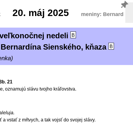
20.
máj 2025
k
meniny: Bernard
 veľkonočnej nedeli
B
 Bernardína Sienského, kňaza
B
enka)
3b. 21
ne, oznamujú slávu tvojho kráľovstva.
aleluja.
 a vstať z mŕtvych, a tak vojsť do svojej slávy.