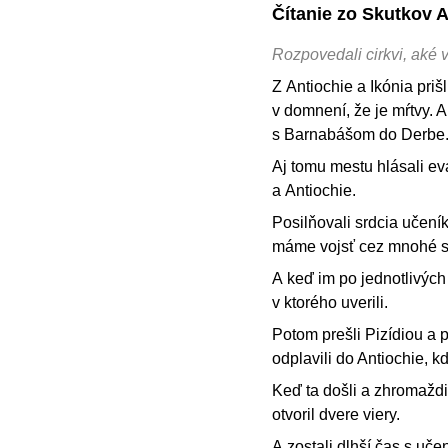
Čítanie zo Skutkov 
Rozpovedali cirkvi, aké v
Z Antiochie a Ikónia priš
v domnení, že je mŕtvy. A
s Barnabášom do Derbe
Aj tomu mestu hlásali eva
a Antiochie.
Posilňovali srdcia učení
máme vojsť cez mnohé s
A keď im po jednotlivých 
v ktorého uverili.
Potom prešli Pizídiou a pr
odplavili do Antiochie, kd
Keď ta došli a zhromaždi
otvoril dvere viery.
A zostali dlhší čas s uče