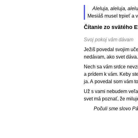
Aleluja, aleluja, alelu
Mesiáš musel trpieť a vs
Čítanie zo svätého E
Svoj pokoj vám dávam
Ježiš povedal svojim uč
nedávam, ako svet dáva.
Nech sa vám srdce nevzr
a prídem k vám. Keby ste 
ja. A povedal som vám to t
Už s vami nebudem veľa 
svet má poznať, že miluj
Počuli sme slovo P