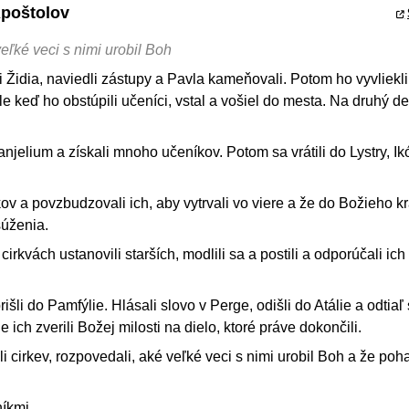
Apoštolov
eľké veci s nimi urobil Boh
li Židia, naviedli zástupy a Pavla kameňovali. Potom ho vyvliekl
le keď ho obstúpili učeníci, vstal a vošiel do mesta. Na druhý de
.
njelium a získali mnoho učeníkov. Potom sa vrátili do Lystry, Ik
kov a povzbudzovali ich, aby vytrvali vo viere a že do Božieho k
úženia.
cirkvách ustanovili starších, modlili sa a postili a odporúčali ich
išli do Pamfýlie. Hlásali slovo v Perge, odišli do Atálie a odtiaľ
e ich zverili Božej milosti na dielo, ktoré práve dokončili.
li cirkev, rozpovedali, aké veľké veci s nimi urobil Boh a že po
níkmi.