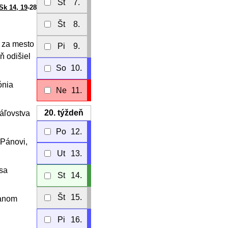
St
7.
Sk 14, 19
-28
Št
8.
i za mesto
Pi
9.
ň odišiel
So
10.
ónia
Ne
11.
20.
týždeň
ráľovstva
Po
12.
 Pánovi,
Ut
13.
 sa
St
14.
Št
15.
hanom
Pi
16.