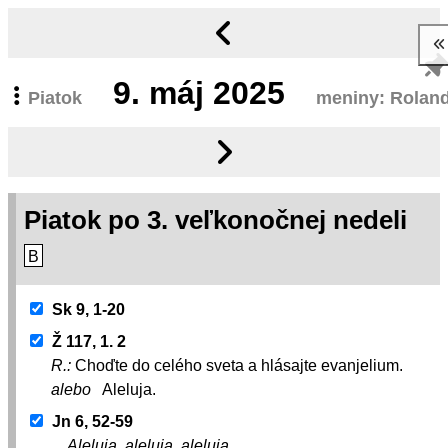
9.
máj 2025
Piatok
meniny: Rolan
Piatok po 3. veľkonočnej nedeli
B
Sk 9, 1-20
Ž 117, 1. 2
R.:
Choďte do celého sveta a hlásajte evanjelium.
alebo
Aleluja.
Jn 6, 52-59
Aleluja, aleluja, aleluja.