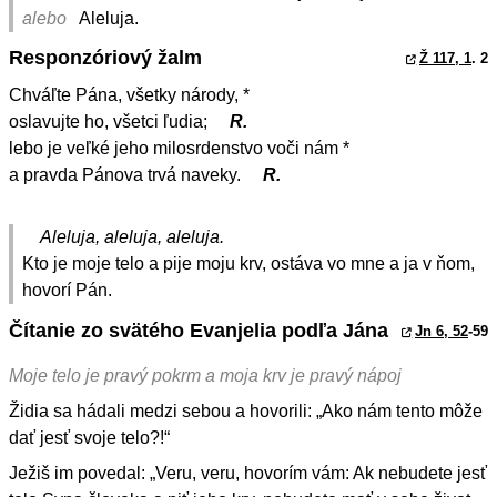
alebo
Aleluja.
Responzóriový žalm
Ž 117, 1
. 2
Chváľte Pána, všetky národy, *
oslavujte ho, všetci ľudia;
R.
lebo je veľké jeho milosrdenstvo voči nám *
a pravda Pánova trvá naveky.
R.
Aleluja, aleluja, aleluja.
Kto je moje telo a pije moju krv, ostáva vo mne a ja v ňom,
hovorí Pán.
Čítanie zo svätého Evanjelia podľa Jána
Jn 6, 52
-59
Moje telo je pravý pokrm a moja krv je pravý nápoj
Židia sa hádali medzi sebou a hovorili: „Ako nám tento môže
dať jesť svoje telo?!“
Ježiš im povedal: „Veru, veru, hovorím vám: Ak nebudete jesť