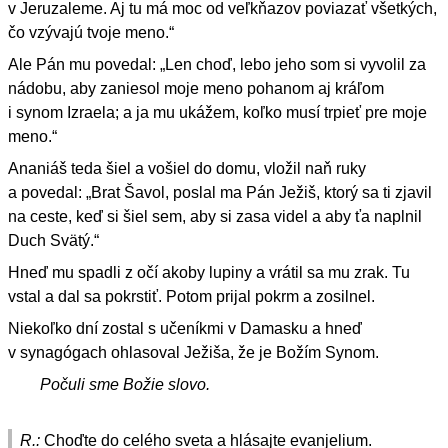
v Jeruzaleme. Aj tu má moc od veľkňazov poviazať všetkých,
čo vzývajú tvoje meno.“
Ale Pán mu povedal: „Len choď, lebo jeho som si vyvolil za
nádobu, aby zaniesol moje meno pohanom aj kráľom
i synom Izraela; a ja mu ukážem, koľko musí trpieť pre moje
meno.“
Ananiáš teda šiel a vošiel do domu, vložil naň ruky
a povedal: „Brat Šavol, poslal ma Pán Ježiš, ktorý sa ti zjavil
na ceste, keď si šiel sem, aby si zasa videl a aby ťa naplnil
Duch Svätý.“
Hneď mu spadli z očí akoby lupiny a vrátil sa mu zrak. Tu
vstal a dal sa pokrstiť. Potom prijal pokrm a zosilnel.
Niekoľko dní zostal s učeníkmi v Damasku a hneď
v synagógach ohlasoval Ježiša, že je Božím Synom.
Počuli sme Božie slovo.
R.:
Choďte do celého sveta a hlásajte evanjelium.