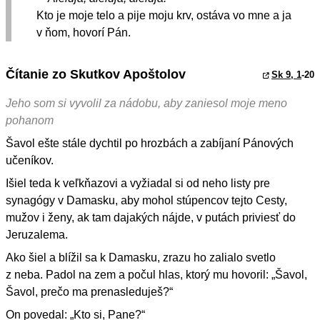
Kto je moje telo a pije moju krv, ostáva vo mne a ja
v ňom, hovorí Pán.
Čítanie zo Skutkov Apoštolov
Sk 9, 1
-20
Jeho som si vyvolil za nádobu, aby zaniesol moje meno
pohanom
Šavol ešte stále dychtil po hrozbách a zabíjaní Pánových
učeníkov.
Išiel teda k veľkňazovi a vyžiadal si od neho listy pre
synagógy v Damasku, aby mohol stúpencov tejto Cesty,
mužov i ženy, ak tam dajakých nájde, v putách priviesť do
Jeruzalema.
Ako šiel a blížil sa k Damasku, zrazu ho zalialo svetlo
z neba. Padol na zem a počul hlas, ktorý mu hovoril: „Šavol,
Šavol, prečo ma prenasleduješ?“
On povedal: „Kto si, Pane?“