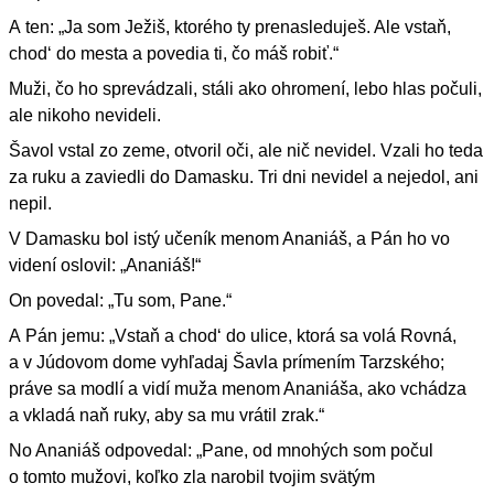
A ten: „Ja som Ježiš, ktorého ty prenasleduješ. Ale vstaň,
chod‘ do mesta a povedia ti, čo máš robiť.“
Muži, čo ho sprevádzali, stáli ako ohromení, lebo hlas počuli,
ale nikoho nevideli.
Šavol vstal zo zeme, otvoril oči, ale nič nevidel. Vzali ho teda
za ruku a zaviedli do Damasku. Tri dni nevidel a nejedol, ani
nepil.
V Damasku bol istý učeník menom Ananiáš, a Pán ho vo
videní oslovil: „Ananiáš!“
On povedal: „Tu som, Pane.“
A Pán jemu: „Vstaň a chod‘ do ulice, ktorá sa volá Rovná,
a v Júdovom dome vyhľadaj Šavla prímením Tarzského;
práve sa modlí a vidí muža menom Ananiáša, ako vchádza
a vkladá naň ruky, aby sa mu vrátil zrak.“
No Ananiáš odpovedal: „Pane, od mnohých som počul
o tomto mužovi, koľko zla narobil tvojim svätým