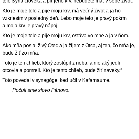
telo Syna človeka a piť jeho krv, nebudete mať v sebe život.
Kto je moje telo a pije moju krv, má večný život a ja ho
vzkriesim v posledný deň. Lebo moje telo je pravý pokrm
a moja krv je pravý nápoj.
Kto je moje telo a pije moju krv, ostáva vo mne a ja v ňom.
Ako mňa poslal živý Otec a ja žijem z Otca, aj ten, čo mňa je,
bude žiť zo mňa.
Toto je ten chlieb, ktorý zostúpil z neba, a nie aký jedli
otcovia a pomreli. Kto je tento chlieb, bude žiť naveky.“
Toto povedal v synagóge, keď učil v Kafarnaume.
Počuli sme slovo Pánovo.