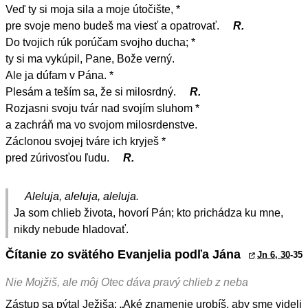
Veď ty si moja sila a moje útočište, *
pre svoje meno budeš ma viesť a opatrovať.
R.
Do tvojich rúk porúčam svojho ducha; *
ty si ma vykúpil, Pane, Bože verný.
Ale ja dúfam v Pána. *
Plesám a teším sa, že si milosrdný.
R.
Rozjasni svoju tvár nad svojím sluhom *
a zachráň ma vo svojom milosrdenstve.
Záclonou svojej tváre ich kryješ *
pred zúrivosťou ľudu.
R.
Aleluja, aleluja, aleluja.
Ja som chlieb života, hovorí Pán; kto prichádza ku mne,
nikdy nebude hladovať.
Čítanie zo svätého Evanjelia podľa Jána
Jn 6, 30
-35
Nie Mojžiš, ale môj Otec dáva pravý chlieb z neba
Zástup sa pýtal Ježiša: „Aké znamenie urobíš, aby sme videli