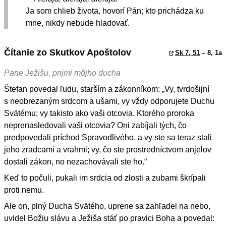
Ja som chlieb života, hovorí Pán; kto prichádza ku
mne, nikdy nebude hladovať.
Čítanie zo Skutkov Apoštolov
Sk 7, 51
– 8, 1a
Pane Ježišu, prijmi môjho ducha
Štefan povedal ľudu, starším a zákonníkom: „Vy, tvrdošijní
s neobrezaným srdcom a ušami, vy vždy odporujete Duchu
Svätému; vy takisto ako vaši otcovia. Ktorého proroka
neprenasledovali vaši otcovia? Oni zabíjali tých, čo
predpovedali príchod Spravodlivého, a vy ste sa teraz stali
jeho zradcami a vrahmi; vy, čo ste prostredníctvom anjelov
dostali zákon, no nezachovávali ste ho.“
Keď to počuli, pukali im srdcia od zlosti a zubami škrípali
proti nemu.
Ale on, plný Ducha Svätého, uprene sa zahľadel na nebo,
uvidel Božiu slávu a Ježiša stáť po pravici Boha a povedal: