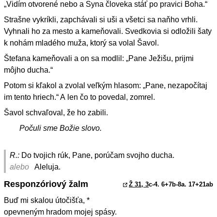
„Vidím otvorené nebo a Syna človeka stáť po pravici Boha.“
Strašne vykríkli, zapchávali si uši a všetci sa naňho vrhli.
Vyhnali ho za mesto a kameňovali. Svedkovia si odložili šaty
k nohám mladého muža, ktorý sa volal Šavol.
Štefana kameňovali a on sa modlil: „Pane Ježišu, prijmi
môjho ducha.“
Potom si kľakol a zvolal veľkým hlasom: „Pane, nezapočítaj
im tento hriech.“ A len čo to povedal, zomrel.
Šavol schvaľoval, že ho zabili.
Počuli sme Božie slovo.
R.:
Do tvojich rúk, Pane, porúčam svojho ducha.
alebo
Aleluja.
Responzóriový žalm
Ž 31, 3
c-4. 6+7b-8a. 17+21ab
Buď mi skalou útočišťa, *
opevneným hradom mojej spásy.