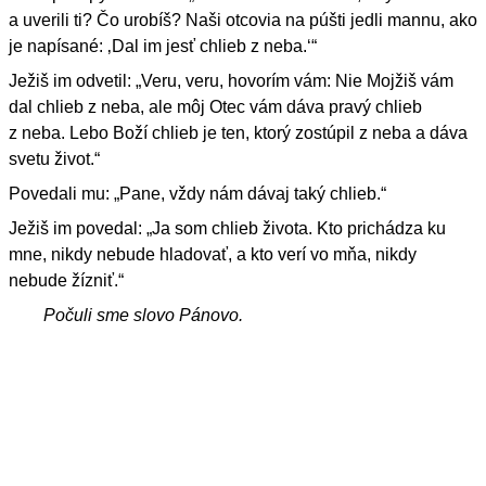
a uverili ti? Čo urobíš? Naši otcovia na púšti jedli mannu, ako
je napísané: ‚Dal im jesť chlieb z neba.‘“
Ježiš im odvetil: „Veru, veru, hovorím vám: Nie Mojžiš vám
dal chlieb z neba, ale môj Otec vám dáva pravý chlieb
z neba. Lebo Boží chlieb je ten, ktorý zostúpil z neba a dáva
svetu život.“
Povedali mu: „Pane, vždy nám dávaj taký chlieb.“
Ježiš im povedal: „Ja som chlieb života. Kto prichádza ku
mne, nikdy nebude hladovať, a kto verí vo mňa, nikdy
nebude žízniť.“
Počuli sme slovo Pánovo.