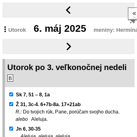
6.
máj 2025
Utorok
meniny: Hermín
Utorok po 3. veľkonočnej nedeli
B
Sk 7, 51 – 8, 1a
Ž 31, 3c-4. 6+7b-8a. 17+21ab
R.:
Do tvojich rúk, Pane, porúčam svojho ducha.
alebo
Aleluja.
Jn 6, 30-35
Aleluja, aleluja, aleluja.