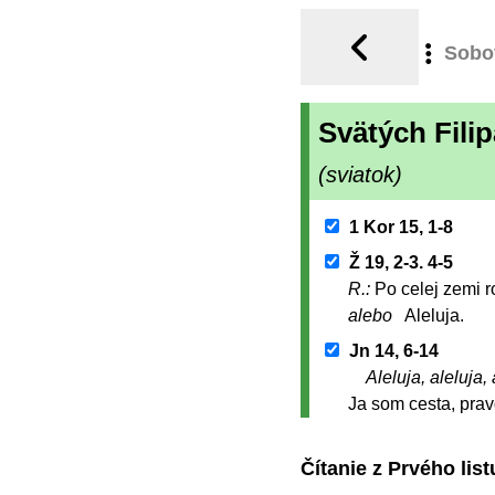
Sobo
Svätých Fili
(sviatok)
1 Kor 15, 1-8
Ž 19, 2-3. 4-5
R.:
Po celej zemi r
alebo
Aleluja.
Jn 14, 6-14
Aleluja, aleluja, 
Ja som cesta, pravd
Čítanie z Prvého li