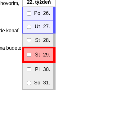
22.
týždeň
 hovorím,
Po
26.
Ut
27.
ude konať
St
28.
 ma budete
Št
29.
Pi
30.
So
31.