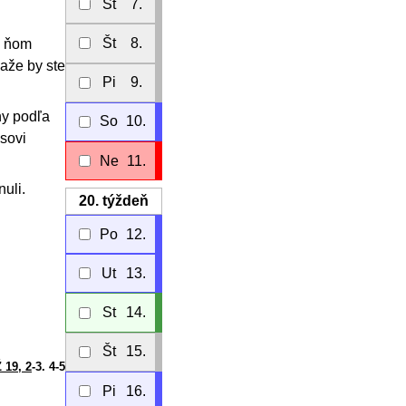
St
7.
Št
8.
v ňom
baže by ste
Pi
9.
hy podľa
So
10.
asovi
Ne
11.
nuli.
20.
týždeň
Po
12.
Ut
13.
St
14.
Št
15.
 19, 2
-3. 4-5
Pi
16.