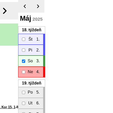
Máj
2025
18.
týždeň
Št
1.
Pi
2.
So
3.
Ne
4.
19.
týždeň
Po
5.
Ut
6.
1 Kor 15, 1
-8