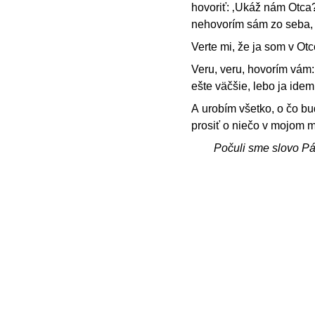
hovoriť: ‚Ukáž nám Otca?
nehovorím sám zo seba, a
Verte mi, že ja som v Otc
Veru, veru, hovorím vám:
ešte väčšie, lebo ja idem
A urobím všetko, o čo b
prosiť o niečo v mojom m
Počuli sme slovo P