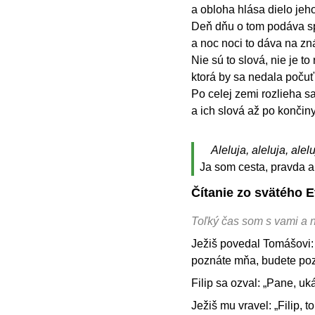
a obloha hlása dielo jeho
Deň dňu o tom podáva s
a noc noci to dáva na z
Nie sú to slová, nie je to 
ktorá by sa nedala počuť
Po celej zemi rozlieha sa
a ich slová až po končin
Aleluja, aleluja, alelu
Ja som cesta, pravda a ž
Čítanie zo svätého E
Toľký čas som s vami a
Ježiš povedal Tomášovi: 
poznáte mňa, budete pozn
Filip sa ozval: „Pane, u
Ježiš mu vravel: „Filip,