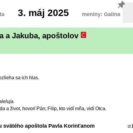
3.
máj 2025
ta
meniny: Galina
pa a Jakuba, apoštolov
Č
ozlieha sa ich hlas.
aleluja.
a a život, hovorí Pán; Filip, kto vidí mňa, vidí Otca.
stu svätého apoštola Pavla Korinťanom