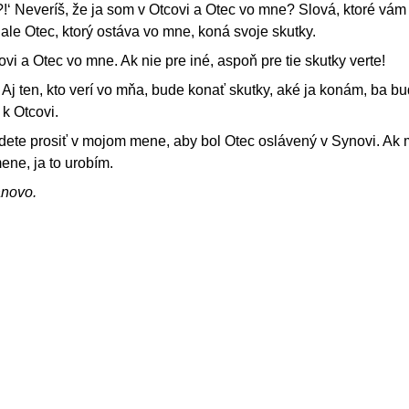
!‘ Neveríš, že ja som v Otcovi a Otec vo mne? Slová, ktoré vám
le Otec, ktorý ostáva vo mne, koná svoje skutky.
ovi a Otec vo mne. Ak nie pre iné, aspoň pre tie skutky verte!
 Aj ten, kto verí vo mňa, bude konať skutky, aké ja konám, ba b
 k Otcovi.
udete prosiť v mojom mene, aby bol Otec oslávený v Synovi. Ak
ene, ja to urobím.
ánovo.