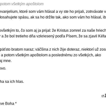
a potom všetkým apoštolom
vanjelium, ktoré som vám hlásal a vy ste ho prijali, zotrvávate 
osahujete spásu, ak sa ho držíte tak, ako som vám ho hlásal, i
etkým to, čo som aj ja prijal: že Kristus zomrel za naše hriec
a že bol tretieho dňa vzkriesený podľa Písem, že sa zjavil Kéf
päťsto bratom naraz; väčšina z nich žije doteraz, niektorí už zos
i a potom všetkým apoštolom a poslednému zo všetkých, ako
aj mne.
ovo.
ha sa ich hlas.
Ž
áve Boha *