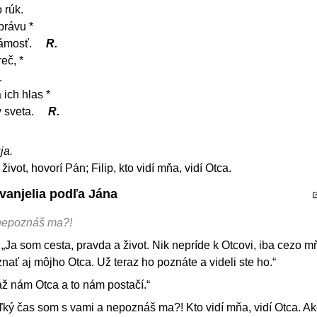
 rúk.
právu *
námosť.
R.
reč, *
.
 ich hlas *
y sveta.
R.
ja.
ivot, hovorí Pán; Filip, kto vidí mňa, vidí Otca.
vanjelia podľa Jána
 nepoznáš ma?!
„Ja som cesta, pravda a život. Nik nepríde k Otcovi, iba cezo m
ať aj môjho Otca. Už teraz ho poznáte a videli ste ho.“
káž nám Otca a to nám postačí.“
 toľký čas som s vami a nepoznáš ma?! Kto vidí mňa, vidí Otca. 