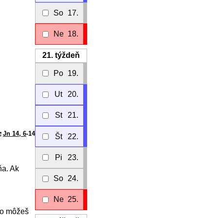
So
17.
Ne
18.
21.
týždeň
Po
19.
Ut
20.
St
21.
Jn 14, 6
-14
Št
22.
Pi
23.
ňa. Ak
So
24.
Ne
25.
Ako môžeš