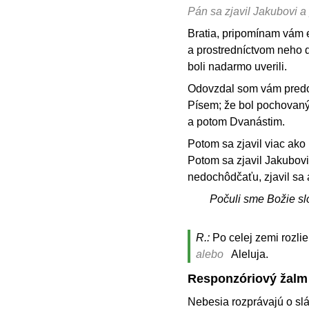
Pán sa zjavil Jakubovi 
Bratia, pripomínam vám e
a prostredníctvom neho d
boli nadarmo uverili.
Odovzdal som vám predovš
Písem; že bol pochovaný 
a potom Dvanástim.
Potom sa zjavil viac ako 
Potom sa zjavil Jakubov
nedochôdčaťu, zjavil sa 
Počuli sme Božie sl
R.:
Po celej zemi rozlie
alebo
Aleluja.
Responzóriový žalm
Nebesia rozprávajú o sl