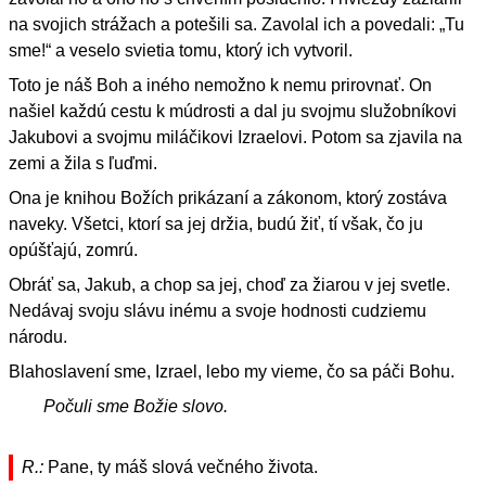
na svojich strážach a potešili sa. Zavolal ich a povedali: „Tu
sme!“ a veselo svietia tomu, ktorý ich vytvoril.
Toto je náš Boh a iného nemožno k nemu prirovnať. On
našiel každú cestu k múdrosti a dal ju svojmu služobníkovi
Jakubovi a svojmu miláčikovi Izraelovi. Potom sa zjavila na
zemi a žila s ľuďmi.
Ona je knihou Božích prikázaní a zákonom, ktorý zostáva
naveky. Všetci, ktorí sa jej držia, budú žiť, tí však, čo ju
opúšťajú, zomrú.
Obráť sa, Jakub, a chop sa jej, choď za žiarou v jej svetle.
Nedávaj svoju slávu inému a svoje hodnosti cudziemu
národu.
Blahoslavení sme, Izrael, lebo my vieme, čo sa páči Bohu.
Počuli sme Božie slovo.
R.:
Pane, ty máš slová večného života.