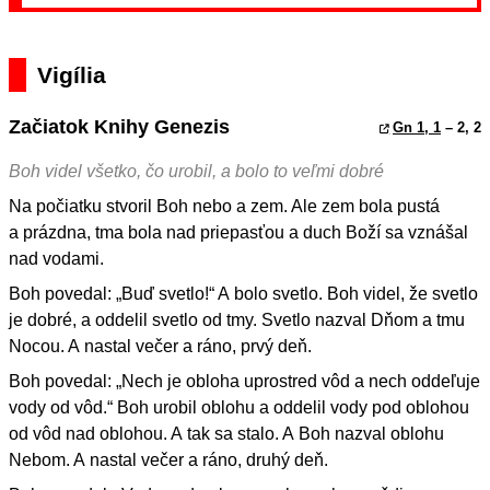
Vigília
Začiatok Knihy Genezis
Gn 1, 1
– 2, 2
Boh videl všetko, čo urobil, a bolo to veľmi dobré
Na počiatku stvoril Boh nebo a zem. Ale zem bola pustá
a prázdna, tma bola nad priepasťou a duch Boží sa vznášal
nad vodami.
Boh povedal: „Buď svetlo!“ A bolo svetlo. Boh videl, že svetlo
je dobré, a oddelil svetlo od tmy. Svetlo nazval Dňom a tmu
Nocou. A nastal večer a ráno, prvý deň.
Boh povedal: „Nech je obloha uprostred vôd a nech oddeľuje
vody od vôd.“ Boh urobil oblohu a oddelil vody pod oblohou
od vôd nad oblohou. A tak sa stalo. A Boh nazval oblohu
Nebom. A nastal večer a ráno, druhý deň.