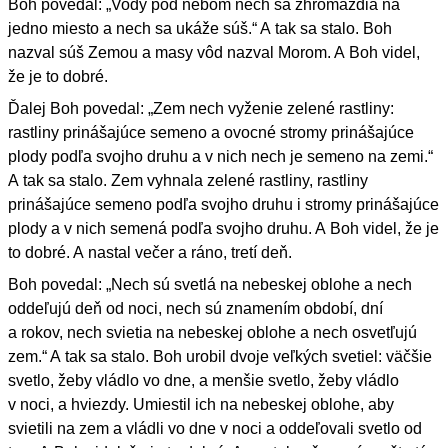
Boh povedal: „Vody pod nebom nech sa zhromaždia na
jedno miesto a nech sa ukáže súš.“ A tak sa stalo. Boh
nazval súš Zemou a masy vôd nazval Morom. A Boh videl,
že je to dobré.
Ďalej Boh povedal: „Zem nech vyženie zelené rastliny:
rastliny prinášajúce semeno a ovocné stromy prinášajúce
plody podľa svojho druhu a v nich nech je semeno na zemi.“
A tak sa stalo. Zem vyhnala zelené rastliny, rastliny
prinášajúce semeno podľa svojho druhu i stromy prinášajúce
plody a v nich semená podľa svojho druhu. A Boh videl, že je
to dobré. A nastal večer a ráno, tretí deň.
Boh povedal: „Nech sú svetlá na nebeskej oblohe a nech
oddeľujú deň od noci, nech sú znamením období, dní
a rokov, nech svietia na nebeskej oblohe a nech osvetľujú
zem.“ A tak sa stalo. Boh urobil dvoje veľkých svetiel: väčšie
svetlo, žeby vládlo vo dne, a menšie svetlo, žeby vládlo
v noci, a hviezdy. Umiestil ich na nebeskej oblohe, aby
svietili na zem a vládli vo dne v noci a oddeľovali svetlo od