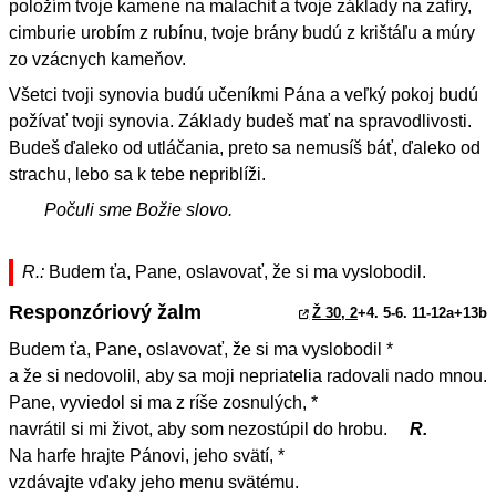
položím tvoje kamene na malachit a tvoje základy na zafíry,
cimburie urobím z rubínu, tvoje brány budú z krištáľu a múry
zo vzácnych kameňov.
Všetci tvoji synovia budú učeníkmi Pána a veľký pokoj budú
požívať tvoji synovia. Základy budeš mať na spravodlivosti.
Budeš ďaleko od utláčania, preto sa nemusíš báť, ďaleko od
strachu, lebo sa k tebe nepriblíži.
Počuli sme Božie slovo.
R.:
Budem ťa, Pane, oslavovať, že si ma vyslobodil.
Responzóriový žalm
Ž 30, 2
+4. 5-6. 11-12a+13b
Budem ťa, Pane, oslavovať, že si ma vyslobodil *
a že si nedovolil, aby sa moji nepriatelia radovali nado mnou.
Pane, vyviedol si ma z ríše zosnulých, *
navrátil si mi život, aby som nezostúpil do hrobu.
R.
Na harfe hrajte Pánovi, jeho svätí, *
vzdávajte vďaky jeho menu svätému.