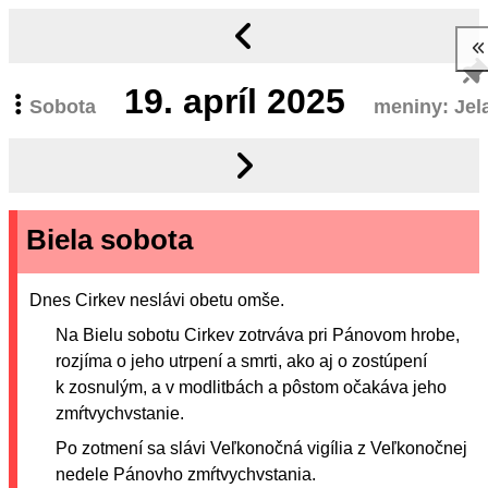
19.
apríl 2025
Sobota
meniny: Jel
Biela sobota
Dnes Cirkev neslávi obetu omše.
Na Bielu sobotu Cirkev zotrváva pri Pánovom hrobe,
rozjíma o jeho utrpení a smrti, ako aj o zostúpení
k zosnulým, a v modlitbách a pôstom očakáva jeho
zmŕtvychvstanie.
Po zotmení sa slávi Veľkonočná vigília z Veľkonočnej
nedele Pánovho zmŕtvychvstania.