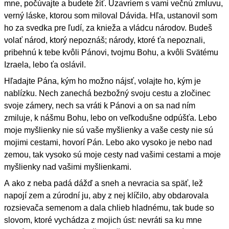
mne, počúvajte a budete žiť. Uzavriem s vami večnú zmluvu,
verný láske, ktorou som miloval Dávida. Hľa, ustanovil som
ho za svedka pre ľudí, za knieža a vládcu národov. Budeš
volať národ, ktorý nepoznáš; národy, ktoré ťa nepoznali,
pribehnú k tebe kvôli Pánovi, tvojmu Bohu, a kvôli Svätému
Izraela, lebo ťa oslávil.
Hľadajte Pána, kým ho možno nájsť, volajte ho, kým je
nablízku. Nech zanechá bezbožný svoju cestu a zločinec
svoje zámery, nech sa vráti k Pánovi a on sa nad ním
zmiluje, k nášmu Bohu, lebo on veľkodušne odpúšťa. Lebo
moje myšlienky nie sú vaše myšlienky a vaše cesty nie sú
mojimi cestami, hovorí Pán. Lebo ako vysoko je nebo nad
zemou, tak vysoko sú moje cesty nad vašimi cestami a moje
myšlienky nad vašimi myšlienkami.
A ako z neba padá dážď a sneh a nevracia sa späť, lež
napojí zem a zúrodní ju, aby z nej klíčilo, aby obdarovala
rozsievača semenom a dala chlieb hladnému, tak bude so
slovom, ktoré vychádza z mojich úst: nevráti sa ku mne