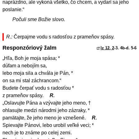
naprázdno, ale vykoná všetko, čo chcem, a vydarí sa jeho
poslanie.“
Počuli sme Božie slovo.
R.:
Čerpajme vodu s radosťou z prameňov spásy.
Responzóriový žalm
Iz 12, 2
-3. 4b-d. 5-6
„Hľa, Boh je moja spása; *
dúfam a nebojím sa,
lebo moja sila a chvála je Pán, *
on sa mi stal záchrancom.“
Budete čerpať vodu s radosťou *
z prameňov spásy.
R.
„Oslavujte Pána a vzývajte jeho meno, †
ohlasujte medzi národmi jeho zázraky, *
pamätajte, že jeho meno je vznešené.
R.
Spievajte Pánovi, lebo urobil veľké veci; *
nech je to známe po celej zemi.