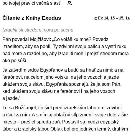
po tvojej pravici večná slasť.
R.
Čítanie z Knihy Exodus
Ex 14, 15
– 15, 1a
Izraeliti šli stredom mora po suchu
Pán povedal Mojžišovi: „Čo voláš ku mne? Povedz
Izraelitom, aby sa pohli. Ty zdvihni svoju palicu a vystri ruku
nad more a rozdeľ ho, aby Izraeliti mohli prejsť stredom mora
ako po súši.
Ja zatvrdím srdce Egypťanov a budú sa hnať za nimi; a na
faraónovi, na celom jeho vojsku, na jeho vozoch a jazde
ukážem svoju slávu. Egypťania spoznajú, že ja som Pán,
keď ukážem svoju slávu na faraónovi i na jeho vozoch
a jazde.“
Tu sa Boží anjel, čo šiel pred izraelským táborom, zdvihol
a išiel za ním. A s ním aj oblačný stĺp zmenil svoje doterajšie
miesto – prešiel spredu zaň. Postavil sa medzi egyptský
tábor a izraelský tábor. Oblak bol pre jedných temný, druhým