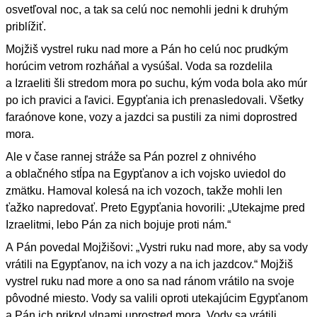
osvetľoval noc, a tak sa celú noc nemohli jedni k druhým
priblížiť.
Mojžiš vystrel ruku nad more a Pán ho celú noc prudkým
horúcim vetrom rozháňal a vysúšal. Voda sa rozdelila
a Izraeliti šli stredom mora po suchu, kým voda bola ako múr
po ich pravici a ľavici. Egypťania ich prenasledovali. Všetky
faraónove kone, vozy a jazdci sa pustili za nimi doprostred
mora.
Ale v čase rannej stráže sa Pán pozrel z ohnivého
a oblačného stĺpa na Egypťanov a ich vojsko uviedol do
zmätku. Hamoval kolesá na ich vozoch, takže mohli len
ťažko napredovať. Preto Egypťania hovorili: „Utekajme pred
Izraelitmi, lebo Pán za nich bojuje proti nám.“
A Pán povedal Mojžišovi: „Vystri ruku nad more, aby sa vody
vrátili na Egypťanov, na ich vozy a na ich jazdcov.“ Mojžiš
vystrel ruku nad more a ono sa nad ránom vrátilo na svoje
pôvodné miesto. Vody sa valili oproti utekajúcim Egypťanom
a Pán ich prikryl vlnami uprostred mora. Vody sa vrátili