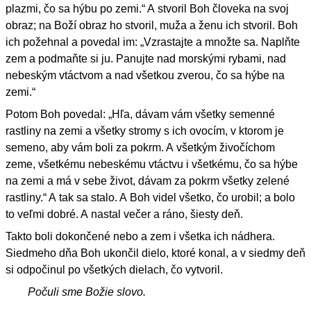
plazmi, čo sa hýbu po zemi.“ A stvoril Boh človeka na svoj
obraz; na Boží obraz ho stvoril, muža a ženu ich stvoril. Boh
ich požehnal a povedal im: „Vzrastajte a množte sa. Naplňte
zem a podmaňte si ju. Panujte nad morskými rybami, nad
nebeským vtáctvom a nad všetkou zverou, čo sa hýbe na
zemi.“
Potom Boh povedal: „Hľa, dávam vám všetky semenné
rastliny na zemi a všetky stromy s ich ovocím, v ktorom je
semeno, aby vám boli za pokrm. A všetkým živočíchom
zeme, všetkému nebeskému vtáctvu i všetkému, čo sa hýbe
na zemi a má v sebe život, dávam za pokrm všetky zelené
rastliny.“ A tak sa stalo. A Boh videl všetko, čo urobil; a bolo
to veľmi dobré. A nastal večer a ráno, šiesty deň.
Takto boli dokončené nebo a zem i všetka ich nádhera.
Siedmeho dňa Boh ukončil dielo, ktoré konal, a v siedmy deň
si odpočinul po všetkých dielach, čo vytvoril.
Počuli sme Božie slovo.