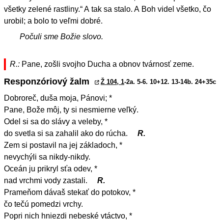
všetky zelené rastliny.“ A tak sa stalo. A Boh videl všetko, čo
urobil; a bolo to veľmi dobré.
Počuli sme Božie slovo.
R.:
Pane, zošli svojho Ducha a obnov tvárnosť zeme.
Responzóriový žalm
Ž 104, 1
-2a. 5-6. 10+12. 13-14b. 24+35c
Dobroreč, duša moja, Pánovi; *
Pane, Bože môj, ty si nesmierne veľký.
Odel si sa do slávy a veleby, *
do svetla si sa zahalil ako do rúcha.
R.
Zem si postavil na jej základoch, *
nevychýli sa nikdy-nikdy.
Oceán ju prikryl sťa odev, *
nad vrchmi vody zastali.
R.
Prameňom dávaš stekať do potokov, *
čo tečú pomedzi vrchy.
Popri nich hniezdi nebeské vtáctvo, *