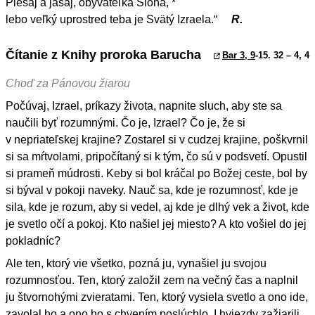
Plesaj a jasaj, obyvateľka Siona, *
lebo veľký uprostred teba je Svätý Izraela.“
R.
Čítanie z Knihy proroka Barucha
Bar 3, 9
-15. 32 – 4, 4
Choď za Pánovou žiarou
Počúvaj, Izrael, príkazy života, napnite sluch, aby ste sa
naučili byť rozumnými. Čo je, Izrael? Čo je, že si
v nepriateľskej krajine? Zostarel si v cudzej krajine, poškvrnil
si sa mŕtvolami, pripočítaný si k tým, čo sú v podsvetí. Opustil
si prameň múdrosti. Keby si bol kráčal po Božej ceste, bol by
si býval v pokoji naveky. Nauč sa, kde je rozumnosť, kde je
sila, kde je rozum, aby si vedel, aj kde je dlhý vek a život, kde
je svetlo očí a pokoj. Kto našiel jej miesto? A kto vošiel do jej
pokladníc?
Ale ten, ktorý vie všetko, pozná ju, vynašiel ju svojou
rozumnosťou. Ten, ktorý založil zem na večný čas a naplnil
ju štvornohými zvieratami. Ten, ktorý vysiela svetlo a ono ide,
zavolal ho a ono ho s chvením poslúchlo. I hviezdy zažiarili