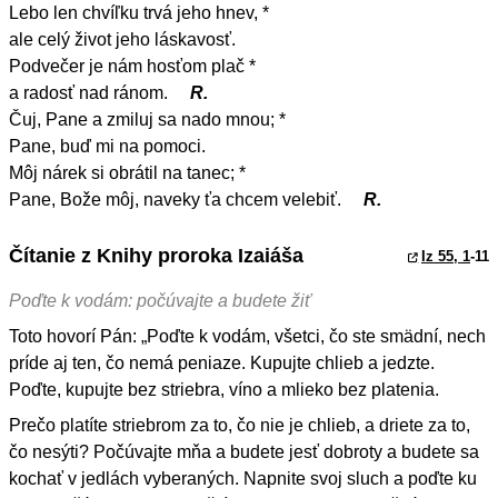
Lebo len chvíľku trvá jeho hnev, *
ale celý život jeho láskavosť.
Podvečer je nám hosťom plač *
a radosť nad ránom.
R.
Čuj, Pane a zmiluj sa nado mnou; *
Pane, buď mi na pomoci.
Môj nárek si obrátil na tanec; *
Pane, Bože môj, naveky ťa chcem velebiť.
R.
Čítanie z Knihy proroka Izaiáša
Iz 55, 1
-11
Poďte k vodám: počúvajte a budete žiť
Toto hovorí Pán: „Poďte k vodám, všetci, čo ste smädní, nech
príde aj ten, čo nemá peniaze. Kupujte chlieb a jedzte.
Poďte, kupujte bez striebra, víno a mlieko bez platenia.
Prečo platíte striebrom za to, čo nie je chlieb, a driete za to,
čo nesýti? Počúvajte mňa a budete jesť dobroty a budete sa
kochať v jedlách vyberaných. Napnite svoj sluch a poďte ku