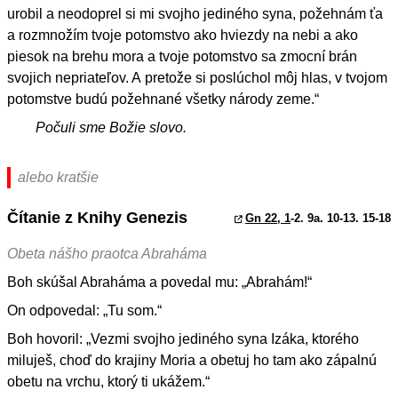
urobil a neodoprel si mi svojho jediného syna, požehnám ťa
a rozmnožím tvoje potomstvo ako hviezdy na nebi a ako
piesok na brehu mora a tvoje potomstvo sa zmocní brán
svojich nepriateľov. A pretože si poslúchol môj hlas, v tvojom
potomstve budú požehnané všetky národy zeme.“
Počuli sme Božie slovo.
alebo kratšie
Čítanie z Knihy Genezis
Gn 22, 1
-2. 9a. 10-13. 15-18
Obeta nášho praotca Abraháma
Boh skúšal Abraháma a povedal mu: „Abrahám!“
On odpovedal: „Tu som.“
Boh hovoril: „Vezmi svojho jediného syna Izáka, ktorého
miluješ, choď do krajiny Moria a obetuj ho tam ako zápalnú
obetu na vrchu, ktorý ti ukážem.“