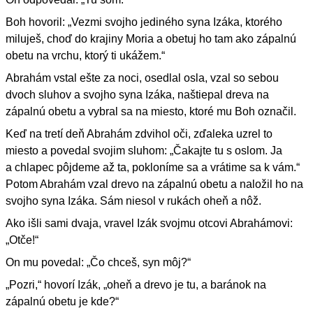
Boh hovoril: „Vezmi svojho jediného syna Izáka, ktorého
miluješ, choď do krajiny Moria a obetuj ho tam ako zápalnú
obetu na vrchu, ktorý ti ukážem.“
Abrahám vstal ešte za noci, osedlal osla, vzal so sebou
dvoch sluhov a svojho syna Izáka, naštiepal dreva na
zápalnú obetu a vybral sa na miesto, ktoré mu Boh označil.
Keď na tretí deň Abrahám zdvihol oči, zďaleka uzrel to
miesto a povedal svojim sluhom: „Čakajte tu s oslom. Ja
a chlapec pôjdeme až ta, pokloníme sa a vrátime sa k vám.“
Potom Abrahám vzal drevo na zápalnú obetu a naložil ho na
svojho syna Izáka. Sám niesol v rukách oheň a nôž.
Ako išli sami dvaja, vravel Izák svojmu otcovi Abrahámovi:
„Otče!“
On mu povedal: „Čo chceš, syn môj?“
„Pozri,“ hovorí Izák, „oheň a drevo je tu, a baránok na
zápalnú obetu je kde?“