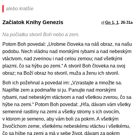
alebo kratšie
Začiatok Knihy Genezis
Gn 1, 1
. 26-31a
Na počiatku stvoril Boh nebo a zem.
Potom Boh povedal: „Urobme človeka na náš obraz, na našu
podobu. Nech vládnu nad morskými rybami a nad nebeským
vtáctvom, nad zverinou i nad celou zemou; nad všetkými
plazmi, čo sa hýbu po zemi.“ A stvoril Boh človeka na svoj
obraz; na Boží obraz ho stvoril, muža a ženu ich stvoril.
Boh ich požehnal a povedal im: „Vzrastajte a množte sa.
Naplňte zem a podmaňte si ju. Panujte nad morskými
rybami, nad nebeským vtáctvom a nad všetkou zverou, čo sa
hýbe na zemi.“ Potom Boh povedal: „Hľa, dávam vám všetky
semenné rastliny na zemi a všetky stromy s ich ovocím,
v ktorom je semeno, aby vám boli za pokrm. A všetkým
živočíchom zeme, všetkému nebeskému vtáctvu i všetkému,
čo sa hýbe na zemi a má v sebe život, dávam za pokrm