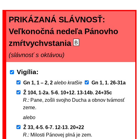
PRIKÁZANÁ SLÁVNOSŤ:
Veľkonočná nedeľa Pánovho
zmŕtvychvstania
B
(slávnosť s oktávou)
Vigília
Gn 1, 1 – 2, 2
alebo kratšie
Gn 1, 1. 26-31a
Ž 104, 1-2a. 5-6. 10+12. 13-14b. 24+35c
R.:
Pane, zošli svojho Ducha a obnov tvárnosť
zeme.
alebo
Ž 33, 4-5. 6-7. 12-13. 20+22
R.:
Milosti Pánovej plná je zem.