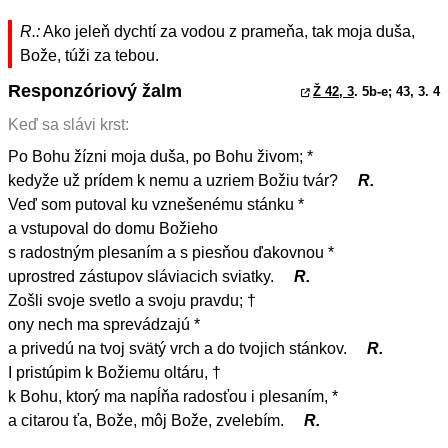
R.:
Ako jeleň dychtí za vodou z prameňa, tak moja duša,
Bože, túži za tebou.
Responzóriový žalm
Ž 42, 3
. 5b-e; 43, 3. 4
Keď sa slávi krst:
Po Bohu žízni moja duša, po Bohu živom; *
kedyže už prídem k nemu a uzriem Božiu tvár?
R.
Veď som putoval ku vznešenému stánku *
a vstupoval do domu Božieho
s radostným plesaním a s piesňou ďakovnou *
uprostred zástupov sláviacich sviatky.
R.
Zošli svoje svetlo a svoju pravdu; †
ony nech ma sprevádzajú *
a privedú na tvoj svätý vrch a do tvojich stánkov.
R.
I pristúpim k Božiemu oltáru, †
k Bohu, ktorý ma napĺňa radosťou i plesaním, *
a citarou ťa, Bože, môj Bože, zvelebím.
R.