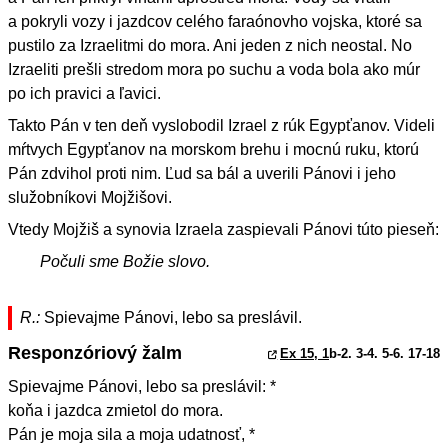
a pokryli vozy i jazdcov celého faraónovho vojska, ktoré sa
pustilo za Izraelitmi do mora. Ani jeden z nich neostal. No
Izraeliti prešli stredom mora po suchu a voda bola ako múr
po ich pravici a ľavici.
Takto Pán v ten deň vyslobodil Izrael z rúk Egypťanov. Videli
mŕtvych Egypťanov na morskom brehu i mocnú ruku, ktorú
Pán zdvihol proti nim. Ľud sa bál a uverili Pánovi i jeho
služobníkovi Mojžišovi.
Vtedy Mojžiš a synovia Izraela zaspievali Pánovi túto pieseň:
Počuli sme Božie slovo.
R.:
Spievajme Pánovi, lebo sa preslávil.
Responzóriový žalm
Ex 15, 1
b-2. 3-4. 5-6. 17-18
Spievajme Pánovi, lebo sa preslávil: *
koňa i jazdca zmietol do mora.
Pán je moja sila a moja udatnosť, *