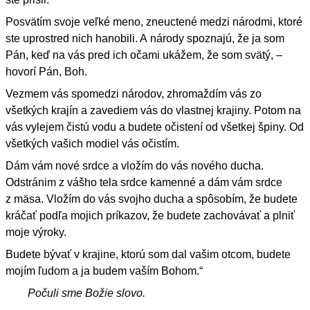
Posvätím svoje veľké meno, zneuctené medzi národmi, ktoré
ste uprostred nich hanobili. A národy spoznajú, že ja som
Pán, keď na vás pred ich očami ukážem, že som svätý, –
hovorí Pán, Boh.
Vezmem vás spomedzi národov, zhromaždím vás zo
všetkých krajín a zavediem vás do vlastnej krajiny. Potom na
vás vylejem čistú vodu a budete očistení od všetkej špiny. Od
všetkých vašich modiel vás očistím.
Dám vám nové srdce a vložím do vás nového ducha.
Odstránim z vášho tela srdce kamenné a dám vám srdce
z mäsa. Vložím do vás svojho ducha a spôsobím, že budete
kráčať podľa mojich príkazov, že budete zachovávať a plniť
moje výroky.
Budete bývať v krajine, ktorú som dal vašim otcom, budete
mojím ľudom a ja budem vaším Bohom.“
Počuli sme Božie slovo.