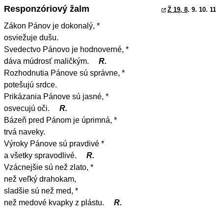
Responzóriový žalm
Ž 19, 8
. 9. 10. 11
Zákon Pánov je dokonalý, *
osviežuje dušu.
Svedectvo Pánovo je hodnoverné, *
dáva múdrosť maličkým.
R.
Rozhodnutia Pánove sú správne, *
potešujú srdce.
Prikázania Pánove sú jasné, *
osvecujú oči.
R.
Bázeň pred Pánom je úprimná, *
trvá naveky.
Výroky Pánove sú pravdivé *
a všetky spravodlivé.
R.
Vzácnejšie sú než zlato, *
než veľký drahokam,
sladšie sú než med, *
než medové kvapky z plástu.
R.