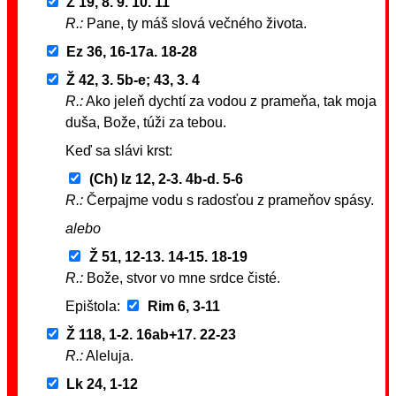
Ž 19, 8. 9. 10. 11
R.:
Pane, ty máš slová večného života.
Ez 36, 16-17a. 18-28
Ž 42, 3. 5b-e; 43, 3. 4
R.:
Ako jeleň dychtí za vodou z prameňa, tak moja
duša, Bože, túži za tebou.
Keď sa slávi krst:
(Ch) Iz 12, 2-3. 4b-d. 5-6
R.:
Čerpajme vodu s radosťou z prameňov spásy.
alebo
Ž 51, 12-13. 14-15. 18-19
R.:
Bože, stvor vo mne srdce čisté.
Epištola:
Rim 6, 3-11
Ž 118, 1-2. 16ab+17. 22-23
R.:
Aleluja.
Lk 24, 1-12