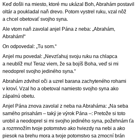
Keď došli na miesto, ktoré mu ukázal Boh, Abrahám postavil
oltár a poukladal naň drevo. Potom vystrel ruku, vzal nôž
a chcel obetovať svojho syna.
Ale vtom naň zavolal anjel Pána z neba: „Abrahám,
Abrahám!“
On odpovedal: „Tu som.“
Anjel mu povedal: „Nevzťahuj svoju ruku na chlapca
a neublíž mu! Teraz viem, že sa bojíš Boha, veď si mi
neodoprel svojho jediného syna.“
Abrahám zdvihol oči a uzrel barana zachyteného rohami
v kroví. Vzal ho a obetoval namiesto svojho syna ako
zápalnú obetu.
Anjel Pána znova zavolal z neba na Abraháma: „Na seba
samého prisahám – taký je výrok Pána –: Pretože si toto
urobil a neodoprel si mi svojho jediného syna, požehnám ťa
a rozmnožím tvoje potomstvo ako hviezdy na nebi a ako
piesok na brehu mora a tvoje potomstvo sa zmocní brán