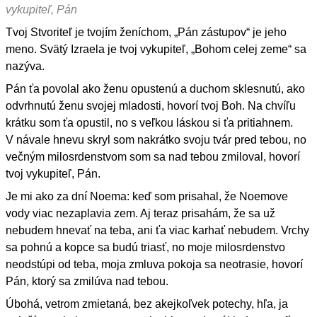
vykupiteľ, Pán
Tvoj Stvoriteľ je tvojím ženíchom, „Pán zástupov“ je jeho
meno. Svätý Izraela je tvoj vykupiteľ, „Bohom celej zeme“ sa
nazýva.
Pán ťa povolal ako ženu opustenú a duchom sklesnutú, ako
odvrhnutú ženu svojej mladosti, hovorí tvoj Boh. Na chvíľu
krátku som ťa opustil, no s veľkou láskou si ťa pritiahnem.
V návale hnevu skryl som nakrátko svoju tvár pred tebou, no
večným milosrdenstvom som sa nad tebou zmiloval, hovorí
tvoj vykupiteľ, Pán.
Je mi ako za dní Noema: keď som prisahal, že Noemove
vody viac nezaplavia zem. Aj teraz prisahám, že sa už
nebudem hnevať na teba, ani ťa viac karhať nebudem. Vrchy
sa pohnú a kopce sa budú triasť, no moje milosrdenstvo
neodstúpi od teba, moja zmluva pokoja sa neotrasie, hovorí
Pán, ktorý sa zmilúva nad tebou.
Úbohá, vetrom zmietaná, bez akejkoľvek potechy, hľa, ja