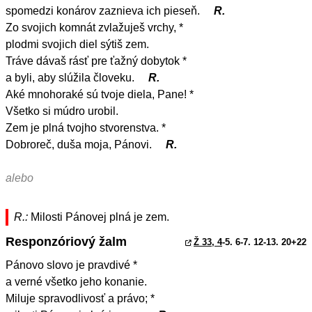
spomedzi konárov zaznieva ich pieseň.
R.
Zo svojich komnát zvlažuješ vrchy, *
plodmi svojich diel sýtiš zem.
Tráve dávaš rásť pre ťažný dobytok *
a byli, aby slúžila človeku.
R.
Aké mnohoraké sú tvoje diela, Pane! *
Všetko si múdro urobil.
Zem je plná tvojho stvorenstva. *
Dobroreč, duša moja, Pánovi.
R.
alebo
R.:
Milosti Pánovej plná je zem.
Responzóriový žalm
Ž 33, 4
-5. 6-7. 12-13. 20+22
Pánovo slovo je pravdivé *
a verné všetko jeho konanie.
Miluje spravodlivosť a právo; *