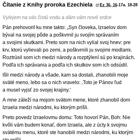
Čítanie z Knihy proroka Ezechiela
Ez 36, 16
-17a. 18-28
Vylejem na vás čistú vodu a dám vám nové srdce
Pán prehovoril ku mne takto: „Syn človeka, Izraelov dom
býval na svojej pôde a poškvrnil ju svojím správaním
a svojimi skutkami. Preto som na nich vylial svoj hnev: pre
krv, ktorú vylievali po zemi, a poškvrnili ju svojimi modlami.
Roztrúsil som ich medzi národy a rozptýlení sú po krajinách.
Podľa ich správania a podľa ich skutkov som ich odsúdil.
Išli medzi národy a všade, kam sa dostali, zhanobili moje
sväté meno, lebo sa o nich vravelo: ‚Toto je Pánov ľud
a musel vyjsť zo svojej krajiny.‘
A mne záleží na mojom svätom mene, ktoré zhanobil dom
Izraela medzi národmi, ku ktorým prišli.
Preto povedz Izraelovmu domu: Toto hovorí Pán, Boh: Nie
kvôli vám budem konať, dom Izraela, ale z úcty k svojmu
svätému menu, ktoré ste hanobili medzi národmi, ku ktorým
ste prišli.