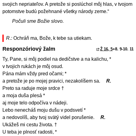
svojich nepriateľov. A pretože si poslúchol môj hlas, v tvojom
potomstve budú požehnané všetky národy zeme.“
Počuli sme Božie slovo.
R.:
Ochráň ma, Bože, k tebe sa utiekam.
Responzóriový žalm
Ž 16, 5
+8. 9-10. 11
Ty, Pane, si môj podiel na dedičstve a na kalichu, *
v tvojich rukách je môj osud.
Pána mám vždy pred očami; *
a pretože je po mojej pravici, nezakolíšem sa.
R.
Preto sa raduje moje srdce †
a moja duša plesá *
aj moje telo odpočíva v nádeji.
Lebo nenecháš moju dušu v podsvetí *
a nedovolíš, aby tvoj svätý videl porušenie.
R.
Ukážeš mi cestu života. †
U teba je plnosť radosti, *