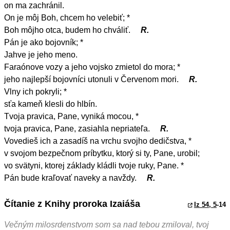
on ma zachránil.
On je môj Boh, chcem ho velebiť; *
Boh môjho otca, budem ho chváliť.
R.
Pán je ako bojovník; *
Jahve je jeho meno.
Faraónove vozy a jeho vojsko zmietol do mora; *
jeho najlepší bojovníci utonuli v Červenom mori.
R.
Vlny ich pokryli; *
sťa kameň klesli do hlbín.
Tvoja pravica, Pane, vyniká mocou, *
tvoja pravica, Pane, zasiahla nepriateľa.
R.
Vovedieš ich a zasadíš na vrchu svojho dedičstva, *
v svojom bezpečnom príbytku, ktorý si ty, Pane, urobil;
vo svätyni, ktorej základy kládli tvoje ruky, Pane. *
Pán bude kraľovať naveky a navždy.
R.
Čítanie z Knihy proroka Izaiáša
Iz 54, 5
-14
Večným milosrdenstvom som sa nad tebou zmiloval, tvoj