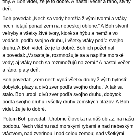
tmy. A Boh videl, že je to dobré. A nastal večer a ráno, štvrtý
deň.
Boh povedal: „Nech sa vody hemžia živými tvormi a vtáky
nech lietajú ponad zem na nebeskej oblohe.“ A Boh stvoril
veľryby a všetky živé tvory, ktoré sa hýbu a hemžia vo
vodách, podľa svojho druhu, i všetky vtáky podľa svojho
druhu. A Boh videl, že je to dobré. Boh ich požehnal
a povedal: „Vzrastajte, rozmnožujte sa a naplňte morské
vody; aj vtáky nech sa rozmnožujú na zemi.“ A nastal večer
a ráno, piaty deň.
Boh povedal: „Zem nech vydá všetky druhy živých bytostí:
dobytok, plazy a divú zver podľa svojho druhu.“ A tak sa
stalo. Boh urobil divú zver podľa svojho druhu, dobytok
podľa svojho druhu i všetky druhy zemských plazov. A Boh
videl, že je to dobré.
Potom Boh povedal: „Urobme človeka na náš obraz, na našu
podobu. Nech vládnu nad morskými rybami a nad nebeským
vtáctvom, nad zverinou i nad celou zemou; nad všetkými