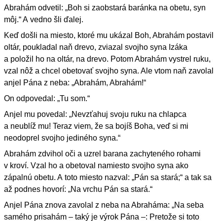
Abrahám odvetil: „Boh si zaobstará baránka na obetu, syn
môj.“ A vedno šli ďalej.
Keď došli na miesto, ktoré mu ukázal Boh, Abrahám postavil
oltár, poukladal naň drevo, zviazal svojho syna Izáka
a položil ho na oltár, na drevo. Potom Abrahám vystrel ruku,
vzal nôž a chcel obetovať svojho syna. Ale vtom naň zavolal
anjel Pána z neba: „Abrahám, Abrahám!“
On odpovedal: „Tu som.“
Anjel mu povedal: „Nevzťahuj svoju ruku na chlapca
a neublíž mu! Teraz viem, že sa bojíš Boha, veď si mi
neodoprel svojho jediného syna.“
Abrahám zdvihol oči a uzrel barana zachyteného rohami
v kroví. Vzal ho a obetoval namiesto svojho syna ako
zápalnú obetu. A toto miesto nazval: „Pán sa stará;“ a tak sa
až podnes hovorí: „Na vrchu Pán sa stará.“
Anjel Pána znova zavolal z neba na Abraháma: „Na seba
samého prisahám – taký je výrok Pána –: Pretože si toto