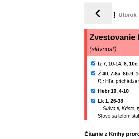
Utorok
Zvestovanie
(slávnosť)
Iz 7, 10-14; 8, 10c
Ž 40, 7-8a. 8b-9. 1
R.:
Hľa, prichádzam
Hebr 10, 4-10
Lk 1, 26-38
Sláva ti, Kriste,
Slovo sa telom sta
Čítanie z Knihy pror