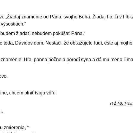
i: „Žiadaj znamenie od Pána, svojho Boha. Žiadaj ho, či v hĺb
 výsostiach.“
ebudem žiadať, nebudem pokúšať Pána.“
jte teda, Dávidov dom. Nestačí, že obťažujete ľudí, ešte aj môjh
 znamenie: Hľa, panna počne a porodí syna a dá mu meno Ema
ovo.
ne, chcem plniť tvoju vôľu.
Ž 40, 7
-8a.
 *
u zmierenia, *