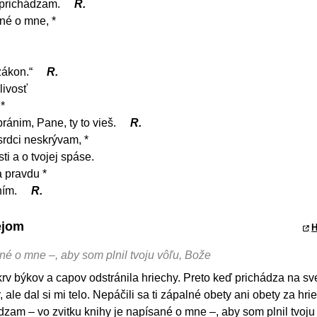
 prichádzam.
R.
ané o mne, *
zákon.“
R.
livosť
*
ránim, Pane, ty to vieš.
R.
srdci neskrývam, *
ti a o tvojej spáse.
 pravdu *
ním.
R.
ejom
H
ané o mne –, aby som plnil tvoju vôľu, Bože
rv býkov a capov odstránila hriechy. Preto keď prichádza na sve
 ale dal si mi telo. Nepáčili sa ti zápalné obety ani obety za hri
zam – vo zvitku knihy je napísané o mne –, aby som plnil tvoju