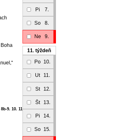
Pi
7.
kach
So
8.
Ne
9.
o Boha
11.
týždeň
Po
10.
nuel,“
Ut
11.
St
12.
Št
13.
 8b-9. 10. 11
Pi
14.
So
15.