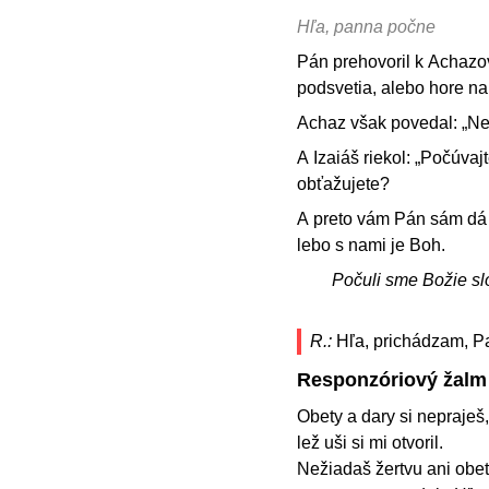
Hľa, panna počne
Pán prehovoril k Achazov
podsvetia, alebo hore na
Achaz však povedal: „N
A Izaiáš riekol: „Počúva
obťažujete?
A preto vám Pán sám dá
lebo s nami je Boh.
Počuli sme Božie sl
R.:
Hľa, prichádzam, Pa
Responzóriový žalm
Obety a dary si nepraješ,
lež uši si mi otvoril.
Nežiadaš žertvu ani obet