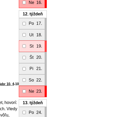
Ne
16.
12.
týždeň
Po
17.
Ut
18.
St
19.
Št
20.
Pi
21.
So
22.
ebr 10, 4
-10
Ne
23.
t, hovorí:
13.
týždeň
ech. Vtedy
Po
24.
 vôľu,