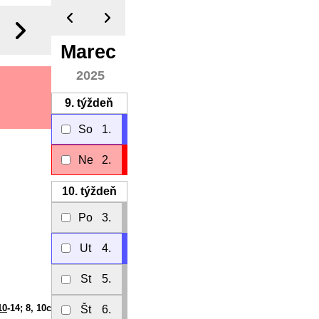
Marec
2025
9.
týždeň
So
1.
Ne
2.
10.
týždeň
Po
3.
Ut
4.
St
5.
10
-14; 8, 10c
Št
6.