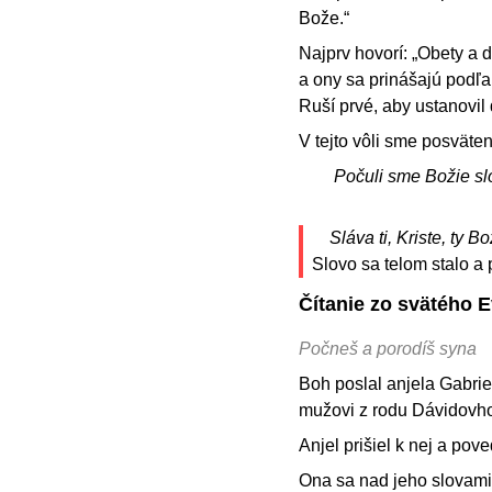
Bože.“
Najprv hovorí: „Obety a d
a ony sa prinášajú podľa
Ruší prvé, aby ustanovil
V tejto vôli sme posväten
Počuli sme Božie sl
Sláva ti, Kriste, ty B
Slovo sa telom stalo a
Čítanie zo svätého 
Počneš a porodíš syna
Boh poslal anjela Gabrie
mužovi z rodu Dávidovho
Anjel prišiel k nej a pove
Ona sa nad jeho slovami