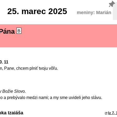
25.
marec 2025
meniny: Marián
 Pána
B
0. 11
, Pane, chcem plniť tvoju vôľu.
 ty Božie Slovo.
lo a prebývalo medzi nami; a my sme uvideli jeho slávu.
oka Izaiáša
Iz 7, 