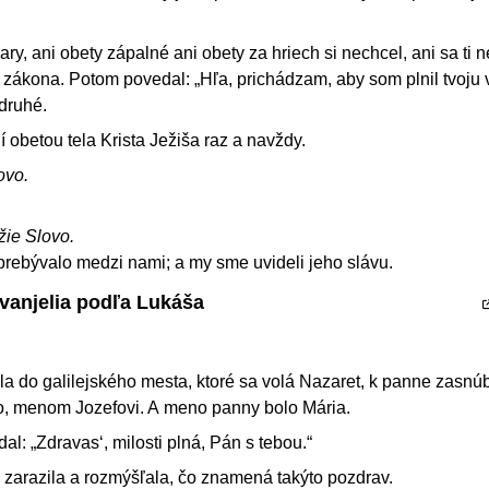
ary, ani obety zápalné ani obety za hriech si nechcel, ani sa ti n
 zákona. Potom povedal: „Hľa, prichádzam, aby som plnil tvoju 
 druhé.
í obetou tela Krista Ježiša raz a navždy.
ovo.
ožie Slovo.
 prebývalo medzi nami; a my sme uvideli jeho slávu.
Evanjelia podľa Lukáša
la do galilejského mesta, ktoré sa volá Nazaret, k panne zasnú
, menom Jozefovi. A meno panny bolo Mária.
dal: „Zdravas‘, milosti plná, Pán s tebou.“
 zarazila a rozmýšľala, čo znamená takýto pozdrav.