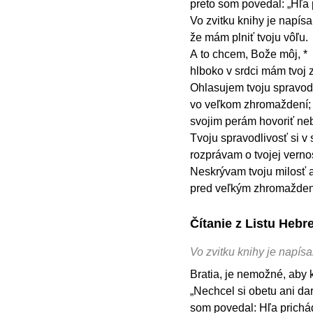
preto som povedal: „Hľa
Vo zvitku knihy je napís
že mám plniť tvoju vôľu.
A to chcem, Bože môj, *
hlboko v srdci mám tvoj 
Ohlasujem tvoju spravod
vo veľkom zhromaždení; 
svojim perám hovoriť neb
Tvoju spravodlivosť si v 
rozprávam o tvojej vernos
Neskrývam tvoju milosť a
pred veľkým zhromažde
Čítanie z Listu Hebr
Vo zvitku knihy je napís
Bratia, je nemožné, aby k
„Nechcel si obetu ani dar,
som povedal: Hľa prichád