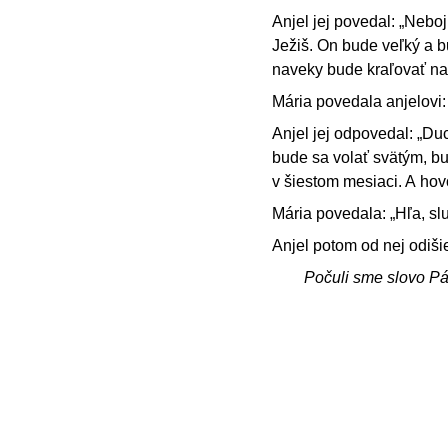
Anjel jej povedal: „Nebo
Ježiš. On bude veľký a 
naveky bude kraľovať na
Mária povedala anjelovi
Anjel jej odpovedal: „Du
bude sa volať svätým, bud
v šiestom mesiaci. A hov
Mária povedala: „Hľa, sl
Anjel potom od nej odišie
Počuli sme slovo P