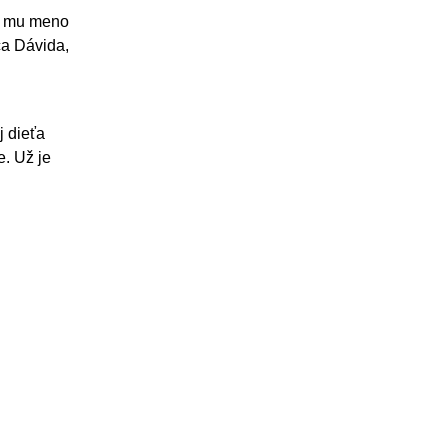
áš mu meno
ca Dávida,
j dieťa
e. Už je