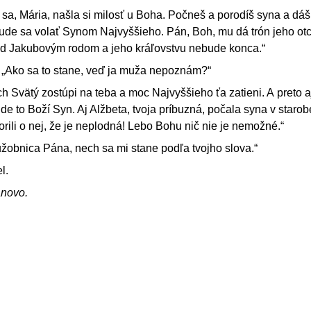
j sa, Mária, našla si milosť u Boha. Počneš a porodíš syna a d
bude sa volať Synom Najvyššieho. Pán, Boh, mu dá trón jeho ot
d Jakubovým rodom a jeho kráľovstvu nebude konca.“
: „Ako sa to stane, veď ja muža nepoznám?“
ch Svätý zostúpi na teba a moc Najvyššieho ťa zatieni. A preto a
e to Boží Syn. Aj Alžbeta, tvoja príbuzná, počala syna v starob
orili o nej, že je neplodná! Lebo Bohu nič nie je nemožné.“
užobnica Pána, nech sa mi stane podľa tvojho slova.“
l.
ánovo.