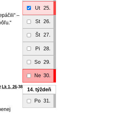
Ut
25.
epáčili“ –
St
26.
vôľu.“
Št
27.
Pi
28.
So
29.
Ne
30.
Lk 1, 26
-38
14.
týždeň
Po
31.
benej