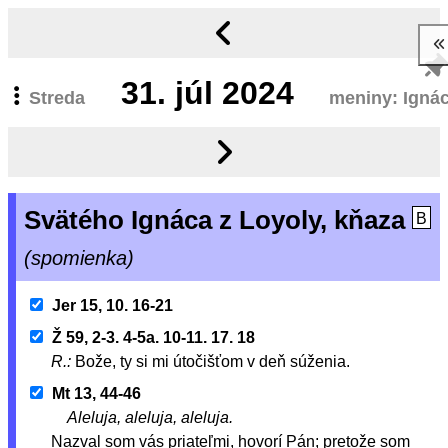
31.
júl 2024
Streda
meniny: Igná
Svätého Ignáca z Loyoly, kňaza
B
(spomienka)
Jer 15, 10. 16-21
Ž 59, 2-3. 4-5a. 10-11. 17. 18
R.:
Bože, ty si mi útočišťom v deň súženia.
Mt 13, 44-46
Aleluja, aleluja, aleluja.
Nazval som vás priateľmi, hovorí Pán; pretože som