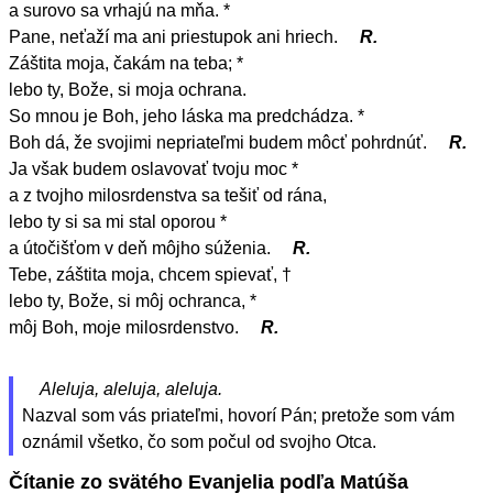
a surovo sa vrhajú na mňa. *
Pane, neťaží ma ani priestupok ani hriech.
R.
Záštita moja, čakám na teba; *
lebo ty, Bože, si moja ochrana.
So mnou je Boh, jeho láska ma predchádza. *
Boh dá, že svojimi nepriateľmi budem môcť pohrdnúť.
R.
Ja však budem oslavovať tvoju moc *
a z tvojho milosrdenstva sa tešiť od rána,
lebo ty si sa mi stal oporou *
a útočišťom v deň môjho súženia.
R.
Tebe, záštita moja, chcem spievať, †
lebo ty, Bože, si môj ochranca, *
môj Boh, moje milosrdenstvo.
R.
Aleluja, aleluja, aleluja.
Nazval som vás priateľmi, hovorí Pán; pretože som vám
oznámil všetko, čo som počul od svojho Otca.
Čítanie zo svätého Evanjelia podľa Matúša