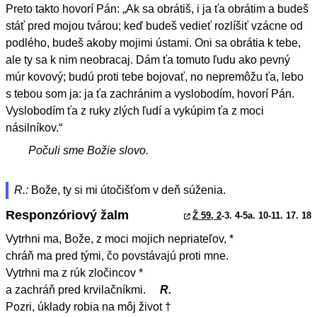
Preto takto hovorí Pán: „Ak sa obrátiš, i ja ťa obrátim a budeš
stáť pred mojou tvárou; keď budeš vedieť rozlíšiť vzácne od
podlého, budeš akoby mojimi ústami. Oni sa obrátia k tebe,
ale ty sa k nim neobracaj. Dám ťa tomuto ľudu ako pevný
múr kovový; budú proti tebe bojovať, no nepremôžu ťa, lebo
s tebou som ja: ja ťa zachránim a vyslobodím, hovorí Pán.
Vyslobodím ťa z ruky zlých ľudí a vykúpim ťa z moci
násilníkov.“
Počuli sme Božie slovo.
R.:
Bože, ty si mi útočišťom v deň súženia.
Responzóriový žalm
Ž 59, 2
-3. 4-5a. 10-11. 17. 18
Vytrhni ma, Bože, z moci mojich nepriateľov, *
chráň ma pred tými, čo povstávajú proti mne.
Vytrhni ma z rúk zločincov *
a zachráň pred krvilačníkmi.
R.
Pozri, úklady robia na môj život †