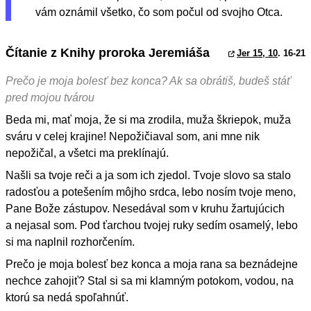
vám oznámil všetko, čo som počul od svojho Otca.
Čítanie z Knihy proroka Jeremiáša
Jer 15, 10
. 16-21
Prečo je moja bolesť bez konca? Ak sa obrátiš, budeš stáť
pred mojou tvárou
Beda mi, mať moja, že si ma zrodila, muža škriepok, muža
sváru v celej krajine! Nepožičiaval som, ani mne nik
nepožičal, a všetci ma preklínajú.
Našli sa tvoje reči a ja som ich zjedol. Tvoje slovo sa stalo
radosťou a potešením môjho srdca, lebo nosím tvoje meno,
Pane Bože zástupov. Nesedával som v kruhu žartujúcich
a nejasal som. Pod ťarchou tvojej ruky sedím osamelý, lebo
si ma naplnil rozhorčením.
Prečo je moja bolesť bez konca a moja rana sa beznádejne
nechce zahojiť? Stal si sa mi klamným potokom, vodou, na
ktorú sa nedá spoľahnúť.