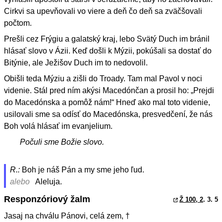
Cirkvi sa upevňovali vo viere a deň čo deň sa zväčšovali
počtom.
Prešli cez Frýgiu a galatský kraj, lebo Svätý Duch im bránil
hlásať slovo v Ázii. Keď došli k Mýzii, pokúšali sa dostať do
Bitýnie, ale Ježišov Duch im to nedovolil.
Obišli teda Mýziu a zišli do Troady. Tam mal Pavol v noci
videnie. Stál pred ním akýsi Macedónčan a prosil ho: „Prejdi
do Macedónska a pomôž nám!“ Hneď ako mal toto videnie,
usilovali sme sa odísť do Macedónska, presvedčení, že nás
Boh volá hlásať im evanjelium.
Počuli sme Božie slovo.
R.:
Boh je náš Pán a my sme jeho ľud.
alebo
Aleluja.
Responzóriový žalm
Ž 100, 2
. 3. 5
Jasaj na chválu Pánovi, celá zem, †