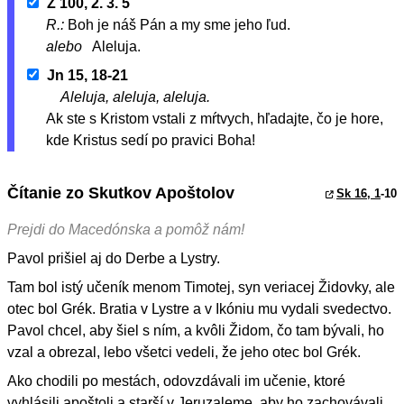
Ž 100, 2. 3. 5
R.:
Boh je náš Pán a my sme jeho ľud.
alebo
Aleluja.
Jn 15, 18-21
Aleluja, aleluja, aleluja.
Ak ste s Kristom vstali z mŕtvych, hľadajte, čo je hore,
kde Kristus sedí po pravici Boha!
Čítanie zo Skutkov Apoštolov
Sk 16, 1
-10
Prejdi do Macedónska a pomôž nám!
Pavol prišiel aj do Derbe a Lystry.
Tam bol istý učeník menom Timotej, syn veriacej Židovky, ale
otec bol Grék. Bratia v Lystre a v Ikóniu mu vydali svedectvo.
Pavol chcel, aby šiel s ním, a kvôli Židom, čo tam bývali, ho
vzal a obrezal, lebo všetci vedeli, že jeho otec bol Grék.
Ako chodili po mestách, odovzdávali im učenie, ktoré
vyhlásili apoštoli a starší v Jeruzaleme, aby ho zachovávali.