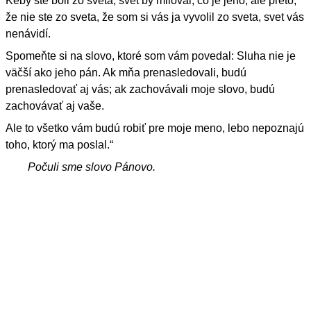
Keby ste boli zo sveta, svet by miloval, čo je jeho, ale preto,
že nie ste zo sveta, že som si vás ja vyvolil zo sveta, svet vás
nenávidí.
Spomeňte si na slovo, ktoré som vám povedal: Sluha nie je
väčší ako jeho pán. Ak mňa prenasledovali, budú
prenasledovať aj vás; ak zachovávali moje slovo, budú
zachovávať aj vaše.
Ale to všetko vám budú robiť pre moje meno, lebo nepoznajú
toho, ktorý ma poslal.“
Počuli sme slovo Pánovo.