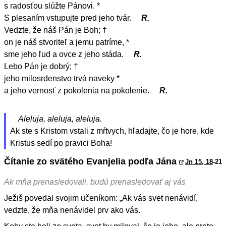
s radosťou slúžte Pánovi. *
S plesaním vstupujte pred jeho tvár.
R.
Vedzte, že náš Pán je Boh; †
on je náš stvoriteľ a jemu patríme, *
sme jeho ľud a ovce z jeho stáda.
R.
Lebo Pán je dobrý; †
jeho milosrdenstvo trvá naveky *
a jeho vernosť z pokolenia na pokolenie.
R.
Aleluja, aleluja, aleluja.
Ak ste s Kristom vstali z mŕtvych, hľadajte, čo je hore, kde
Kristus sedí po pravici Boha!
Čítanie zo svätého Evanjelia podľa Jána
Jn 15, 18
-21
Ak mňa prenasledovali, budú prenasledovať aj vás
Ježiš povedal svojim učeníkom: „Ak vás svet nenávidí,
vedzte, že mňa nenávidel prv ako vás.