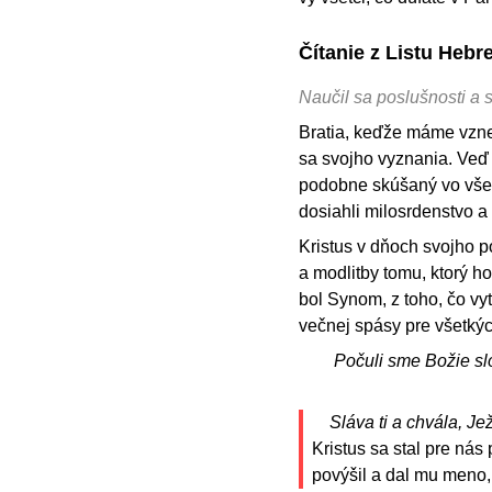
Čítanie z Listu Hebr
Naučil sa poslušnosti a 
Bratia, keďže máme vzne
sa svojho vyznania. Veď 
podobne skúšaný vo všet
dosiahli milosrdenstvo a
Kristus v dňoch svojho 
a modlitby tomu, ktorý h
bol Synom, z toho, čo vy
večnej spásy pre všetkýc
Počuli sme Božie sl
Sláva ti a chvála, Jež
Kristus sa stal pre nás
povýšil a dal mu meno,