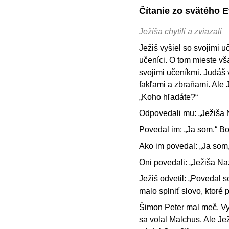
Čítanie zo svätého E
Ježiša chytili a zviazali
Ježiš vyšiel so svojimi 
učeníci. O tom mieste vš
svojimi učeníkmi. Judáš v
fakľami a zbraňami. Ale J
„Koho hľadáte?“
Odpovedali mu: „Ježiša 
Povedal im: „Ja som.“ Bo
Ako im povedal: „Ja som,
Oni povedali: „Ježiša Na
Ježiš odvetil: „Povedal 
malo splniť slovo, ktoré p
Šimon Peter mal meč. Vy
sa volal Malchus. Ale Je