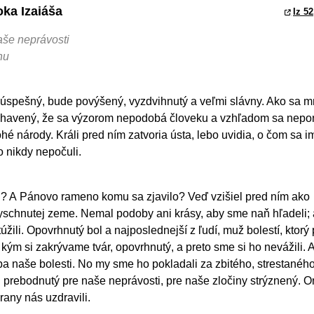
oka Izaiáša
Iz 52
aše neprávosti
hu
 úspešný, bude povýšený, vyzdvihnutý a veľmi slávny. Ako sa 
 zohavený, že sa výzorom nepodobá človeku a vzhľadom sa nep
hé národy. Králi pred ním zatvoria ústa, lebo uvidia, o čom sa i
o nikdy nepočuli.
li? A Pánovo rameno komu sa zjavilo? Veď vzišiel pred ním ako
 vyschnutej zeme. Nemal podoby ani krásy, aby sme naň hľadeli; 
žili. Opovrhnutý bol a najposlednejší z ľudí, muž bolestí, ktorý
 kým si zakrývame tvár, opovrhnutý, a preto sme si ho nevážili. 
ba naše bolesti. No my sme ho pokladali za zbitého, strestané
 prebodnutý pre naše neprávosti, pre naše zločiny strýznený. O
 rany nás uzdravili.