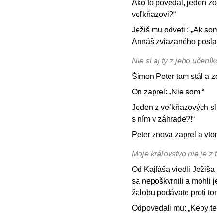
Ako to povedal, jeden zo 
veľkňazovi?“
Ježiš mu odvetil: „Ak som
Annáš zviazaného poslal
Nie si aj ty z jeho učen
Šimon Peter tam stál a zoh
On zaprel: „Nie som.“
Jeden z veľkňazových slu
s ním v záhrade?!“
Peter znova zaprel a vto
Moje kráľovstvo nie je z 
Od Kajfáša viedli Ježiša
sa nepoškvrnili a mohli j
žalobu podávate proti to
Odpovedali mu: „Keby ten