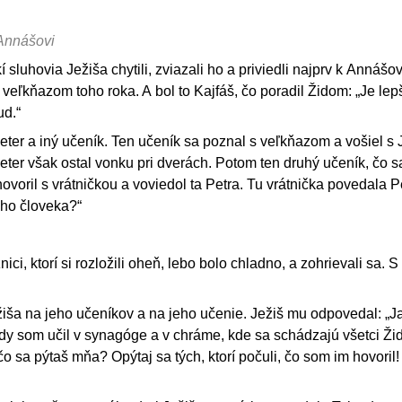
 Annášovi
í sluhovia Ježiša chytili, zviazali ho a priviedli najprv k Annášovi
 veľkňazom toho roka. A bol to Kajfáš, čo poradil Židom: „Je lep
ud.“
ter a iný učeník. Ten učeník sa poznal s veľkňazom a vošiel s
ter však ostal vonku pri dverách. Potom ten druhý učeník, čo s
ovoril s vrátničkou a voviedol ta Petra. Tu vrátnička povedala Pe
toho človeka?“
nici, ktorí si rozložili oheň, lebo bolo chladno, a zohrievali sa. S 
žiša na jeho učeníkov a na jeho učenie. Ježiš mu odpovedal: „
ždy som učil v synagóge a v chráme, kde sa schádzajú všetci Žid
o sa pýtaš mňa? Opýtaj sa tých, ktorí počuli, čo som im hovoril!