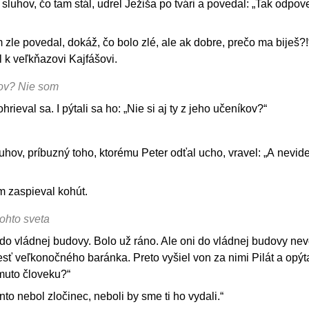
sluhov, čo tam stál, udrel Ježiša po tvári a povedal: „Tak odpo
 zle povedal, dokáž, čo bolo zlé, ale ak dobre, prečo ma biješ?!
 k veľkňazovi Kajfášovi.
íkov? Nie som
rieval sa. I pýtali sa ho: „Nie si aj ty z jeho učeníkov?“
hov, príbuzný toho, ktorému Peter odťal ucho, vravel: „A nevid
m zaspieval kohút.
tohto sveta
 do vládnej budovy. Bolo už ráno. Ale oni do vládnej budovy nev
esť veľkonočného baránka. Preto vyšiel von za nimi Pilát a opýt
muto človeku?“
to nebol zločinec, neboli by sme ti ho vydali.“