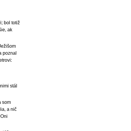
; bol totiž
šie, ak
 Ježišom
a poznal
trovi:
nimi stál
Ja som
ia, a nič
 Oni