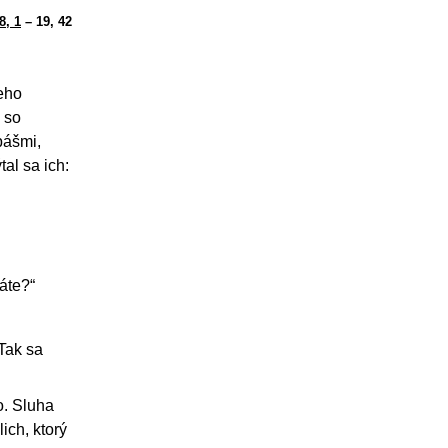
8, 1
– 19, 42
jeho
 so
pášmi,
al sa ich:
áte?“
Tak sa
o. Sluha
ich, ktorý