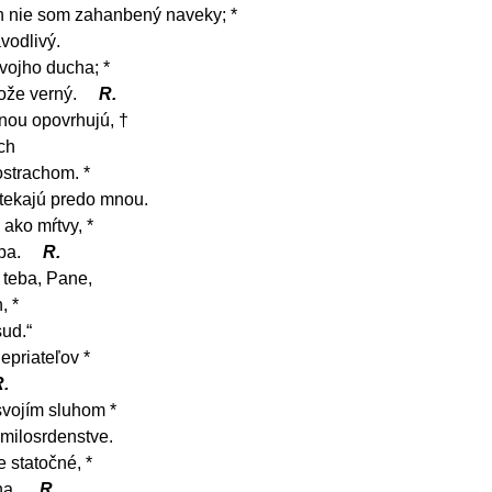
h nie som zahanbený naveky; *
vodlivý.
vojho ducha; *
Bože verný.
R.
mnou opovrhujú, †
ch
strachom. *
 utekajú predo mnou.
 ako mŕtvy, *
ba.
R.
 teba, Pane,
, *
sud.“
epriateľov *
.
svojím sluhom *
milosrdenstve.
 statočné, *
na.
R.