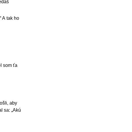
vedáš
“ A tak ho
el som ťa
ošli, aby
al sa: „Akú