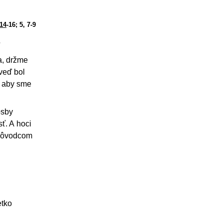
 14
-16; 5, 7-9
ú
a, držme
veď bol
, aby sme
osby
ť. A hoci
a pôvodcom
etko