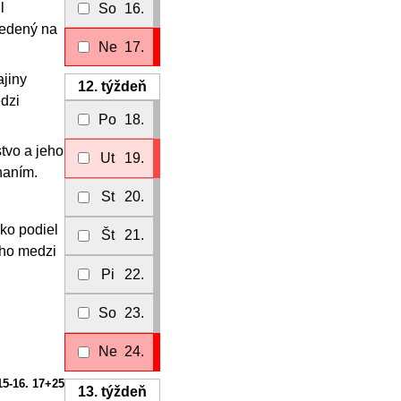
l
So
16.
vedený na
Ne
17.
ajiny
12.
týždeň
edzi
Po
18.
stvo a jeho
Ut
19.
naním.
St
20.
ko podiel
Št
21.
 ho medzi
Pi
22.
So
23.
Ne
24.
15-16. 17+25
13.
týždeň