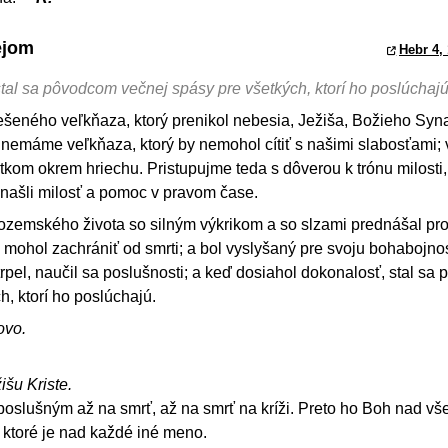
ejom
Hebr 4,
stal sa pôvodcom večnej spásy pre všetkých, ktorí ho poslúchaj
šeného veľkňaza, ktorý prenikol nebesia, Ježiša, Božieho Syn
nemáme veľkňaza, ktorý by nemohol cítiť s našimi slabosťami; 
kom okrem hriechu. Pristupujme teda s dôverou k trónu milosti
 našli milosť a pomoc v pravom čase.
pozemského života so silným výkrikom a so slzami prednášal pr
o mohol zachrániť od smrti; a bol vyslyšaný pre svoju bohabojnos
trpel, naučil sa poslušnosti; a keď dosiahol dokonalosť, stal s
h, ktorí ho poslúchajú.
ovo.
išu Kriste.
 poslušným až na smrť, až na smrť na kríži. Preto ho Boh nad vš
 ktoré je nad každé iné meno.