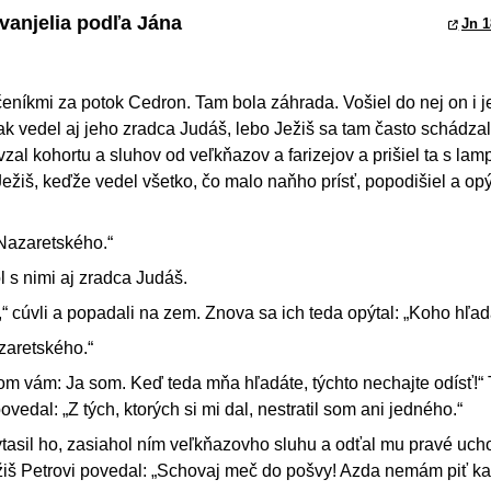
vanjelia podľa Jána
Jn 1
učeníkmi za potok Cedron. Tam bola záhrada. Vošiel do nej on i 
ak vedel aj jeho zradca Judáš, lebo Ježiš sa tam často schádzal
zal kohortu a sluhov od veľkňazov a farizejov a prišiel ta s lam
ežiš, keďže vedel všetko, čo malo naňho prísť, popodišiel a opýt
Nazaretského.“
l s nimi aj zradca Judáš.
“ cúvli a popadali na zem. Znova sa ich teda opýtal: „Koho hľad
zaretského.“
som vám: Ja som. Keď teda mňa hľadáte, týchto nechajte odísť!“ 
ovedal: „Z tých, ktorých si mi dal, nestratil som ani jedného.“
tasil ho, zasiahol ním veľkňazovho sluhu a odťal mu pravé uch
žiš Petrovi povedal: „Schovaj meč do pošvy! Azda nemám piť kal