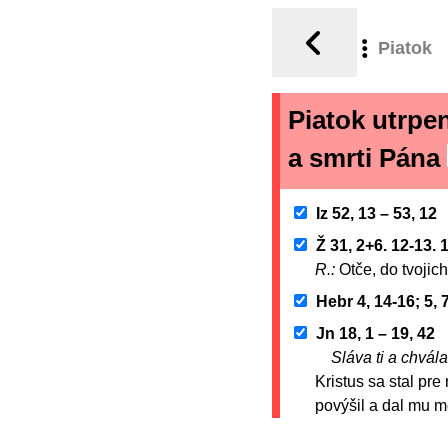
Piatok
Piatok utrpen
a smrti Pána
Iz 52, 13 – 53, 12
Ž 31, 2+6. 12-13. 
R.:
Otče, do tvojic
Hebr 4, 14-16; 5, 
Jn 18, 1 – 19, 42
Sláva ti a chvála
Kristus sa stal pr
povýšil a dal mu m