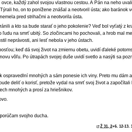
o ovce, každý zahol svojou vlastnou cestou. A Pán na neho uvali
Týrali ho, on to ponížene znášal a neotvoril ústa; ako baránok 
onemela pred strihačmi a neotvorila ústa.
nili a kto sa bude starať o jeho pokolenie? Veď bol vyťatý z kr
ho ľudu na smrť ubitý. So zločincami ho pochovali, a hrob mal m
il neprávosti, ani lesť nebola v jeho ústach.
abosťou; keď dá svoj život na zmiernu obetu, uvidí ďaleké potom
vu vôľu. Po útrapách svojej duše uvidí svetlo a nasýti sa poz
ík ospravedlní mnohých a sám ponesie ich viny. Preto mu dám a
de deliť o korisť, pretože vydal na smrť svoj život a započítali
riech mnohých a prosí za hriešnikov.
ovo.
k porúčam svojho ducha.
Ž 31, 2
+6. 12-13. 