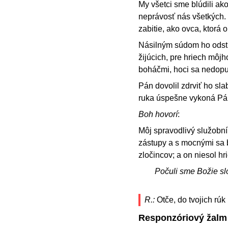
My všetci sme blúdili ak
neprávosť nás všetkých. 
zabitie, ako ovca, ktorá 
Násilným súdom ho odstrá
žijúcich, pre hriech môj
boháčmi, hoci sa nedopust
Pán dovolil zdrviť ho sl
ruka úspešne vykoná Páno
Boh hovorí
:
Môj spravodlivý služobn
zástupy a s mocnými sa bu
zločincov; a on niesol h
Počuli sme Božie sl
R.:
Otče, do tvojich rú
Responzóriový žalm