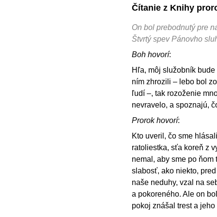
Čítanie z Knihy pror
On bol prebodnutý pre n
Štvrtý spev Pánovho slu
Boh hovorí
:
Hľa, môj služobník bude
ním zhrozili – lebo bol
ľudí –, tak rozoženie mno
nevravelo, a spoznajú, č
Prorok hovorí
:
Kto uveril, čo sme hlása
ratoliestka, sťa koreň z
nemal, aby sme po ňom tú
slabosť, ako niekto, pred
naše neduhy, vzal na se
a pokoreného. Ale on bol
pokoj znášal trest a jeho