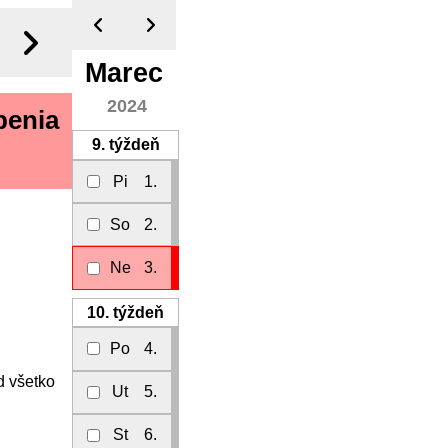
Marec
2024
penia
9.
týždeň
Pi
1.
So
2.
Ne
3.
10.
týždeň
Po
4.
d všetko
Ut
5.
St
6.