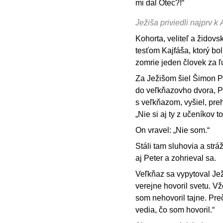
mi dal Otec?!“
Ježiša priviedli najprv k
Kohorta, veliteľ a židovsk
tesťom Kajfáša, ktorý bol
zomrie jeden človek za ľ
Za Ježišom šiel Šimon Pe
do veľkňazovho dvora, Pe
s veľkňazom, vyšiel, preh
„Nie si aj ty z učeníkov 
On vravel: „Nie som.“
Stáli tam sluhovia a stráž
aj Peter a zohrieval sa.
Veľkňaz sa vypytoval Je
verejne hovoril svetu. V
som nehovoril tajne. Preč
vedia, čo som hovoril.“