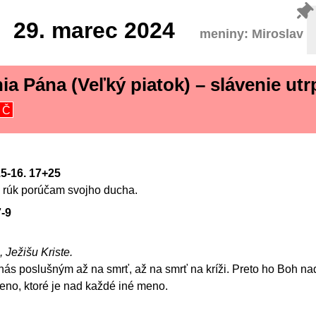
29.
marec 2024
meniny: Miroslav
ia Pána (Veľký piatok) – slávenie utr
Č
15-16. 17+25
h rúk porúčam svojho ducha.
7-9
, Ježišu Kriste.
e nás poslušným až na smrť, až na smrť na kríži. Preto ho Boh na
eno, ktoré je nad každé iné meno.