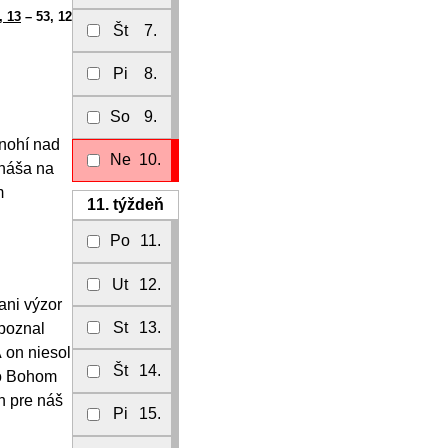
, 13
– 53, 12
Št
7.
Pi
8.
So
9.
mnohí nad
Ne
10.
onáša na
m
11.
týždeň
Po
11.
Ut
12.
ani výzor
St
13.
 poznal
A on niesol
Št
14.
ho Bohom
n pre náš
Pi
15.