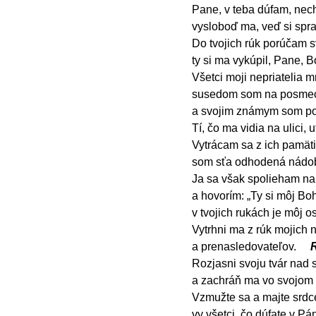
Pane, v teba dúfam, nec
vysloboď ma, veď si spra
Do tvojich rúk porúčam s
ty si ma vykúpil, Pane, 
Všetci moji nepriatelia 
susedom som na posme
a svojim známym som po
Tí, čo ma vidia na ulici,
Vytrácam sa z ich pamäti
som sťa odhodená nádo
Ja sa však spolieham na
a hovorím: „Ty si môj Boh
v tvojich rukách je môj o
Vytrhni ma z rúk mojich n
a prenasledovateľov.
R
Rozjasni svoju tvár nad 
a zachráň ma vo svojom 
Vzmužte sa a majte srdce
vy všetci, čo dúfate v Pá