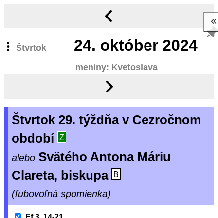
24.
október 2024
Štvrtok
meniny: Kvetoslava
Štvrtok 29. týždňa v Cezročnom
období
Z
Svätého Antona Máriu
alebo
Clareta, biskupa
B
(ľubovoľná spomienka)
Ef 3, 14-21