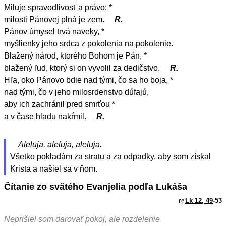
Miluje spravodlivosť a právo; *
milosti Pánovej plná je zem.
R.
Pánov úmysel trvá naveky, *
myšlienky jeho srdca z pokolenia na pokolenie.
Blažený národ, ktorého Bohom je Pán, *
blažený ľud, ktorý si on vyvolil za dedičstvo.
R.
Hľa, oko Pánovo bdie nad tými, čo sa ho boja, *
nad tými, čo v jeho milosrdenstvo dúfajú,
aby ich zachránil pred smrťou *
a v čase hladu nakŕmil.
R.
Aleluja, aleluja, aleluja.
Všetko pokladám za stratu a za odpadky, aby som získal
Krista a našiel sa v ňom.
Čítanie zo svätého Evanjelia podľa Lukáša
Lk 12, 49
-53
Neprišiel som darovať pokoj, ale rozdelenie