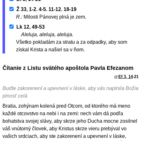
Ž 33, 1-2. 4-5. 11-12. 18-19
R.:
Milosti Pánovej plná je zem.
Lk 12, 49-53
Aleluja, aleluja, aleluja.
Všetko pokladám za stratu a za odpadky, aby som
získal Krista a našiel sa v ňom.
Čítanie z Listu svätého apoštola Pavla Efezanom
Ef 3, 14
-21
Buďte zakorenení a upevnení v láske, aby vás naplnila Božia
plnosť celá
Bratia, zohýnam kolená pred Otcom, od ktorého má meno
každé otcovstvo na nebi i na zemi: nech vám dá podľa
bohatstva svojej slávy, aby skrze jeho Ducha mocne zosilnel
váš vnútorný človek, aby Kristus skrze vieru prebýval vo
vašich srdciach, aby ste zakorenení a upevnení v láske,