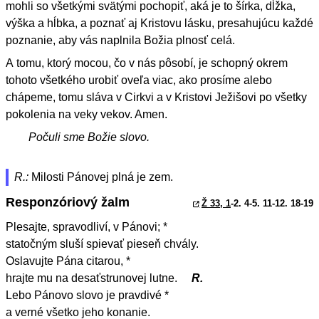
mohli so všetkými svätými pochopiť, aká je to šírka, dĺžka,
výška a hĺbka, a poznať aj Kristovu lásku, presahujúcu každé
poznanie, aby vás naplnila Božia plnosť celá.
A tomu, ktorý mocou, čo v nás pôsobí, je schopný okrem
tohoto všetkého urobiť oveľa viac, ako prosíme alebo
chápeme, tomu sláva v Cirkvi a v Kristovi Ježišovi po všetky
pokolenia na veky vekov. Amen.
Počuli sme Božie slovo.
R.:
Milosti Pánovej plná je zem.
Responzóriový žalm
Ž 33, 1
-2. 4-5. 11-12. 18-19
Plesajte, spravodliví, v Pánovi; *
statočným sluší spievať pieseň chvály.
Oslavujte Pána citarou, *
hrajte mu na desaťstrunovej lutne.
R.
Lebo Pánovo slovo je pravdivé *
a verné všetko jeho konanie.