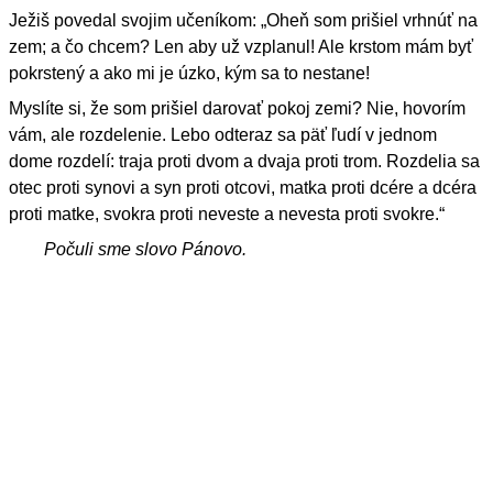
Ježiš povedal svojim učeníkom: „Oheň som prišiel vrhnúť na
zem; a čo chcem? Len aby už vzplanul! Ale krstom mám byť
pokrstený a ako mi je úzko, kým sa to nestane!
Myslíte si, že som prišiel darovať pokoj zemi? Nie, hovorím
vám, ale rozdelenie. Lebo odteraz sa päť ľudí v jednom
dome rozdelí: traja proti dvom a dvaja proti trom. Rozdelia sa
otec proti synovi a syn proti otcovi, matka proti dcére a dcéra
proti matke, svokra proti neveste a nevesta proti svokre.“
Počuli sme slovo Pánovo.