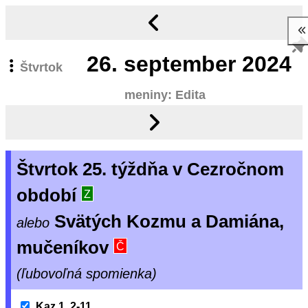
26.
september 2024
Štvrtok
meniny: Edita
Štvrtok 25. týždňa v Cezročnom
období
Z
Svätých Kozmu a Damiána,
alebo
mučeníkov
Č
(ľubovoľná spomienka)
Kaz 1, 2-11