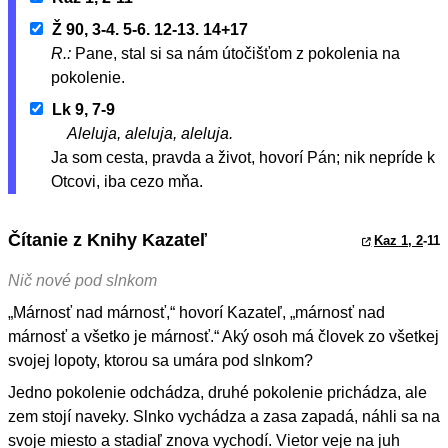
Ž 90, 3-4. 5-6. 12-13. 14+17
R.:
Pane, stal si sa nám útočišťom z pokolenia na
pokolenie.
Lk 9, 7-9
Aleluja, aleluja, aleluja.
Ja som cesta, pravda a život, hovorí Pán; nik nepríde k
Otcovi, iba cezo mňa.
Čítanie z Knihy Kazateľ
Kaz 1, 2
-11
Nič nové pod slnkom
„Márnosť nad márnosť,“ hovorí Kazateľ, „márnosť nad
márnosť a všetko je márnosť.“ Aký osoh má človek zo všetkej
svojej lopoty, ktorou sa umára pod slnkom?
Jedno pokolenie odchádza, druhé pokolenie prichádza, ale
zem stojí naveky. Slnko vychádza a zasa zapadá, náhli sa na
svoje miesto a stadiaľ znova vychodí. Vietor veje na juh