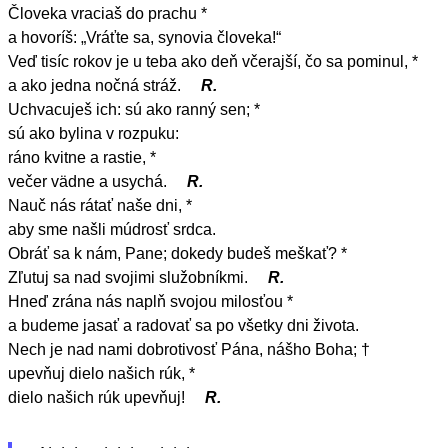
Človeka vraciaš do prachu *
a hovoríš: „Vráťte sa, synovia človeka!“
Veď tisíc rokov je u teba ako deň včerajší, čo sa pominul, *
a ako jedna nočná stráž.
R.
Uchvacuješ ich: sú ako ranný sen; *
sú ako bylina v rozpuku:
ráno kvitne a rastie, *
večer vädne a usychá.
R.
Nauč nás rátať naše dni, *
aby sme našli múdrosť srdca.
Obráť sa k nám, Pane; dokedy budeš meškať? *
Zľutuj sa nad svojimi služobníkmi.
R.
Hneď zrána nás naplň svojou milosťou *
a budeme jasať a radovať sa po všetky dni života.
Nech je nad nami dobrotivosť Pána, nášho Boha; †
upevňuj dielo našich rúk, *
dielo našich rúk upevňuj!
R.