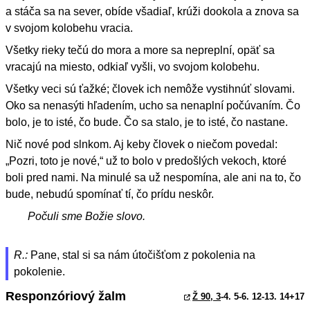
a stáča sa na sever, obíde všadiaľ, krúži dookola a znova sa
v svojom kolobehu vracia.
Všetky rieky tečú do mora a more sa nepreplní, opäť sa
vracajú na miesto, odkiaľ vyšli, vo svojom kolobehu.
Všetky veci sú ťažké; človek ich nemôže vystihnúť slovami.
Oko sa nenasýti hľadením, ucho sa nenaplní počúvaním. Čo
bolo, je to isté, čo bude. Čo sa stalo, je to isté, čo nastane.
Nič nové pod slnkom. Aj keby človek o niečom povedal:
„Pozri, toto je nové,“ už to bolo v predošlých vekoch, ktoré
boli pred nami. Na minulé sa už nespomína, ale ani na to, čo
bude, nebudú spomínať tí, čo prídu neskôr.
Počuli sme Božie slovo.
R.:
Pane, stal si sa nám útočišťom z pokolenia na
pokolenie.
Responzóriový žalm
Ž 90, 3
-4. 5-6. 12-13. 14+17