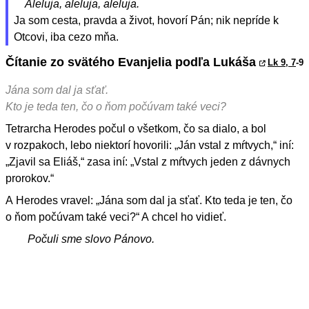
Aleluja, aleluja, aleluja.
Ja som cesta, pravda a život, hovorí Pán; nik nepríde k
Otcovi, iba cezo mňa.
Čítanie zo svätého Evanjelia podľa Lukáša
Lk 9, 7
-9
Jána som dal ja sťať.
Kto je teda ten, čo o ňom počúvam také veci?
Tetrarcha Herodes počul o všetkom, čo sa dialo, a bol
v rozpakoch, lebo niektorí hovorili: „Ján vstal z mŕtvych,“ iní:
„Zjavil sa Eliáš,“ zasa iní: „Vstal z mŕtvych jeden z dávnych
prorokov.“
A Herodes vravel: „Jána som dal ja sťať. Kto teda je ten, čo
o ňom počúvam také veci?“ A chcel ho vidieť.
Počuli sme slovo Pánovo.