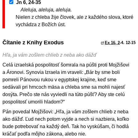
Jn 6, 24-35
Aleluja, aleluja, aleluja.
Nielen z chleba žije človek, ale z každého slova, ktoré
vychádza z Božích úst.
Čítanie z Knihy Exodus
Ex 16, 2
-4. 12-15
Hľa, ja vám zošlem chlieb z neba ako dážď
Celá izraelská pospolitosť šomrala na púšti proti Mojžišovi
a Áronovi. Synovia Izraela im vraveli: „Bár by sme boli
pomreli Pánovou rukou v egyptskej krajine, keď sme
sedávali pri hrncoch mäsa a chleba sme sa mohli najesť
dosýta. Prečo ste nás vyviedli na túto púšť? Aby ste celú
pospolitosť umorili hladom?“
Pán povedal Mojžišovi: „Hľa, ja vám zošlem chlieb z neba
ako dážď. Ľud nech potom vyjde a nech si nazbiera, koľko
bude potrebovať na každý deň. Tak ho vyskúšam, či hodlá
kráčať podľa môjho zákona, alebo nie.