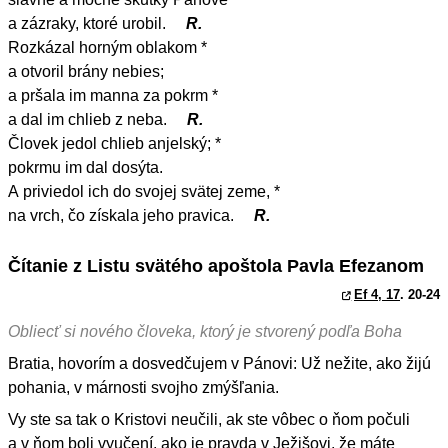
a zázraky, ktoré urobil.
R.
Rozkázal horným oblakom *
a otvoril brány nebies;
a pršala im manna za pokrm *
a dal im chlieb z neba.
R.
Človek jedol chlieb anjelský; *
pokrmu im dal dosýta.
A priviedol ich do svojej svätej zeme, *
na vrch, čo získala jeho pravica.
R.
Čítanie z Listu svätého apoštola Pavla Efezanom
Ef 4, 17
. 20-24
Obliecť si nového človeka, ktorý je stvorený podľa Boha
Bratia, hovorím a dosvedčujem v Pánovi: Už nežite, ako žijú
pohania, v márnosti svojho zmýšľania.
Vy ste sa tak o Kristovi neučili, ak ste vôbec o ňom počuli
a v ňom boli vyučení, ako je pravda v Ježišovi, že máte