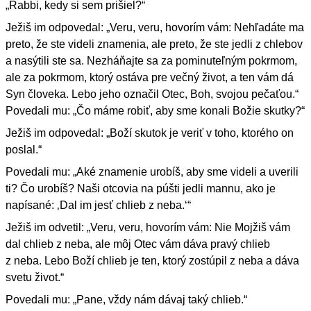
„Rabbi, kedy si sem prišiel?“
Ježiš im odpovedal: „Veru, veru, hovorím vám: Nehľadáte ma
preto, že ste videli znamenia, ale preto, že ste jedli z chlebov
a nasýtili ste sa. Nezháňajte sa za pominuteľným pokrmom,
ale za pokrmom, ktorý ostáva pre večný život, a ten vám dá
Syn človeka. Lebo jeho označil Otec, Boh, svojou pečaťou.“
Povedali mu: „Čo máme robiť, aby sme konali Božie skutky?“
Ježiš im odpovedal: „Boží skutok je veriť v toho, ktorého on
poslal.“
Povedali mu: „Aké znamenie urobíš, aby sme videli a uverili
ti? Čo urobíš? Naši otcovia na púšti jedli mannu, ako je
napísané: ‚Dal im jesť chlieb z neba.‘“
Ježiš im odvetil: „Veru, veru, hovorím vám: Nie Mojžiš vám
dal chlieb z neba, ale môj Otec vám dáva pravý chlieb
z neba. Lebo Boží chlieb je ten, ktorý zostúpil z neba a dáva
svetu život.“
Povedali mu: „Pane, vždy nám dávaj taký chlieb.“