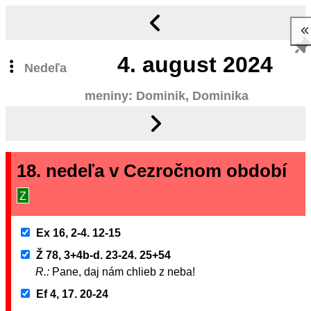
4.
august 2024
Nedeľa
meniny: Dominik, Dominika
18. nedeľa v Cezročnom období
Z
Ex 16, 2-4. 12-15
Ž 78, 3+4b-d. 23-24. 25+54
R.:
Pane, daj nám chlieb z neba!
Ef 4, 17. 20-24