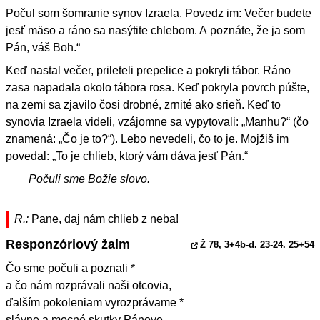
Počul som šomranie synov Izraela. Povedz im: Večer budete
jesť mäso a ráno sa nasýtite chlebom. A poznáte, že ja som
Pán, váš Boh.“
Keď nastal večer, prileteli prepelice a pokryli tábor. Ráno
zasa napadala okolo tábora rosa. Keď pokryla povrch púšte,
na zemi sa zjavilo čosi drobné, zrnité ako srieň. Keď to
synovia Izraela videli, vzájomne sa vypytovali: „Manhu?“ (čo
znamená: „Čo je to?“). Lebo nevedeli, čo to je. Mojžiš im
povedal: „To je chlieb, ktorý vám dáva jesť Pán.“
Počuli sme Božie slovo.
R.:
Pane, daj nám chlieb z neba!
Responzóriový žalm
Ž 78, 3
+4b-d. 23-24. 25+54
Čo sme počuli a poznali *
a čo nám rozprávali naši otcovia,
ďalším pokoleniam vyrozprávame *
slávne a mocné skutky Pánove