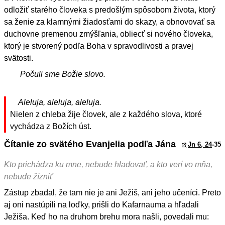
odložiť starého človeka s predošlým spôsobom života, ktorý
sa ženie za klamnými žiadosťami do skazy, a obnovovať sa
duchovne premenou zmýšľania, obliecť si nového človeka,
ktorý je stvorený podľa Boha v spravodlivosti a pravej
svätosti.
Počuli sme Božie slovo.
Aleluja, aleluja, aleluja.
Nielen z chleba žije človek, ale z každého slova, ktoré
vychádza z Božích úst.
Čítanie zo svätého Evanjelia podľa Jána
Jn 6, 24
-35
Kto prichádza ku mne, nebude hladovať, a kto verí vo mňa,
nebude žízniť
Zástup zbadal, že tam nie je ani Ježiš, ani jeho učeníci. Preto
aj oni nastúpili na loďky, prišli do Kafarnauma a hľadali
Ježiša. Keď ho na druhom brehu mora našli, povedali mu: