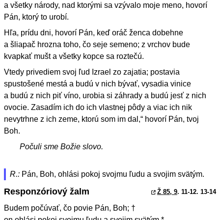
a všetky národy, nad ktorými sa vzývalo moje meno, hovorí
Pán, ktorý to urobí.
Hľa, prídu dni, hovorí Pán, keď oráč ženca dobehne
a šliapač hrozna toho, čo seje semeno; z vrchov bude
kvapkať mušt a všetky kopce sa roztečú.
Vtedy privediem svoj ľud Izrael zo zajatia; postavia
spustošené mestá a budú v nich bývať, vysadia vinice
a budú z nich piť víno, urobia si záhrady a budú jesť z nich
ovocie. Zasadím ich do ich vlastnej pôdy a viac ich nik
nevytrhne z ich zeme, ktorú som im dal,“ hovorí Pán, tvoj
Boh.
Počuli sme Božie slovo.
R.:
Pán, Boh, ohlási pokoj svojmu ľudu a svojim svätým.
Responzóriový žalm
Ž 85, 9
. 11-12. 13-14
Budem počúvať, čo povie Pán, Boh; †
on ohlási pokoj svojmu ľudu a svojim svätým *