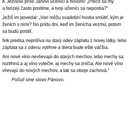
K Ježišovi prišli Jánovi učeníci a hovorili: „Prečo sa my
a farizeji často postíme, a tvoji učeníci sa nepostia?“
Ježiš im povedal: „Vari môžu svadobní hostia smútiť, kým je
ženích s nimi? No prídu dni, keď im ženícha vezmú; potom
sa budú postiť.
Nik predsa neprišíva na starý odev záplatu z novej látky, lebo
záplata sa z odevu vytrhne a diera bude ešte väčšia.
Ani nové víno nevlievajú do starých mechov, lebo mechy sa
roztrhnú a aj víno vytečie, aj mechy sa zničia. Ale nové víno
vlievajú do nových mechov, a tak sa oboje zachová.“
Počuli sme slovo Pánovo.