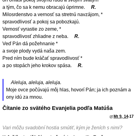
a tým, čo sa k nemu obracajú úprimne.
R.
Milosrdenstvo a vernosť sa stretnú navzájom, *
spravodlivosť a pokoj sa pobozkajú.
Vernosť vyrastie zo zeme, *
spravodlivosť zhliadne z neba.
R.
Veď Pán dá požehnanie *
a svoje plody vydá naša zem.
Pred ním bude kráčať spravodlivosť *
a po stopách jeho krokov spása.
R.
Aleluja, aleluja, aleluja.
Moje ovce počúvajú môj hlas, hovorí Pán; ja ich poznám a
ony idú za mnou.
Čítanie zo svätého Evanjelia podľa Matúša
Mt 9, 14
-17
Vari môžu svadobní hostia smútiť, kým je ženích s nimi?