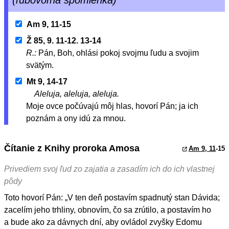
Am 9, 11-15
Ž 85, 9. 11-12. 13-14
R.:
Pán, Boh, ohlási pokoj svojmu ľudu a svojim
svätým.
Mt 9, 14-17
Aleluja, aleluja, aleluja.
Moje ovce počúvajú môj hlas, hovorí Pán; ja ich
poznám a ony idú za mnou.
Čítanie z Knihy proroka Amosa
Am 9, 11
-15
Privediem svoj ľud zo zajatia a zasadím ich do ich vlastnej
pôdy
Toto hovorí Pán: „V ten deň postavím spadnutý stan Dávida;
zacelím jeho trhliny, obnovím, čo sa zrútilo, a postavím ho
a bude ako za dávnych dní, aby ovládol zvyšky Edomu