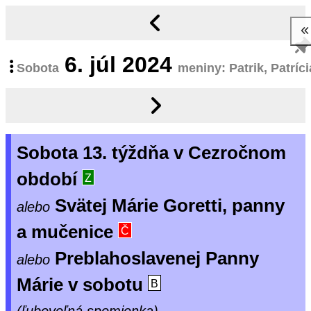
6.
júl 2024
Sobota
meniny: Patrik, Patríci
Sobota 13. týždňa v Cezročnom
období
Z
Svätej Márie Goretti, panny
alebo
a mučenice
Č
Preblahoslavenej Panny
alebo
Márie v sobotu
B
(ľubovoľná spomienka)