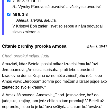
Ž 19, 8. 9. 10. 11
R.:
Výroky Pánove sú pravdivé a všetky spravodlivé.
Mt 9, 1-8
Aleluja, aleluja, aleluja.
V Kristovi Boh zmieril svet so sebou a nám odovzdal
slovo zmierenia.
Čítanie z Knihy proroka Amosa
Am 7, 10
-17
Choď, prorokuj môjmu ľudu
Amaziáš, kňaz Betela, poslal odkaz izraelskému kráľovi
Jeroboamovi: „Amos sa sprisahal proti tebe uprostred
Izraelovho domu. Krajina už nemôže zniesť jeho reči, lebo
Amos vraví: ‚Jeroboam zomrie pod mečom a Izrael pôjde ako
zajatec zo svojej krajiny.‘“
A Amaziáš povedal Amosovi: „Choď, jasnovidec, bež do
judejskej krajiny, tam jedz chlieb a tam prorokuj! V Beteli už
neprorokuj, lebo tu je kráľova svätyňa a chrám kráľovstva.“