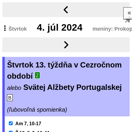
4.
júl 2024
Štvrtok
meniny: Proko
Štvrtok 13. týždňa v Cezročnom
období
Z
Svätej Alžbety Portugalskej
alebo
B
(ľubovoľná spomienka)
Am 7, 10-17