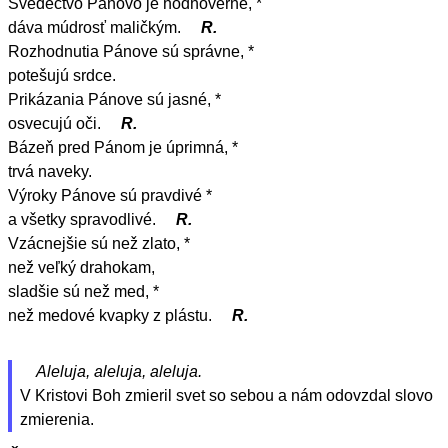
Svedectvo Pánovo je hodnoverné, *
dáva múdrosť maličkým.
R.
Rozhodnutia Pánove sú správne, *
potešujú srdce.
Prikázania Pánove sú jasné, *
osvecujú oči.
R.
Bázeň pred Pánom je úprimná, *
trvá naveky.
Výroky Pánove sú pravdivé *
a všetky spravodlivé.
R.
Vzácnejšie sú než zlato, *
než veľký drahokam,
sladšie sú než med, *
než medové kvapky z plástu.
R.
Aleluja, aleluja, aleluja.
V Kristovi Boh zmieril svet so sebou a nám odovzdal slovo
zmierenia.