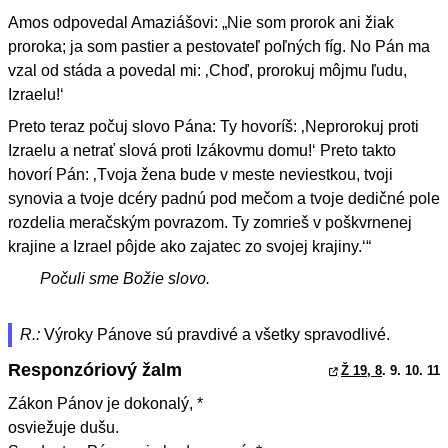
Amos odpovedal Amaziášovi: „Nie som prorok ani žiak
proroka; ja som pastier a pestovateľ poľných fíg. No Pán ma
vzal od stáda a povedal mi: ‚Choď, prorokuj môjmu ľudu,
Izraelu!‘
Preto teraz počuj slovo Pána: Ty hovoríš: ‚Neprorokuj proti
Izraelu a netrať slová proti Izákovmu domu!‘ Preto takto
hovorí Pán: ‚Tvoja žena bude v meste neviestkou, tvoji
synovia a tvoje dcéry padnú pod mečom a tvoje dedičné pole
rozdelia meračským povrazom. Ty zomrieš v poškvrnenej
krajine a Izrael pôjde ako zajatec zo svojej krajiny.‘“
Počuli sme Božie slovo.
R.:
Výroky Pánove sú pravdivé a všetky spravodlivé.
Responzóriový žalm
Ž 19, 8
. 9. 10. 11
Zákon Pánov je dokonalý, *
osviežuje dušu.