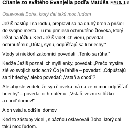
Čítanie zo svätého Evanjelia podľa Matúša
Mt 9, 1
-8
Oslavovali Boha, ktorý dal takú moc ľuďom
Ježiš nastúpil na loďku, preplavil sa na druhý breh a prišiel
do svojho mesta. Tu mu priniesli ochrnutého človeka, ktorý
ležal na lôžku. Keď Ježiš videl ich vieru, povedal
ochrnutému: „Dúfaj, synu, odpúšťajú sa ti hriechy.“
Vtedy si niektorí zákonníci povedali: „Tento sa rúha.“
Keďže Ježiš poznal ich myšlienky, povedal: „Prečo myslíte
zlé vo svojich srdciach? Čo je ľahšie – povedať: ‚Odpúšťajú
sa ti hriechy,‘ alebo povedať: ‚Vstaň a choď‘?
Ale aby ste vedeli, že syn človeka má na zemi moc odpúšťať
hriechy“ – povedal ochrnutému: „Vstaň, vezmi si lôžko
a choď domov!“
A on vstal a odišiel domov.
Keď to zástupy videli, s bázňou oslavovali Boha, ktorý dal
takú moc ľuďom.