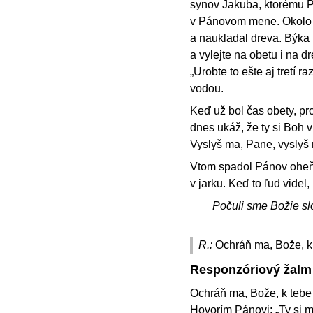
synov Jakuba, ktorému Pá
v Pánovom mene. Okolo ol
a naukladal dreva. Býka 
a vylejte na obetu i na dr
„Urobte to ešte aj tretí ra
vodou.
Keď už bol čas obety, pr
dnes ukáž, že ty si Boh v 
Vyslyš ma, Pane, vyslyš m
Vtom spadol Pánov oheň a
v jarku. Keď to ľud videl
Počuli sme Božie sl
R.:
Ochráň ma, Bože, k
Responzóriový žalm
Ochráň ma, Bože, k tebe 
Hovorím Pánovi: „Ty si 