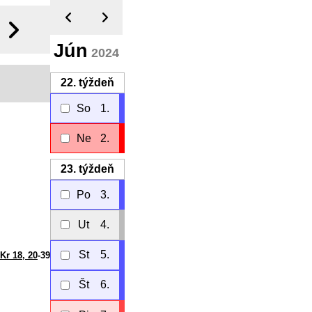
Jún
2024
22.
týždeň
So
1.
Ne
2.
23.
týždeň
Po
3.
Ut
4.
St
5.
 Kr 18, 20
-39
Št
6.