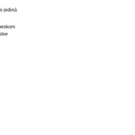
i jediná
nebeskom
stve