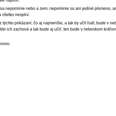
ale naplniť.
sa nepominie nebo a zem, nepominie sa ani jediné písmeno, an
 všetko nesplní.
 z týchto prikázaní, čo aj najmenšie, a tak by učil ľudí, bude v 
 kto ich zachová a tak bude aj učiť, ten bude v nebeskom kráľov
ánovo.