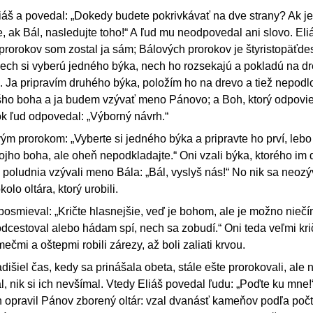
liáš a povedal: „Dokedy budete pokrivkávať na dve strany? Ak j
, ak Bál, nasledujte toho!“ A ľud mu neodpovedal ani slovo. Eliá
prorokov som zostal ja sám; Bálových prorokov je štyristopäťde
ech si vyberú jedného býka, nech ho rozsekajú a pokladú na dr
 Ja pripravím druhého býka, položím ho na drevo a tiež nepodl
šho boha a ja budem vzývať meno Pánovo; a Boh, ktorý odpovi
ok ľud odpovedal: „Výborný návrh.“
ým prorokom: „Vyberte si jedného býka a pripravte ho prví, lebo
ojho boha, ale oheň nepodkladajte.“ Oni vzali býka, ktorého im d
o poludnia vzývali meno Bála: „Bál, vyslyš nás!“ No nik sa neozýv
lo oltára, ktorý urobili.
posmieval: „Kričte hlasnejšie, veď je bohom, ale je možno niečí
dcestoval alebo hádam spí, nech sa zobudí.“ Oni teda veľmi kri
ečmi a oštepmi robili zárezy, až boli zaliati krvou.
išiel čas, kedy sa prinášala obeta, stále ešte prorokovali, ale n
, nik si ich nevšímal. Vtedy Eliáš povedal ľudu: „Poďte ku mne!
on opravil Pánov zborený oltár: vzal dvanásť kameňov podľa po