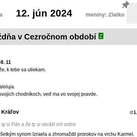
12.
jún 2024
a
meniny: Zlatko
týždňa v Cezročnom období
Z
+8. 11
e, k tebe sa utiekam.
aleluja.
svojich chodníkoch, veď ma vo svojej pravde.
y Kráľov
1
y si Pán a že ty si obrátil ich srdce
všetkým synom Izraela a zhromaždil prorokov na vrchu Karmel.