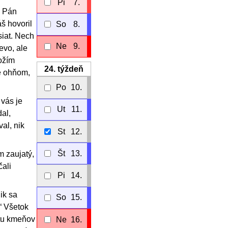
Pi
7.
e Pán
š hovoril
So
8.
siat. Nech
Ne
9.
evo, ale
ožím
24.
týždeň
e ohňom,
Po
10.
 vás je
Ut
11.
al,
al, nik
St
12.
Št
13.
m zaujatý,
čali
Pi
14.
ik sa
So
15.
“ Všetok
čtu kmeňov
Ne
16.