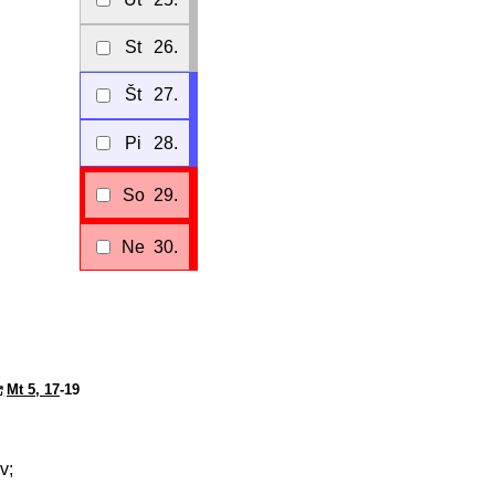
St
26.
Št
27.
Pi
28.
So
29.
Ne
30.
Mt 5, 17
-19
v;