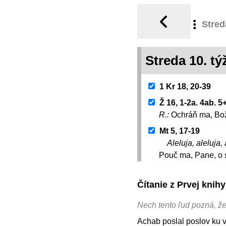
Stred
Streda 10. 
1 Kr 18, 20-39
Ž 16, 1-2a. 4ab. 5
R.:
Ochráň ma, Bož
Mt 5, 17-19
Aleluja, aleluja, 
Pouč ma, Pane, o 
Čítanie z Prvej knih
Nech tento ľud pozná, že t
Achab poslal poslov ku 