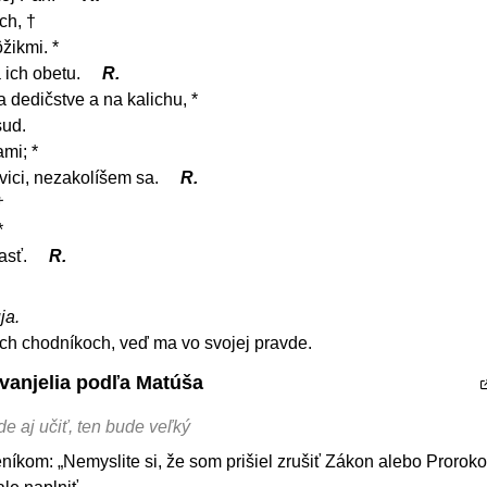
ch, †
žikmi. *
 ich obetu.
R.
a dedičstve a na kalichu, *
sud.
mi; *
avici, nezakolíšem sa.
R.
†
*
lasť.
R.
ja.
ch chodníkoch, veď ma vo svojej pravde.
Evanjelia podľa Matúša
e aj učiť, ten bude veľký
níkom: „Nemyslite si, že som prišiel zrušiť Zákon alebo Proroko