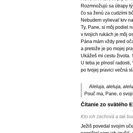
Rozmnožujú sa útrapy tý
čo sa ženú za cudzími bô
Nebudem vylievať krv na
Ty, Pane, si môj podiel n
v tvojich rukách je môj o
Pána mám vždy pred oča
a pretože je po mojej pr
Ukážeš mi cestu života. 
U teba je plnosť radosti, 
po tvojej pravici večná s
Aleluja, aleluja, alelu
Pouč ma, Pane, o svoji
Čítanie zo svätého 
Kto ich zachová a tak bud
Ježiš povedal svojim uče