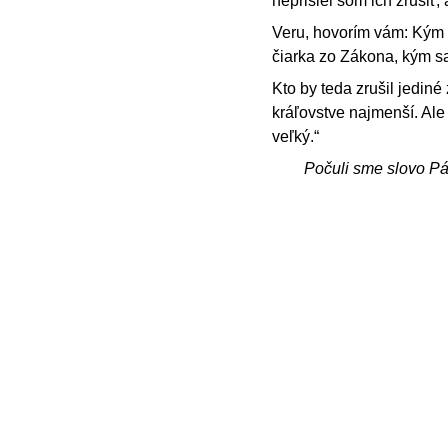
neprišiel som ich zrušiť, 
Veru, hovorím vám: Kým 
čiarka zo Zákona, kým sa
Kto by teda zrušil jediné
kráľovstve najmenší. Ale
veľký.“
Počuli sme slovo P