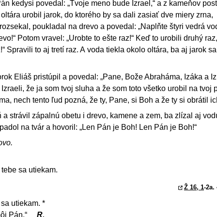
n kedysi povedal: „Tvoje meno bude Izrael,“ a z kameňov posta
tára urobil jarok, do ktorého by sa dali zasiať dve miery zrna,
rozsekal, poukladal na drevo a povedal: „Naplňte štyri vedrá v
evo!“ Potom vravel: „Urobte to ešte raz!“ Keď to urobili druhý raz
z!“ Spravili to aj tretí raz. A voda tiekla okolo oltára, ba aj jarok s
orok Eliáš pristúpil a povedal: „Pane, Bože Abraháma, Izáka a Iz
Izraeli, že ja som tvoj sluha a že som toto všetko urobil na tvoj p
a, nech tento ľud pozná, že ty, Pane, si Boh a že ty si obrátil ic
 strávil zápalnú obetu i drevo, kamene a zem, ba zlízal aj vod
, padol na tvár a hovoril: „Len Pán je Boh! Len Pán je Boh!“
ovo.
 tebe sa utiekam.
Ž 16, 1
-2a.
sa utiekam. *
môj Pán.“
R.