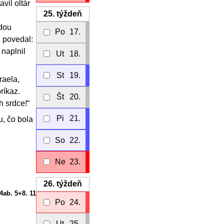
vil oltár
25.
týždeň
odou
Po
17.
, povedal:
a naplnil
Ut
18.
St
19.
raela,
ríkaz.
Št
20.
h srdce!“
Pi
21.
u, čo bola
So
22.
Ne
23.
26.
týždeň
 4ab. 5+8. 11
Po
24.
Ut
25.