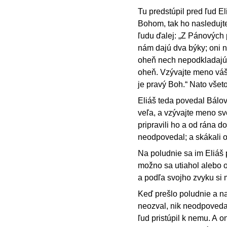
Tu predstúpil pred ľud E
Bohom, tak ho nasledujte
ľudu ďalej: „Z Pánových 
nám dajú dva býky; oni n
oheň nech nepodkladajú.
oheň. Vzývajte meno vá
je pravý Boh.“ Nato všet
Eliáš teda povedal Bálov
veľa, a vzývajte meno sv
pripravili ho a od rána d
neodpovedal; a skákali oko
Na poludnie sa im Eliáš 
možno sa utiahol alebo o
a podľa svojho zvyku si m
Keď prešlo poludnie a nad
neozval, nik neodpovedal
ľud pristúpil k nemu. A 