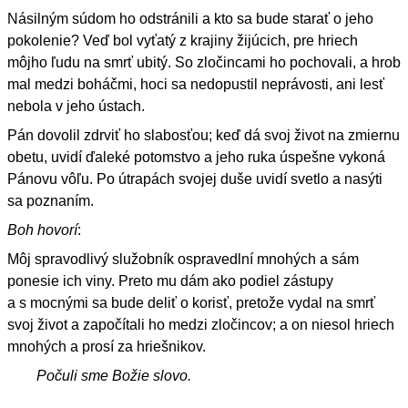
Násilným súdom ho odstránili a kto sa bude starať o jeho
pokolenie? Veď bol vyťatý z krajiny žijúcich, pre hriech
môjho ľudu na smrť ubitý. So zločincami ho pochovali, a hrob
mal medzi boháčmi, hoci sa nedopustil neprávosti, ani lesť
nebola v jeho ústach.
Pán dovolil zdrviť ho slabosťou; keď dá svoj život na zmiernu
obetu, uvidí ďaleké potomstvo a jeho ruka úspešne vykoná
Pánovu vôľu. Po útrapách svojej duše uvidí svetlo a nasýti
sa poznaním.
Boh hovorí
:
Môj spravodlivý služobník ospravedlní mnohých a sám
ponesie ich viny. Preto mu dám ako podiel zástupy
a s mocnými sa bude deliť o korisť, pretože vydal na smrť
svoj život a započítali ho medzi zločincov; a on niesol hriech
mnohých a prosí za hriešnikov.
Počuli sme Božie slovo.