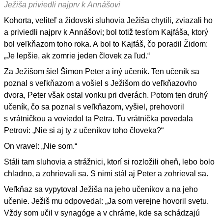
Ježiša priviedli najprv k Annášovi
Kohorta, veliteľ a židovskí sluhovia Ježiša chytili, zviazali ho
a priviedli najprv k Annášovi; bol totiž tesťom Kajfáša, ktorý
bol veľkňazom toho roka. A bol to Kajfáš, čo poradil Židom:
„Je lepšie, ak zomrie jeden človek za ľud.“
Za Ježišom šiel Šimon Peter a iný učeník. Ten učeník sa
poznal s veľkňazom a vošiel s Ježišom do veľkňazovho
dvora, Peter však ostal vonku pri dverách. Potom ten druhý
učeník, čo sa poznal s veľkňazom, vyšiel, prehovoril
s vrátničkou a voviedol ta Petra. Tu vrátnička povedala
Petrovi: „Nie si aj ty z učeníkov toho človeka?“
On vravel: „Nie som.“
Stáli tam sluhovia a strážnici, ktorí si rozložili oheň, lebo bolo
chladno, a zohrievali sa. S nimi stál aj Peter a zohrieval sa.
Veľkňaz sa vypytoval Ježiša na jeho učeníkov a na jeho
učenie. Ježiš mu odpovedal: „Ja som verejne hovoril svetu.
Vždy som učil v synagóge a v chráme, kde sa schádzajú