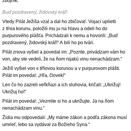
zbojník.
Buď pozdravený, židovský kráľ!
Vtedy Pilát Ježiša vzal a dal ho zbičovať. Vojaci uplietli
z tŕnia korunu, položili mu ju na hlavu a odeli ho do
purpurového plášťa. Prichádzali k nemu a hovorili: „Buď
pozdravený, židovský kráľ!“ A bili ho po tvári.
Pilát znova vyšiel a povedal im: „Pozrite, privádzam vám ho
von, aby ste vedeli, že na ňom nijakú vinu nenachádzam.“
Ježiš vyšiel von s tŕňovou korunou a v purpurovom plášti.
Pilát im povedal: „Hľa, človek!“
Len čo ho zazreli veľkňazi a ich sluhovia, kričali: „Ukrižuj!
Ukrižuj ho!“
Pilát im povedal: „Vezmite si ho a ukrižujte. Ja na ňom
nenachádzam vinu.“
Židia mu odpovedali: „My máme zákon a podľa zákona musí
umrieť, lebo sa vydával za Božieho Syna.“