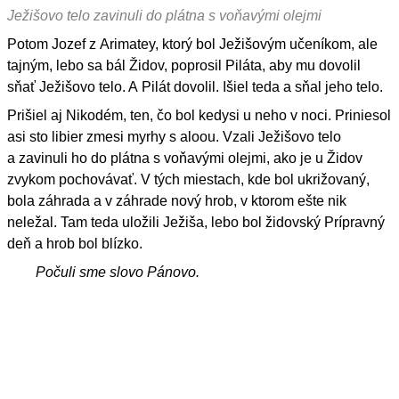
Ježišovo telo zavinuli do plátna s voňavými olejmi
Potom Jozef z Arimatey, ktorý bol Ježišovým učeníkom, ale
tajným, lebo sa bál Židov, poprosil Piláta, aby mu dovolil
sňať Ježišovo telo. A Pilát dovolil. Išiel teda a sňal jeho telo.
Prišiel aj Nikodém, ten, čo bol kedysi u neho v noci. Priniesol
asi sto libier zmesi myrhy s aloou. Vzali Ježišovo telo
a zavinuli ho do plátna s voňavými olejmi, ako je u Židov
zvykom pochovávať. V tých miestach, kde bol ukrižovaný,
bola záhrada a v záhrade nový hrob, v ktorom ešte nik
neležal. Tam teda uložili Ježiša, lebo bol židovský Prípravný
deň a hrob bol blízko.
Počuli sme slovo Pánovo.