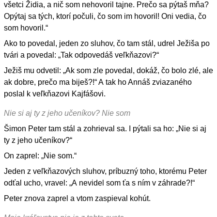
všetci Židia, a nič som nehovoril tajne. Prečo sa pýtaš mňa?
Opýtaj sa tých, ktorí počuli, čo som im hovoril! Oni vedia, čo
som hovoril.“
Ako to povedal, jeden zo sluhov, čo tam stál, udrel Ježiša po
tvári a povedal: „Tak odpovedáš veľkňazovi?“
Ježiš mu odvetil: „Ak som zle povedal, dokáž, čo bolo zlé, ale
ak dobre, prečo ma biješ?!“ A tak ho Annáš zviazaného
poslal k veľkňazovi Kajfášovi.
Nie si aj ty z jeho učeníkov? Nie som
Šimon Peter tam stál a zohrieval sa. I pýtali sa ho: „Nie si aj
ty z jeho učeníkov?“
On zaprel: „Nie som.“
Jeden z veľkňazových sluhov, príbuzný toho, ktorému Peter
odťal ucho, vravel: „A nevidel som ťa s ním v záhrade?!“
Peter znova zaprel a vtom zaspieval kohút.