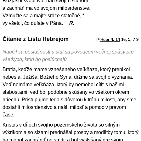
Rozjasni svoju tvár nad svojím sluhom *
a zachráň ma vo svojom milosrdenstve.
Vzmužte sa a majte srdce statočné, *
vy všetci, čo dúfate v Pána.
R.
Čítanie z Listu Hebrejom
Hebr 4, 14
-16; 5, 7-9
Naučil sa poslušnosti a stal sa pôvodcom večnej spásy pre
všetkých, ktorí ho poslúchajú
Bratia, keďže máme vznešeného veľkňaza, ktorý prenikol
nebesia, Ježiša, Božieho Syna, držme sa svojho vyznania.
Veď nemáme veľkňaza, ktorý by nemohol cítiť s našimi
slabosťami; veď bol podobne skúšaný vo všetkom okrem
hriechu. Pristupujme teda s dôverou k trónu milosti, aby sme
dosiahli milosrdenstvo a našli milosť a pomoc v pravom
čase.
Kristus v dňoch svojho pozemského života so silným
výkrikom a so slzami prednášal prosby a modlitby tomu, ktorý
ho mohol zachrániť od smrti; a bol vyslyšaný pre svoju