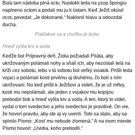
Bola tam nádoba plná octu. Nastokli teda na yzop špongiu
naplnenú octom a podali mu ju k ústam. Keď Ježiš okúsil
ocot, povedal: „Je dokonané.“ Naklonil hlavu a odovzdal
ducha.
Pokľakne sa a chvíľku je ticho.
Hneď vyšla krv a voda
Keďže bol Prípravný deň, Židia požiadali Piláta, aby
ukrižovaným polámali nohy a sňali ich, aby nezostali telá na
kríži cez sobotu, lebo v tú sobotu bol veľký sviatok. Prišli teda
vojaci a polámali kosti prvému aj druhému, čo boli s ním
ukrižovaní. No keď prišli k Ježišovi a videli, že je už mŕtvy,
kosti mu nepolámali, ale jeden z vojakov mu kopijou
prebodol bok a hneď vyšla krv a voda. A ten, ktorý to videl,
vydal o tom svedectvo a jeho svedectvo je pravdivé. On vie,
že hovorí pravdu, aby ste aj vy uverili. Toto sa stalo, aby sa
splnilo Písmo: „Kosť mu nebude zlomená.“ A na inom mieste
Písmo hovorí: „Uvidia, koho prebodli.“