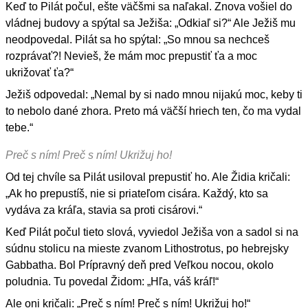
Keď to Pilát počul, ešte väčšmi sa naľakal. Znova vošiel do
vládnej budovy a spýtal sa Ježiša: „Odkiaľ si?“ Ale Ježiš mu
neodpovedal. Pilát sa ho spýtal: „So mnou sa nechceš
rozprávať?! Nevieš, že mám moc prepustiť ťa a moc
ukrižovať ťa?“
Ježiš odpovedal: „Nemal by si nado mnou nijakú moc, keby ti
to nebolo dané zhora. Preto má väčší hriech ten, čo ma vydal
tebe.“
Preč s ním! Preč s ním! Ukrižuj ho!
Od tej chvíle sa Pilát usiloval prepustiť ho. Ale Židia kričali:
„Ak ho prepustíš, nie si priateľom cisára. Každý, kto sa
vydáva za kráľa, stavia sa proti cisárovi.“
Keď Pilát počul tieto slová, vyviedol Ježiša von a sadol si na
súdnu stolicu na mieste zvanom Lithostrotus, po hebrejsky
Gabbatha. Bol Prípravný deň pred Veľkou nocou, okolo
poludnia. Tu povedal Židom: „Hľa, váš kráľ!“
Ale oni kričali: „Preč s ním! Preč s ním! Ukrižuj ho!“