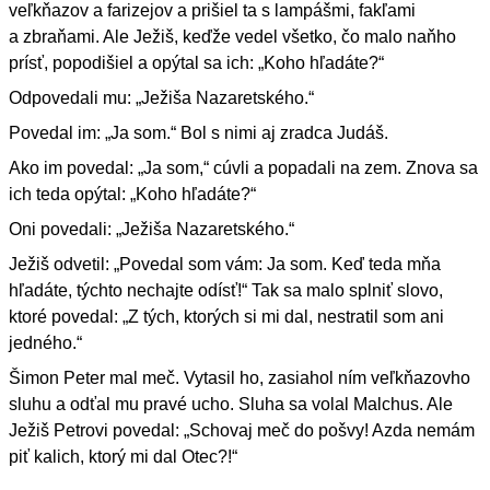
veľkňazov a farizejov a prišiel ta s lampášmi, fakľami
a zbraňami. Ale Ježiš, keďže vedel všetko, čo malo naňho
prísť, popodišiel a opýtal sa ich: „Koho hľadáte?“
Odpovedali mu: „Ježiša Nazaretského.“
Povedal im: „Ja som.“ Bol s nimi aj zradca Judáš.
Ako im povedal: „Ja som,“ cúvli a popadali na zem. Znova sa
ich teda opýtal: „Koho hľadáte?“
Oni povedali: „Ježiša Nazaretského.“
Ježiš odvetil: „Povedal som vám: Ja som. Keď teda mňa
hľadáte, týchto nechajte odísť!“ Tak sa malo splniť slovo,
ktoré povedal: „Z tých, ktorých si mi dal, nestratil som ani
jedného.“
Šimon Peter mal meč. Vytasil ho, zasiahol ním veľkňazovho
sluhu a odťal mu pravé ucho. Sluha sa volal Malchus. Ale
Ježiš Petrovi povedal: „Schovaj meč do pošvy! Azda nemám
piť kalich, ktorý mi dal Otec?!“