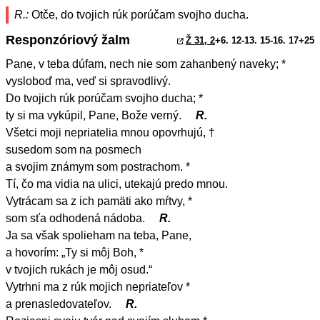
R.:
Otče, do tvojich rúk porúčam svojho ducha.
Responzóriový žalm
Ž 31, 2
+6. 12-13. 15-16. 17+25
Pane, v teba dúfam, nech nie som zahanbený naveky; *
vysloboď ma, veď si spravodlivý.
Do tvojich rúk porúčam svojho ducha; *
ty si ma vykúpil, Pane, Bože verný.
R.
Všetci moji nepriatelia mnou opovrhujú, †
susedom som na posmech
a svojim známym som postrachom. *
Tí, čo ma vidia na ulici, utekajú predo mnou.
Vytrácam sa z ich pamäti ako mŕtvy, *
som sťa odhodená nádoba.
R.
Ja sa však spolieham na teba, Pane,
a hovorím: „Ty si môj Boh, *
v tvojich rukách je môj osud.“
Vytrhni ma z rúk mojich nepriateľov *
a prenasledovateľov.
R.