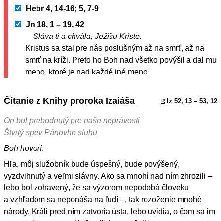
Hebr 4, 14-16; 5, 7-9
Jn 18, 1 – 19, 42
Sláva ti a chvála, Ježišu Kriste.
Kristus sa stal pre nás poslušným až na smrť, až na
smrť na kríži. Preto ho Boh nad všetko povýšil a dal mu
meno, ktoré je nad každé iné meno.
Čítanie z Knihy proroka Izaiáša
Iz 52, 13
– 53, 12
On bol prebodnutý pre naše neprávosti
Štvrtý spev Pánovho sluhu
Boh hovorí
:
Hľa, môj služobník bude úspešný, bude povýšený,
vyzdvihnutý a veľmi slávny. Ako sa mnohí nad ním zhrozili –
lebo bol zohavený, že sa výzorom nepodobá človeku
a vzhľadom sa neponáša na ľudí –, tak rozoženie mnohé
národy. Králi pred ním zatvoria ústa, lebo uvidia, o čom sa im