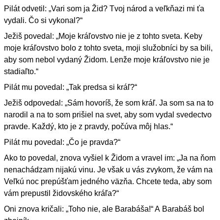
Pilát odvetil: „Vari som ja Žid? Tvoj národ a veľkňazi mi ťa
vydali. Čo si vykonal?“
Ježiš povedal: „Moje kráľovstvo nie je z tohto sveta. Keby
moje kráľovstvo bolo z tohto sveta, moji služobníci by sa bili,
aby som nebol vydaný Židom. Lenže moje kráľovstvo nie je
stadiaľto.“
Pilát mu povedal: „Tak predsa si kráľ?“
Ježiš odpovedal: „Sám hovoríš, že som kráľ. Ja som sa na to
narodil a na to som prišiel na svet, aby som vydal svedectvo
pravde. Každý, kto je z pravdy, počúva môj hlas.“
Pilát mu povedal: „Čo je pravda?“
Ako to povedal, znova vyšiel k Židom a vravel im: „Ja na ňom
nenachádzam nijakú vinu. Je však u vás zvykom, že vám na
Veľkú noc prepúšťam jedného väzňa. Chcete teda, aby som
vám prepustil židovského kráľa?“
Oni znova kričali: „Toho nie, ale Barabáša!“ A Barabáš bol