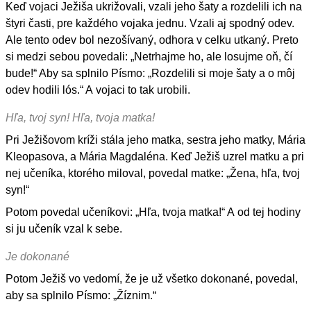
Keď vojaci Ježiša ukrižovali, vzali jeho šaty a rozdelili ich na
štyri časti, pre každého vojaka jednu. Vzali aj spodný odev.
Ale tento odev bol nezošívaný, odhora v celku utkaný. Preto
si medzi sebou povedali: „Netrhajme ho, ale losujme oň, čí
bude!“ Aby sa splnilo Písmo: „Rozdelili si moje šaty a o môj
odev hodili lós.“ A vojaci to tak urobili.
Hľa, tvoj syn! Hľa, tvoja matka!
Pri Ježišovom kríži stála jeho matka, sestra jeho matky, Mária
Kleopasova, a Mária Magdaléna. Keď Ježiš uzrel matku a pri
nej učeníka, ktorého miloval, povedal matke: „Žena, hľa, tvoj
syn!“
Potom povedal učeníkovi: „Hľa, tvoja matka!“ A od tej hodiny
si ju učeník vzal k sebe.
Je dokonané
Potom Ježiš vo vedomí, že je už všetko dokonané, povedal,
aby sa splnilo Písmo: „Žíznim.“