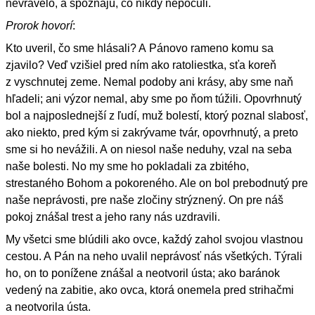
nevravelo, a spoznajú, čo nikdy nepočuli.
Prorok hovorí
:
Kto uveril, čo sme hlásali? A Pánovo rameno komu sa
zjavilo? Veď vzišiel pred ním ako ratoliestka, sťa koreň
z vyschnutej zeme. Nemal podoby ani krásy, aby sme naň
hľadeli; ani výzor nemal, aby sme po ňom túžili. Opovrhnutý
bol a najposlednejší z ľudí, muž bolestí, ktorý poznal slabosť,
ako niekto, pred kým si zakrývame tvár, opovrhnutý, a preto
sme si ho nevážili. A on niesol naše neduhy, vzal na seba
naše bolesti. No my sme ho pokladali za zbitého,
strestaného Bohom a pokoreného. Ale on bol prebodnutý pre
naše neprávosti, pre naše zločiny strýznený. On pre náš
pokoj znášal trest a jeho rany nás uzdravili.
My všetci sme blúdili ako ovce, každý zahol svojou vlastnou
cestou. A Pán na neho uvalil neprávosť nás všetkých. Týrali
ho, on to ponížene znášal a neotvoril ústa; ako baránok
vedený na zabitie, ako ovca, ktorá onemela pred strihačmi
a neotvorila ústa.