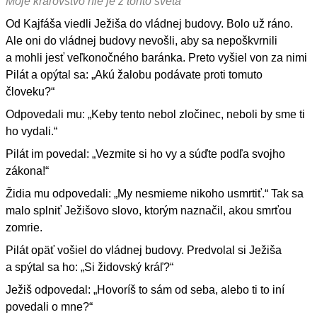
Moje kráľovstvo nie je z tohto sveta
Od Kajfáša viedli Ježiša do vládnej budovy. Bolo už ráno.
Ale oni do vládnej budovy nevošli, aby sa nepoškvrnili
a mohli jesť veľkonočného baránka. Preto vyšiel von za nimi
Pilát a opýtal sa: „Akú žalobu podávate proti tomuto
človeku?“
Odpovedali mu: „Keby tento nebol zločinec, neboli by sme ti
ho vydali.“
Pilát im povedal: „Vezmite si ho vy a súďte podľa svojho
zákona!“
Židia mu odpovedali: „My nesmieme nikoho usmrtiť.“ Tak sa
malo splniť Ježišovo slovo, ktorým naznačil, akou smrťou
zomrie.
Pilát opäť vošiel do vládnej budovy. Predvolal si Ježiša
a spýtal sa ho: „Si židovský kráľ?“
Ježiš odpovedal: „Hovoríš to sám od seba, alebo ti to iní
povedali o mne?“