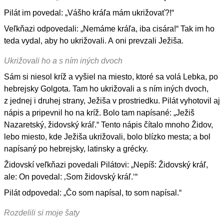
Pilát im povedal: „Vášho kráľa mám ukrižovať?!“
Veľkňazi odpovedali: „Nemáme kráľa, iba cisára!“ Tak im ho
teda vydal, aby ho ukrižovali. A oni prevzali Ježiša.
Ukrižovali ho a s ním iných dvoch
Sám si niesol kríž a vyšiel na miesto, ktoré sa volá Lebka, po
hebrejsky Golgota. Tam ho ukrižovali a s ním iných dvoch,
z jednej i druhej strany, Ježiša v prostriedku. Pilát vyhotovil aj
nápis a pripevnil ho na kríž. Bolo tam napísané: „Ježiš
Nazaretský, židovský kráľ.“ Tento nápis čítalo mnoho Židov,
lebo miesto, kde Ježiša ukrižovali, bolo blízko mesta; a bol
napísaný po hebrejsky, latinsky a grécky.
Židovskí veľkňazi povedali Pilátovi: „Nepíš: Židovský kráľ,
ale: On povedal: ‚Som židovský kráľ.‘“
Pilát odpovedal: „Čo som napísal, to som napísal.“
Rozdelili si moje šaty