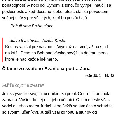
bohabojnosť. A hoci bol Synom, z toho, čo vytrpel, naučil sa
poslušnosti; a keď dosiahol dokonalosť, stal sa pôvodcom
večnej spásy pre všetkých, ktorí ho poslúchajú.
Počuli sme Božie slovo.
Sláva ti a chvála, Ježišu Kriste.
Kristus sa stal pre nás poslušným až na smrť, až na smrť
na kríži. Preto ho Boh nad všetko povýšil a dal mu meno,
ktoré je nad každé iné meno.
Čítanie zo svätého Evanjelia podľa Jána
Jn 18, 1
– 19, 42
Ježiša chytili a zviazali
Ježiš vyšiel so svojimi učeníkmi za potok Cedron. Tam bola
záhrada. Vošiel do nej on i jeho učeníci. O tom mieste však
vedel aj jeho zradca Judáš, lebo Ježiš sa tam často schádzal
so svojimi učeníkmi. Judáš vzal kohortu a sluhov od