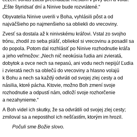
„Ešte štyridsať dní a Ninive bude rozvrátené.“
Obyvatelia Ninive uverili v Boha, vyhlásili pôst a od
najväčšieho po najmenšieho sa obliekli do vrecoviny.
Zvesť sa dostala až k ninivskému kráľovi. Vstal zo svojho
trónu, zhodil zo seba plášť, obliekol si vrecovinu a posadil sa
do popola. Potom dal rozhlásiť po Ninive rozhodnutie kráľa
a jeho veľmožov: „Nech nič neokúsia ľudia ani zvieratá,
dobytok a ovce nech sa nepasú, ani vodu nech nepijú! Ľudia
i zvieratá nech sa oblečú do vrecoviny a hlasno volajú
k Bohu a nech sa každý odvráti od svojej zlej cesty a od
násilia, ktoré pácha. Ktovie, možno Boh zmení svoje
rozhodnutie a odpustí nám, odloží svoje rozhorčenie
a nezahynieme.“
A Boh videl ich skutky, že sa odvrátili od svojej zlej cesty;
zmiloval sa a nepostihol ich nešťastím, ktorým im hrozil.
Počuli sme Božie slovo.