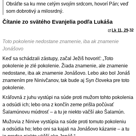
Obráťte sa ku mne celým svojím srdcom, hovorí Pán; veď
som dobrotivý a milosrdný.
Čítanie zo svätého Evanjelia podľa Lukáša
Lk 11, 29
-32
Toto pokolenie nedostane znamenie, iba ak znamenie
Jonášovo
Keď sa schádzali zástupy, začal Ježiš hovoriť: „Toto
pokolenie je zlé pokolenie. Žiada znamenie, ale znamenie
nedostane, iba ak znamenie Jonášovo. Lebo ako bol Jonáš
znamením pre Ninivčanov, tak bude aj Syn človeka pre toto
pokolenie.
Kráľovná z juhu vystúpi na súde proti mužom tohto pokolenia
a odsúdi ich; lebo ona z končín zeme prišla počúvať
Šalamúnovu múdrosť – a tu je niekto väčší ako Šalamún.
Mužovia z Ninive vystúpia na súde proti tomuto pokoleniu
a odsúdia ho; lebo oni sa kajali na Jonášovo kázanie – a tu