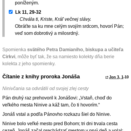
poníženým.
Lk 11, 29-32
Chvála ti, Kriste, Kráľ večnej slávy.
Obráťte sa ku mne celým svojím srdcom, hovorí Pán;
veď som dobrotivý a milosrdný.
Spomienka
svätého Petra Damianiho, biskupa a učiteľa
Cirkvi
, môže byť tak, že sa namiesto kolekty dňa berie
kolekta z jeho spomienky.
Čítanie z knihy proroka Jonáša
Jon 3, 1
-10
Ninivčania sa odvrátili od svojej zlej cesty
Pán druhý raz prehovoril k Jonášovi: „Vstaň, choď do
veľkého mesta Ninive a káž tam, čo ti hovorím.“
Jonáš vstal a podľa Pánovho rozkazu šiel do Ninive.
Ninive bolo veľké mesto pred Bohom; tri dni trvala cesta
cezeň. Jonáš začal prechádzať mestom v prvý deň a volal: