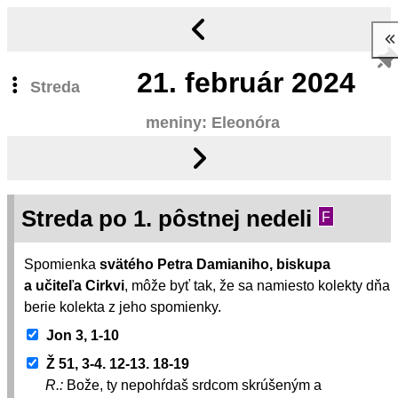
21.
február 2024
Streda
meniny: Eleonóra
Streda po 1. pôstnej nedeli
F
Spomienka
svätého Petra Damianiho, biskupa
a učiteľa Cirkvi
, môže byť tak, že sa namiesto kolekty dňa
berie kolekta z jeho spomienky.
Jon 3, 1-10
Ž 51, 3-4. 12-13. 18-19
R.:
Bože, ty nepohŕdaš srdcom skrúšeným a