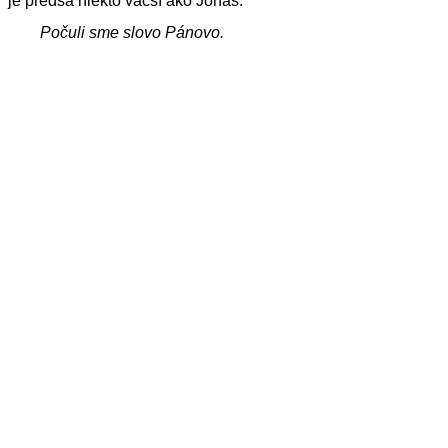
je predsa niekto väčší ako Jonáš.“
Počuli sme slovo Pánovo.