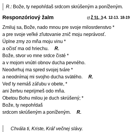
R.:
Bože, ty nepohŕdaš srdcom skrúšeným a poníženým.
Responzóriový žalm
Ž 51, 3
-4. 12-13. 18-19
Zmiluj sa, Bože, nado mnou pre svoje milosrdenstvo *
a pre svoje veľké zľutovanie znič moju neprávosť.
Úplne zmy zo mňa moju vinu *
a očisť ma od hriechu.
R.
Bože, stvor vo mne srdce čisté *
a v mojom vnútri obnov ducha pevného.
Neodvrhuj ma spred svojej tváre *
a neodnímaj mi svojho ducha svätého.
R.
Veď ty nemáš záľubu v obete, *
ani žertvu neprijmeš odo mňa.
Obetou Bohu milou je duch skrúšený; *
Bože, ty nepohŕdaš
srdcom skrúšeným a poníženým.
R.
Chvála ti, Kriste, Kráľ večnej slávy.