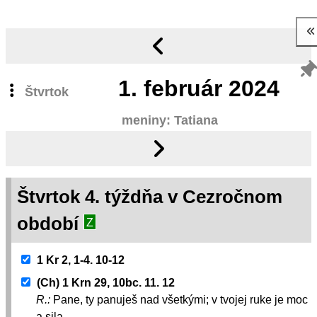
1.
február 2024
Štvrtok
meniny: Tatiana
Štvrtok 4. týždňa v Cezročnom
období
Z
1 Kr 2, 1-4. 10-12
(Ch) 1 Krn 29, 10bc. 11. 12
R.:
Pane, ty panuješ nad všetkými; v tvojej ruke je moc
a sila.