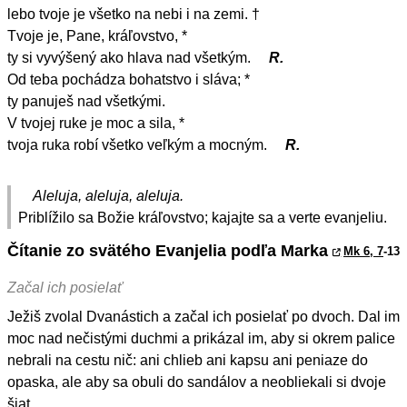
lebo tvoje je všetko na nebi i na zemi. †
Tvoje je, Pane, kráľovstvo, *
ty si vyvýšený ako hlava nad všetkým.
R.
Od teba pochádza bohatstvo i sláva; *
ty panuješ nad všetkými.
V tvojej ruke je moc a sila, *
tvoja ruka robí všetko veľkým a mocným.
R.
Aleluja, aleluja, aleluja.
Priblížilo sa Božie kráľovstvo; kajajte sa a verte evanjeliu.
Čítanie zo svätého Evanjelia podľa Marka
Mk 6, 7
-13
Začal ich posielať
Ježiš zvolal Dvanástich a začal ich posielať po dvoch. Dal im
moc nad nečistými duchmi a prikázal im, aby si okrem palice
nebrali na cestu nič: ani chlieb ani kapsu ani peniaze do
opaska, ale aby sa obuli do sandálov a neobliekali si dvoje
šiat.