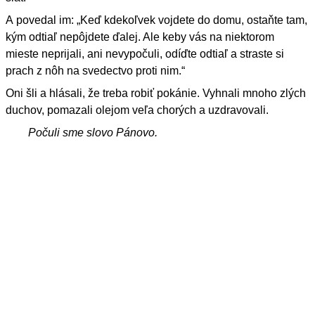
A povedal im: „Keď kdekoľvek vojdete do domu, ostaňte tam,
kým odtiaľ nepôjdete ďalej. Ale keby vás na niektorom
mieste neprijali, ani nevypočuli, odíďte odtiaľ a straste si
prach z nôh na svedectvo proti nim.“
Oni šli a hlásali, že treba robiť pokánie. Vyhnali mnoho zlých
duchov, pomazali olejom veľa chorých a uzdravovali.
Počuli sme slovo Pánovo.