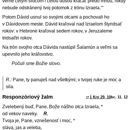
verne celým srdcom i celou dušou kráčať predo mnou, nikdy
nebude odstránený tvoj potomok z trónu Izraela.‘“
Potom Dávid usnul so svojimi otcami a pochovali ho
v Dávidovom meste. Dávid kraľoval nad Izraelom štyridsať
rokov: v Hebrone kraľoval sedem rokov, v Jeruzaleme
tridsaťtri rokov.
Na trón svojho otca Dávida nastúpil Šalamún a veľmi sa
upevnilo jeho kráľovstvo.
Počuli sme Božie slovo.
R.:
Pane, ty panuješ nad všetkými; v tvojej ruke je moc a
sila.
Responzóriový žalm
1 Krn 29, 10
bc. 11. 12
Zvelebený buď, Pane, Bože nášho otca Izraela, *
od vekov naveky.
R.
Tvoja je, Pane, vznešenosť i moc, *
sláva, jas a veleba,