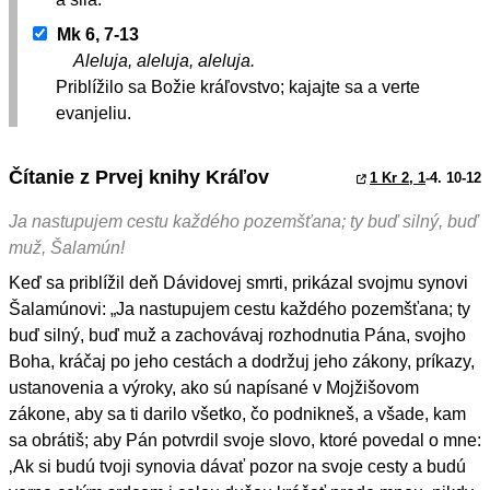
Mk 6, 7-13
Aleluja, aleluja, aleluja.
Priblížilo sa Božie kráľovstvo; kajajte sa a verte
evanjeliu.
Čítanie z Prvej knihy Kráľov
1 Kr 2, 1
-4. 10-12
Ja nastupujem cestu každého pozemšťana; ty buď silný, buď
muž, Šalamún!
Keď sa priblížil deň Dávidovej smrti, prikázal svojmu synovi
Šalamúnovi: „Ja nastupujem cestu každého pozemšťana; ty
buď silný, buď muž a zachovávaj rozhodnutia Pána, svojho
Boha, kráčaj po jeho cestách a dodržuj jeho zákony, príkazy,
ustanovenia a výroky, ako sú napísané v Mojžišovom
zákone, aby sa ti darilo všetko, čo podnikneš, a všade, kam
sa obrátiš; aby Pán potvrdil svoje slovo, ktoré povedal o mne:
‚Ak si budú tvoji synovia dávať pozor na svoje cesty a budú